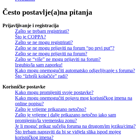
Često postavlje(a)na pitanja
Prijavljivanje i registracija
Zašto se trebam registrirati?
Što je COPPA?
Zašto se ne mogu registrirati?
Zašto se ne mogu prijaviti na forum “po prvi put”?
Zašto se ne mogu prijaviti na forum?
Zašto se “više” ne mogu prijaviti na forum?
Izgubio/la sam zaporku!
Kako mogu onemogućiti automatsko odjavljivanje s foruma?
Što “Izbriši kolačiće” radi?
Korisničke postavke
Kako mogu promijeniti svoje postavke?
Kako mogu onemogućiti pojavu mog korisničkog imena na
online popisu?
Zašto je vrijeme prikazano netočno?
Zašto je vrijeme i dalje prikazano netočno iako sam
promijenio/la vremensku zonu?
Je li moguć prikaz sučelja foruma na drugom/im jeziku/cima?
Što trebam napraviti da bi se vidjela slika ispod mojeg
korisničkog imena?