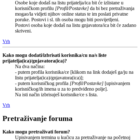
Osobe koje dodaš na listu prijatelja/ica bit će izlistane u
korisničkom profilu
[Profil/Postavke]
da bi bez pretraživanja
mogao/la vidjeti njihov online status te im poslati privatne
poruke. Postovi i sl. tih osoba mogu biti posvijetljeni.
Postovi osoba koje dodaš na listu gnjavatora/ica bit će zadano
skriveni.
Vrh
Kako mogu dodati/izbrisati korisnika/cu na/s liste
prijatelja(ica)/gnjavatora(ica)?
Na dva načina:
- putem profila korisnika/ce [klikom na link dodaješ ga/ju na
listu prijatelja(ica)/gnjavatora(ica)];
- putem korisničkog profila
[Profil/Postavke]
[upisivanjem
korisničkog/ih imena u za to predviđeno polje].
Na isti način izbrisuješ korisnike/ce s lista.
Vrh
Pretraživanje foruma
Kako mogu pretraživati forum?
Upisivanjem termina u kućicu za pretraživanje na početnoj