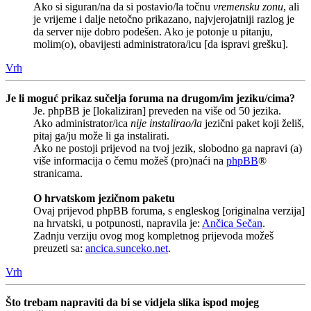
Ako si siguran/na da si postavio/la točnu
vremensku zonu
, ali
je vrijeme i dalje netočno prikazano, najvjerojatniji razlog je
da server nije dobro podešen. Ako je potonje u pitanju,
molim(o), obavijesti administratora/icu [da ispravi grešku].
Vrh
Je li moguć prikaz sučelja foruma na drugom/im jeziku/cima?
Je. phpBB je [lokaliziran] preveden na više od 50 jezika.
Ako administrator/ica
nije instalirao/la
jezični paket koji želiš,
pitaj ga/ju može li ga instalirati.
Ako ne postoji prijevod na tvoj jezik, slobodno ga napravi (a)
više informacija o čemu možeš (pro)naći na
phpBB
®
stranicama.
O hrvatskom jezičnom paketu
Ovaj prijevod phpBB foruma, s engleskog [originalna verzija]
na hrvatski, u potpunosti, napravila je:
Ančica Sečan
.
Zadnju verziju ovog mog kompletnog prijevoda možeš
preuzeti sa:
ancica.sunceko.net
.
Vrh
Što trebam napraviti da bi se vidjela slika ispod mojeg