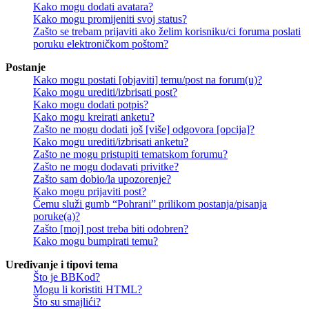
Kako mogu dodati avatara?
Kako mogu promijeniti svoj status?
Zašto se trebam prijaviti ako želim korisniku/ci foruma poslati
poruku elektroničkom poštom?
Postanje
Kako mogu postati [objaviti] temu/post na forum(u)?
Kako mogu urediti/izbrisati post?
Kako mogu dodati potpis?
Kako mogu kreirati anketu?
Zašto ne mogu dodati još [više] odgovora [opcija]?
Kako mogu urediti/izbrisati anketu?
Zašto ne mogu pristupiti tematskom forumu?
Zašto ne mogu dodavati privitke?
Zašto sam dobio/la upozorenje?
Kako mogu prijaviti post?
Čemu služi gumb “Pohrani” prilikom postanja/pisanja
poruke(a)?
Zašto [moj] post treba biti odobren?
Kako mogu bumpirati temu?
Uređivanje i tipovi tema
Što je BBKod?
Mogu li koristiti HTML?
Što su smajlići?