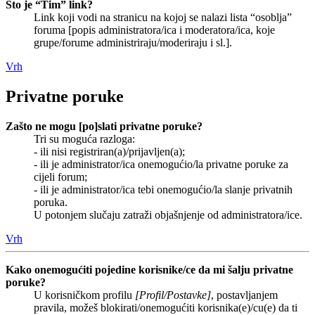
Što je “Tim” link?
Link koji vodi na stranicu na kojoj se nalazi lista “osoblja”
foruma [popis administratora/ica i moderatora/ica, koje
grupe/forume administriraju/moderiraju i sl.].
Vrh
Privatne poruke
Zašto ne mogu [po]slati privatne poruke?
Tri su moguća razloga:
- ili nisi registriran(a)/prijavljen(a);
- ili je administrator/ica onemogućio/la privatne poruke za
cijeli forum;
- ili je administrator/ica tebi onemogućio/la slanje privatnih
poruka.
U potonjem slučaju zatraži objašnjenje od administratora/ice.
Vrh
Kako onemogućiti pojedine korisnike/ce da mi šalju privatne
poruke?
U korisničkom profilu
[Profil/Postavke]
, postavljanjem
pravila, možeš blokirati/onemogućiti korisnika(e)/cu(e) da ti