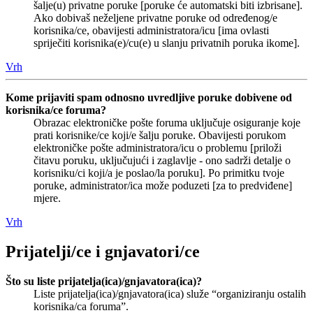
šalje(u) privatne poruke [poruke će automatski biti izbrisane].
Ako dobivaš neželjene privatne poruke od određenog/e
korisnika/ce, obavijesti administratora/icu [ima ovlasti
spriječiti korisnika(e)/cu(e) u slanju privatnih poruka ikome].
Vrh
Kome prijaviti spam odnosno uvredljive poruke dobivene od
korisnika/ce foruma?
Obrazac elektroničke pošte foruma uključuje osiguranje koje
prati korisnike/ce koji/e šalju poruke. Obavijesti porukom
elektroničke pošte administratora/icu o problemu [priloži
čitavu poruku, uključujući i zaglavlje - ono sadrži detalje o
korisniku/ci koji/a je poslao/la poruku]. Po primitku tvoje
poruke, administrator/ica može poduzeti [za to predviđene]
mjere.
Vrh
Prijatelji/ce i gnjavatori/ce
Što su liste prijatelja(ica)/gnjavatora(ica)?
Liste prijatelja(ica)/gnjavatora(ica) služe “organiziranju ostalih
korisnika/ca foruma”.