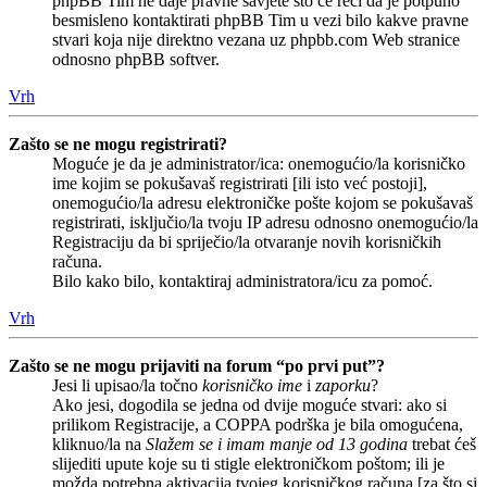
phpBB Tim ne daje pravne savjete što će reći da je potpuno
besmisleno kontaktirati phpBB Tim u vezi bilo kakve pravne
stvari koja nije direktno vezana uz phpbb.com Web stranice
odnosno phpBB softver.
Vrh
Zašto se ne mogu registrirati?
Moguće je da je administrator/ica: onemogućio/la korisničko
ime kojim se pokušavaš registrirati [ili isto već postoji],
onemogućio/la adresu elektroničke pošte kojom se pokušavaš
registrirati, isključio/la tvoju IP adresu odnosno onemogućio/la
Registraciju da bi spriječio/la otvaranje novih korisničkih
računa.
Bilo kako bilo, kontaktiraj administratora/icu za pomoć.
Vrh
Zašto se ne mogu prijaviti na forum “po prvi put”?
Jesi li upisao/la točno
korisničko ime
i
zaporku
?
Ako jesi, dogodila se jedna od dvije moguće stvari: ako si
prilikom Registracije, a COPPA podrška je bila omogućena,
kliknuo/la na
Slažem se i imam manje od 13 godina
trebat ćeš
slijediti upute koje su ti stigle elektroničkom poštom; ili je
možda potrebna aktivacija tvojeg korisničkog računa [za što si