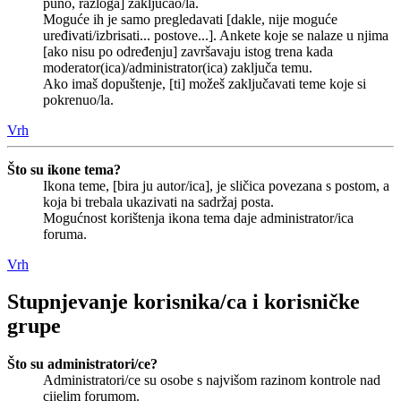
puno, razloga] zaključao/la.
Moguće ih je samo pregledavati [dakle, nije moguće
uređivati/izbrisati... postove...]. Ankete koje se nalaze u njima
[ako nisu po određenju] završavaju istog trena kada
moderator(ica)/administrator(ica) zaključa temu.
Ako imaš dopuštenje, [ti] možeš zaključavati teme koje si
pokrenuo/la.
Vrh
Što su ikone tema?
Ikona teme, [bira ju autor/ica], je sličica povezana s postom, a
koja bi trebala ukazivati na sadržaj posta.
Mogućnost korištenja ikona tema daje administrator/ica
foruma.
Vrh
Stupnjevanje korisnika/ca i korisničke
grupe
Što su administratori/ce?
Administratori/ce su osobe s najvišom razinom kontrole nad
cijelim forumom.