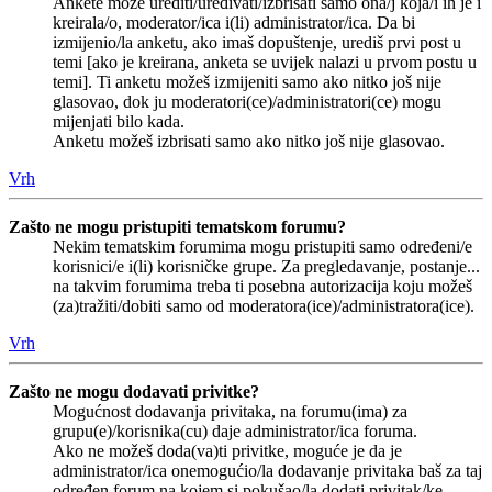
Ankete može urediti/uređivati/izbrisati samo ona/j koja/i ih je i
kreirala/o, moderator/ica i(li) administrator/ica. Da bi
izmijenio/la anketu, ako imaš dopuštenje, urediš prvi post u
temi [ako je kreirana, anketa se uvijek nalazi u prvom postu u
temi]. Ti anketu možeš izmijeniti samo ako nitko još nije
glasovao, dok ju moderatori(ce)/administratori(ce) mogu
mijenjati bilo kada.
Anketu možeš izbrisati samo ako nitko još nije glasovao.
Vrh
Zašto ne mogu pristupiti tematskom forumu?
Nekim tematskim forumima mogu pristupiti samo određeni/e
korisnici/e i(li) korisničke grupe. Za pregledavanje, postanje...
na takvim forumima treba ti posebna autorizacija koju možeš
(za)tražiti/dobiti samo od moderatora(ice)/administratora(ice).
Vrh
Zašto ne mogu dodavati privitke?
Mogućnost dodavanja privitaka, na forumu(ima) za
grupu(e)/korisnika(cu) daje administrator/ica foruma.
Ako ne možeš doda(va)ti privitke, moguće je da je
administrator/ica onemogućio/la dodavanje privitaka baš za taj
određen forum na kojem si pokušao/la dodati privitak/ke