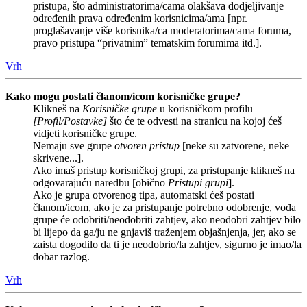
pristupa, što administratorima/cama olakšava dodjeljivanje
određenih prava određenim korisnicima/ama [npr.
proglašavanje više korisnika/ca moderatorima/cama foruma,
pravo pristupa “privatnim” tematskim forumima itd.].
Vrh
Kako mogu postati članom/icom korisničke grupe?
Klikneš na
Korisničke grupe
u korisničkom profilu
[Profil/Postavke]
što će te odvesti na stranicu na kojoj ćeš
vidjeti korisničke grupe.
Nemaju sve grupe
otvoren pristup
[neke su zatvorene, neke
skrivene...].
Ako imaš pristup korisničkoj grupi, za pristupanje klikneš na
odgovarajuću naredbu [obično
Pristupi grupi
].
Ako je grupa otvorenog tipa, automatski ćeš postati
članom/icom, ako je za pristupanje potrebno odobrenje, vođa
grupe će odobriti/neodobriti zahtjev, ako neodobri zahtjev bilo
bi lijepo da ga/ju ne gnjaviš traženjem objašnjenja, jer, ako se
zaista dogodilo da ti je neodobrio/la zahtjev, sigurno je imao/la
dobar razlog.
Vrh