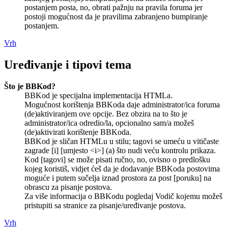
postanjem posta, no, obrati pažnju na pravila foruma jer
postoji mogućnost da je pravilima zabranjeno bumpiranje
postanjem.
Vrh
Uređivanje i tipovi tema
Što je BBKod?
BBKod je specijalna implementacija HTMLa.
Mogućnost korištenja BBKoda daje administrator/ica foruma
(de)aktiviranjem ove opcije. Bez obzira na to što je
administrator/ica odredio/la, opcionalno sam/a možeš
(de)aktivirati korištenje BBKoda.
BBKod je sličan HTMLu u stilu; tagovi se umeću u vitičaste
zagrade [i] [umjesto <i>] (a) što nudi veću kontrolu prikaza.
Kod [tagovi] se može pisati ručno, no, ovisno o predlošku
kojeg koristiš, vidjet ćeš da je dodavanje BBKoda postovima
moguće i putem sučelja iznad prostora za post [poruku] na
obrascu za pisanje postova.
Za više informacija o BBKodu pogledaj Vodič kojemu možeš
pristupiti sa stranice za pisanje/uređivanje postova.
Vrh