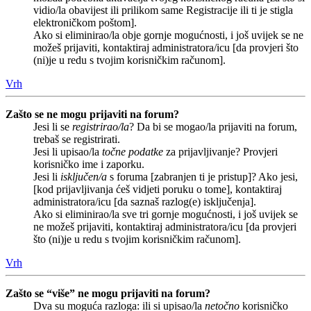
vidio/la obavijest ili prilikom same Registracije ili ti je stigla
elektroničkom poštom].
Ako si eliminirao/la obje gornje mogućnosti, i još uvijek se ne
možeš prijaviti, kontaktiraj administratora/icu [da provjeri što
(ni)je u redu s tvojim korisničkim računom].
Vrh
Zašto se ne mogu prijaviti na forum?
Jesi li se
registrirao/la
? Da bi se mogao/la prijaviti na forum,
trebaš se registrirati.
Jesi li upisao/la
točne podatke
za prijavljivanje? Provjeri
korisničko ime i zaporku.
Jesi li
isključen/a
s foruma [zabranjen ti je pristup]? Ako jesi,
[kod prijavljivanja ćeš vidjeti poruku o tome], kontaktiraj
administratora/icu [da saznaš razlog(e) isključenja].
Ako si eliminirao/la sve tri gornje mogućnosti, i još uvijek se
ne možeš prijaviti, kontaktiraj administratora/icu [da provjeri
što (ni)je u redu s tvojim korisničkim računom].
Vrh
Zašto se “više” ne mogu prijaviti na forum?
Dva su moguća razloga: ili si upisao/la
netočno
korisničko