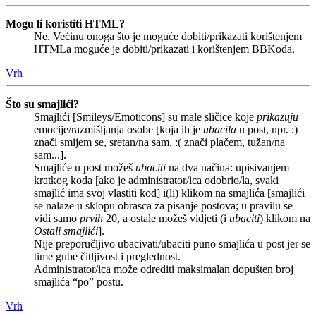
Mogu li koristiti HTML?
Ne. Većinu onoga što je moguće dobiti/prikazati korištenjem
HTMLa moguće je dobiti/prikazati i korištenjem BBKoda.
Vrh
Što su smajlići?
Smajlići [Smileys/Emoticons] su male sličice koje
prikazuju
emocije/razmišljanja osobe [koja ih je
ubacila
u post, npr. :)
znači smijem se, sretan/na sam, :( znači plačem, tužan/na
sam...].
Smajliće u post možeš
ubaciti
na dva načina: upisivanjem
kratkog koda [ako je administrator/ica odobrio/la, svaki
smajlić ima svoj vlastiti kod] i(li) klikom na smajlića [smajlići
se nalaze u sklopu obrasca za pisanje postova; u pravilu se
vidi samo
prvih
20, a ostale možeš vidjeti (i
ubaciti
) klikom na
Ostali smajlići
].
Nije preporučljivo ubacivati/ubaciti puno smajlića u post jer se
time gube čitljivost i preglednost.
Administrator/ica može odrediti maksimalan dopušten broj
smajlića “po” postu.
Vrh