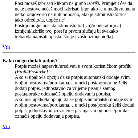
Post možeš izbrisati klikom na gumb
izbriši
. Primijetit ćeš da
neke postove nećeš moći izbrisati [npr. ako je u međuvremenu
netko odgovorio na njih odnosno, ako je administrator/ica
tako odredio/la, uopće ne].
Postoji mogućnost da administrator(ica)/moderator(ica)
izmijeni/izbriše tvoj post [u prvom slučaju bi svakako
trebao/la napisati opasku što je i zašto izmijenio/la].
Vrh
Kako mogu dodati potpis?
Potpis možeš napraviti/uređivati u svom korisničkom profilu
[Profil/Postavke]
.
Ako si upalio/la opciju da se potpis automatski dodaje svim
tvojim postovima/porukama, a u neki post/poruku ne želiš
dodati potpis, jednostavno za vrijeme pisanja samog
posta/poruke odoznačiš opciju dodavanja potpisa.
Ako nisi upalio/la opciju da se potpis automatski dodaje svim
tvojim postovima/porukama, a u neki post/poruku želiš dodati
potpis, jednostavno za vrijeme pisanja samog posta/poruke
označiš opciju dodavanja potpisa.
Vrh