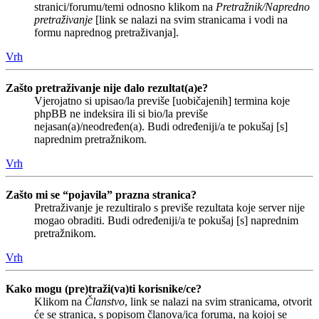
stranici/forumu/temi odnosno klikom na
Pretražnik/Napredno
pretraživanje
[link se nalazi na svim stranicama i vodi na
formu naprednog pretraživanja].
Vrh
Zašto pretraživanje nije dalo rezultat(a)e?
Vjerojatno si upisao/la previše [uobičajenih] termina koje
phpBB ne indeksira ili si bio/la previše
nejasan(a)/neodređen(a). Budi određeniji/a te pokušaj [s]
naprednim pretražnikom.
Vrh
Zašto mi se “pojavila” prazna stranica?
Pretraživanje je rezultiralo s previše rezultata koje server nije
mogao obraditi. Budi određeniji/a te pokušaj [s] naprednim
pretražnikom.
Vrh
Kako mogu (pre)traži(va)ti korisnike/ce?
Klikom na
Članstvo
, link se nalazi na svim stranicama, otvorit
će se stranica, s popisom članova/ica foruma, na kojoj se