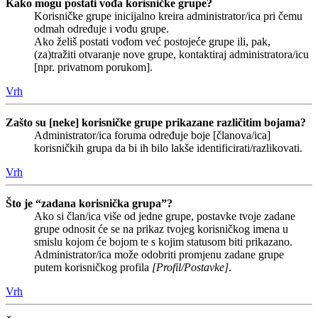
Kako mogu postati vođa korisničke grupe?
Korisničke grupe inicijalno kreira administrator/ica pri čemu
odmah određuje i vođu grupe.
Ako želiš postati vođom već postojeće grupe ili, pak,
(za)tražiti otvaranje nove grupe, kontaktiraj administratora/icu
[npr. privatnom porukom].
Vrh
Zašto su [neke] korisničke grupe prikazane različitim bojama?
Administrator/ica foruma određuje boje [članova/ica]
korisničkih grupa da bi ih bilo lakše identificirati/razlikovati.
Vrh
Što je “zadana korisnička grupa”?
Ako si član/ica više od jedne grupe, postavke tvoje zadane
grupe odnosit će se na prikaz tvojeg korisničkog imena u
smislu kojom će bojom te s kojim statusom biti prikazano.
Administrator/ica može odobriti promjenu zadane grupe
putem korisničkog profila
[Profil/Postavke]
.
Vrh