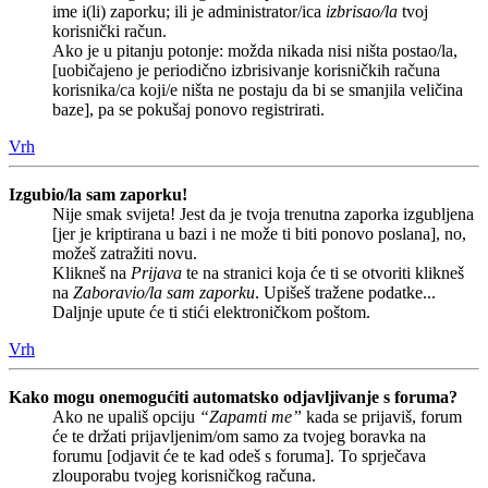
ime i(li) zaporku; ili je administrator/ica
izbrisao/la
tvoj
korisnički račun.
Ako je u pitanju potonje: možda nikada nisi ništa postao/la,
[uobičajeno je periodično izbrisivanje korisničkih računa
korisnika/ca koji/e ništa ne postaju da bi se smanjila veličina
baze], pa se pokušaj ponovo registrirati.
Vrh
Izgubio/la sam zaporku!
Nije smak svijeta! Jest da je tvoja trenutna zaporka izgubljena
[jer je kriptirana u bazi i ne može ti biti ponovo poslana], no,
možeš zatražiti novu.
Klikneš na
Prijava
te na stranici koja će ti se otvoriti klikneš
na
Zaboravio/la sam zaporku
. Upišeš tražene podatke...
Daljnje upute će ti stići elektroničkom poštom.
Vrh
Kako mogu onemogućiti automatsko odjavljivanje s foruma?
Ako ne upališ opciju
“Zapamti me”
kada se prijaviš, forum
će te držati prijavljenim/om samo za tvojeg boravka na
forumu [odjavit će te kad odeš s foruma]. To sprječava
zlouporabu tvojeg korisničkog računa.