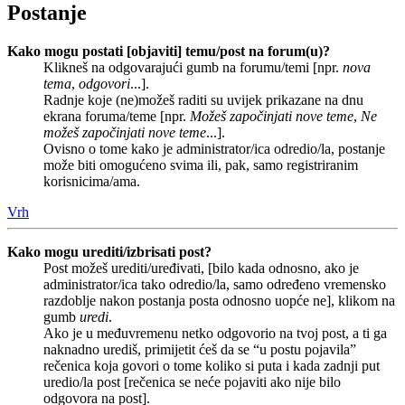
Postanje
Kako mogu postati [objaviti] temu/post na forum(u)?
Klikneš na odgovarajući gumb na forumu/temi [npr.
nova
tema
,
odgovori
...].
Radnje koje (ne)možeš raditi su uvijek prikazane na dnu
ekrana foruma/teme [npr.
Možeš započinjati nove teme
,
Ne
možeš započinjati nove teme
...].
Ovisno o tome kako je administrator/ica odredio/la, postanje
može biti omogućeno svima ili, pak, samo registriranim
korisnicima/ama.
Vrh
Kako mogu urediti/izbrisati post?
Post možeš urediti/uređivati, [bilo kada odnosno, ako je
administrator/ica tako odredio/la, samo određeno vremensko
razdoblje nakon postanja posta odnosno uopće ne], klikom na
gumb
uredi
.
Ako je u međuvremenu netko odgovorio na tvoj post, a ti ga
naknadno urediš, primijetit ćeš da se “u postu pojavila”
rečenica koja govori o tome koliko si puta i kada zadnji put
uredio/la post [rečenica se neće pojaviti ako nije bilo
odgovora na post].