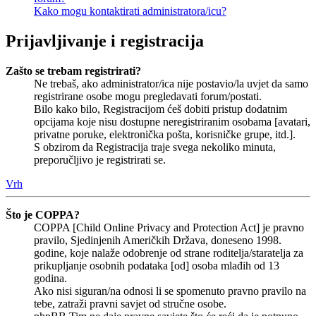
Kako mogu kontaktirati administratora/icu?
Prijavljivanje i registracija
Zašto se trebam registrirati?
Ne trebaš, ako administrator/ica nije postavio/la uvjet da samo
registrirane osobe mogu pregledavati forum/postati.
Bilo kako bilo, Registracijom ćeš dobiti pristup dodatnim
opcijama koje nisu dostupne neregistriranim osobama [avatari,
privatne poruke, elektronička pošta, korisničke grupe, itd.].
S obzirom da Registracija traje svega nekoliko minuta,
preporučljivo je registrirati se.
Vrh
Što je COPPA?
COPPA [Child Online Privacy and Protection Act] je pravno
pravilo, Sjedinjenih Američkih Država, doneseno 1998.
godine, koje nalaže odobrenje od strane roditelja/staratelja za
prikupljanje osobnih podataka [od] osoba mlađih od 13
godina.
Ako nisi siguran/na odnosi li se spomenuto pravno pravilo na
tebe, zatraži pravni savjet od stručne osobe.