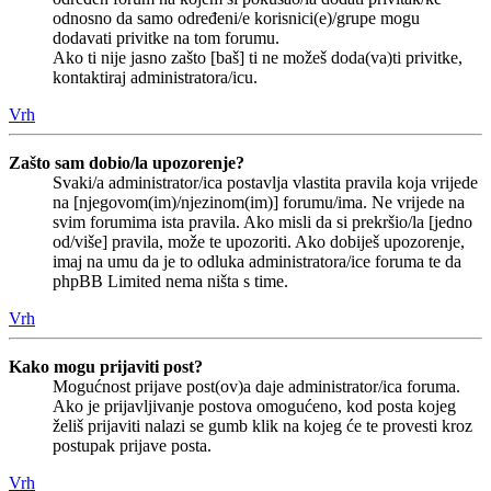
odnosno da samo određeni/e korisnici(e)/grupe mogu
dodavati privitke na tom forumu.
Ako ti nije jasno zašto [baš] ti ne možeš doda(va)ti privitke,
kontaktiraj administratora/icu.
Vrh
Zašto sam dobio/la upozorenje?
Svaki/a administrator/ica postavlja vlastita pravila koja vrijede
na [njegovom(im)/njezinom(im)] forumu/ima. Ne vrijede na
svim forumima ista pravila. Ako misli da si prekršio/la [jedno
od/više] pravila, može te upozoriti. Ako dobiješ upozorenje,
imaj na umu da je to odluka administratora/ice foruma te da
phpBB Limited nema ništa s time.
Vrh
Kako mogu prijaviti post?
Mogućnost prijave post(ov)a daje administrator/ica foruma.
Ako je prijavljivanje postova omogućeno, kod posta kojeg
želiš prijaviti nalazi se gumb klik na kojeg će te provesti kroz
postupak prijave posta.
Vrh