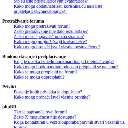
Što su liste prijatelja(ica)/gnjavatora(ica)?
Kako mogu dodati/izbrisati korisnika/cu na/s liste
prijatelja(ica)/gnjavatora(ica)?
Pretraživanje foruma
Kako mogu pretraživati forum?
Zašto pretraživanje nije dalo rezultat(a)e?
Zašto mi se “pojavila” prazna stranica?
Kako mogu (pre)traži(va)ti korisnike/ce?
Kako mogu pronaći [sve] vlastite postove/teme?
Bookmarkiranje i pretplaćivanje
Koja je razlika između bookmarkiranja i pretplaćivanja?
Kako mogu bookmarkirati odnosno pretplatiti se na temu?
Kako se mogu pretplatiti na forum?
Kako se mogu odpretplatiti?
Privitci
Postanje kojih privitaka je dopušteno?
Kako mogu pronaći [sve] vlastite privitke?
phpBB
Tko je napisao/la ovaj forum?
Zašto X mogućnost nije dostupna?
Koga kontaktirati u vezi zlouporabe/pravnih stvari vezanih uz
forum?