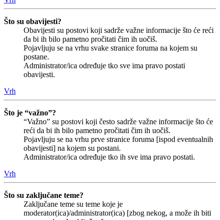
Što su obavijesti?
Obavijesti su postovi koji sadrže važne informacije što će reći
da bi ih bilo pametno pročitati čim ih uočiš.
Pojavljuju se na vrhu svake stranice foruma na kojem su
postane.
Administrator/ica određuje tko sve ima pravo postati
obavijesti.
Vrh
Što je “važno”?
“Važno” su postovi koji često sadrže važne informacije što će
reći da bi ih bilo pametno pročitati čim ih uočiš.
Pojavljuju se na vrhu prve stranice foruma [ispod eventualnih
obavijesti] na kojem su postani.
Administrator/ica određuje tko ih sve ima pravo postati.
Vrh
Što su zaključane teme?
Zaključane teme su teme koje je
moderator(ica)/administrator(ica) [zbog nekog, a može ih biti