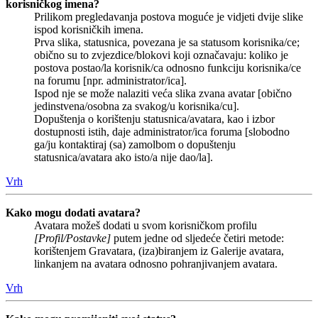
korisničkog imena?
Prilikom pregledavanja postova moguće je vidjeti dvije slike
ispod korisničkih imena.
Prva slika, statusnica, povezana je sa statusom korisnika/ce;
obično su to zvjezdice/blokovi koji označavaju: koliko je
postova postao/la korisnik/ca odnosno funkciju korisnika/ce
na forumu [npr. administrator/ica].
Ispod nje se može nalaziti veća slika zvana avatar [obično
jedinstvena/osobna za svakog/u korisnika/cu].
Dopuštenja o korištenju statusnica/avatara, kao i izbor
dostupnosti istih, daje administrator/ica foruma [slobodno
ga/ju kontaktiraj (sa) zamolbom o dopuštenju
statusnica/avatara ako isto/a nije dao/la].
Vrh
Kako mogu dodati avatara?
Avatara možeš dodati u svom korisničkom profilu
[Profil/Postavke]
putem jedne od sljedeće četiri metode:
korištenjem Gravatara, (iza)biranjem iz Galerije avatara,
linkanjem na avatara odnosno pohranjivanjem avatara.
Vrh