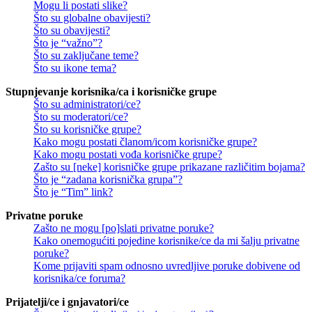
Mogu li postati slike?
Što su globalne obavijesti?
Što su obavijesti?
Što je “važno”?
Što su zaključane teme?
Što su ikone tema?
Stupnjevanje korisnika/ca i korisničke grupe
Što su administratori/ce?
Što su moderatori/ce?
Što su korisničke grupe?
Kako mogu postati članom/icom korisničke grupe?
Kako mogu postati vođa korisničke grupe?
Zašto su [neke] korisničke grupe prikazane različitim bojama?
Što je “zadana korisnička grupa”?
Što je “Tim” link?
Privatne poruke
Zašto ne mogu [po]slati privatne poruke?
Kako onemogućiti pojedine korisnike/ce da mi šalju privatne
poruke?
Kome prijaviti spam odnosno uvredljive poruke dobivene od
korisnika/ce foruma?
Prijatelji/ce i gnjavatori/ce