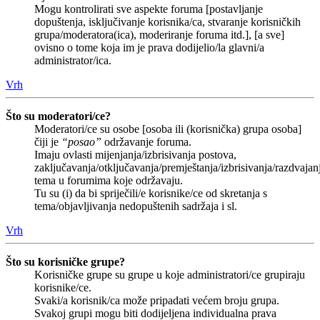
Mogu kontrolirati sve aspekte foruma [postavljanje
dopuštenja, isključivanje korisnika/ca, stvaranje korisničkih
grupa/moderatora(ica), moderiranje foruma itd.], [a sve]
ovisno o tome koja im je prava dodijelio/la glavni/a
administrator/ica.
Vrh
Što su moderatori/ce?
Moderatori/ce su osobe [osoba ili (korisnička) grupa osoba]
čiji je
“posao”
održavanje foruma.
Imaju ovlasti mijenjanja/izbrisivanja postova,
zaključavanja/otključavanja/premještanja/izbrisivanja/razdvajan
tema u forumima koje održavaju.
Tu su (i) da bi spriječili/e korisnike/ce od skretanja s
tema/objavljivanja nedopuštenih sadržaja i sl.
Vrh
Što su korisničke grupe?
Korisničke grupe su grupe u koje administratori/ce grupiraju
korisnike/ce.
Svaki/a korisnik/ca može pripadati većem broju grupa.
Svakoj grupi mogu biti dodijeljena individualna prava