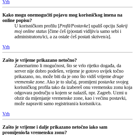
Vrh
Kako mogu onemogućiti pojavu mog korisničkog imena na
online popisu?
U korisničkom profilu [
Profil/Postavke
] upališ opciju
Sakrij
moj online status
[čime ćeš (p)ostati vidljiv/a samo sebi i
administratoru/ici, a za ostale ćeš postati skriven/a].
Vrh
Zašto je vrijeme prikazano netočno?
Zanemarimo li mogućnost, što se vrlo rijetko događa, da
server nije dobro podešen, vrijeme je gotovo uvijek točno
prikazano, no, može biti da je ono što vidiš vrijeme
druge
vremenske zone
. Ako je to slučaj, promijeni postavke svojeg
korisničkog profila tako da izabereš onu vremensku zonu koja
odgovara području u kojem se nalaziš, npr. Zagreb. Uzmi u
obzir da mijenjanje vremenske zone, kao i većinu postavki,
može napraviti samo registrirani/a korisnik/ca.
Vrh
Zašto je vrijeme i dalje prikazano netočno iako sam
promijenio/la vremensku zonu?