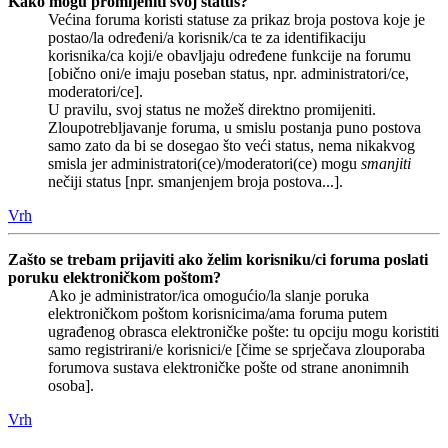
Kako mogu promijeniti svoj status?
Većina foruma koristi statuse za prikaz broja postova koje je
postao/la određeni/a korisnik/ca te za identifikaciju
korisnika/ca koji/e obavljaju određene funkcije na forumu
[obično oni/e imaju poseban status, npr. administratori/ce,
moderatori/ce].
U pravilu, svoj status ne možeš direktno promijeniti.
Zloupotrebljavanje foruma, u smislu postanja puno postova
samo zato da bi se dosegao što veći status, nema nikakvog
smisla jer administratori(ce)/moderatori(ce) mogu
smanjiti
nečiji status [npr. smanjenjem broja postova...].
Vrh
Zašto se trebam prijaviti ako želim korisniku/ci foruma poslati
poruku elektroničkom poštom?
Ako je administrator/ica omogućio/la slanje poruka
elektroničkom poštom korisnicima/ama foruma putem
ugrađenog obrasca elektroničke pošte: tu opciju mogu koristiti
samo registrirani/e korisnici/e [čime se sprječava zlouporaba
forumova sustava elektroničke pošte od strane anonimnih
osoba].
Vrh