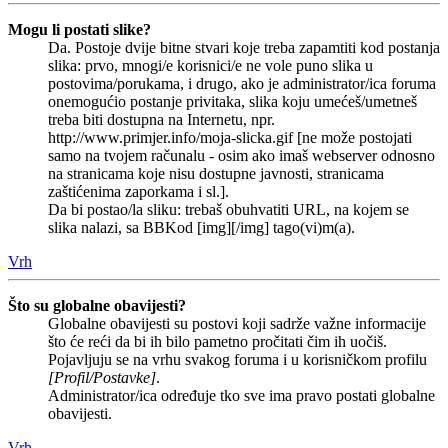
Mogu li postati slike?
Da. Postoje dvije bitne stvari koje treba zapamtiti kod postanja
slika: prvo, mnogi/e korisnici/e ne vole puno slika u
postovima/porukama, i drugo, ako je administrator/ica foruma
onemogućio postanje privitaka, slika koju umećeš/umetneš
treba biti dostupna na Internetu, npr.
http://www.primjer.info/moja-slicka.gif [ne može postojati
samo na tvojem računalu - osim ako imaš webserver odnosno
na stranicama koje nisu dostupne javnosti, stranicama
zaštićenima zaporkama i sl.].
Da bi postao/la sliku: trebaš obuhvatiti URL, na kojem se
slika nalazi, sa BBKod [img][/img] tago(vi)m(a).
Vrh
Što su globalne obavijesti?
Globalne obavijesti su postovi koji sadrže važne informacije
što će reći da bi ih bilo pametno pročitati čim ih uočiš.
Pojavljuju se na vrhu svakog foruma i u korisničkom profilu
[Profil/Postavke]
.
Administrator/ica određuje tko sve ima pravo postati globalne
obavijesti.
Vrh