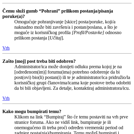
Čemu služi gumb “Pohrani” prilikom postanja/pisanja
poruke(a)?
Omogućuje pohranjivanje [skice] posta/poruke, koji/a
naknadno može biti završen/a i postan/poslana, a što je
moguće iz korisničkog profila
[Profil/Postavke]
odnosno
prilikom postanja [
Učitaj
].
Vrh
Zašto [moj] post treba biti odobren?
Administrator/ica može donijeti odluku prema kojoj je na
[određenom(im)] forumu(ima) potrebno odobrenje da bi
post(ovi) bio(li) postan(i) ili te je administrator/ica pridružio/la
korisničkoj grupi članovima/icama koje postove treba odobriti
da bi bili objavljeni. Za detalje, kontaktiraj administratora/icu.
Vrh
Kako mogu bumpirati temu?
Klikom na link “Bumpiraj” što će temu postaviti na vrh prve
stranice foruma. Ako ne vidiš link, bumpiranje je ili
onemogućeno ili treba proći određen vremenski period od
zadnjeg posta(nja)/bumpiranja. Temu možeš bumpirati i