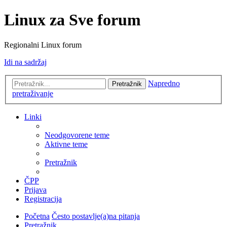
Linux za Sve forum
Regionalni Linux forum
Idi na sadržaj
Napredno
Pretražnik
pretraživanje
Linki
Neodgovorene teme
Aktivne teme
Pretražnik
ČPP
Prijava
Registracija
Početna
Često postavlje(a)na pitanja
Pretražnik