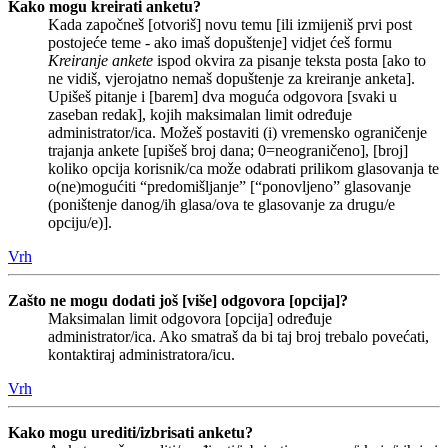
Kako mogu kreirati anketu?
Kada započneš [otvoriš] novu temu [ili izmijeniš prvi post
postojeće teme - ako imaš dopuštenje] vidjet ćeš formu
Kreiranje ankete
ispod okvira za pisanje teksta posta [ako to
ne vidiš, vjerojatno nemaš dopuštenje za kreiranje anketa].
Upišeš pitanje i [barem] dva moguća odgovora [svaki u
zaseban redak], kojih maksimalan limit određuje
administrator/ica. Možeš postaviti (i) vremensko ograničenje
trajanja ankete [upišeš broj dana; 0=neograničeno], [broj]
koliko opcija korisnik/ca može odabrati prilikom glasovanja te
o(ne)mogućiti “predomišljanje” [“ponovljeno” glasovanje
(poništenje danog/ih glasa/ova te glasovanje za drugu/e
opciju/e)].
Vrh
Zašto ne mogu dodati još [više] odgovora [opcija]?
Maksimalan limit odgovora [opcija] određuje
administrator/ica. Ako smatraš da bi taj broj trebalo povećati,
kontaktiraj administratora/icu.
Vrh
Kako mogu urediti/izbrisati anketu?