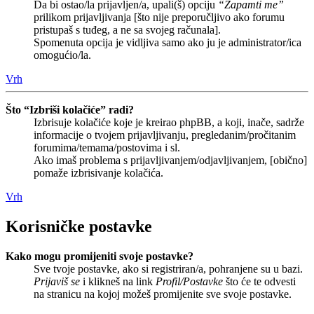
Da bi ostao/la prijavljen/a, upali(š) opciju
“Zapamti me”
prilikom prijavljivanja [što nije preporučljivo ako forumu
pristupaš s tuđeg, a ne sa svojeg računala].
Spomenuta opcija je vidljiva samo ako ju je administrator/ica
omogućio/la.
Vrh
Što “Izbriši kolačiće” radi?
Izbrisuje kolačiće koje je kreirao phpBB, a koji, inače, sadrže
informacije o tvojem prijavljivanju, pregledanim/pročitanim
forumima/temama/postovima i sl.
Ako imaš problema s prijavljivanjem/odjavljivanjem, [obično]
pomaže izbrisivanje kolačića.
Vrh
Korisničke postavke
Kako mogu promijeniti svoje postavke?
Sve tvoje postavke, ako si registriran/a, pohranjene su u bazi.
Prijaviš se
i klikneš na link
Profil/Postavke
što će te odvesti
na stranicu na kojoj možeš promijenite sve svoje postavke.