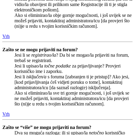
vidio/la obavijest ili prilikom same Registracije ili ti je stigla
elektroničkom poštom].
Ako si eliminirao/la obje gornje mogućnosti, i još uvijek se ne
možeš prijaviti, kontaktiraj administratora/icu [da provjeri što
(ni)je u redu s tvojim korisničkim računom].
Vrh
Zašto se ne mogu prijaviti na forum?
Jesi li se
registrirao/la
? Da bi se mogao/la prijaviti na forum,
trebaš se registrirati.
Jesi li upisao/la
točne podatke
za prijavljivanje? Provjeri
korisničko ime i zaporku.
Jesi li
isključen/a
s foruma [zabranjen ti je pristup]? Ako jesi,
[kod prijavljivanja ćeš vidjeti poruku o tome], kontaktiraj
administratora/icu [da saznaš razlog(e) isključenja].
Ako si eliminirao/la sve tri gornje mogućnosti, i još uvijek se
ne možeš prijaviti, kontaktiraj administratora/icu [da provjeri
što (ni)je u redu s tvojim korisničkim računom].
Vrh
Zašto se “više” ne mogu prijaviti na forum?
Dva su moguća razloga: ili si upisao/la
netočno
korisničko