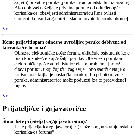
šalje(u) privatne poruke [poruke će automatski biti izbrisane].
Ako dobivaš neželjene privatne poruke od određenog/e
korisnika/ce, obavijesti administratora/icu [ima ovlasti
spriječiti korisnika(e)/cu(e) u slanju privatnih poruka ikome].
Vrh
Kome prijaviti spam odnosno uvredljive poruke dobivene od
korisnika/ce foruma?
Obrazac elektroničke pošte foruma uključuje osiguranje koje
prati korisnike/ce koji/e šalju poruke. Obavijesti porukom
elektroničke pošte administratora/icu o problemu [priloži
čitavu poruku, uključujući i zaglavlje - ono sadrži detalje o
korisniku/ci koji/a je poslao/la poruku]. Po primitku tvoje
poruke, administrator/ica može poduzeti [za to predviđene]
mjere.
Vrh
Prijatelji/ce i gnjavatori/ce
Što su liste prijatelja(ica)/gnjavatora(ica)?
Liste prijatelja(ica)/gnjavatora(ica) služe “organiziranju ostalih
korisnika/ca foruma”.