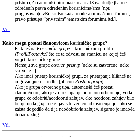
pristupa, što administratorima/cama olakšava dodjeljivanje
određenih prava određenim korisnicima/ama [npr.
proglašavanje više korisnika/ca moderatorima/cama foruma,
pravo pristupa “privatnim” tematskim forumima itd.].
Vrh
Kako mogu postati članom/icom korisničke grupe?
Klikneš na
Korisničke grupe
u korisničkom profilu
[Profil/Postavke]
što će te odvesti na stranicu na kojoj ćeš
vidjeti korisničke grupe.
Nemaju sve grupe
otvoren pristup
[neke su zatvorene, neke
skrivene...].
Ako imaš pristup korisničkoj grupi, za pristupanje klikneš na
odgovarajuću naredbu [obično
Pristupi grupi
].
Ako je grupa otvorenog tipa, automatski ćeš postati
članom/icom, ako je za pristupanje potrebno odobrenje, vođa
grupe će odobriti/neodobriti zahtjev, ako neodobri zahtjev bilo
bi lijepo da ga/ju ne gnjaviš traženjem objašnjenja, jer, ako se
zaista dogodilo da ti je neodobrio/la zahtjev, sigurno je imao/la
dobar razlog.
Vrh