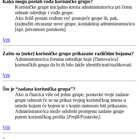
Kako mogu postati vođa korisničke grupe?
Korisničke grupe inicijalno kreira administrator/ica pri čemu
odmah određuje i vođu grupe.
Ako želiš postati vođom već postojeće grupe ili, pak,
(za)tražiti otvaranje nove grupe, kontaktiraj administratora/icu
[npr. privatnom porukom].
Vrh
Zašto su [neke] korisničke grupe prikazane različitim bojama?
Administrator/ica foruma određuje boje [članova/ica]
korisničkih grupa da bi ih bilo lakše identificirati/razlikovati.
Vrh
Što je “zadana korisnička grupa”?
Ako si član/ica više od jedne grupe, postavke tvoje zadane
grupe odnosit će se na prikaz tvojeg korisničkog imena u
smislu kojom će bojom te s kojim statusom biti prikazano.
Administrator/ica može odobriti promjenu zadane grupe
putem korisničkog profila
[Profil/Postavke]
.
Vrh