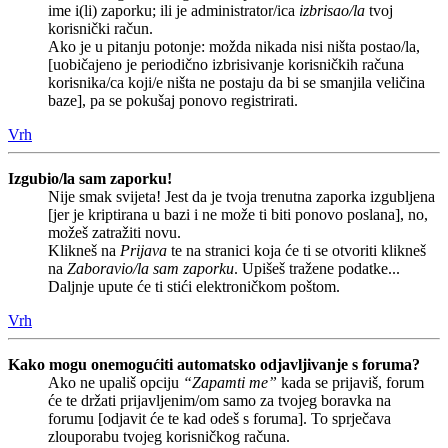
ime i(li) zaporku; ili je administrator/ica
izbrisao/la
tvoj
korisnički račun.
Ako je u pitanju potonje: možda nikada nisi ništa postao/la,
[uobičajeno je periodično izbrisivanje korisničkih računa
korisnika/ca koji/e ništa ne postaju da bi se smanjila veličina
baze], pa se pokušaj ponovo registrirati.
Vrh
Izgubio/la sam zaporku!
Nije smak svijeta! Jest da je tvoja trenutna zaporka izgubljena
[jer je kriptirana u bazi i ne može ti biti ponovo poslana], no,
možeš zatražiti novu.
Klikneš na
Prijava
te na stranici koja će ti se otvoriti klikneš
na
Zaboravio/la sam zaporku
. Upišeš tražene podatke...
Daljnje upute će ti stići elektroničkom poštom.
Vrh
Kako mogu onemogućiti automatsko odjavljivanje s foruma?
Ako ne upališ opciju
“Zapamti me”
kada se prijaviš, forum
će te držati prijavljenim/om samo za tvojeg boravka na
forumu [odjavit će te kad odeš s foruma]. To sprječava
zlouporabu tvojeg korisničkog računa.