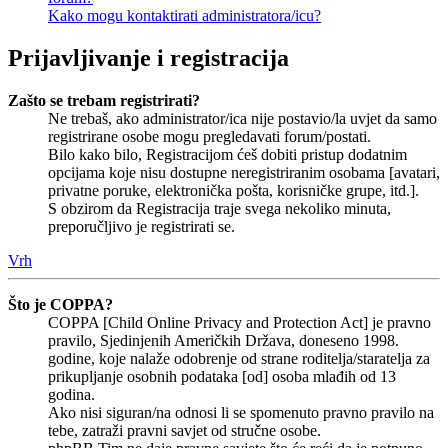
Kako mogu kontaktirati administratora/icu?
Prijavljivanje i registracija
Zašto se trebam registrirati?
Ne trebaš, ako administrator/ica nije postavio/la uvjet da samo
registrirane osobe mogu pregledavati forum/postati.
Bilo kako bilo, Registracijom ćeš dobiti pristup dodatnim
opcijama koje nisu dostupne neregistriranim osobama [avatari,
privatne poruke, elektronička pošta, korisničke grupe, itd.].
S obzirom da Registracija traje svega nekoliko minuta,
preporučljivo je registrirati se.
Vrh
Što je COPPA?
COPPA [Child Online Privacy and Protection Act] je pravno
pravilo, Sjedinjenih Američkih Država, doneseno 1998.
godine, koje nalaže odobrenje od strane roditelja/staratelja za
prikupljanje osobnih podataka [od] osoba mlađih od 13
godina.
Ako nisi siguran/na odnosi li se spomenuto pravno pravilo na
tebe, zatraži pravni savjet od stručne osobe.