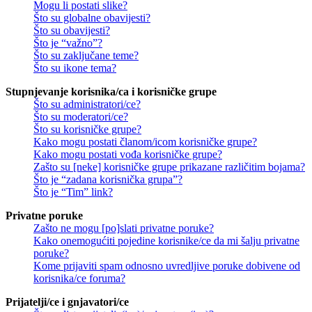
Mogu li postati slike?
Što su globalne obavijesti?
Što su obavijesti?
Što je “važno”?
Što su zaključane teme?
Što su ikone tema?
Stupnjevanje korisnika/ca i korisničke grupe
Što su administratori/ce?
Što su moderatori/ce?
Što su korisničke grupe?
Kako mogu postati članom/icom korisničke grupe?
Kako mogu postati vođa korisničke grupe?
Zašto su [neke] korisničke grupe prikazane različitim bojama?
Što je “zadana korisnička grupa”?
Što je “Tim” link?
Privatne poruke
Zašto ne mogu [po]slati privatne poruke?
Kako onemogućiti pojedine korisnike/ce da mi šalju privatne
poruke?
Kome prijaviti spam odnosno uvredljive poruke dobivene od
korisnika/ce foruma?
Prijatelji/ce i gnjavatori/ce