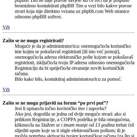
phpBB Tim ne daje pravne savjete što će reći da je potpuno
besmisleno kontaktirati phpBB Tim u vezi bilo kakve pravne
stvari koja nije direktno vezana uz phpbb.com Web stranice
odnosno phpBB softver.
Vrh
Zašto se ne mogu registrirati?
Moguće je da je administrator/ica: onemogućio/la korisničko
ime kojim se pokušavaš registrirati [ili isto već postoji],
onemogućio/la adresu elektroničke pošte kojom se pokušavaš
registrirati, isključio/la tvoju IP adresu odnosno onemogućio/la
Registraciju da bi spriječio/la otvaranje novih korisničkih
računa.
Bilo kako bilo, kontaktiraj administratora/icu za pomoć.
Vrh
Zašto se ne mogu prijaviti na forum “po prvi put”?
Jesi li upisao/la točno
korisničko ime
i
zaporku
?
Ako jesi, dogodila se jedna od dvije moguće stvari: ako si
prilikom Registracije, a COPPA podrška je bila omogućena,
kliknuo/la na
Slažem se i imam manje od 13 godina
trebat ćeš
slijediti upute koje su ti stigle elektroničkom poštom; ili je
možda potrebna aktivacija tvojeg korisničkog računa [za što si