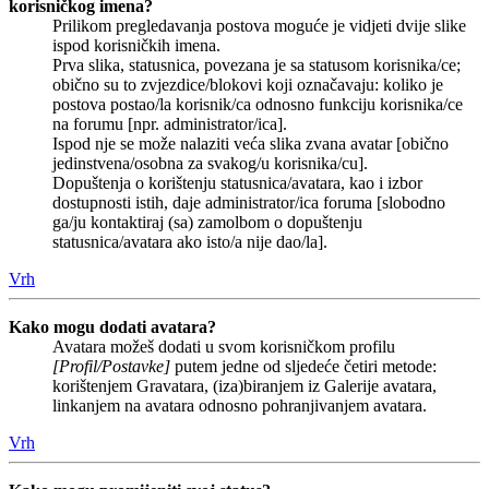
korisničkog imena?
Prilikom pregledavanja postova moguće je vidjeti dvije slike
ispod korisničkih imena.
Prva slika, statusnica, povezana je sa statusom korisnika/ce;
obično su to zvjezdice/blokovi koji označavaju: koliko je
postova postao/la korisnik/ca odnosno funkciju korisnika/ce
na forumu [npr. administrator/ica].
Ispod nje se može nalaziti veća slika zvana avatar [obično
jedinstvena/osobna za svakog/u korisnika/cu].
Dopuštenja o korištenju statusnica/avatara, kao i izbor
dostupnosti istih, daje administrator/ica foruma [slobodno
ga/ju kontaktiraj (sa) zamolbom o dopuštenju
statusnica/avatara ako isto/a nije dao/la].
Vrh
Kako mogu dodati avatara?
Avatara možeš dodati u svom korisničkom profilu
[Profil/Postavke]
putem jedne od sljedeće četiri metode:
korištenjem Gravatara, (iza)biranjem iz Galerije avatara,
linkanjem na avatara odnosno pohranjivanjem avatara.
Vrh