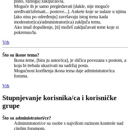
puno, razloga] zaključao/la.
Moguće ih je samo pregledavati [dakle, nije moguće
uređivati/izbrisati... postove...]. Ankete koje se nalaze u njima
[ako nisu po određenju] završavaju istog trena kada
moderator(ica)/administrator(ica) zaključa temu.
Ako imaš dopuštenje, [ti] možeš zaključavati teme koje si
pokrenuo/la.
Vrh
Što su ikone tema?
Ikona teme, [bira ju autor/ica], je sličica povezana s postom, a
koja bi trebala ukazivati na sadržaj posta.
Mogućnost korištenja ikona tema daje administrator/ica
foruma.
Vrh
Stupnjevanje korisnika/ca i korisničke
grupe
Što su administratori/ce?
Administratori/ce su osobe s najvišom razinom kontrole nad
cijelim forumom.