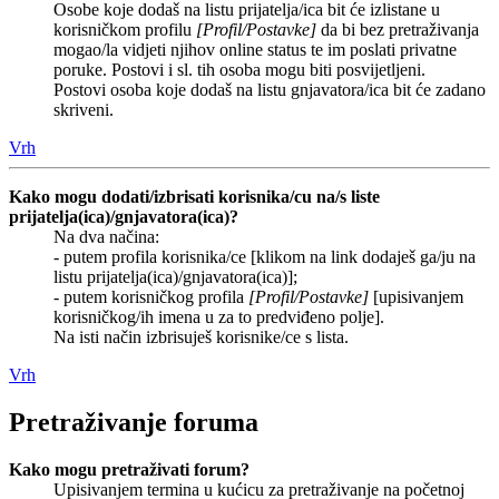
Osobe koje dodaš na listu prijatelja/ica bit će izlistane u
korisničkom profilu
[Profil/Postavke]
da bi bez pretraživanja
mogao/la vidjeti njihov online status te im poslati privatne
poruke. Postovi i sl. tih osoba mogu biti posvijetljeni.
Postovi osoba koje dodaš na listu gnjavatora/ica bit će zadano
skriveni.
Vrh
Kako mogu dodati/izbrisati korisnika/cu na/s liste
prijatelja(ica)/gnjavatora(ica)?
Na dva načina:
- putem profila korisnika/ce [klikom na link dodaješ ga/ju na
listu prijatelja(ica)/gnjavatora(ica)];
- putem korisničkog profila
[Profil/Postavke]
[upisivanjem
korisničkog/ih imena u za to predviđeno polje].
Na isti način izbrisuješ korisnike/ce s lista.
Vrh
Pretraživanje foruma
Kako mogu pretraživati forum?
Upisivanjem termina u kućicu za pretraživanje na početnoj