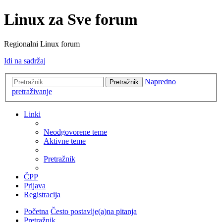
Linux za Sve forum
Regionalni Linux forum
Idi na sadržaj
Napredno
Pretražnik
pretraživanje
Linki
Neodgovorene teme
Aktivne teme
Pretražnik
ČPP
Prijava
Registracija
Početna
Često postavlje(a)na pitanja
Pretražnik