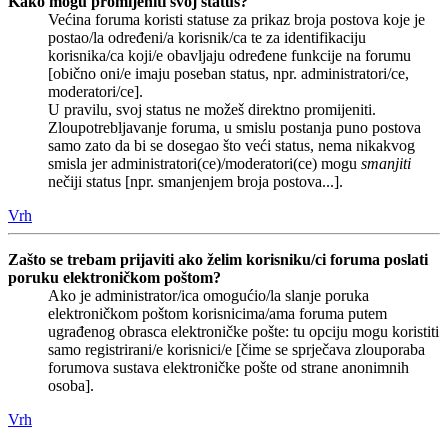
Kako mogu promijeniti svoj status?
Većina foruma koristi statuse za prikaz broja postova koje je
postao/la određeni/a korisnik/ca te za identifikaciju
korisnika/ca koji/e obavljaju određene funkcije na forumu
[obično oni/e imaju poseban status, npr. administratori/ce,
moderatori/ce].
U pravilu, svoj status ne možeš direktno promijeniti.
Zloupotrebljavanje foruma, u smislu postanja puno postova
samo zato da bi se dosegao što veći status, nema nikakvog
smisla jer administratori(ce)/moderatori(ce) mogu
smanjiti
nečiji status [npr. smanjenjem broja postova...].
Vrh
Zašto se trebam prijaviti ako želim korisniku/ci foruma poslati
poruku elektroničkom poštom?
Ako je administrator/ica omogućio/la slanje poruka
elektroničkom poštom korisnicima/ama foruma putem
ugrađenog obrasca elektroničke pošte: tu opciju mogu koristiti
samo registrirani/e korisnici/e [čime se sprječava zlouporaba
forumova sustava elektroničke pošte od strane anonimnih
osoba].
Vrh