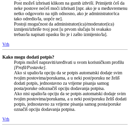
Post možeš izbrisati klikom na gumb
izbriši
. Primijetit ćeš da
neke postove nećeš moći izbrisati [npr. ako je u međuvremenu
netko odgovorio na njih odnosno, ako je administrator/ica
tako odredio/la, uopće ne].
Postoji mogućnost da administrator(ica)/moderator(ica)
izmijeni/izbriše tvoj post [u prvom slučaju bi svakako
trebao/la napisati opasku što je i zašto izmijenio/la].
Vrh
Kako mogu dodati potpis?
Potpis možeš napraviti/uređivati u svom korisničkom profilu
[Profil/Postavke]
.
Ako si upalio/la opciju da se potpis automatski dodaje svim
tvojim postovima/porukama, a u neki post/poruku ne želiš
dodati potpis, jednostavno za vrijeme pisanja samog
posta/poruke odoznačiš opciju dodavanja potpisa.
Ako nisi upalio/la opciju da se potpis automatski dodaje svim
tvojim postovima/porukama, a u neki post/poruku želiš dodati
potpis, jednostavno za vrijeme pisanja samog posta/poruke
označiš opciju dodavanja potpisa.
Vrh