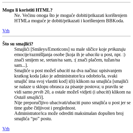
Mogu li koristiti HTML?
Ne. Većinu onoga što je moguće dobiti/prikazati korištenjem
HTMLa moguće je dobiti/prikazati i korištenjem BBKoda.
Vrh
Što su smajlići?
Smajlići [Smileys/Emoticons] su male sličice koje
prikazuju
emocije/razmišljanja osobe [koja ih je
ubacila
u post, npr. :)
znači smijem se, sretan/na sam, :( znači plačem, tužan/na
sam...].
Smajliće u post možeš
ubaciti
na dva načina: upisivanjem
kratkog koda [ako je administrator/ica odobrio/la, svaki
smajlić ima svoj vlastiti kod] i(li) klikom na smajlića [smajlići
se nalaze u sklopu obrasca za pisanje postova; u pravilu se
vidi samo
prvih
20, a ostale možeš vidjeti (i
ubaciti
) klikom na
Ostali smajlići
].
Nije preporučljivo ubacivati/ubaciti puno smajlića u post jer se
time gube čitljivost i preglednost.
Administrator/ica može odrediti maksimalan dopušten broj
smajlića “po” postu.
Vrh