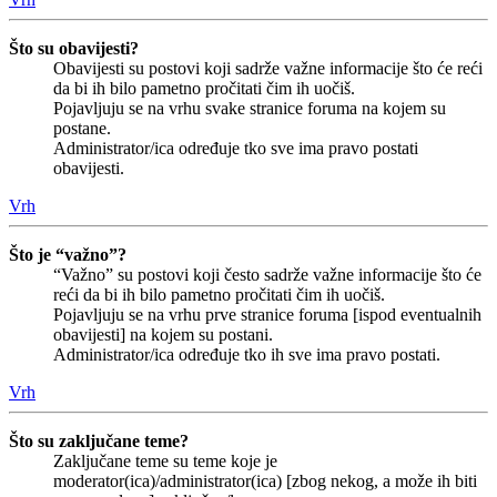
Što su obavijesti?
Obavijesti su postovi koji sadrže važne informacije što će reći
da bi ih bilo pametno pročitati čim ih uočiš.
Pojavljuju se na vrhu svake stranice foruma na kojem su
postane.
Administrator/ica određuje tko sve ima pravo postati
obavijesti.
Vrh
Što je “važno”?
“Važno” su postovi koji često sadrže važne informacije što će
reći da bi ih bilo pametno pročitati čim ih uočiš.
Pojavljuju se na vrhu prve stranice foruma [ispod eventualnih
obavijesti] na kojem su postani.
Administrator/ica određuje tko ih sve ima pravo postati.
Vrh
Što su zaključane teme?
Zaključane teme su teme koje je
moderator(ica)/administrator(ica) [zbog nekog, a može ih biti