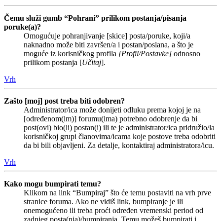
Čemu služi gumb “Pohrani” prilikom postanja/pisanja
poruke(a)?
Omogućuje pohranjivanje [skice] posta/poruke, koji/a
naknadno može biti završen/a i postan/poslana, a što je
moguće iz korisničkog profila
[Profil/Postavke]
odnosno
prilikom postanja [
Učitaj
].
Vrh
Zašto [moj] post treba biti odobren?
Administrator/ica može donijeti odluku prema kojoj je na
[određenom(im)] forumu(ima) potrebno odobrenje da bi
post(ovi) bio(li) postan(i) ili te je administrator/ica pridružio/la
korisničkoj grupi članovima/icama koje postove treba odobriti
da bi bili objavljeni. Za detalje, kontaktiraj administratora/icu.
Vrh
Kako mogu bumpirati temu?
Klikom na link “Bumpiraj” što će temu postaviti na vrh prve
stranice foruma. Ako ne vidiš link, bumpiranje je ili
onemogućeno ili treba proći određen vremenski period od
zadnjeg posta(nja)/bumpiranja. Temu možeš bumpirati i