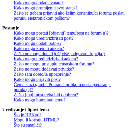
Kako mogu dodati avatara?
Kako mogu promijeniti svoj status?
Zašto se trebam prijaviti ako želim korisniku/ci foruma poslati
poruku elektroničkom poštom?
Postanje
Kako mogu postati [objaviti] temu/post na forum(u)?
Kako mogu urediti/izbrisati post?
Kako mogu dodati potpis?
Kako mogu kreirati anketu?
Zašto ne mogu dodati još [više] odgovora [opcija]?
Kako mogu urediti/izbrisati anketu?
Zašto ne mogu pristupiti tematskom forumu?
Zašto ne mogu dodavati privitke?
Zašto sam dobio/la upozorenje?
Kako mogu prijaviti post?
Čemu služi gumb “Pohrani” prilikom postanja/pisanja
poruke(a)?
Zašto [moj] post treba biti odobren?
Kako mogu bumpirati temu?
Uređivanje i tipovi tema
Što je BBKod?
Mogu li koristiti HTML?
Što su smajlići?