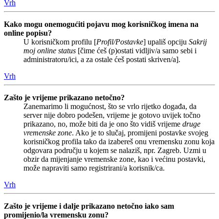
Vrh
Kako mogu onemogućiti pojavu mog korisničkog imena na
online popisu?
U korisničkom profilu [
Profil/Postavke
] upališ opciju
Sakrij
moj online status
[čime ćeš (p)ostati vidljiv/a samo sebi i
administratoru/ici, a za ostale ćeš postati skriven/a].
Vrh
Zašto je vrijeme prikazano netočno?
Zanemarimo li mogućnost, što se vrlo rijetko događa, da
server nije dobro podešen, vrijeme je gotovo uvijek točno
prikazano, no, može biti da je ono što vidiš vrijeme
druge
vremenske zone
. Ako je to slučaj, promijeni postavke svojeg
korisničkog profila tako da izabereš onu vremensku zonu koja
odgovara području u kojem se nalaziš, npr. Zagreb. Uzmi u
obzir da mijenjanje vremenske zone, kao i većinu postavki,
može napraviti samo registrirani/a korisnik/ca.
Vrh
Zašto je vrijeme i dalje prikazano netočno iako sam
promijenio/la vremensku zonu?