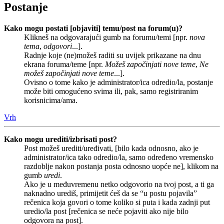
Postanje
Kako mogu postati [objaviti] temu/post na forum(u)?
Klikneš na odgovarajući gumb na forumu/temi [npr.
nova
tema
,
odgovori
...].
Radnje koje (ne)možeš raditi su uvijek prikazane na dnu
ekrana foruma/teme [npr.
Možeš započinjati nove teme
,
Ne
možeš započinjati nove teme
...].
Ovisno o tome kako je administrator/ica odredio/la, postanje
može biti omogućeno svima ili, pak, samo registriranim
korisnicima/ama.
Vrh
Kako mogu urediti/izbrisati post?
Post možeš urediti/uređivati, [bilo kada odnosno, ako je
administrator/ica tako odredio/la, samo određeno vremensko
razdoblje nakon postanja posta odnosno uopće ne], klikom na
gumb
uredi
.
Ako je u međuvremenu netko odgovorio na tvoj post, a ti ga
naknadno urediš, primijetit ćeš da se “u postu pojavila”
rečenica koja govori o tome koliko si puta i kada zadnji put
uredio/la post [rečenica se neće pojaviti ako nije bilo
odgovora na post].