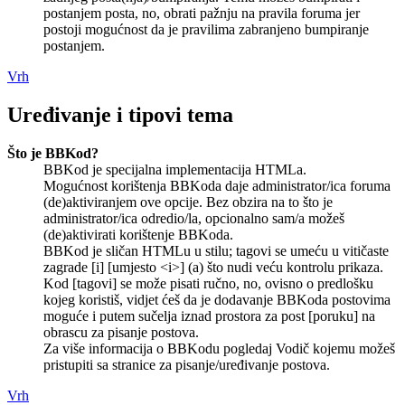
postanjem posta, no, obrati pažnju na pravila foruma jer
postoji mogućnost da je pravilima zabranjeno bumpiranje
postanjem.
Vrh
Uređivanje i tipovi tema
Što je BBKod?
BBKod je specijalna implementacija HTMLa.
Mogućnost korištenja BBKoda daje administrator/ica foruma
(de)aktiviranjem ove opcije. Bez obzira na to što je
administrator/ica odredio/la, opcionalno sam/a možeš
(de)aktivirati korištenje BBKoda.
BBKod je sličan HTMLu u stilu; tagovi se umeću u vitičaste
zagrade [i] [umjesto <i>] (a) što nudi veću kontrolu prikaza.
Kod [tagovi] se može pisati ručno, no, ovisno o predlošku
kojeg koristiš, vidjet ćeš da je dodavanje BBKoda postovima
moguće i putem sučelja iznad prostora za post [poruku] na
obrascu za pisanje postova.
Za više informacija o BBKodu pogledaj Vodič kojemu možeš
pristupiti sa stranice za pisanje/uređivanje postova.
Vrh