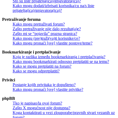
Što su liste prijatelja(ica)/gnjavatora(ica)?
Kako mogu dodati/izbrisati korisnika/cu na/s liste
prijatelja(ica)/gnjavatora(ica)?
Pretraživanje foruma
Kako mogu pretraživati forum?
Zašto pretraživanje nije dalo rezultat(a)e?
Zašto mi se “pojavila” prazna stranica?
Kako mogu (pre)traži(va)ti korisnike/ce?
Kako mogu pronaći [sve] vlastite postove/teme?
Bookmarkiranje i pretplaćivanje
Koja je razlika između bookmarkiranja i pretplaćivanja?
Kako mogu bookmarkirati odnosno pretplatiti se na temu?
Kako se mogu pretplatiti na forum?
Kako se mogu odpretplatiti?
Privitci
Postanje kojih privitaka je dopušteno?
Kako mogu pronaći [sve] vlastite privitke?
phpBB
Tko je napisao/la ovaj forum?
Zašto X mogućnost nije dostupna?
Koga kontaktirati u vezi zlouporabe/pravnih stvari vezanih uz
forum?