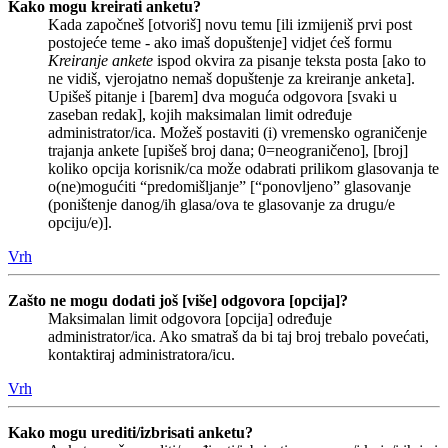
Kako mogu kreirati anketu?
Kada započneš [otvoriš] novu temu [ili izmijeniš prvi post
postojeće teme - ako imaš dopuštenje] vidjet ćeš formu
Kreiranje ankete
ispod okvira za pisanje teksta posta [ako to
ne vidiš, vjerojatno nemaš dopuštenje za kreiranje anketa].
Upišeš pitanje i [barem] dva moguća odgovora [svaki u
zaseban redak], kojih maksimalan limit određuje
administrator/ica. Možeš postaviti (i) vremensko ograničenje
trajanja ankete [upišeš broj dana; 0=neograničeno], [broj]
koliko opcija korisnik/ca može odabrati prilikom glasovanja te
o(ne)mogućiti “predomišljanje” [“ponovljeno” glasovanje
(poništenje danog/ih glasa/ova te glasovanje za drugu/e
opciju/e)].
Vrh
Zašto ne mogu dodati još [više] odgovora [opcija]?
Maksimalan limit odgovora [opcija] određuje
administrator/ica. Ako smatraš da bi taj broj trebalo povećati,
kontaktiraj administratora/icu.
Vrh
Kako mogu urediti/izbrisati anketu?