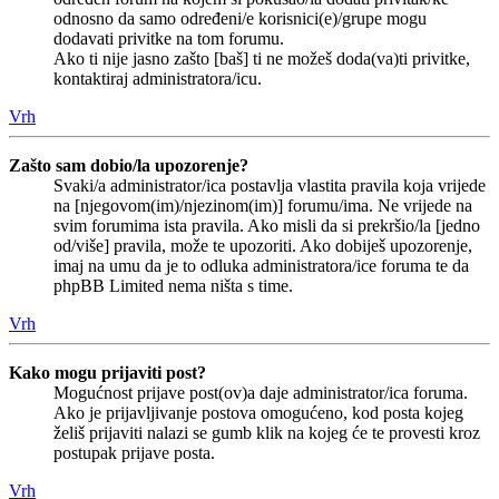
odnosno da samo određeni/e korisnici(e)/grupe mogu
dodavati privitke na tom forumu.
Ako ti nije jasno zašto [baš] ti ne možeš doda(va)ti privitke,
kontaktiraj administratora/icu.
Vrh
Zašto sam dobio/la upozorenje?
Svaki/a administrator/ica postavlja vlastita pravila koja vrijede
na [njegovom(im)/njezinom(im)] forumu/ima. Ne vrijede na
svim forumima ista pravila. Ako misli da si prekršio/la [jedno
od/više] pravila, može te upozoriti. Ako dobiješ upozorenje,
imaj na umu da je to odluka administratora/ice foruma te da
phpBB Limited nema ništa s time.
Vrh
Kako mogu prijaviti post?
Mogućnost prijave post(ov)a daje administrator/ica foruma.
Ako je prijavljivanje postova omogućeno, kod posta kojeg
želiš prijaviti nalazi se gumb klik na kojeg će te provesti kroz
postupak prijave posta.
Vrh