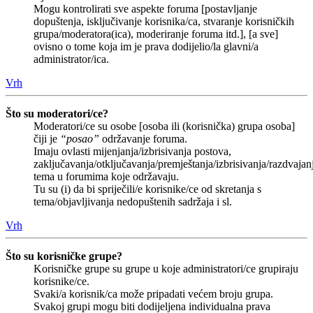
Mogu kontrolirati sve aspekte foruma [postavljanje
dopuštenja, isključivanje korisnika/ca, stvaranje korisničkih
grupa/moderatora(ica), moderiranje foruma itd.], [a sve]
ovisno o tome koja im je prava dodijelio/la glavni/a
administrator/ica.
Vrh
Što su moderatori/ce?
Moderatori/ce su osobe [osoba ili (korisnička) grupa osoba]
čiji je
“posao”
održavanje foruma.
Imaju ovlasti mijenjanja/izbrisivanja postova,
zaključavanja/otključavanja/premještanja/izbrisivanja/razdvajan
tema u forumima koje održavaju.
Tu su (i) da bi spriječili/e korisnike/ce od skretanja s
tema/objavljivanja nedopuštenih sadržaja i sl.
Vrh
Što su korisničke grupe?
Korisničke grupe su grupe u koje administratori/ce grupiraju
korisnike/ce.
Svaki/a korisnik/ca može pripadati većem broju grupa.
Svakoj grupi mogu biti dodijeljena individualna prava