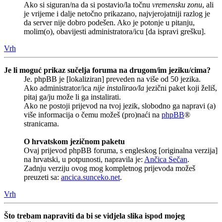
Ako si siguran/na da si postavio/la točnu
vremensku zonu
, ali
je vrijeme i dalje netočno prikazano, najvjerojatniji razlog je
da server nije dobro podešen. Ako je potonje u pitanju,
molim(o), obavijesti administratora/icu [da ispravi grešku].
Vrh
Je li moguć prikaz sučelja foruma na drugom/im jeziku/cima?
Je. phpBB je [lokaliziran] preveden na više od 50 jezika.
Ako administrator/ica
nije instalirao/la
jezični paket koji želiš,
pitaj ga/ju može li ga instalirati.
Ako ne postoji prijevod na tvoj jezik, slobodno ga napravi (a)
više informacija o čemu možeš (pro)naći na
phpBB
®
stranicama.
O hrvatskom jezičnom paketu
Ovaj prijevod phpBB foruma, s engleskog [originalna verzija]
na hrvatski, u potpunosti, napravila je:
Ančica Sečan
.
Zadnju verziju ovog mog kompletnog prijevoda možeš
preuzeti sa:
ancica.sunceko.net
.
Vrh
Što trebam napraviti da bi se vidjela slika ispod mojeg