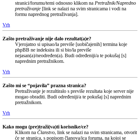
stranici/forumu/temi odnosno klikom na
Pretražnik/Napredno
pretraživanje
[link se nalazi na svim stranicama i vodi na
formu naprednog pretraživanja].
Vrh
Zašto pretraživanje nije dalo rezultat(a)e?
Vjerojatno si upisao/la previše [uobičajenih] termina koje
phpBB ne indeksira ili si bio/la previše
nejasan(a)/neodređen(a). Budi određeniji/a te pokušaj [s]
naprednim pretražnikom.
Vrh
Zašto mi se “pojavila” prazna stranica?
Pretraživanje je rezultiralo s previše rezultata koje server nije
mogao obraditi. Budi određeniji/a te pokušaj [s] naprednim
pretražnikom.
Vrh
Kako mogu (pre)traži(va)ti korisnike/ce?
Klikom na
Članstvo
, link se nalazi na svim stranicama, otvorit
će se stranica, s popisom članova/ica foruma, na kojoj se