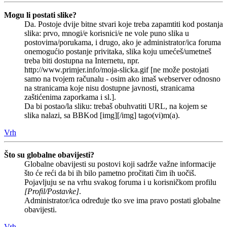
Mogu li postati slike?
Da. Postoje dvije bitne stvari koje treba zapamtiti kod postanja
slika: prvo, mnogi/e korisnici/e ne vole puno slika u
postovima/porukama, i drugo, ako je administrator/ica foruma
onemogućio postanje privitaka, slika koju umećeš/umetneš
treba biti dostupna na Internetu, npr.
http://www.primjer.info/moja-slicka.gif [ne može postojati
samo na tvojem računalu - osim ako imaš webserver odnosno
na stranicama koje nisu dostupne javnosti, stranicama
zaštićenima zaporkama i sl.].
Da bi postao/la sliku: trebaš obuhvatiti URL, na kojem se
slika nalazi, sa BBKod [img][/img] tago(vi)m(a).
Vrh
Što su globalne obavijesti?
Globalne obavijesti su postovi koji sadrže važne informacije
što će reći da bi ih bilo pametno pročitati čim ih uočiš.
Pojavljuju se na vrhu svakog foruma i u korisničkom profilu
[Profil/Postavke]
.
Administrator/ica određuje tko sve ima pravo postati globalne
obavijesti.
Vrh