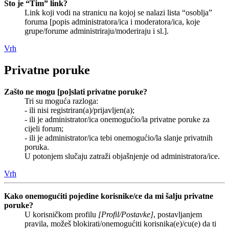
Što je “Tim” link?
Link koji vodi na stranicu na kojoj se nalazi lista “osoblja”
foruma [popis administratora/ica i moderatora/ica, koje
grupe/forume administriraju/moderiraju i sl.].
Vrh
Privatne poruke
Zašto ne mogu [po]slati privatne poruke?
Tri su moguća razloga:
- ili nisi registriran(a)/prijavljen(a);
- ili je administrator/ica onemogućio/la privatne poruke za
cijeli forum;
- ili je administrator/ica tebi onemogućio/la slanje privatnih
poruka.
U potonjem slučaju zatraži objašnjenje od administratora/ice.
Vrh
Kako onemogućiti pojedine korisnike/ce da mi šalju privatne
poruke?
U korisničkom profilu
[Profil/Postavke]
, postavljanjem
pravila, možeš blokirati/onemogućiti korisnika(e)/cu(e) da ti