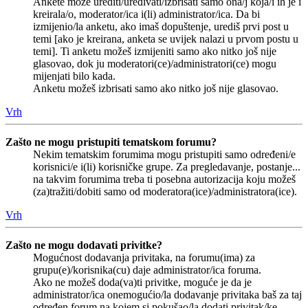
Ankete može urediti/uređivati/izbrisati samo ona/j koja/i ih je i
kreirala/o, moderator/ica i(li) administrator/ica. Da bi
izmijenio/la anketu, ako imaš dopuštenje, urediš prvi post u
temi [ako je kreirana, anketa se uvijek nalazi u prvom postu u
temi]. Ti anketu možeš izmijeniti samo ako nitko još nije
glasovao, dok ju moderatori(ce)/administratori(ce) mogu
mijenjati bilo kada.
Anketu možeš izbrisati samo ako nitko još nije glasovao.
Vrh
Zašto ne mogu pristupiti tematskom forumu?
Nekim tematskim forumima mogu pristupiti samo određeni/e
korisnici/e i(li) korisničke grupe. Za pregledavanje, postanje...
na takvim forumima treba ti posebna autorizacija koju možeš
(za)tražiti/dobiti samo od moderatora(ice)/administratora(ice).
Vrh
Zašto ne mogu dodavati privitke?
Mogućnost dodavanja privitaka, na forumu(ima) za
grupu(e)/korisnika(cu) daje administrator/ica foruma.
Ako ne možeš doda(va)ti privitke, moguće je da je
administrator/ica onemogućio/la dodavanje privitaka baš za taj
određen forum na kojem si pokušao/la dodati privitak/ke