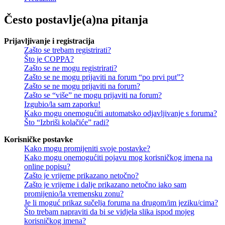
Često postavlje(a)na pitanja
Prijavljivanje i registracija
Zašto se trebam registrirati?
Što je COPPA?
Zašto se ne mogu registrirati?
Zašto se ne mogu prijaviti na forum “po prvi put”?
Zašto se ne mogu prijaviti na forum?
Zašto se “više” ne mogu prijaviti na forum?
Izgubio/la sam zaporku!
Kako mogu onemogućiti automatsko odjavljivanje s foruma?
Što “Izbriši kolačiće” radi?
Korisničke postavke
Kako mogu promijeniti svoje postavke?
Kako mogu onemogućiti pojavu mog korisničkog imena na
online popisu?
Zašto je vrijeme prikazano netočno?
Zašto je vrijeme i dalje prikazano netočno iako sam
promijenio/la vremensku zonu?
Je li moguć prikaz sučelja foruma na drugom/im jeziku/cima?
Što trebam napraviti da bi se vidjela slika ispod mojeg
korisničkog imena?