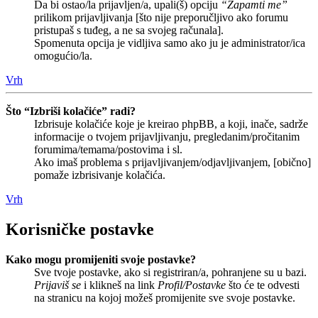
Da bi ostao/la prijavljen/a, upali(š) opciju
“Zapamti me”
prilikom prijavljivanja [što nije preporučljivo ako forumu
pristupaš s tuđeg, a ne sa svojeg računala].
Spomenuta opcija je vidljiva samo ako ju je administrator/ica
omogućio/la.
Vrh
Što “Izbriši kolačiće” radi?
Izbrisuje kolačiće koje je kreirao phpBB, a koji, inače, sadrže
informacije o tvojem prijavljivanju, pregledanim/pročitanim
forumima/temama/postovima i sl.
Ako imaš problema s prijavljivanjem/odjavljivanjem, [obično]
pomaže izbrisivanje kolačića.
Vrh
Korisničke postavke
Kako mogu promijeniti svoje postavke?
Sve tvoje postavke, ako si registriran/a, pohranjene su u bazi.
Prijaviš se
i klikneš na link
Profil/Postavke
što će te odvesti
na stranicu na kojoj možeš promijenite sve svoje postavke.