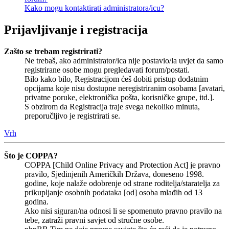
Kako mogu kontaktirati administratora/icu?
Prijavljivanje i registracija
Zašto se trebam registrirati?
Ne trebaš, ako administrator/ica nije postavio/la uvjet da samo
registrirane osobe mogu pregledavati forum/postati.
Bilo kako bilo, Registracijom ćeš dobiti pristup dodatnim
opcijama koje nisu dostupne neregistriranim osobama [avatari,
privatne poruke, elektronička pošta, korisničke grupe, itd.].
S obzirom da Registracija traje svega nekoliko minuta,
preporučljivo je registrirati se.
Vrh
Što je COPPA?
COPPA [Child Online Privacy and Protection Act] je pravno
pravilo, Sjedinjenih Američkih Država, doneseno 1998.
godine, koje nalaže odobrenje od strane roditelja/staratelja za
prikupljanje osobnih podataka [od] osoba mlađih od 13
godina.
Ako nisi siguran/na odnosi li se spomenuto pravno pravilo na
tebe, zatraži pravni savjet od stručne osobe.