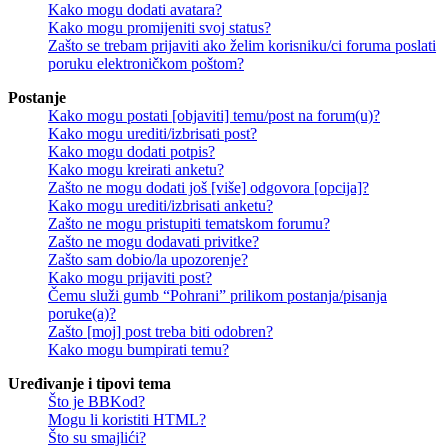
Kako mogu dodati avatara?
Kako mogu promijeniti svoj status?
Zašto se trebam prijaviti ako želim korisniku/ci foruma poslati
poruku elektroničkom poštom?
Postanje
Kako mogu postati [objaviti] temu/post na forum(u)?
Kako mogu urediti/izbrisati post?
Kako mogu dodati potpis?
Kako mogu kreirati anketu?
Zašto ne mogu dodati još [više] odgovora [opcija]?
Kako mogu urediti/izbrisati anketu?
Zašto ne mogu pristupiti tematskom forumu?
Zašto ne mogu dodavati privitke?
Zašto sam dobio/la upozorenje?
Kako mogu prijaviti post?
Čemu služi gumb “Pohrani” prilikom postanja/pisanja
poruke(a)?
Zašto [moj] post treba biti odobren?
Kako mogu bumpirati temu?
Uređivanje i tipovi tema
Što je BBKod?
Mogu li koristiti HTML?
Što su smajlići?