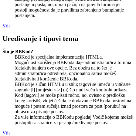
postanjem posta, no, obrati pažnju na pravila foruma jer
postoji mogućnost da je pravilima zabranjeno bumpiranje
postanjem.
Vrh
Uređivanje i tipovi tema
Što je BBKod?
BBKod je specijalna implementacija HTMLa.
Mogućnost korištenja BBKoda daje administrator/ica foruma
(de)aktiviranjem ove opcije. Bez obzira na to što je
administrator/ica odredio/la, opcionalno sam/a možeš
(de)aktivirati korištenje BBKoda.
BBKod je sličan HTMLu u stilu; tagovi se umeću u vitičaste
zagrade [i] [umjesto <i>] (a) što nudi veću kontrolu prikaza.
Kod [tagovi] se može pisati ručno, no, ovisno o predlošku
kojeg koristiš, vidjet ćeš da je dodavanje BBKoda postovima
moguće i putem sučelja iznad prostora za post [poruku] na
obrascu za pisanje postova.
Za više informacija o BBKodu pogledaj Vodič kojemu možeš
pristupiti sa stranice za pisanje/uređivanje postova.
Vrh