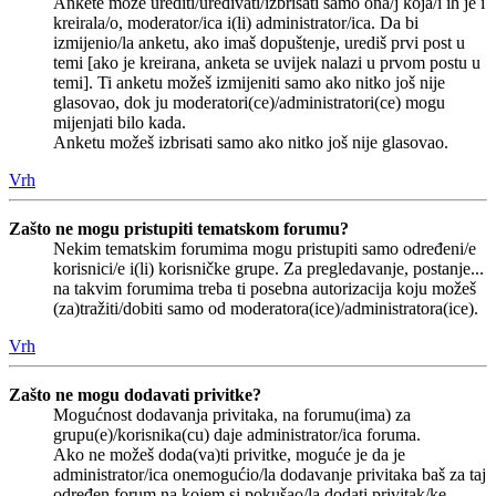
Ankete može urediti/uređivati/izbrisati samo ona/j koja/i ih je i
kreirala/o, moderator/ica i(li) administrator/ica. Da bi
izmijenio/la anketu, ako imaš dopuštenje, urediš prvi post u
temi [ako je kreirana, anketa se uvijek nalazi u prvom postu u
temi]. Ti anketu možeš izmijeniti samo ako nitko još nije
glasovao, dok ju moderatori(ce)/administratori(ce) mogu
mijenjati bilo kada.
Anketu možeš izbrisati samo ako nitko još nije glasovao.
Vrh
Zašto ne mogu pristupiti tematskom forumu?
Nekim tematskim forumima mogu pristupiti samo određeni/e
korisnici/e i(li) korisničke grupe. Za pregledavanje, postanje...
na takvim forumima treba ti posebna autorizacija koju možeš
(za)tražiti/dobiti samo od moderatora(ice)/administratora(ice).
Vrh
Zašto ne mogu dodavati privitke?
Mogućnost dodavanja privitaka, na forumu(ima) za
grupu(e)/korisnika(cu) daje administrator/ica foruma.
Ako ne možeš doda(va)ti privitke, moguće je da je
administrator/ica onemogućio/la dodavanje privitaka baš za taj
određen forum na kojem si pokušao/la dodati privitak/ke