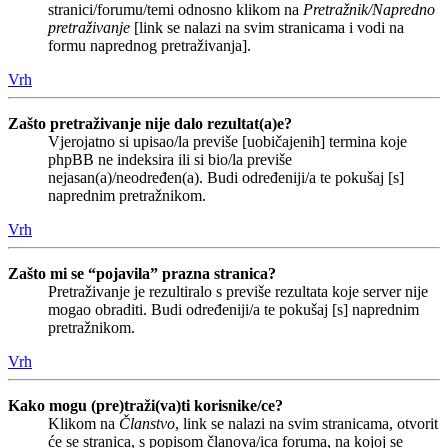
stranici/forumu/temi odnosno klikom na
Pretražnik/Napredno
pretraživanje
[link se nalazi na svim stranicama i vodi na
formu naprednog pretraživanja].
Vrh
Zašto pretraživanje nije dalo rezultat(a)e?
Vjerojatno si upisao/la previše [uobičajenih] termina koje
phpBB ne indeksira ili si bio/la previše
nejasan(a)/neodređen(a). Budi određeniji/a te pokušaj [s]
naprednim pretražnikom.
Vrh
Zašto mi se “pojavila” prazna stranica?
Pretraživanje je rezultiralo s previše rezultata koje server nije
mogao obraditi. Budi određeniji/a te pokušaj [s] naprednim
pretražnikom.
Vrh
Kako mogu (pre)traži(va)ti korisnike/ce?
Klikom na
Članstvo
, link se nalazi na svim stranicama, otvorit
će se stranica, s popisom članova/ica foruma, na kojoj se