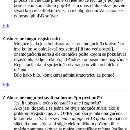
phpBB Tim ne daje pravne savjete što će reći da je potpuno
besmisleno kontaktirati phpBB Tim u vezi bilo kakve pravne
stvari koja nije direktno vezana uz phpbb.com Web stranice
odnosno phpBB softver.
Vrh
Zašto se ne mogu registrirati?
Moguće je da je administrator/ica: onemogućio/la korisničko
ime kojim se pokušavaš registrirati [ili isto već postoji],
onemogućio/la adresu elektroničke pošte kojom se pokušavaš
registrirati, isključio/la tvoju IP adresu odnosno onemogućio/la
Registraciju da bi spriječio/la otvaranje novih korisničkih
računa.
Bilo kako bilo, kontaktiraj administratora/icu za pomoć.
Vrh
Zašto se ne mogu prijaviti na forum “po prvi put”?
Jesi li upisao/la točno
korisničko ime
i
zaporku
?
Ako jesi, dogodila se jedna od dvije moguće stvari: ako si
prilikom Registracije, a COPPA podrška je bila omogućena,
kliknuo/la na
Slažem se i imam manje od 13 godina
trebat ćeš
slijediti upute koje su ti stigle elektroničkom poštom; ili je
možda potrebna aktivacija tvojeg korisničkog računa [za što si