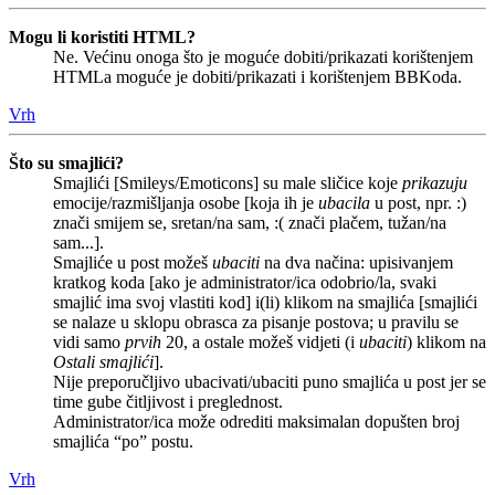
Mogu li koristiti HTML?
Ne. Većinu onoga što je moguće dobiti/prikazati korištenjem
HTMLa moguće je dobiti/prikazati i korištenjem BBKoda.
Vrh
Što su smajlići?
Smajlići [Smileys/Emoticons] su male sličice koje
prikazuju
emocije/razmišljanja osobe [koja ih je
ubacila
u post, npr. :)
znači smijem se, sretan/na sam, :( znači plačem, tužan/na
sam...].
Smajliće u post možeš
ubaciti
na dva načina: upisivanjem
kratkog koda [ako je administrator/ica odobrio/la, svaki
smajlić ima svoj vlastiti kod] i(li) klikom na smajlića [smajlići
se nalaze u sklopu obrasca za pisanje postova; u pravilu se
vidi samo
prvih
20, a ostale možeš vidjeti (i
ubaciti
) klikom na
Ostali smajlići
].
Nije preporučljivo ubacivati/ubaciti puno smajlića u post jer se
time gube čitljivost i preglednost.
Administrator/ica može odrediti maksimalan dopušten broj
smajlića “po” postu.
Vrh