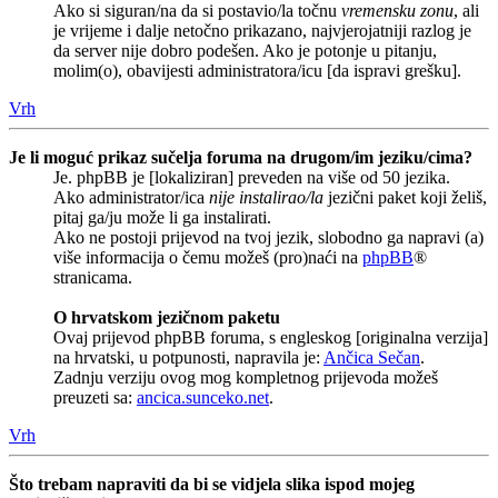
Ako si siguran/na da si postavio/la točnu
vremensku zonu
, ali
je vrijeme i dalje netočno prikazano, najvjerojatniji razlog je
da server nije dobro podešen. Ako je potonje u pitanju,
molim(o), obavijesti administratora/icu [da ispravi grešku].
Vrh
Je li moguć prikaz sučelja foruma na drugom/im jeziku/cima?
Je. phpBB je [lokaliziran] preveden na više od 50 jezika.
Ako administrator/ica
nije instalirao/la
jezični paket koji želiš,
pitaj ga/ju može li ga instalirati.
Ako ne postoji prijevod na tvoj jezik, slobodno ga napravi (a)
više informacija o čemu možeš (pro)naći na
phpBB
®
stranicama.
O hrvatskom jezičnom paketu
Ovaj prijevod phpBB foruma, s engleskog [originalna verzija]
na hrvatski, u potpunosti, napravila je:
Ančica Sečan
.
Zadnju verziju ovog mog kompletnog prijevoda možeš
preuzeti sa:
ancica.sunceko.net
.
Vrh
Što trebam napraviti da bi se vidjela slika ispod mojeg