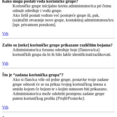
Kako mogu postati vođa korisničke grupe?
Korisničke grupe inicijalno kreira administrator/ica pri čemu
odmah određuje i vođu grupe.
Ako želiš postati vođom već postojeće grupe ili, pak,
(za)tražiti otvaranje nove grupe, kontaktiraj administratora/icu
[npr. privatnom porukom].
Vrh
Zašto su [neke] korisničke grupe prikazane različitim bojama?
Administrator/ica foruma određuje boje [članova/ica]
korisničkih grupa da bi ih bilo lakše identificirati/razlikovati.
Vrh
Što je “zadana korisnička grupa”?
Ako si član/ica više od jedne grupe, postavke tvoje zadane
grupe odnosit će se na prikaz tvojeg korisničkog imena u
smislu kojom će bojom te s kojim statusom biti prikazano.
Administrator/ica može odobriti promjenu zadane grupe
putem korisničkog profila
[Profil/Postavke]
.
Vrh