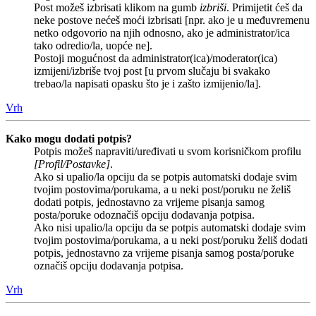
Post možeš izbrisati klikom na gumb
izbriši
. Primijetit ćeš da
neke postove nećeš moći izbrisati [npr. ako je u međuvremenu
netko odgovorio na njih odnosno, ako je administrator/ica
tako odredio/la, uopće ne].
Postoji mogućnost da administrator(ica)/moderator(ica)
izmijeni/izbriše tvoj post [u prvom slučaju bi svakako
trebao/la napisati opasku što je i zašto izmijenio/la].
Vrh
Kako mogu dodati potpis?
Potpis možeš napraviti/uređivati u svom korisničkom profilu
[Profil/Postavke]
.
Ako si upalio/la opciju da se potpis automatski dodaje svim
tvojim postovima/porukama, a u neki post/poruku ne želiš
dodati potpis, jednostavno za vrijeme pisanja samog
posta/poruke odoznačiš opciju dodavanja potpisa.
Ako nisi upalio/la opciju da se potpis automatski dodaje svim
tvojim postovima/porukama, a u neki post/poruku želiš dodati
potpis, jednostavno za vrijeme pisanja samog posta/poruke
označiš opciju dodavanja potpisa.
Vrh