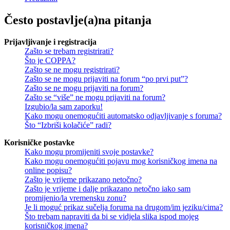
Često postavlje(a)na pitanja
Prijavljivanje i registracija
Zašto se trebam registrirati?
Što je COPPA?
Zašto se ne mogu registrirati?
Zašto se ne mogu prijaviti na forum “po prvi put”?
Zašto se ne mogu prijaviti na forum?
Zašto se “više” ne mogu prijaviti na forum?
Izgubio/la sam zaporku!
Kako mogu onemogućiti automatsko odjavljivanje s foruma?
Što “Izbriši kolačiće” radi?
Korisničke postavke
Kako mogu promijeniti svoje postavke?
Kako mogu onemogućiti pojavu mog korisničkog imena na
online popisu?
Zašto je vrijeme prikazano netočno?
Zašto je vrijeme i dalje prikazano netočno iako sam
promijenio/la vremensku zonu?
Je li moguć prikaz sučelja foruma na drugom/im jeziku/cima?
Što trebam napraviti da bi se vidjela slika ispod mojeg
korisničkog imena?