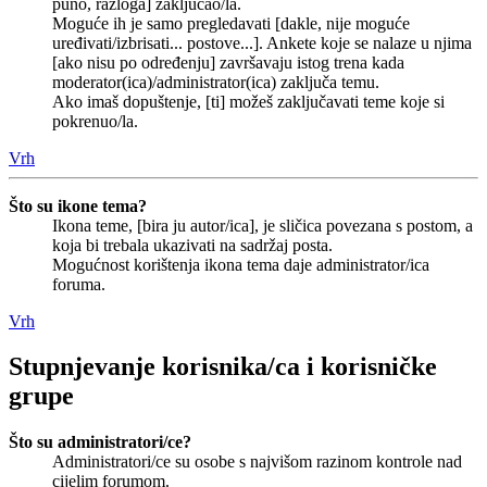
puno, razloga] zaključao/la.
Moguće ih je samo pregledavati [dakle, nije moguće
uređivati/izbrisati... postove...]. Ankete koje se nalaze u njima
[ako nisu po određenju] završavaju istog trena kada
moderator(ica)/administrator(ica) zaključa temu.
Ako imaš dopuštenje, [ti] možeš zaključavati teme koje si
pokrenuo/la.
Vrh
Što su ikone tema?
Ikona teme, [bira ju autor/ica], je sličica povezana s postom, a
koja bi trebala ukazivati na sadržaj posta.
Mogućnost korištenja ikona tema daje administrator/ica
foruma.
Vrh
Stupnjevanje korisnika/ca i korisničke
grupe
Što su administratori/ce?
Administratori/ce su osobe s najvišom razinom kontrole nad
cijelim forumom.