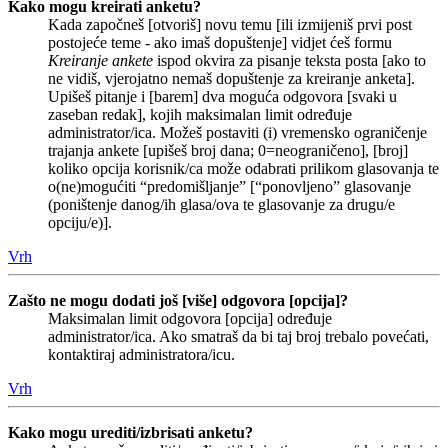
Kako mogu kreirati anketu?
Kada započneš [otvoriš] novu temu [ili izmijeniš prvi post
postojeće teme - ako imaš dopuštenje] vidjet ćeš formu
Kreiranje ankete
ispod okvira za pisanje teksta posta [ako to
ne vidiš, vjerojatno nemaš dopuštenje za kreiranje anketa].
Upišeš pitanje i [barem] dva moguća odgovora [svaki u
zaseban redak], kojih maksimalan limit određuje
administrator/ica. Možeš postaviti (i) vremensko ograničenje
trajanja ankete [upišeš broj dana; 0=neograničeno], [broj]
koliko opcija korisnik/ca može odabrati prilikom glasovanja te
o(ne)mogućiti “predomišljanje” [“ponovljeno” glasovanje
(poništenje danog/ih glasa/ova te glasovanje za drugu/e
opciju/e)].
Vrh
Zašto ne mogu dodati još [više] odgovora [opcija]?
Maksimalan limit odgovora [opcija] određuje
administrator/ica. Ako smatraš da bi taj broj trebalo povećati,
kontaktiraj administratora/icu.
Vrh
Kako mogu urediti/izbrisati anketu?