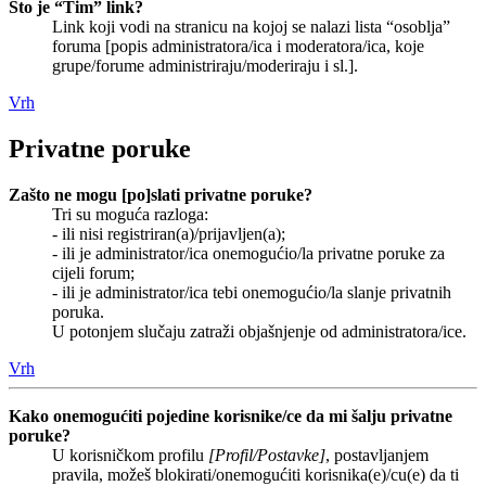
Što je “Tim” link?
Link koji vodi na stranicu na kojoj se nalazi lista “osoblja”
foruma [popis administratora/ica i moderatora/ica, koje
grupe/forume administriraju/moderiraju i sl.].
Vrh
Privatne poruke
Zašto ne mogu [po]slati privatne poruke?
Tri su moguća razloga:
- ili nisi registriran(a)/prijavljen(a);
- ili je administrator/ica onemogućio/la privatne poruke za
cijeli forum;
- ili je administrator/ica tebi onemogućio/la slanje privatnih
poruka.
U potonjem slučaju zatraži objašnjenje od administratora/ice.
Vrh
Kako onemogućiti pojedine korisnike/ce da mi šalju privatne
poruke?
U korisničkom profilu
[Profil/Postavke]
, postavljanjem
pravila, možeš blokirati/onemogućiti korisnika(e)/cu(e) da ti