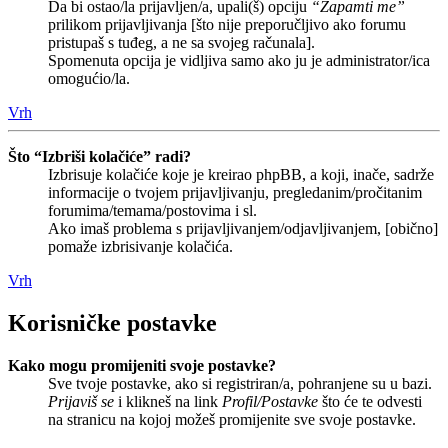
Da bi ostao/la prijavljen/a, upali(š) opciju
“Zapamti me”
prilikom prijavljivanja [što nije preporučljivo ako forumu
pristupaš s tuđeg, a ne sa svojeg računala].
Spomenuta opcija je vidljiva samo ako ju je administrator/ica
omogućio/la.
Vrh
Što “Izbriši kolačiće” radi?
Izbrisuje kolačiće koje je kreirao phpBB, a koji, inače, sadrže
informacije o tvojem prijavljivanju, pregledanim/pročitanim
forumima/temama/postovima i sl.
Ako imaš problema s prijavljivanjem/odjavljivanjem, [obično]
pomaže izbrisivanje kolačića.
Vrh
Korisničke postavke
Kako mogu promijeniti svoje postavke?
Sve tvoje postavke, ako si registriran/a, pohranjene su u bazi.
Prijaviš se
i klikneš na link
Profil/Postavke
što će te odvesti
na stranicu na kojoj možeš promijenite sve svoje postavke.