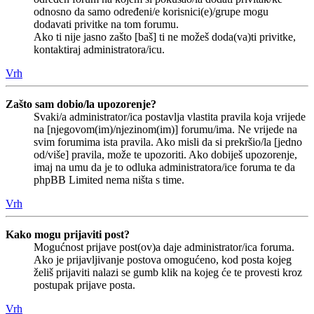
odnosno da samo određeni/e korisnici(e)/grupe mogu
dodavati privitke na tom forumu.
Ako ti nije jasno zašto [baš] ti ne možeš doda(va)ti privitke,
kontaktiraj administratora/icu.
Vrh
Zašto sam dobio/la upozorenje?
Svaki/a administrator/ica postavlja vlastita pravila koja vrijede
na [njegovom(im)/njezinom(im)] forumu/ima. Ne vrijede na
svim forumima ista pravila. Ako misli da si prekršio/la [jedno
od/više] pravila, može te upozoriti. Ako dobiješ upozorenje,
imaj na umu da je to odluka administratora/ice foruma te da
phpBB Limited nema ništa s time.
Vrh
Kako mogu prijaviti post?
Mogućnost prijave post(ov)a daje administrator/ica foruma.
Ako je prijavljivanje postova omogućeno, kod posta kojeg
želiš prijaviti nalazi se gumb klik na kojeg će te provesti kroz
postupak prijave posta.
Vrh