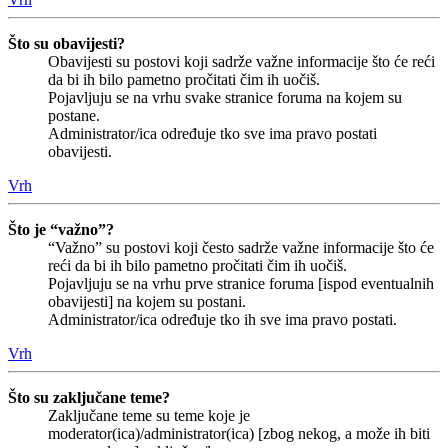
Što su obavijesti?
Obavijesti su postovi koji sadrže važne informacije što će reći
da bi ih bilo pametno pročitati čim ih uočiš.
Pojavljuju se na vrhu svake stranice foruma na kojem su
postane.
Administrator/ica određuje tko sve ima pravo postati
obavijesti.
Vrh
Što je “važno”?
“Važno” su postovi koji često sadrže važne informacije što će
reći da bi ih bilo pametno pročitati čim ih uočiš.
Pojavljuju se na vrhu prve stranice foruma [ispod eventualnih
obavijesti] na kojem su postani.
Administrator/ica određuje tko ih sve ima pravo postati.
Vrh
Što su zaključane teme?
Zaključane teme su teme koje je
moderator(ica)/administrator(ica) [zbog nekog, a može ih biti