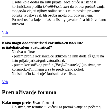
Osobe koje dodaš na listu prijatelja/ica bit će izlistane u
korisničkom profilu
[Profil/Postavke]
da bi bez pretraživanja
mogao/la vidjeti njihov online status te im poslati privatne
poruke. Postovi i sl. tih osoba mogu biti posvijetljeni.
Postovi osoba koje dodaš na listu gnjavatora/ica bit će zadano
skriveni.
Vrh
Kako mogu dodati/izbrisati korisnika/cu na/s liste
prijatelja(ica)/gnjavatora(ica)?
Na dva načina:
- putem profila korisnika/ce [klikom na link dodaješ ga/ju na
listu prijatelja(ica)/gnjavatora(ica)];
- putem korisničkog profila
[Profil/Postavke]
[upisivanjem
korisničkog/ih imena u za to predviđeno polje].
Na isti način izbrisuješ korisnike/ce s lista.
Vrh
Pretraživanje foruma
Kako mogu pretraživati forum?
Upisivanjem termina u kućicu za pretraživanje na početnoj