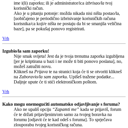
ime i(li) zaporku; ili je administrator/ica
izbrisao/la
tvoj
korisnički račun.
Ako je u pitanju potonje: možda nikada nisi ništa postao/la,
[uobičajeno je periodično izbrisivanje korisničkih računa
korisnika/ca koji/e ništa ne postaju da bi se smanjila veličina
baze], pa se pokušaj ponovo registrirati.
Vrh
Izgubio/la sam zaporku!
Nije smak svijeta! Jest da je tvoja trenutna zaporka izgubljena
[jer je kriptirana u bazi i ne može ti biti ponovo poslana], no,
možeš zatražiti novu.
Klikneš na
Prijava
te na stranici koja će ti se otvoriti klikneš
na
Zaboravio/la sam zaporku
. Upišeš tražene podatke...
Daljnje upute će ti stići elektroničkom poštom.
Vrh
Kako mogu onemogućiti automatsko odjavljivanje s foruma?
Ako ne upališ opciju
“Zapamti me”
kada se prijaviš, forum
će te držati prijavljenim/om samo za tvojeg boravka na
forumu [odjavit će te kad odeš s foruma]. To sprječava
zlouporabu tvojeg korisničkog računa.