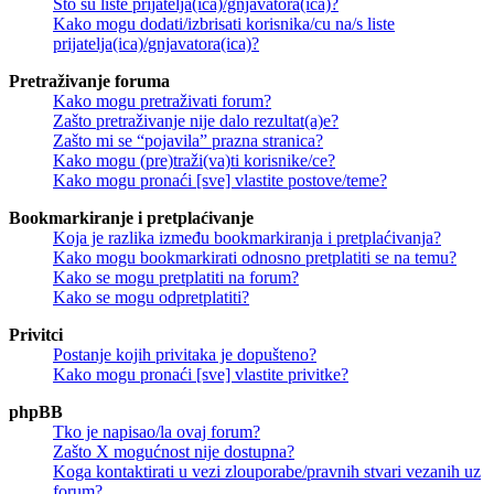
Što su liste prijatelja(ica)/gnjavatora(ica)?
Kako mogu dodati/izbrisati korisnika/cu na/s liste
prijatelja(ica)/gnjavatora(ica)?
Pretraživanje foruma
Kako mogu pretraživati forum?
Zašto pretraživanje nije dalo rezultat(a)e?
Zašto mi se “pojavila” prazna stranica?
Kako mogu (pre)traži(va)ti korisnike/ce?
Kako mogu pronaći [sve] vlastite postove/teme?
Bookmarkiranje i pretplaćivanje
Koja je razlika između bookmarkiranja i pretplaćivanja?
Kako mogu bookmarkirati odnosno pretplatiti se na temu?
Kako se mogu pretplatiti na forum?
Kako se mogu odpretplatiti?
Privitci
Postanje kojih privitaka je dopušteno?
Kako mogu pronaći [sve] vlastite privitke?
phpBB
Tko je napisao/la ovaj forum?
Zašto X mogućnost nije dostupna?
Koga kontaktirati u vezi zlouporabe/pravnih stvari vezanih uz
forum?