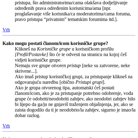
pristupa, što administratorima/cama olakšava dodjeljivanje
određenih prava određenim korisnicima/ama [npr.
proglašavanje više korisnika/ca moderatorima/cama foruma,
pravo pristupa “privatnim” tematskim forumima itd.].
Vrh
Kako mogu postati članom/icom korisničke grupe?
Klikneš na
Korisničke grupe
u korisničkom profilu
[Profil/Postavke]
što će te odvesti na stranicu na kojoj ćeš
vidjeti korisničke grupe.
Nemaju sve grupe
otvoren pristup
[neke su zatvorene, neke
skrivene...].
Ako imaš pristup korisničkoj grupi, za pristupanje klikneš na
odgovarajuću naredbu [obično
Pristupi grupi
].
Ako je grupa otvorenog tipa, automatski ćeš postati
članom/icom, ako je za pristupanje potrebno odobrenje, vođa
grupe će odobriti/neodobriti zahtjev, ako neodobri zahtjev bilo
bi lijepo da ga/ju ne gnjaviš traženjem objašnjenja, jer, ako se
zaista dogodilo da ti je neodobrio/la zahtjev, sigurno je imao/la
dobar razlog.
Vrh