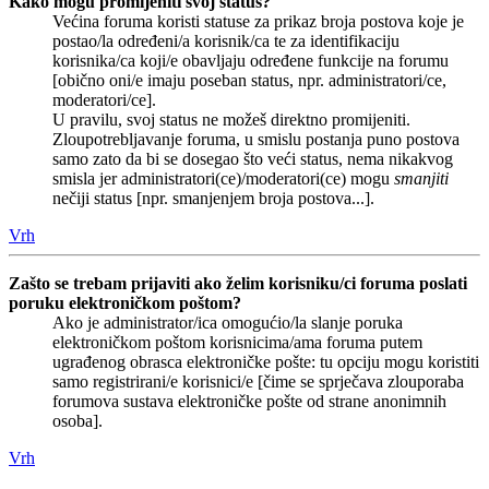
Kako mogu promijeniti svoj status?
Većina foruma koristi statuse za prikaz broja postova koje je
postao/la određeni/a korisnik/ca te za identifikaciju
korisnika/ca koji/e obavljaju određene funkcije na forumu
[obično oni/e imaju poseban status, npr. administratori/ce,
moderatori/ce].
U pravilu, svoj status ne možeš direktno promijeniti.
Zloupotrebljavanje foruma, u smislu postanja puno postova
samo zato da bi se dosegao što veći status, nema nikakvog
smisla jer administratori(ce)/moderatori(ce) mogu
smanjiti
nečiji status [npr. smanjenjem broja postova...].
Vrh
Zašto se trebam prijaviti ako želim korisniku/ci foruma poslati
poruku elektroničkom poštom?
Ako je administrator/ica omogućio/la slanje poruka
elektroničkom poštom korisnicima/ama foruma putem
ugrađenog obrasca elektroničke pošte: tu opciju mogu koristiti
samo registrirani/e korisnici/e [čime se sprječava zlouporaba
forumova sustava elektroničke pošte od strane anonimnih
osoba].
Vrh