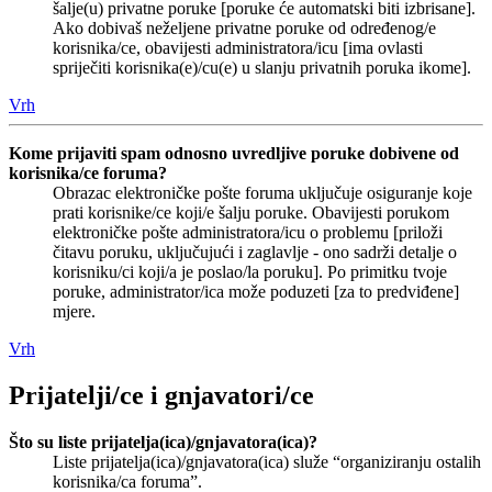
šalje(u) privatne poruke [poruke će automatski biti izbrisane].
Ako dobivaš neželjene privatne poruke od određenog/e
korisnika/ce, obavijesti administratora/icu [ima ovlasti
spriječiti korisnika(e)/cu(e) u slanju privatnih poruka ikome].
Vrh
Kome prijaviti spam odnosno uvredljive poruke dobivene od
korisnika/ce foruma?
Obrazac elektroničke pošte foruma uključuje osiguranje koje
prati korisnike/ce koji/e šalju poruke. Obavijesti porukom
elektroničke pošte administratora/icu o problemu [priloži
čitavu poruku, uključujući i zaglavlje - ono sadrži detalje o
korisniku/ci koji/a je poslao/la poruku]. Po primitku tvoje
poruke, administrator/ica može poduzeti [za to predviđene]
mjere.
Vrh
Prijatelji/ce i gnjavatori/ce
Što su liste prijatelja(ica)/gnjavatora(ica)?
Liste prijatelja(ica)/gnjavatora(ica) služe “organiziranju ostalih
korisnika/ca foruma”.