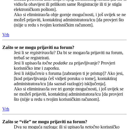
vidio/la obavijest ili prilikom same Registracije ili ti je stigla
elektroničkom poštom].
Ako si eliminirao/la obje gornje mogućnosti, i još uvijek se ne
možeš prijaviti, kontaktiraj administratora/icu [da provjeri što
(ni)je u redu s tvojim korisničkim računom].
Vrh
Zašto se ne mogu prijaviti na forum?
Jesi li se
registrirao/la
? Da bi se mogao/la prijaviti na forum,
trebaš se registrirati.
Jesi li upisao/la
točne podatke
za prijavljivanje? Provjeri
korisničko ime i zaporku.
Jesi li
isključen/a
s foruma [zabranjen ti je pristup]? Ako jesi,
[kod prijavljivanja ćeš vidjeti poruku o tome], kontaktiraj
administratora/icu [da saznaš razlog(e) isključenja].
Ako si eliminirao/la sve tri gornje mogućnosti, i još uvijek se
ne možeš prijaviti, kontaktiraj administratora/icu [da provjeri
što (ni)je u redu s tvojim korisničkim računom].
Vrh
Zašto se “više” ne mogu prijaviti na forum?
Dva su moguća razloga: ili si upisao/la
netočno
korisničko