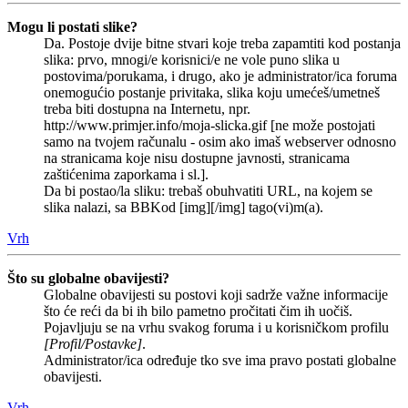
Mogu li postati slike?
Da. Postoje dvije bitne stvari koje treba zapamtiti kod postanja
slika: prvo, mnogi/e korisnici/e ne vole puno slika u
postovima/porukama, i drugo, ako je administrator/ica foruma
onemogućio postanje privitaka, slika koju umećeš/umetneš
treba biti dostupna na Internetu, npr.
http://www.primjer.info/moja-slicka.gif [ne može postojati
samo na tvojem računalu - osim ako imaš webserver odnosno
na stranicama koje nisu dostupne javnosti, stranicama
zaštićenima zaporkama i sl.].
Da bi postao/la sliku: trebaš obuhvatiti URL, na kojem se
slika nalazi, sa BBKod [img][/img] tago(vi)m(a).
Vrh
Što su globalne obavijesti?
Globalne obavijesti su postovi koji sadrže važne informacije
što će reći da bi ih bilo pametno pročitati čim ih uočiš.
Pojavljuju se na vrhu svakog foruma i u korisničkom profilu
[Profil/Postavke]
.
Administrator/ica određuje tko sve ima pravo postati globalne
obavijesti.
Vrh