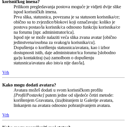
korisničkog imena?
Prilikom pregledavanja postova moguće je vidjeti dvije slike
ispod korisničkih imena.
Prva slika, statusnica, povezana je sa statusom korisnika/ce;
obično su to zvjezdice/blokovi koji označavaju: koliko je
postova postao/la korisnik/ca odnosno funkciju korisnika/ce
na forumu [npr. administrator/ica].
Ispod nje se može nalaziti veća slika zvana avatar [obično
jedinstvena/osobna za svakog/u korisnika/cu].
Dopuštenja o korištenju statusnica/avatara, kao i izbor
dostupnosti istih, daje administrator/ica foruma [slobodno
ga/ju kontaktiraj (sa) zamolbom o dopuštenju
statusnica/avatara ako isto/a nije dao/la].
Vrh
Kako mogu dodati avatara?
Avatara možeš dodati u svom korisničkom profilu
[Profil/Postavke]
putem jedne od sljedeće četiri metode:
korištenjem Gravatara, (iza)biranjem iz Galerije avatara,
linkanjem na avatara odnosno pohranjivanjem avatara.
Vrh