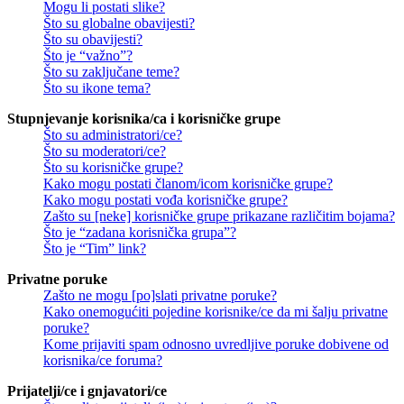
Mogu li postati slike?
Što su globalne obavijesti?
Što su obavijesti?
Što je “važno”?
Što su zaključane teme?
Što su ikone tema?
Stupnjevanje korisnika/ca i korisničke grupe
Što su administratori/ce?
Što su moderatori/ce?
Što su korisničke grupe?
Kako mogu postati članom/icom korisničke grupe?
Kako mogu postati vođa korisničke grupe?
Zašto su [neke] korisničke grupe prikazane različitim bojama?
Što je “zadana korisnička grupa”?
Što je “Tim” link?
Privatne poruke
Zašto ne mogu [po]slati privatne poruke?
Kako onemogućiti pojedine korisnike/ce da mi šalju privatne
poruke?
Kome prijaviti spam odnosno uvredljive poruke dobivene od
korisnika/ce foruma?
Prijatelji/ce i gnjavatori/ce