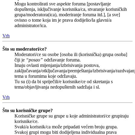
Mogu kontrolirati sve aspekte foruma [postavljanje
dopuštenja, isključivanje korisnika/ca, stvaranje korisničkih
grupa/moderatora(ica), moderiranje foruma itd.], [a sve]
ovisno o tome koja im je prava dodijelio/la glavni/a
administrator/ica.
Vrh
Što su moderatori/ce?
Moderatori/ce su osobe [osoba ili (korisnička) grupa osoba]
čiji je
“posao”
održavanje foruma.
Imaju ovlasti mijenjanja/izbrisivanja postova,
zaključavanja/otključavanja/premještanja/izbrisivanja/razdvajan
tema u forumima koje održavaju.
Tu su (i) da bi spriječili/e korisnike/ce od skretanja s
tema/objavljivanja nedopuštenih sadržaja i sl.
Vrh
Što su korisničke grupe?
Korisničke grupe su grupe u koje administratori/ce grupiraju
korisnike/ce.
Svaki/a korisnik/ca može pripadati većem broju grupa.
Svakoj grupi mogu biti dodijeljena individualna prava