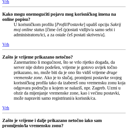
Vrh
Kako mogu onemogućiti pojavu mog korisničkog imena na
online popisu?
U korisničkom profilu [
Profil/Postavke
] upališ opciju
Sakrij
moj online status
[čime ćeš (p)ostati vidljiv/a samo sebi i
administratoru/ici, a za ostale ćeš postati skriven/a].
Vrh
Zašto je vrijeme prikazano netočno?
Zanemarimo li mogućnost, što se vrlo rijetko događa, da
server nije dobro podešen, vrijeme je gotovo uvijek točno
prikazano, no, može biti da je ono što vidiš vrijeme
druge
vremenske zone
. Ako je to slučaj, promijeni postavke svojeg
korisničkog profila tako da izabereš onu vremensku zonu koja
odgovara području u kojem se nalaziš, npr. Zagreb. Uzmi u
obzir da mijenjanje vremenske zone, kao i većinu postavki,
može napraviti samo registrirani/a korisnik/ca.
Vrh
Zašto je vrijeme i dalje prikazano netočno iako sam
promijenio/la vremensku zonu?