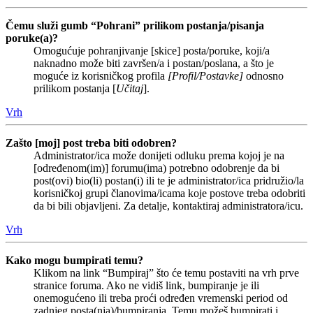
Čemu služi gumb “Pohrani” prilikom postanja/pisanja
poruke(a)?
Omogućuje pohranjivanje [skice] posta/poruke, koji/a
naknadno može biti završen/a i postan/poslana, a što je
moguće iz korisničkog profila
[Profil/Postavke]
odnosno
prilikom postanja [
Učitaj
].
Vrh
Zašto [moj] post treba biti odobren?
Administrator/ica može donijeti odluku prema kojoj je na
[određenom(im)] forumu(ima) potrebno odobrenje da bi
post(ovi) bio(li) postan(i) ili te je administrator/ica pridružio/la
korisničkoj grupi članovima/icama koje postove treba odobriti
da bi bili objavljeni. Za detalje, kontaktiraj administratora/icu.
Vrh
Kako mogu bumpirati temu?
Klikom na link “Bumpiraj” što će temu postaviti na vrh prve
stranice foruma. Ako ne vidiš link, bumpiranje je ili
onemogućeno ili treba proći određen vremenski period od
zadnjeg posta(nja)/bumpiranja. Temu možeš bumpirati i