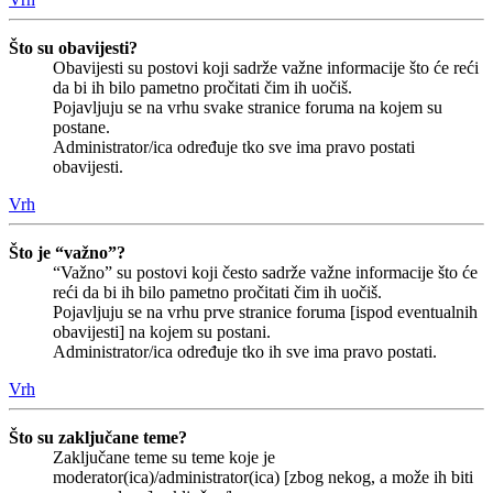
Što su obavijesti?
Obavijesti su postovi koji sadrže važne informacije što će reći
da bi ih bilo pametno pročitati čim ih uočiš.
Pojavljuju se na vrhu svake stranice foruma na kojem su
postane.
Administrator/ica određuje tko sve ima pravo postati
obavijesti.
Vrh
Što je “važno”?
“Važno” su postovi koji često sadrže važne informacije što će
reći da bi ih bilo pametno pročitati čim ih uočiš.
Pojavljuju se na vrhu prve stranice foruma [ispod eventualnih
obavijesti] na kojem su postani.
Administrator/ica određuje tko ih sve ima pravo postati.
Vrh
Što su zaključane teme?
Zaključane teme su teme koje je
moderator(ica)/administrator(ica) [zbog nekog, a može ih biti