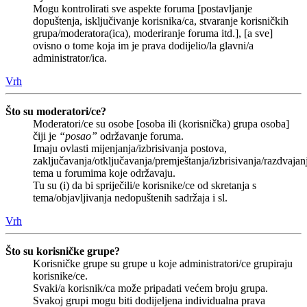
Mogu kontrolirati sve aspekte foruma [postavljanje
dopuštenja, isključivanje korisnika/ca, stvaranje korisničkih
grupa/moderatora(ica), moderiranje foruma itd.], [a sve]
ovisno o tome koja im je prava dodijelio/la glavni/a
administrator/ica.
Vrh
Što su moderatori/ce?
Moderatori/ce su osobe [osoba ili (korisnička) grupa osoba]
čiji je
“posao”
održavanje foruma.
Imaju ovlasti mijenjanja/izbrisivanja postova,
zaključavanja/otključavanja/premještanja/izbrisivanja/razdvajan
tema u forumima koje održavaju.
Tu su (i) da bi spriječili/e korisnike/ce od skretanja s
tema/objavljivanja nedopuštenih sadržaja i sl.
Vrh
Što su korisničke grupe?
Korisničke grupe su grupe u koje administratori/ce grupiraju
korisnike/ce.
Svaki/a korisnik/ca može pripadati većem broju grupa.
Svakoj grupi mogu biti dodijeljena individualna prava