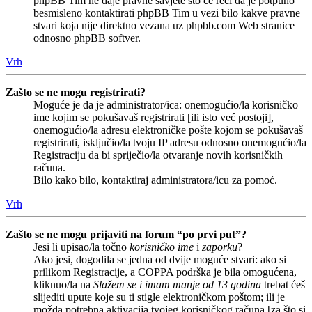
phpBB Tim ne daje pravne savjete što će reći da je potpuno
besmisleno kontaktirati phpBB Tim u vezi bilo kakve pravne
stvari koja nije direktno vezana uz phpbb.com Web stranice
odnosno phpBB softver.
Vrh
Zašto se ne mogu registrirati?
Moguće je da je administrator/ica: onemogućio/la korisničko
ime kojim se pokušavaš registrirati [ili isto već postoji],
onemogućio/la adresu elektroničke pošte kojom se pokušavaš
registrirati, isključio/la tvoju IP adresu odnosno onemogućio/la
Registraciju da bi spriječio/la otvaranje novih korisničkih
računa.
Bilo kako bilo, kontaktiraj administratora/icu za pomoć.
Vrh
Zašto se ne mogu prijaviti na forum “po prvi put”?
Jesi li upisao/la točno
korisničko ime
i
zaporku
?
Ako jesi, dogodila se jedna od dvije moguće stvari: ako si
prilikom Registracije, a COPPA podrška je bila omogućena,
kliknuo/la na
Slažem se i imam manje od 13 godina
trebat ćeš
slijediti upute koje su ti stigle elektroničkom poštom; ili je
možda potrebna aktivacija tvojeg korisničkog računa [za što si