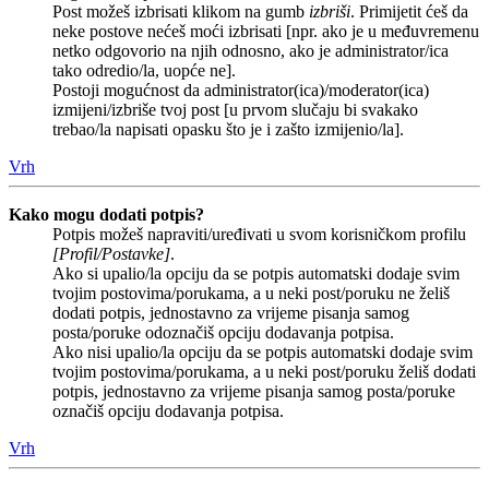
Post možeš izbrisati klikom na gumb
izbriši
. Primijetit ćeš da
neke postove nećeš moći izbrisati [npr. ako je u međuvremenu
netko odgovorio na njih odnosno, ako je administrator/ica
tako odredio/la, uopće ne].
Postoji mogućnost da administrator(ica)/moderator(ica)
izmijeni/izbriše tvoj post [u prvom slučaju bi svakako
trebao/la napisati opasku što je i zašto izmijenio/la].
Vrh
Kako mogu dodati potpis?
Potpis možeš napraviti/uređivati u svom korisničkom profilu
[Profil/Postavke]
.
Ako si upalio/la opciju da se potpis automatski dodaje svim
tvojim postovima/porukama, a u neki post/poruku ne želiš
dodati potpis, jednostavno za vrijeme pisanja samog
posta/poruke odoznačiš opciju dodavanja potpisa.
Ako nisi upalio/la opciju da se potpis automatski dodaje svim
tvojim postovima/porukama, a u neki post/poruku želiš dodati
potpis, jednostavno za vrijeme pisanja samog posta/poruke
označiš opciju dodavanja potpisa.
Vrh