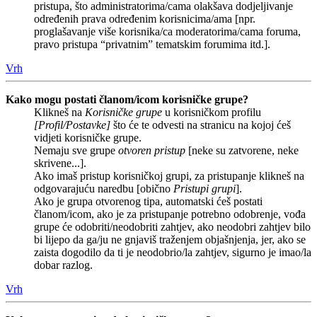
pristupa, što administratorima/cama olakšava dodjeljivanje
određenih prava određenim korisnicima/ama [npr.
proglašavanje više korisnika/ca moderatorima/cama foruma,
pravo pristupa “privatnim” tematskim forumima itd.].
Vrh
Kako mogu postati članom/icom korisničke grupe?
Klikneš na
Korisničke grupe
u korisničkom profilu
[Profil/Postavke]
što će te odvesti na stranicu na kojoj ćeš
vidjeti korisničke grupe.
Nemaju sve grupe
otvoren pristup
[neke su zatvorene, neke
skrivene...].
Ako imaš pristup korisničkoj grupi, za pristupanje klikneš na
odgovarajuću naredbu [obično
Pristupi grupi
].
Ako je grupa otvorenog tipa, automatski ćeš postati
članom/icom, ako je za pristupanje potrebno odobrenje, vođa
grupe će odobriti/neodobriti zahtjev, ako neodobri zahtjev bilo
bi lijepo da ga/ju ne gnjaviš traženjem objašnjenja, jer, ako se
zaista dogodilo da ti je neodobrio/la zahtjev, sigurno je imao/la
dobar razlog.
Vrh