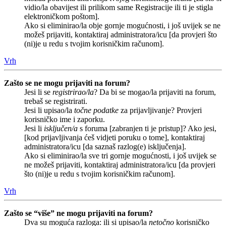
vidio/la obavijest ili prilikom same Registracije ili ti je stigla
elektroničkom poštom].
Ako si eliminirao/la obje gornje mogućnosti, i još uvijek se ne
možeš prijaviti, kontaktiraj administratora/icu [da provjeri što
(ni)je u redu s tvojim korisničkim računom].
Vrh
Zašto se ne mogu prijaviti na forum?
Jesi li se
registrirao/la
? Da bi se mogao/la prijaviti na forum,
trebaš se registrirati.
Jesi li upisao/la
točne podatke
za prijavljivanje? Provjeri
korisničko ime i zaporku.
Jesi li
isključen/a
s foruma [zabranjen ti je pristup]? Ako jesi,
[kod prijavljivanja ćeš vidjeti poruku o tome], kontaktiraj
administratora/icu [da saznaš razlog(e) isključenja].
Ako si eliminirao/la sve tri gornje mogućnosti, i još uvijek se
ne možeš prijaviti, kontaktiraj administratora/icu [da provjeri
što (ni)je u redu s tvojim korisničkim računom].
Vrh
Zašto se “više” ne mogu prijaviti na forum?
Dva su moguća razloga: ili si upisao/la
netočno
korisničko