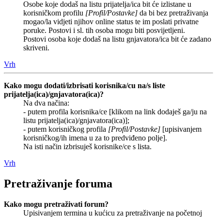
Osobe koje dodaš na listu prijatelja/ica bit će izlistane u
korisničkom profilu
[Profil/Postavke]
da bi bez pretraživanja
mogao/la vidjeti njihov online status te im poslati privatne
poruke. Postovi i sl. tih osoba mogu biti posvijetljeni.
Postovi osoba koje dodaš na listu gnjavatora/ica bit će zadano
skriveni.
Vrh
Kako mogu dodati/izbrisati korisnika/cu na/s liste
prijatelja(ica)/gnjavatora(ica)?
Na dva načina:
- putem profila korisnika/ce [klikom na link dodaješ ga/ju na
listu prijatelja(ica)/gnjavatora(ica)];
- putem korisničkog profila
[Profil/Postavke]
[upisivanjem
korisničkog/ih imena u za to predviđeno polje].
Na isti način izbrisuješ korisnike/ce s lista.
Vrh
Pretraživanje foruma
Kako mogu pretraživati forum?
Upisivanjem termina u kućicu za pretraživanje na početnoj