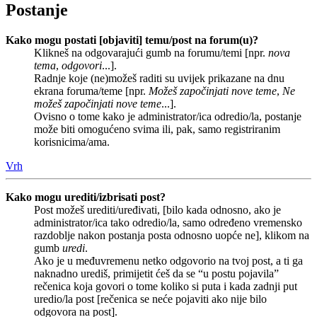
Postanje
Kako mogu postati [objaviti] temu/post na forum(u)?
Klikneš na odgovarajući gumb na forumu/temi [npr.
nova
tema
,
odgovori
...].
Radnje koje (ne)možeš raditi su uvijek prikazane na dnu
ekrana foruma/teme [npr.
Možeš započinjati nove teme
,
Ne
možeš započinjati nove teme
...].
Ovisno o tome kako je administrator/ica odredio/la, postanje
može biti omogućeno svima ili, pak, samo registriranim
korisnicima/ama.
Vrh
Kako mogu urediti/izbrisati post?
Post možeš urediti/uređivati, [bilo kada odnosno, ako je
administrator/ica tako odredio/la, samo određeno vremensko
razdoblje nakon postanja posta odnosno uopće ne], klikom na
gumb
uredi
.
Ako je u međuvremenu netko odgovorio na tvoj post, a ti ga
naknadno urediš, primijetit ćeš da se “u postu pojavila”
rečenica koja govori o tome koliko si puta i kada zadnji put
uredio/la post [rečenica se neće pojaviti ako nije bilo
odgovora na post].