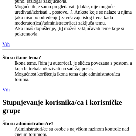
puno, razloga] zaključao/la.
Moguće ih je samo pregledavati [dakle, nije moguće
uređivati/izbrisati... postove...]. Ankete koje se nalaze u njima
[ako nisu po određenju] završavaju istog trena kada
moderator(ica)/administrator(ica) zaključa temu.
Ako imaš dopuštenje, [ti] možeš zaključavati teme koje si
pokrenuo/la.
Vrh
Što su ikone tema?
Ikona teme, [bira ju autor/ica], je sličica povezana s postom, a
koja bi trebala ukazivati na sadržaj posta.
Mogućnost korištenja ikona tema daje administrator/ica
foruma.
Vrh
Stupnjevanje korisnika/ca i korisničke
grupe
Što su administratori/ce?
Administratori/ce su osobe s najvišom razinom kontrole nad
cijelim forumom.