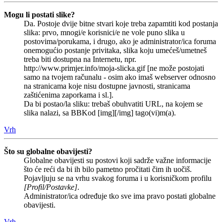
Mogu li postati slike?
Da. Postoje dvije bitne stvari koje treba zapamtiti kod postanja
slika: prvo, mnogi/e korisnici/e ne vole puno slika u
postovima/porukama, i drugo, ako je administrator/ica foruma
onemogućio postanje privitaka, slika koju umećeš/umetneš
treba biti dostupna na Internetu, npr.
http://www.primjer.info/moja-slicka.gif [ne može postojati
samo na tvojem računalu - osim ako imaš webserver odnosno
na stranicama koje nisu dostupne javnosti, stranicama
zaštićenima zaporkama i sl.].
Da bi postao/la sliku: trebaš obuhvatiti URL, na kojem se
slika nalazi, sa BBKod [img][/img] tago(vi)m(a).
Vrh
Što su globalne obavijesti?
Globalne obavijesti su postovi koji sadrže važne informacije
što će reći da bi ih bilo pametno pročitati čim ih uočiš.
Pojavljuju se na vrhu svakog foruma i u korisničkom profilu
[Profil/Postavke]
.
Administrator/ica određuje tko sve ima pravo postati globalne
obavijesti.
Vrh