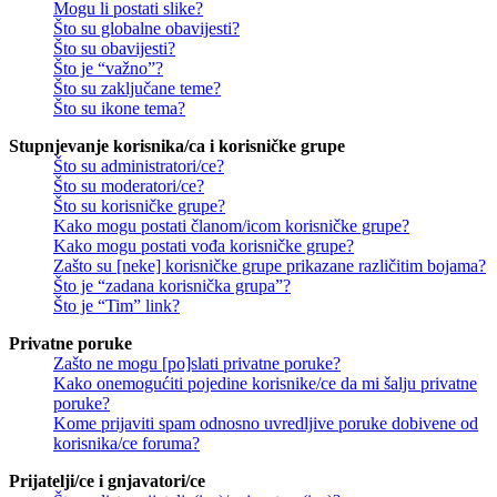
Mogu li postati slike?
Što su globalne obavijesti?
Što su obavijesti?
Što je “važno”?
Što su zaključane teme?
Što su ikone tema?
Stupnjevanje korisnika/ca i korisničke grupe
Što su administratori/ce?
Što su moderatori/ce?
Što su korisničke grupe?
Kako mogu postati članom/icom korisničke grupe?
Kako mogu postati vođa korisničke grupe?
Zašto su [neke] korisničke grupe prikazane različitim bojama?
Što je “zadana korisnička grupa”?
Što je “Tim” link?
Privatne poruke
Zašto ne mogu [po]slati privatne poruke?
Kako onemogućiti pojedine korisnike/ce da mi šalju privatne
poruke?
Kome prijaviti spam odnosno uvredljive poruke dobivene od
korisnika/ce foruma?
Prijatelji/ce i gnjavatori/ce