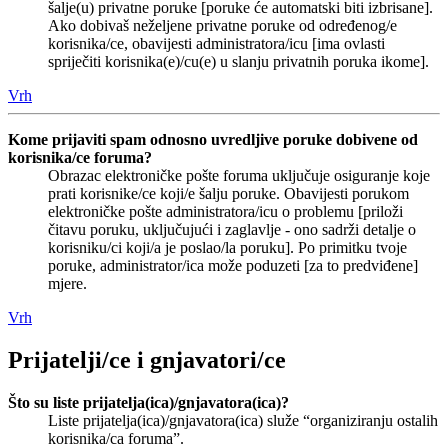
šalje(u) privatne poruke [poruke će automatski biti izbrisane].
Ako dobivaš neželjene privatne poruke od određenog/e
korisnika/ce, obavijesti administratora/icu [ima ovlasti
spriječiti korisnika(e)/cu(e) u slanju privatnih poruka ikome].
Vrh
Kome prijaviti spam odnosno uvredljive poruke dobivene od
korisnika/ce foruma?
Obrazac elektroničke pošte foruma uključuje osiguranje koje
prati korisnike/ce koji/e šalju poruke. Obavijesti porukom
elektroničke pošte administratora/icu o problemu [priloži
čitavu poruku, uključujući i zaglavlje - ono sadrži detalje o
korisniku/ci koji/a je poslao/la poruku]. Po primitku tvoje
poruke, administrator/ica može poduzeti [za to predviđene]
mjere.
Vrh
Prijatelji/ce i gnjavatori/ce
Što su liste prijatelja(ica)/gnjavatora(ica)?
Liste prijatelja(ica)/gnjavatora(ica) služe “organiziranju ostalih
korisnika/ca foruma”.