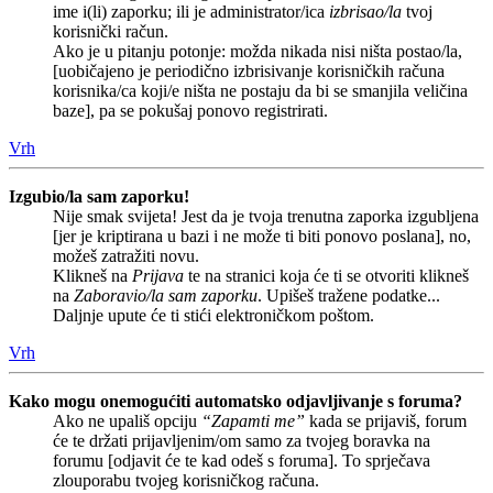
ime i(li) zaporku; ili je administrator/ica
izbrisao/la
tvoj
korisnički račun.
Ako je u pitanju potonje: možda nikada nisi ništa postao/la,
[uobičajeno je periodično izbrisivanje korisničkih računa
korisnika/ca koji/e ništa ne postaju da bi se smanjila veličina
baze], pa se pokušaj ponovo registrirati.
Vrh
Izgubio/la sam zaporku!
Nije smak svijeta! Jest da je tvoja trenutna zaporka izgubljena
[jer je kriptirana u bazi i ne može ti biti ponovo poslana], no,
možeš zatražiti novu.
Klikneš na
Prijava
te na stranici koja će ti se otvoriti klikneš
na
Zaboravio/la sam zaporku
. Upišeš tražene podatke...
Daljnje upute će ti stići elektroničkom poštom.
Vrh
Kako mogu onemogućiti automatsko odjavljivanje s foruma?
Ako ne upališ opciju
“Zapamti me”
kada se prijaviš, forum
će te držati prijavljenim/om samo za tvojeg boravka na
forumu [odjavit će te kad odeš s foruma]. To sprječava
zlouporabu tvojeg korisničkog računa.