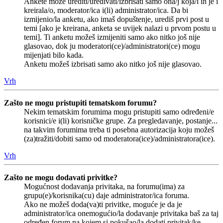
Ankete može urediti/uređivati/izbrisati samo ona/j koja/i ih je i
kreirala/o, moderator/ica i(li) administrator/ica. Da bi
izmijenio/la anketu, ako imaš dopuštenje, urediš prvi post u
temi [ako je kreirana, anketa se uvijek nalazi u prvom postu u
temi]. Ti anketu možeš izmijeniti samo ako nitko još nije
glasovao, dok ju moderatori(ce)/administratori(ce) mogu
mijenjati bilo kada.
Anketu možeš izbrisati samo ako nitko još nije glasovao.
Vrh
Zašto ne mogu pristupiti tematskom forumu?
Nekim tematskim forumima mogu pristupiti samo određeni/e
korisnici/e i(li) korisničke grupe. Za pregledavanje, postanje...
na takvim forumima treba ti posebna autorizacija koju možeš
(za)tražiti/dobiti samo od moderatora(ice)/administratora(ice).
Vrh
Zašto ne mogu dodavati privitke?
Mogućnost dodavanja privitaka, na forumu(ima) za
grupu(e)/korisnika(cu) daje administrator/ica foruma.
Ako ne možeš doda(va)ti privitke, moguće je da je
administrator/ica onemogućio/la dodavanje privitaka baš za taj
određen forum na kojem si pokušao/la dodati privitak/ke