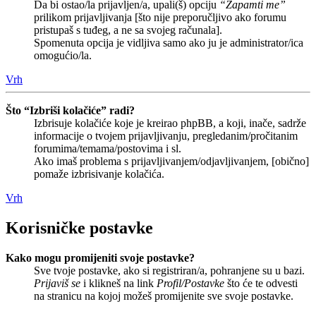
Da bi ostao/la prijavljen/a, upali(š) opciju
“Zapamti me”
prilikom prijavljivanja [što nije preporučljivo ako forumu
pristupaš s tuđeg, a ne sa svojeg računala].
Spomenuta opcija je vidljiva samo ako ju je administrator/ica
omogućio/la.
Vrh
Što “Izbriši kolačiće” radi?
Izbrisuje kolačiće koje je kreirao phpBB, a koji, inače, sadrže
informacije o tvojem prijavljivanju, pregledanim/pročitanim
forumima/temama/postovima i sl.
Ako imaš problema s prijavljivanjem/odjavljivanjem, [obično]
pomaže izbrisivanje kolačića.
Vrh
Korisničke postavke
Kako mogu promijeniti svoje postavke?
Sve tvoje postavke, ako si registriran/a, pohranjene su u bazi.
Prijaviš se
i klikneš na link
Profil/Postavke
što će te odvesti
na stranicu na kojoj možeš promijenite sve svoje postavke.