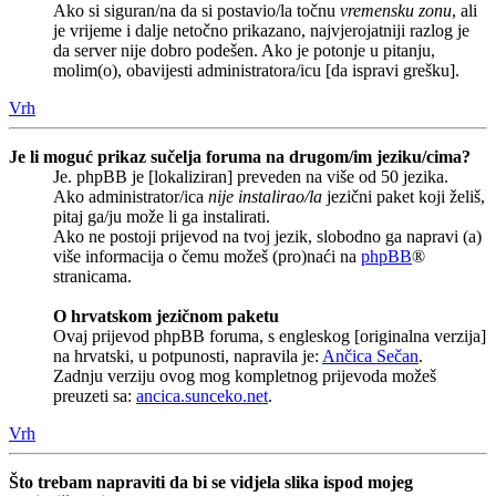
Ako si siguran/na da si postavio/la točnu
vremensku zonu
, ali
je vrijeme i dalje netočno prikazano, najvjerojatniji razlog je
da server nije dobro podešen. Ako je potonje u pitanju,
molim(o), obavijesti administratora/icu [da ispravi grešku].
Vrh
Je li moguć prikaz sučelja foruma na drugom/im jeziku/cima?
Je. phpBB je [lokaliziran] preveden na više od 50 jezika.
Ako administrator/ica
nije instalirao/la
jezični paket koji želiš,
pitaj ga/ju može li ga instalirati.
Ako ne postoji prijevod na tvoj jezik, slobodno ga napravi (a)
više informacija o čemu možeš (pro)naći na
phpBB
®
stranicama.
O hrvatskom jezičnom paketu
Ovaj prijevod phpBB foruma, s engleskog [originalna verzija]
na hrvatski, u potpunosti, napravila je:
Ančica Sečan
.
Zadnju verziju ovog mog kompletnog prijevoda možeš
preuzeti sa:
ancica.sunceko.net
.
Vrh
Što trebam napraviti da bi se vidjela slika ispod mojeg