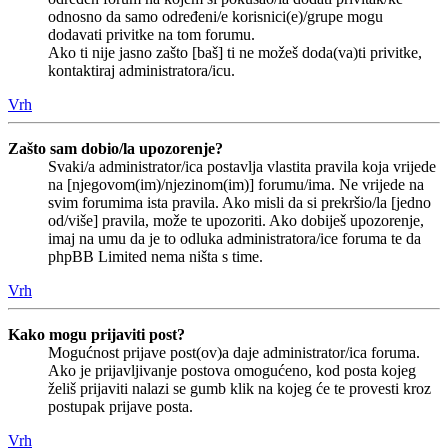
odnosno da samo određeni/e korisnici(e)/grupe mogu
dodavati privitke na tom forumu.
Ako ti nije jasno zašto [baš] ti ne možeš doda(va)ti privitke,
kontaktiraj administratora/icu.
Vrh
Zašto sam dobio/la upozorenje?
Svaki/a administrator/ica postavlja vlastita pravila koja vrijede
na [njegovom(im)/njezinom(im)] forumu/ima. Ne vrijede na
svim forumima ista pravila. Ako misli da si prekršio/la [jedno
od/više] pravila, može te upozoriti. Ako dobiješ upozorenje,
imaj na umu da je to odluka administratora/ice foruma te da
phpBB Limited nema ništa s time.
Vrh
Kako mogu prijaviti post?
Mogućnost prijave post(ov)a daje administrator/ica foruma.
Ako je prijavljivanje postova omogućeno, kod posta kojeg
želiš prijaviti nalazi se gumb klik na kojeg će te provesti kroz
postupak prijave posta.
Vrh