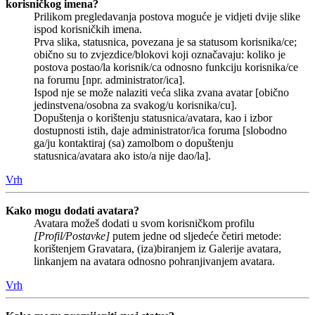
korisničkog imena?
Prilikom pregledavanja postova moguće je vidjeti dvije slike
ispod korisničkih imena.
Prva slika, statusnica, povezana je sa statusom korisnika/ce;
obično su to zvjezdice/blokovi koji označavaju: koliko je
postova postao/la korisnik/ca odnosno funkciju korisnika/ce
na forumu [npr. administrator/ica].
Ispod nje se može nalaziti veća slika zvana avatar [obično
jedinstvena/osobna za svakog/u korisnika/cu].
Dopuštenja o korištenju statusnica/avatara, kao i izbor
dostupnosti istih, daje administrator/ica foruma [slobodno
ga/ju kontaktiraj (sa) zamolbom o dopuštenju
statusnica/avatara ako isto/a nije dao/la].
Vrh
Kako mogu dodati avatara?
Avatara možeš dodati u svom korisničkom profilu
[Profil/Postavke]
putem jedne od sljedeće četiri metode:
korištenjem Gravatara, (iza)biranjem iz Galerije avatara,
linkanjem na avatara odnosno pohranjivanjem avatara.
Vrh