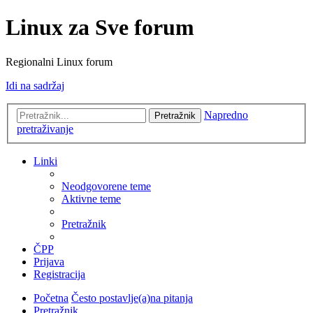
Linux za Sve forum
Regionalni Linux forum
Idi na sadržaj
Napredno
Pretražnik
pretraživanje
Linki
Neodgovorene teme
Aktivne teme
Pretražnik
ČPP
Prijava
Registracija
Početna
Često postavlje(a)na pitanja
Pretražnik