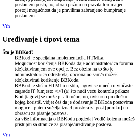
postanjem posta, no, obrati pažnju na pravila foruma jer
postoji mogućnost da je pravilima zabranjeno bumpiranje
postanjem.
Vrh
Uređivanje i tipovi tema
Što je BBKod?
BBKod je specijalna implementacija HTMLa.
Mogućnost korištenja BBKoda daje administrator/ica foruma
(de)aktiviranjem ove opcije. Bez obzira na to što je
administrator/ica odredio/la, opcionalno sam/a možeš
(de)aktivirati korištenje BBKoda.
BBKod je sličan HTMLu u stilu; tagovi se umeću u vitičaste
zagrade [i] [umjesto <i>] (a) što nudi veću kontrolu prikaza.
Kod [tagovi] se može pisati ručno, no, ovisno o predlošku
kojeg koristiš, vidjet ćeš da je dodavanje BBKoda postovima
moguće i putem sučelja iznad prostora za post [poruku] na
obrascu za pisanje postova.
Za više informacija o BBKodu pogledaj Vodič kojemu možeš
pristupiti sa stranice za pisanje/uređivanje postova.
Vrh