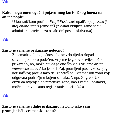
Vrh
Kako mogu onemogućiti pojavu mog korisničkog imena na
online popisu?
U korisničkom profilu [
Profil/Postavke
] upališ opciju
Sakrij
moj online status
[čime ćeš (p)ostati vidljiv/a samo sebi i
administratoru/ici, a za ostale ćeš postati skriven/a].
Vrh
Zašto je vrijeme prikazano netočno?
Zanemarimo li mogućnost, što se vrlo rijetko događa, da
server nije dobro podešen, vrijeme je gotovo uvijek točno
prikazano, no, može biti da je ono što vidiš vrijeme
druge
vremenske zone
. Ako je to slučaj, promijeni postavke svojeg
korisničkog profila tako da izabereš onu vremensku zonu koja
odgovara području u kojem se nalaziš, npr. Zagreb. Uzmi u
obzir da mijenjanje vremenske zone, kao i većinu postavki,
može napraviti samo registrirani/a korisnik/ca.
Vrh
Zašto je vrijeme i dalje prikazano netočno iako sam
promijenio/la vremensku zonu?