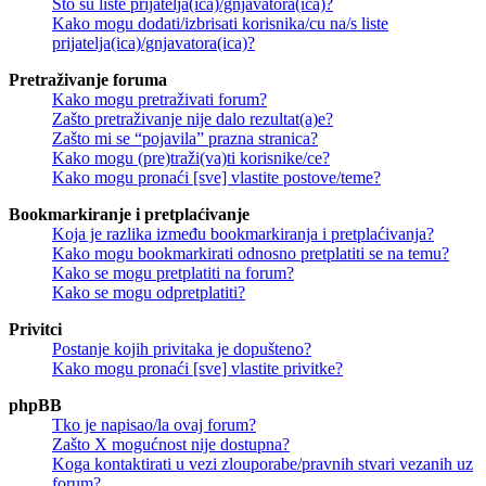
Što su liste prijatelja(ica)/gnjavatora(ica)?
Kako mogu dodati/izbrisati korisnika/cu na/s liste
prijatelja(ica)/gnjavatora(ica)?
Pretraživanje foruma
Kako mogu pretraživati forum?
Zašto pretraživanje nije dalo rezultat(a)e?
Zašto mi se “pojavila” prazna stranica?
Kako mogu (pre)traži(va)ti korisnike/ce?
Kako mogu pronaći [sve] vlastite postove/teme?
Bookmarkiranje i pretplaćivanje
Koja je razlika između bookmarkiranja i pretplaćivanja?
Kako mogu bookmarkirati odnosno pretplatiti se na temu?
Kako se mogu pretplatiti na forum?
Kako se mogu odpretplatiti?
Privitci
Postanje kojih privitaka je dopušteno?
Kako mogu pronaći [sve] vlastite privitke?
phpBB
Tko je napisao/la ovaj forum?
Zašto X mogućnost nije dostupna?
Koga kontaktirati u vezi zlouporabe/pravnih stvari vezanih uz
forum?