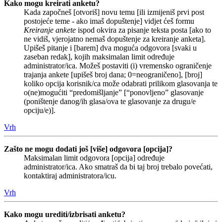
Kako mogu kreirati anketu?
Kada započneš [otvoriš] novu temu [ili izmijeniš prvi post
postojeće teme - ako imaš dopuštenje] vidjet ćeš formu
Kreiranje ankete
ispod okvira za pisanje teksta posta [ako to
ne vidiš, vjerojatno nemaš dopuštenje za kreiranje anketa].
Upišeš pitanje i [barem] dva moguća odgovora [svaki u
zaseban redak], kojih maksimalan limit određuje
administrator/ica. Možeš postaviti (i) vremensko ograničenje
trajanja ankete [upišeš broj dana; 0=neograničeno], [broj]
koliko opcija korisnik/ca može odabrati prilikom glasovanja te
o(ne)mogućiti “predomišljanje” [“ponovljeno” glasovanje
(poništenje danog/ih glasa/ova te glasovanje za drugu/e
opciju/e)].
Vrh
Zašto ne mogu dodati još [više] odgovora [opcija]?
Maksimalan limit odgovora [opcija] određuje
administrator/ica. Ako smatraš da bi taj broj trebalo povećati,
kontaktiraj administratora/icu.
Vrh
Kako mogu urediti/izbrisati anketu?