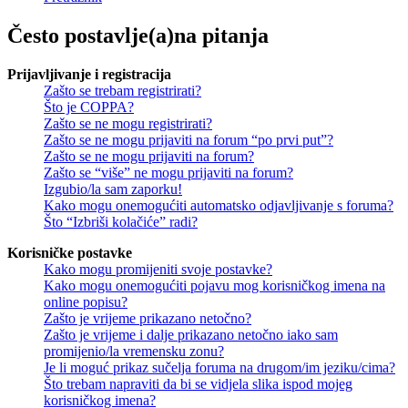
Često postavlje(a)na pitanja
Prijavljivanje i registracija
Zašto se trebam registrirati?
Što je COPPA?
Zašto se ne mogu registrirati?
Zašto se ne mogu prijaviti na forum “po prvi put”?
Zašto se ne mogu prijaviti na forum?
Zašto se “više” ne mogu prijaviti na forum?
Izgubio/la sam zaporku!
Kako mogu onemogućiti automatsko odjavljivanje s foruma?
Što “Izbriši kolačiće” radi?
Korisničke postavke
Kako mogu promijeniti svoje postavke?
Kako mogu onemogućiti pojavu mog korisničkog imena na
online popisu?
Zašto je vrijeme prikazano netočno?
Zašto je vrijeme i dalje prikazano netočno iako sam
promijenio/la vremensku zonu?
Je li moguć prikaz sučelja foruma na drugom/im jeziku/cima?
Što trebam napraviti da bi se vidjela slika ispod mojeg
korisničkog imena?