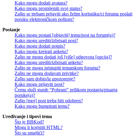
Kako mogu dodati avatara?
Kako mogu promijeniti svoj status?
Zašto se trebam prijaviti ako želim korisniku/ci foruma poslati
poruku elektroničkom poštom?
Postanje
Kako mogu postati [objaviti] temu/post na forum(u)?
Kako mogu urediti/izbrisati post?
Kako mogu dodati potpis?
Kako mogu kreirati anketu?
Zašto ne mogu dodati još [više] odgovora [opcija]?
Kako mogu urediti/izbrisati anketu?
Zašto ne mogu pristupiti tematskom forumu?
Zašto ne mogu dodavati privitke?
Zašto sam dobio/la upozorenje?
Kako mogu prijaviti post?
Čemu služi gumb “Pohrani” prilikom postanja/pisanja
poruke(a)?
Zašto [moj] post treba biti odobren?
Kako mogu bumpirati temu?
Uređivanje i tipovi tema
Što je BBKod?
Mogu li koristiti HTML?
Što su smajlići?