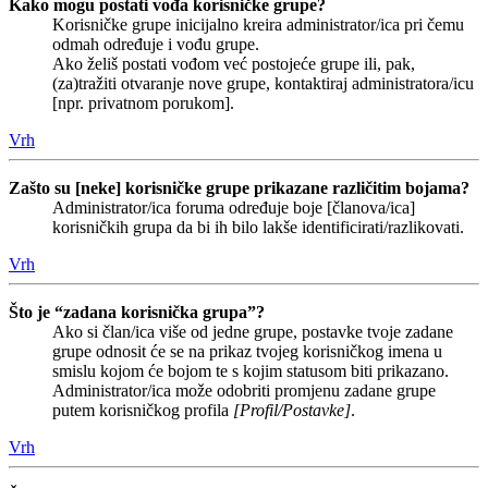
Kako mogu postati vođa korisničke grupe?
Korisničke grupe inicijalno kreira administrator/ica pri čemu
odmah određuje i vođu grupe.
Ako želiš postati vođom već postojeće grupe ili, pak,
(za)tražiti otvaranje nove grupe, kontaktiraj administratora/icu
[npr. privatnom porukom].
Vrh
Zašto su [neke] korisničke grupe prikazane različitim bojama?
Administrator/ica foruma određuje boje [članova/ica]
korisničkih grupa da bi ih bilo lakše identificirati/razlikovati.
Vrh
Što je “zadana korisnička grupa”?
Ako si član/ica više od jedne grupe, postavke tvoje zadane
grupe odnosit će se na prikaz tvojeg korisničkog imena u
smislu kojom će bojom te s kojim statusom biti prikazano.
Administrator/ica može odobriti promjenu zadane grupe
putem korisničkog profila
[Profil/Postavke]
.
Vrh