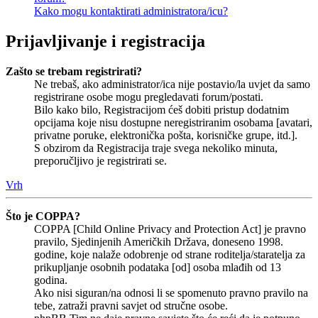
Kako mogu kontaktirati administratora/icu?
Prijavljivanje i registracija
Zašto se trebam registrirati?
Ne trebaš, ako administrator/ica nije postavio/la uvjet da samo
registrirane osobe mogu pregledavati forum/postati.
Bilo kako bilo, Registracijom ćeš dobiti pristup dodatnim
opcijama koje nisu dostupne neregistriranim osobama [avatari,
privatne poruke, elektronička pošta, korisničke grupe, itd.].
S obzirom da Registracija traje svega nekoliko minuta,
preporučljivo je registrirati se.
Vrh
Što je COPPA?
COPPA [Child Online Privacy and Protection Act] je pravno
pravilo, Sjedinjenih Američkih Država, doneseno 1998.
godine, koje nalaže odobrenje od strane roditelja/staratelja za
prikupljanje osobnih podataka [od] osoba mlađih od 13
godina.
Ako nisi siguran/na odnosi li se spomenuto pravno pravilo na
tebe, zatraži pravni savjet od stručne osobe.