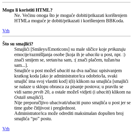
Mogu li koristiti HTML?
Ne. Većinu onoga što je moguće dobiti/prikazati korištenjem
HTMLa moguće je dobiti/prikazati i korištenjem BBKoda.
Vrh
Što su smajlići?
Smajlići [Smileys/Emoticons] su male sličice koje
prikazuju
emocije/razmišljanja osobe [koja ih je
ubacila
u post, npr. :)
znači smijem se, sretan/na sam, :( znači plačem, tužan/na
sam...].
Smajliće u post možeš
ubaciti
na dva načina: upisivanjem
kratkog koda [ako je administrator/ica odobrio/la, svaki
smajlić ima svoj vlastiti kod] i(li) klikom na smajlića [smajlići
se nalaze u sklopu obrasca za pisanje postova; u pravilu se
vidi samo
prvih
20, a ostale možeš vidjeti (i
ubaciti
) klikom na
Ostali smajlići
].
Nije preporučljivo ubacivati/ubaciti puno smajlića u post jer se
time gube čitljivost i preglednost.
Administrator/ica može odrediti maksimalan dopušten broj
smajlića “po” postu.
Vrh