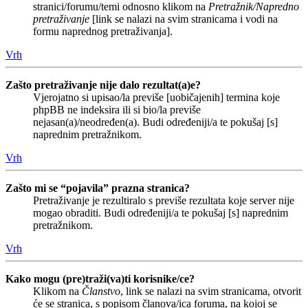
stranici/forumu/temi odnosno klikom na
Pretražnik/Napredno
pretraživanje
[link se nalazi na svim stranicama i vodi na
formu naprednog pretraživanja].
Vrh
Zašto pretraživanje nije dalo rezultat(a)e?
Vjerojatno si upisao/la previše [uobičajenih] termina koje
phpBB ne indeksira ili si bio/la previše
nejasan(a)/neodređen(a). Budi određeniji/a te pokušaj [s]
naprednim pretražnikom.
Vrh
Zašto mi se “pojavila” prazna stranica?
Pretraživanje je rezultiralo s previše rezultata koje server nije
mogao obraditi. Budi određeniji/a te pokušaj [s] naprednim
pretražnikom.
Vrh
Kako mogu (pre)traži(va)ti korisnike/ce?
Klikom na
Članstvo
, link se nalazi na svim stranicama, otvorit
će se stranica, s popisom članova/ica foruma, na kojoj se