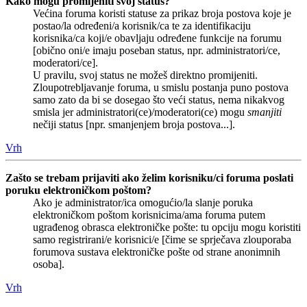
Kako mogu promijeniti svoj status?
Većina foruma koristi statuse za prikaz broja postova koje je
postao/la određeni/a korisnik/ca te za identifikaciju
korisnika/ca koji/e obavljaju određene funkcije na forumu
[obično oni/e imaju poseban status, npr. administratori/ce,
moderatori/ce].
U pravilu, svoj status ne možeš direktno promijeniti.
Zloupotrebljavanje foruma, u smislu postanja puno postova
samo zato da bi se dosegao što veći status, nema nikakvog
smisla jer administratori(ce)/moderatori(ce) mogu
smanjiti
nečiji status [npr. smanjenjem broja postova...].
Vrh
Zašto se trebam prijaviti ako želim korisniku/ci foruma poslati
poruku elektroničkom poštom?
Ako je administrator/ica omogućio/la slanje poruka
elektroničkom poštom korisnicima/ama foruma putem
ugrađenog obrasca elektroničke pošte: tu opciju mogu koristiti
samo registrirani/e korisnici/e [čime se sprječava zlouporaba
forumova sustava elektroničke pošte od strane anonimnih
osoba].
Vrh