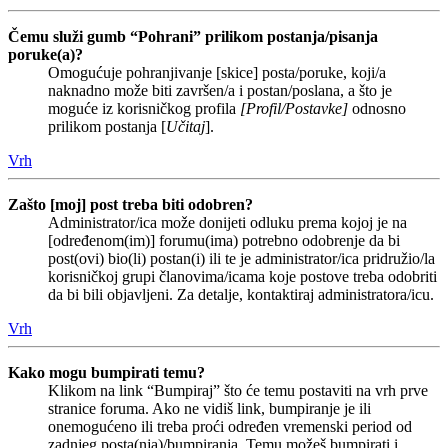
Čemu služi gumb “Pohrani” prilikom postanja/pisanja
poruke(a)?
Omogućuje pohranjivanje [skice] posta/poruke, koji/a
naknadno može biti završen/a i postan/poslana, a što je
moguće iz korisničkog profila
[Profil/Postavke]
odnosno
prilikom postanja [
Učitaj
].
Vrh
Zašto [moj] post treba biti odobren?
Administrator/ica može donijeti odluku prema kojoj je na
[određenom(im)] forumu(ima) potrebno odobrenje da bi
post(ovi) bio(li) postan(i) ili te je administrator/ica pridružio/la
korisničkoj grupi članovima/icama koje postove treba odobriti
da bi bili objavljeni. Za detalje, kontaktiraj administratora/icu.
Vrh
Kako mogu bumpirati temu?
Klikom na link “Bumpiraj” što će temu postaviti na vrh prve
stranice foruma. Ako ne vidiš link, bumpiranje je ili
onemogućeno ili treba proći određen vremenski period od
zadnjeg posta(nja)/bumpiranja. Temu možeš bumpirati i