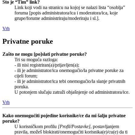
Što je “Tim” link?
Link koji vodi na stranicu na kojoj se nalazi lista “osoblja”
foruma [popis administratora/ica i moderatora/ica, koje
grupe/forume administriraju/moderiraju i sl.].
Vrh
Privatne poruke
Zašto ne mogu [po]slati privatne poruke?
Tri su moguća razloga:
- ili nisi registriran(a)/prijavljen(a);
- ili je administrator/ica onemogućio/la privatne poruke za
cijeli forum;
- ili je administrator/ica tebi onemogućio/la slanje privatnih
poruka.
U potonjem slučaju zatraži objašnjenje od administratora/ice.
Vrh
Kako onemogućiti pojedine korisnike/ce da mi šalju privatne
poruke?
U korisničkom profilu
[Profil/Postavke]
, postavljanjem
pravila, možeš blokirati/onemogućiti korisnika(e)/cu(e) da ti