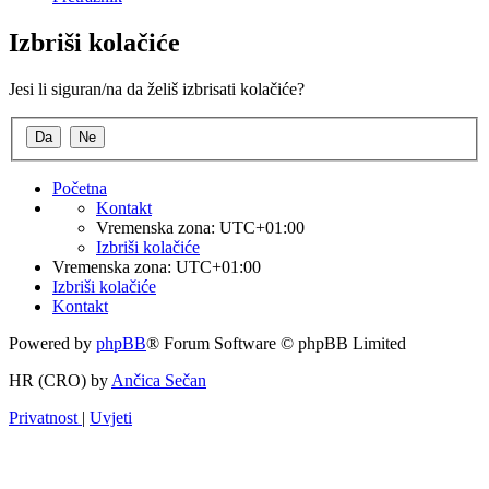
Izbriši kolačiće
Jesi li siguran/na da želiš izbrisati kolačiće?
Početna
Kontakt
Vremenska zona:
UTC+01:00
Izbriši kolačiće
Vremenska zona:
UTC+01:00
Izbriši kolačiće
Kontakt
Powered by
phpBB
® Forum Software © phpBB Limited
HR (CRO) by
Ančica Sečan
Privatnost
|
Uvjeti