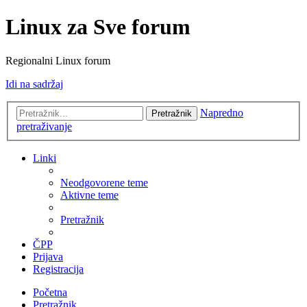
Linux za Sve forum
Regionalni Linux forum
Idi na sadržaj
Napredno
Pretražnik
pretraživanje
Linki
Neodgovorene teme
Aktivne teme
Pretražnik
ČPP
Prijava
Registracija
Početna
Pretražnik