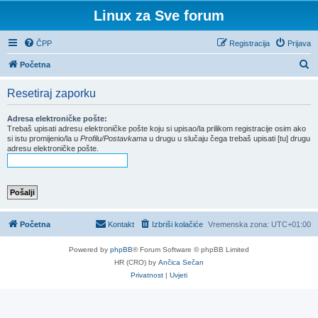
Linux za Sve forum
ČPP
Registracija
Prijava
P
Početna
r
Resetiraj zaporku
e
t
Adresa elektroničke pošte:
Trebaš upisati adresu elektroničke pošte koju si upisao/la prilikom registracije osim ako
r
si istu promijenio/la u
Profilu/Postavkama
u drugu u slučaju čega trebaš upisati [tu] drugu
adresu elektroničke pošte.
a
ž
n
i
k
Početna
Kontakt
Izbriši kolačiće
Vremenska zona:
UTC+01:00
Powered by
phpBB
® Forum Software © phpBB Limited
HR (CRO) by
Ančica Sečan
Privatnost
|
Uvjeti