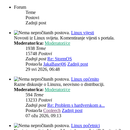
Forum
Teme
Postovi
Zadnji post
Linux vijesti
Novosti iz Linux svijeta. Komentiranje vijesti s portala.
Moderator/ica:
Moderatori/ce
1938
Teme
15748
Postovi
Zadnji post
Re: StormOS
Postao/la
JakaBasej06
Zadnji post
29 svi 2026, 06:48
Linux općenito
Razne diskusije o Linuxu, neovisno o distribuciji.
Moderator/ica:
Moderatori/ce
594
Teme
13233
Postovi
Zadnji post
Re: Problem s hardverskom a...
Postao/la
Cooleech
Zadnji post
07 ožu 2026, 09:13
Linux početnici