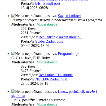
Postao/la
b4sh
Zadnji post
13 sij 2026, 06:28
Savjeti i trikovi
Razmjena savjeta i trikova o podešavanju sustava i programa.
Moderator/ica:
Moderatori/ce
267
Teme
2261
Postovi
Zadnji post
Re: Tvikanje raznih linux p...
Postao/la
Spider
Zadnji post
09 kol 2023, 13:46
Programiranje
C, C++, Java, PHP, Ruby...
Moderator/ica:
Moderatori/ce
332
Teme
3475
Postovi
Zadnji post
Re: LiquidCTL skripta
Postao/la
NELE86
Zadnji post
23 lip 2024, 03:19
Linux, poslužitelj, mreže i
sigurnost
Linux, poslužitelj, mreže i sigurnost
Moderator/ica:
Moderatori/ce