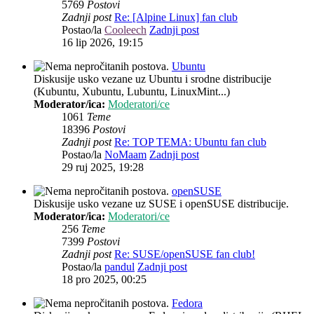
5769
Postovi
Zadnji post
Re: [Alpine Linux] fan club
Postao/la
Cooleech
Zadnji post
16 lip 2026, 19:15
Ubuntu
Diskusije usko vezane uz Ubuntu i srodne distribucije
(Kubuntu, Xubuntu, Lubuntu, LinuxMint...)
Moderator/ica:
Moderatori/ce
1061
Teme
18396
Postovi
Zadnji post
Re: TOP TEMA: Ubuntu fan club
Postao/la
NoMaam
Zadnji post
29 ruj 2025, 19:28
openSUSE
Diskusije usko vezane uz SUSE i openSUSE distribucije.
Moderator/ica:
Moderatori/ce
256
Teme
7399
Postovi
Zadnji post
Re: SUSE/openSUSE fan club!
Postao/la
pandul
Zadnji post
18 pro 2025, 00:25
Fedora