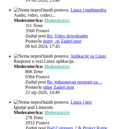
19 vel 2026, 23:46
Linux i multimedija
Audio, video, codeci...
Moderator/ica:
Moderatori/ce
311
Teme
3560
Postovi
Zadnji post
Re: Video downloader
Postao/la
domy_os
Zadnji post
06 kol 2024, 17:45
Aplikacije za Linux
Rasprave u vezi Linux aplikacija.
Moderator/ica:
Moderatori/ce
806
Teme
9304
Postovi
Zadnji post
Re: jednostavan program za ...
Postao/la
sttipe
Zadnji post
22 srp 2026, 14:49
Linux i igre
Igranje pod Linuxom.
Moderator/ica:
Moderatori/ce
278
Teme
2933
Postovi
Zadnji post
Bad Company 2 & Project Rome