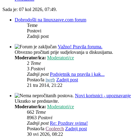
Sada je: 07 kol 2026, 07:49.
Dobrodošli na linuxzasve.com forum
Teme
Postovi
Zadnji post
Važno! Pravila foruma.
Obvezno pročitati prije sudjelovanja u diskusijama.
Moderator/ica:
Moderatori/ce
2
Teme
3
Postovi
Zadnji post
Podsjetnik na pravila i kak...
Postao/la
iweb
Zadnji post
21 tra 2014, 21:22
Novi korisnici - upoznavanje
Ukratko se predstavite.
Moderator/ica:
Moderatori/ce
662
Teme
8963
Postovi
Zadnji post
Re: Pozdrav svima!
Postao/la
Cooleech
Zadnji post
30 svi 2026, 08:22