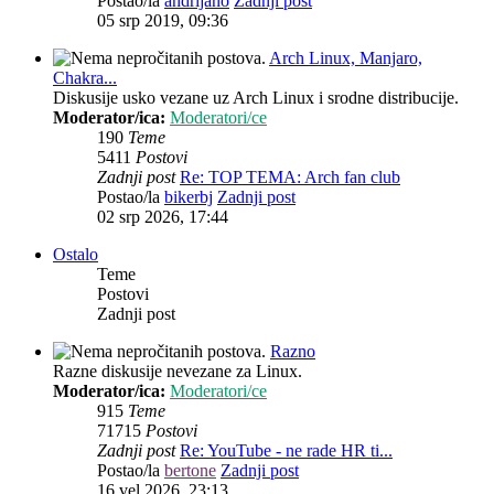
Postao/la
andrijano
Zadnji post
05 srp 2019, 09:36
Arch Linux, Manjaro,
Chakra...
Diskusije usko vezane uz Arch Linux i srodne distribucije.
Moderator/ica:
Moderatori/ce
190
Teme
5411
Postovi
Zadnji post
Re: TOP TEMA: Arch fan club
Postao/la
bikerbj
Zadnji post
02 srp 2026, 17:44
Ostalo
Teme
Postovi
Zadnji post
Razno
Razne diskusije nevezane za Linux.
Moderator/ica:
Moderatori/ce
915
Teme
71715
Postovi
Zadnji post
Re: YouTube - ne rade HR ti...
Postao/la
bertone
Zadnji post
16 vel 2026, 23:13