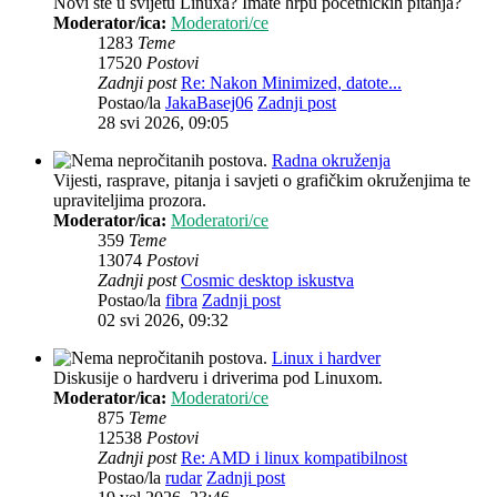
Novi ste u svijetu Linuxa? Imate hrpu početničkih pitanja?
Moderator/ica:
Moderatori/ce
1283
Teme
17520
Postovi
Zadnji post
Re: Nakon Minimized, datote...
Postao/la
JakaBasej06
Zadnji post
28 svi 2026, 09:05
Radna okruženja
Vijesti, rasprave, pitanja i savjeti o grafičkim okruženjima te
upraviteljima prozora.
Moderator/ica:
Moderatori/ce
359
Teme
13074
Postovi
Zadnji post
Cosmic desktop iskustva
Postao/la
fibra
Zadnji post
02 svi 2026, 09:32
Linux i hardver
Diskusije o hardveru i driverima pod Linuxom.
Moderator/ica:
Moderatori/ce
875
Teme
12538
Postovi
Zadnji post
Re: AMD i linux kompatibilnost
Postao/la
rudar
Zadnji post