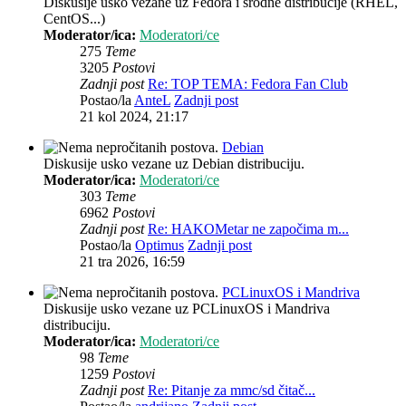
Diskusije usko vezane uz Fedora i srodne distribucije (RHEL,
CentOS...)
Moderator/ica:
Moderatori/ce
275
Teme
3205
Postovi
Zadnji post
Re: TOP TEMA: Fedora Fan Club
Postao/la
AnteL
Zadnji post
21 kol 2024, 21:17
Debian
Diskusije usko vezane uz Debian distribuciju.
Moderator/ica:
Moderatori/ce
303
Teme
6962
Postovi
Zadnji post
Re: HAKOMetar ne započima m...
Postao/la
Optimus
Zadnji post
21 tra 2026, 16:59
PCLinuxOS i Mandriva
Diskusije usko vezane uz PCLinuxOS i Mandriva
distribuciju.
Moderator/ica:
Moderatori/ce
98
Teme
1259
Postovi
Zadnji post
Re: Pitanje za mmc/sd čitač...