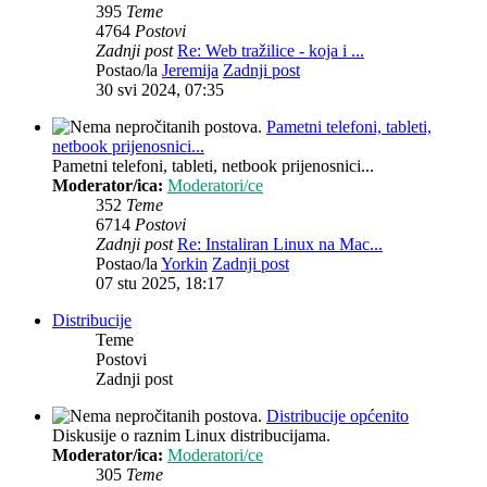
395
Teme
4764
Postovi
Zadnji post
Re: Web tražilice - koja i ...
Postao/la
Jeremija
Zadnji post
30 svi 2024, 07:35
Pametni telefoni, tableti,
netbook prijenosnici...
Pametni telefoni, tableti, netbook prijenosnici...
Moderator/ica:
Moderatori/ce
352
Teme
6714
Postovi
Zadnji post
Re: Instaliran Linux na Mac...
Postao/la
Yorkin
Zadnji post
07 stu 2025, 18:17
Distribucije
Teme
Postovi
Zadnji post
Distribucije općenito
Diskusije o raznim Linux distribucijama.
Moderator/ica:
Moderatori/ce
305
Teme