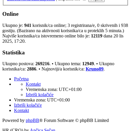
Online
Ukupno je:
941
korisnik/ca online; 3 registrirana/e, 0 skrivenih i 938
gostiju. (Bazirano na aktivnosti korisnika/ca u proteklih 5 minuta.)
Najviše korisnika/ca istovremeno online bilo je:
12119
dana 20 lis
2025, 17:20.
Statistika
Ukupno postova:
269216
. • Ukupno tema:
12949
. • Ukupno
korisnika/ca:
2886
. • Najnoviji/a korisnik/ca:
Kruno89
.
Početna
Kontakt
Vremenska zona:
UTC+01:00
Izbriši kolačiće
Vremenska zona:
UTC+01:00
Izbriši kolačiće
Kontakt
Powered by
phpBB
® Forum Software © phpBB Limited
HR (CRO) by
Ančica Sečan