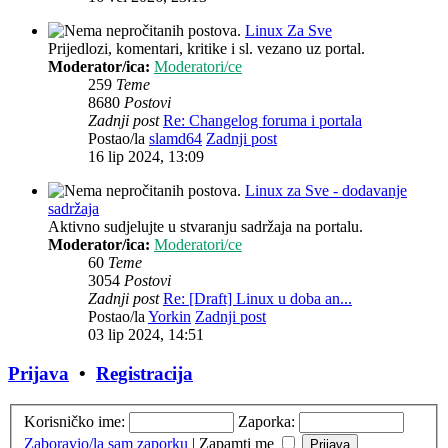
Linux Za Sve
Prijedlozi, komentari, kritike i sl. vezano uz portal.
Moderator/ica:
Moderatori/ce
259
Teme
8680
Postovi
Zadnji post
Re: Changelog foruma i portala
Postao/la
slamd64
Zadnji post
16 lip 2024, 13:09
Linux za Sve - dodavanje
sadržaja
Aktivno sudjelujte u stvaranju sadržaja na portalu.
Moderator/ica:
Moderatori/ce
60
Teme
3054
Postovi
Zadnji post
Re: [Draft] Linux u doba an...
Postao/la
Yorkin
Zadnji post
03 lip 2024, 14:51
Prijava
•
Registracija
Korisničko ime:
Zaporka:
Zaboravio/la sam zaporku
|
Zapamti me