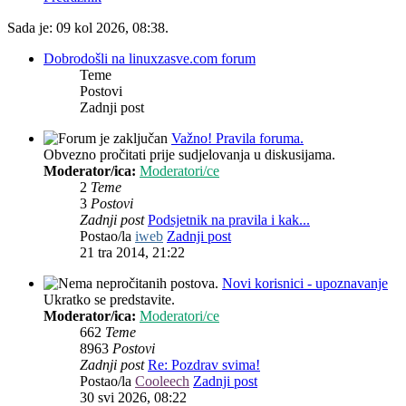
Sada je: 09 kol 2026, 08:38.
Dobrodošli na linuxzasve.com forum
Teme
Postovi
Zadnji post
Važno! Pravila foruma.
Obvezno pročitati prije sudjelovanja u diskusijama.
Moderator/ica:
Moderatori/ce
2
Teme
3
Postovi
Zadnji post
Podsjetnik na pravila i kak...
Postao/la
iweb
Zadnji post
21 tra 2014, 21:22
Novi korisnici - upoznavanje
Ukratko se predstavite.
Moderator/ica:
Moderatori/ce
662
Teme
8963
Postovi
Zadnji post
Re: Pozdrav svima!
Postao/la
Cooleech
Zadnji post
30 svi 2026, 08:22