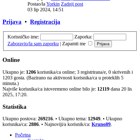
Postao/la
Yorkin
Zadnji post
03 lip 2024, 14:51
Prijava
•
Registracija
Korisničko ime:
Zaporka:
Zaboravio/la sam zaporku
|
Zapamti me
Online
Ukupno je:
1206
korisnika/ca online; 3 registrirana/e, 0 skrivenih i
1203 gosta. (Bazirano na aktivnosti korisnika/ca u proteklih 5
minuta.)
Najviše korisnika/ca istovremeno online bilo je:
12119
dana 20 lis
2025, 17:20.
Statistika
Ukupno postova:
269216
. • Ukupno tema:
12949
. • Ukupno
korisnika/ca:
2886
. • Najnoviji/a korisnik/ca:
Kruno89
.
Početna