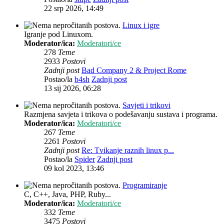
22 srp 2026, 14:49
Linux i igre
Igranje pod Linuxom.
Moderator/ica:
Moderatori/ce
278
Teme
2933
Postovi
Zadnji post
Bad Company 2 & Project Rome
Postao/la
b4sh
Zadnji post
13 sij 2026, 06:28
Savjeti i trikovi
Razmjena savjeta i trikova o podešavanju sustava i programa.
Moderator/ica:
Moderatori/ce
267
Teme
2261
Postovi
Zadnji post
Re: Tvikanje raznih linux p...
Postao/la
Spider
Zadnji post
09 kol 2023, 13:46
Programiranje
C, C++, Java, PHP, Ruby...
Moderator/ica:
Moderatori/ce
332
Teme
3475
Postovi