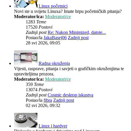
Linux početnici
Novi ste u svijetu Linuxa? Imate hrpu početničkih pitanja?
Moderator/ica:
Moderatori/ce
1283
Teme
17520
Postovi
Zadnji post
Re: Nakon Minimized, datote...
Postao/la
JakaBasej06
Zadnji post
28 svi 2026, 09:05
Radna okruženja
Vijesti, rasprave, pitanja i savjeti o grafičkim okruženjima te
upraviteljima prozora.
Moderator/ica:
Moderatori/ce
359
Teme
13074
Postovi
Zadnji post
Cosmic desktop iskustva
Postao/la
fibra
Zadnji post
02 svi 2026, 09:32
Linux i hardver