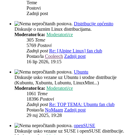
Teme
Postovi
Zadnji post
Distribucije općenito
Diskusije o raznim Linux distribucijama.
Moderator/ica:
Moderatori/ce
305
Teme
5769
Postovi
Zadnji post
Re: [Alpine Linux] fan club
Postao/la
Cooleech
Zadnji post
16 lip 2026, 19:15
Ubuntu
Diskusije usko vezane uz Ubuntu i srodne distribucije
(Kubuntu, Xubuntu, Lubuntu, LinuxMint...)
Moderator/ica:
Moderatori/ce
1061
Teme
18396
Postovi
Zadnji post
Re: TOP TEMA: Ubuntu fan club
Postao/la
NoMaam
Zadnji post
29 ruj 2025, 19:28
openSUSE
Diskusije usko vezane uz SUSE i openSUSE distribucije.