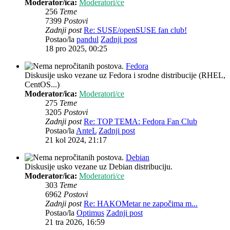
Moderator/ica:
Moderatori/ce
256
Teme
7399
Postovi
Zadnji post
Re: SUSE/openSUSE fan club!
Postao/la
pandul
Zadnji post
18 pro 2025, 00:25
Fedora
Diskusije usko vezane uz Fedora i srodne distribucije (RHEL,
CentOS...)
Moderator/ica:
Moderatori/ce
275
Teme
3205
Postovi
Zadnji post
Re: TOP TEMA: Fedora Fan Club
Postao/la
AnteL
Zadnji post
21 kol 2024, 21:17
Debian
Diskusije usko vezane uz Debian distribuciju.
Moderator/ica:
Moderatori/ce
303
Teme
6962
Postovi
Zadnji post
Re: HAKOMetar ne započima m...
Postao/la
Optimus
Zadnji post
21 tra 2026, 16:59