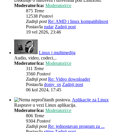
Diskusije o hardveru i driverima pod Linuxom.
Moderator/ica:
Moderatori/ce
875
Teme
12538
Postovi
Zadnji post
Re: AMD i linux kompatibilnost
Postao/la
rudar
Zadnji post
19 vel 2026, 23:46
Linux i multimedija
Audio, video, codeci...
Moderator/ica:
Moderatori/ce
311
Teme
3560
Postovi
Zadnji post
Re: Video downloader
Postao/la
domy_os
Zadnji post
06 kol 2024, 17:45
Aplikacije za Linux
Rasprave u vezi Linux aplikacija.
Moderator/ica:
Moderatori/ce
806
Teme
9304
Postovi
Zadnji post
Re: jednostavan program za ...
Postao/la
sttipe
Zadnji post