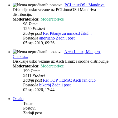
PCLinuxOS i Mandriva
Diskusije usko vezane uz PCLinuxOS i Mandriva
distribuciju.
Moderator/ica:
Moderatori/ce
98
Teme
1259
Postovi
Zadnji post
Re: Pitanje za mmc/sd čitač...
Postao/la
andrijano
Zadnji post
05 srp 2019, 09:36
Arch Linux, Manjaro,
Chakra...
Diskusije usko vezane uz Arch Linux i srodne distribucije.
Moderator/ica:
Moderatori/ce
190
Teme
5411
Postovi
Zadnji post
Re: TOP TEMA: Arch fan club
Postao/la
bikerbj
Zadnji post
02 srp 2026, 17:44
Ostalo
Teme
Postovi
Zadnji post