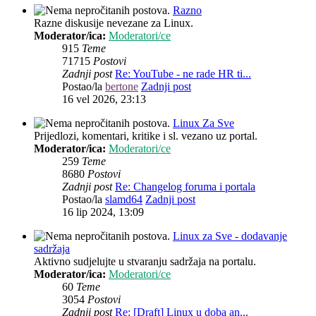
Razno
Razne diskusije nevezane za Linux.
Moderator/ica:
Moderatori/ce
915
Teme
71715
Postovi
Zadnji post
Re: YouTube - ne rade HR ti...
Postao/la
bertone
Zadnji post
16 vel 2026, 23:13
Linux Za Sve
Prijedlozi, komentari, kritike i sl. vezano uz portal.
Moderator/ica:
Moderatori/ce
259
Teme
8680
Postovi
Zadnji post
Re: Changelog foruma i portala
Postao/la
slamd64
Zadnji post
16 lip 2024, 13:09
Linux za Sve - dodavanje
sadržaja
Aktivno sudjelujte u stvaranju sadržaja na portalu.
Moderator/ica:
Moderatori/ce
60
Teme
3054
Postovi
Zadnji post
Re: [Draft] Linux u doba an...