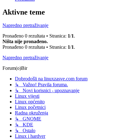
Aktivne teme
Napredno pretraživanje
Pronađeno 0 rezultata • Stranica:
1
/
1
.
Ništa nije pronađeno.
Pronađeno 0 rezultata • Stranica:
1
/
1
.
Napredno pretraživanje
Forum(o)Bir
Dobrodošli na linuxzasve.com forum
↳ Važno! Pravila foruma.
↳ Novi korisnici - upoznavanje
Linux vijesti
Linux općenito
Linux početnici
Radna okruženja
↳ GNOME
↳ KDE
↳ Ostalo
Linux i hardver