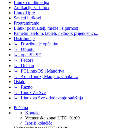
Linux i multimedija
Aplikacije za Linux
Linux i igre
Savjeti i trikovi
Programiranje
Linux, poslužitelj, mreže i sigurnost
Pametni telefoni, tableti, netbook prijenosnici...
Distribucije
↳ Distribucije općenito
↳ Ubuntu
↳ openSUSE
↳ Fedora
↳ Debian
↳ PCLinuxOS i Mandriva
↳ Arch Linux, Manjaro, Chakra...
Ostalo
↳ Razno
↳ Linux Za Sve
↳ Linux za Sve - dodavanje sadržaja
Početna
Kontakt
Vremenska zona:
UTC+01:00
Izbriši kolačiće