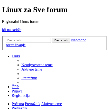
Linux za Sve forum
Regionalni Linux forum
Idi na sadržaj
Napredno
Pretražnik
pretraživanje
Linki
Neodgovorene teme
Aktivne teme
Pretražnik
ČPP
Prijava
Registracija
Početna
Pretražnik
Aktivne teme
Pretražnik