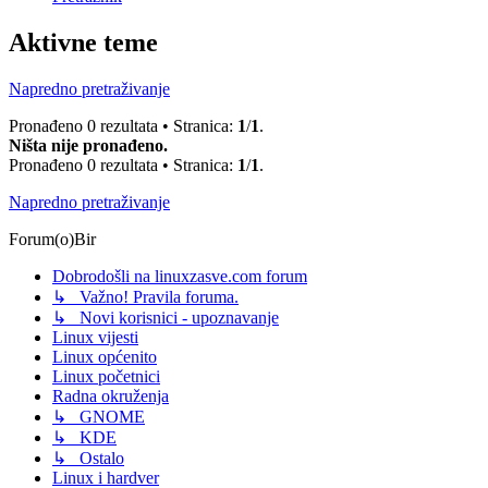
Aktivne teme
Napredno pretraživanje
Pronađeno 0 rezultata • Stranica:
1
/
1
.
Ništa nije pronađeno.
Pronađeno 0 rezultata • Stranica:
1
/
1
.
Napredno pretraživanje
Forum(o)Bir
Dobrodošli na linuxzasve.com forum
↳ Važno! Pravila foruma.
↳ Novi korisnici - upoznavanje
Linux vijesti
Linux općenito
Linux početnici
Radna okruženja
↳ GNOME
↳ KDE
↳ Ostalo
Linux i hardver