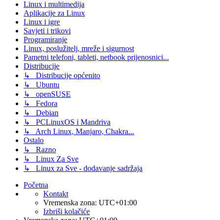
Linux i multimedija
Aplikacije za Linux
Linux i igre
Savjeti i trikovi
Programiranje
Linux, poslužitelj, mreže i sigurnost
Pametni telefoni, tableti, netbook prijenosnici...
Distribucije
↳ Distribucije općenito
↳ Ubuntu
↳ openSUSE
↳ Fedora
↳ Debian
↳ PCLinuxOS i Mandriva
↳ Arch Linux, Manjaro, Chakra...
Ostalo
↳ Razno
↳ Linux Za Sve
↳ Linux za Sve - dodavanje sadržaja
Početna
Kontakt
Vremenska zona:
UTC+01:00
Izbriši kolačiće