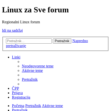
Linux za Sve forum
Regionalni Linux forum
Idi na sadržaj
Napredno
Pretražnik
pretraživanje
Linki
Neodgovorene teme
Aktivne teme
Pretražnik
ČPP
Prijava
Registracija
Početna
Pretražnik
Aktivne teme
Pretražnik