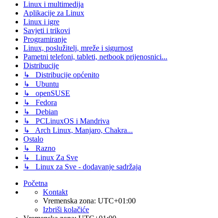
Linux i multimedija
Aplikacije za Linux
Linux i igre
Savjeti i trikovi
Programiranje
Linux, poslužitelj, mreže i sigurnost
Pametni telefoni, tableti, netbook prijenosnici...
Distribucije
↳ Distribucije općenito
↳ Ubuntu
↳ openSUSE
↳ Fedora
↳ Debian
↳ PCLinuxOS i Mandriva
↳ Arch Linux, Manjaro, Chakra...
Ostalo
↳ Razno
↳ Linux Za Sve
↳ Linux za Sve - dodavanje sadržaja
Početna
Kontakt
Vremenska zona:
UTC+01:00
Izbriši kolačiće