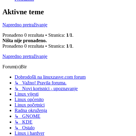
Aktivne teme
Napredno pretraživanje
Pronađeno 0 rezultata • Stranica:
1
/
1
.
Ništa nije pronađeno.
Pronađeno 0 rezultata • Stranica:
1
/
1
.
Napredno pretraživanje
Forum(o)Bir
Dobrodošli na linuxzasve.com forum
↳ Važno! Pravila foruma.
↳ Novi korisnici - upoznavanje
Linux vijesti
Linux općenito
Linux početnici
Radna okruženja
↳ GNOME
↳ KDE
↳ Ostalo
Linux i hardver