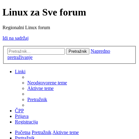
Linux za Sve forum
Regionalni Linux forum
Idi na sadržaj
Napredno
Pretražnik
pretraživanje
Linki
Neodgovorene teme
Aktivne teme
Pretražnik
ČPP
Prijava
Registracija
Početna
Pretražnik
Aktivne teme
Pretražnik