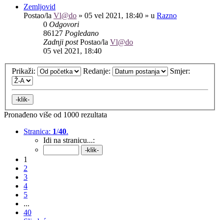
Zemljovid
Postao/la
Vl@do
»
05 vel 2021, 18:40
» u
Razno
0
Odgovori
86127
Pogledano
Zadnji post
Postao/la
Vl@do
05 vel 2021, 18:40
Prikaži:
Redanje:
Smjer:
Pronađeno više od 1000 rezultata
Stranica:
1
/
40
.
Idi na stranicu...:
1
2
3
4
5
...
40