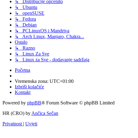
↳ Distribucije općenito
↳ Ubuntu
↳ openSUSE
↳ Fedora
↳ Debian
↳ PCLinuxOS i Mandriva
↳ Arch Linux, Manjaro, Chakra...
Ostalo
↳ Razno
↳ Linux Za Sve
↳ Linux za Sve - dodavanje sadržaja
Početna
Vremenska zona:
UTC+01:00
Izbriši kolačiće
Kontakt
Powered by
phpBB
® Forum Software © phpBB Limited
HR (CRO) by
Ančica Sečan
Privatnost
|
Uvjeti