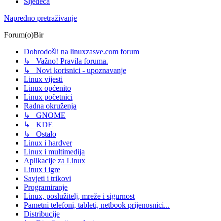
Sljedeća
Napredno pretraživanje
Forum(o)Bir
Dobrodošli na linuxzasve.com forum
↳ Važno! Pravila foruma.
↳ Novi korisnici - upoznavanje
Linux vijesti
Linux općenito
Linux početnici
Radna okruženja
↳ GNOME
↳ KDE
↳ Ostalo
Linux i hardver
Linux i multimedija
Aplikacije za Linux
Linux i igre
Savjeti i trikovi
Programiranje
Linux, poslužitelj, mreže i sigurnost
Pametni telefoni, tableti, netbook prijenosnici...
Distribucije