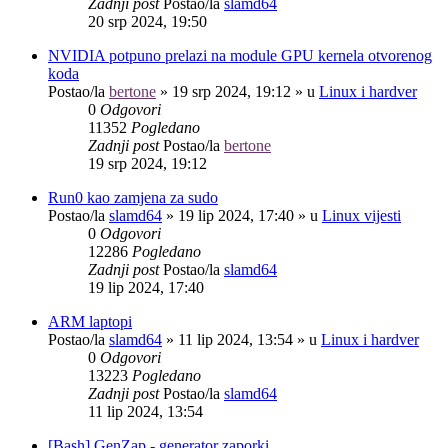
Zadnji post
Postao/la
slamd64
20 srp 2024, 19:50
NVIDIA potpuno prelazi na module GPU kernela otvorenog
koda
Postao/la
bertone
»
19 srp 2024, 19:12
» u
Linux i hardver
0
Odgovori
11352
Pogledano
Zadnji post
Postao/la
bertone
19 srp 2024, 19:12
Run0 kao zamjena za sudo
Postao/la
slamd64
»
19 lip 2024, 17:40
» u
Linux vijesti
0
Odgovori
12286
Pogledano
Zadnji post
Postao/la
slamd64
19 lip 2024, 17:40
ARM laptopi
Postao/la
slamd64
»
11 lip 2024, 13:54
» u
Linux i hardver
0
Odgovori
13223
Pogledano
Zadnji post
Postao/la
slamd64
11 lip 2024, 13:54
[Bash] GenZap - generator zaporki