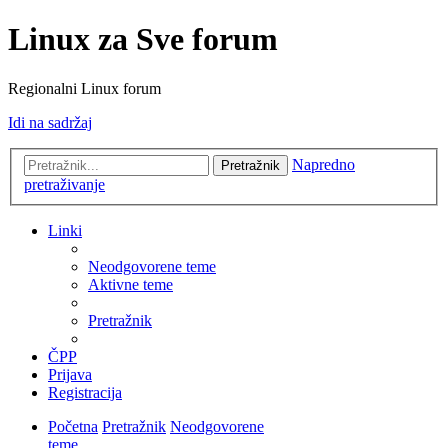
Linux za Sve forum
Regionalni Linux forum
Idi na sadržaj
Napredno
Pretražnik
pretraživanje
Linki
Neodgovorene teme
Aktivne teme
Pretražnik
ČPP
Prijava
Registracija
Početna
Pretražnik
Neodgovorene
teme