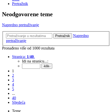
Pretražnik
Neodgovorene teme
Napredno pretraživanje
Napredno
Pretražnik
pretraživanje
Pronađeno više od 1000 rezultata
Stranica:
1
/
40
.
Idi na stranicu...:
1
2
3
4
5
...
40
Sljedeća
Teme