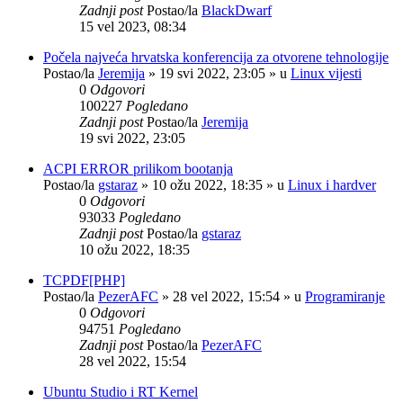
Zadnji post
Postao/la
BlackDwarf
15 vel 2023, 08:34
Počela najveća hrvatska konferencija za otvorene tehnologije
Postao/la
Jeremija
»
19 svi 2022, 23:05
» u
Linux vijesti
0
Odgovori
100227
Pogledano
Zadnji post
Postao/la
Jeremija
19 svi 2022, 23:05
ACPI ERROR prilikom bootanja
Postao/la
gstaraz
»
10 ožu 2022, 18:35
» u
Linux i hardver
0
Odgovori
93033
Pogledano
Zadnji post
Postao/la
gstaraz
10 ožu 2022, 18:35
TCPDF[PHP]
Postao/la
PezerAFC
»
28 vel 2022, 15:54
» u
Programiranje
0
Odgovori
94751
Pogledano
Zadnji post
Postao/la
PezerAFC
28 vel 2022, 15:54
Ubuntu Studio i RT Kernel