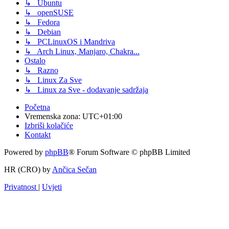
↳ Ubuntu
↳ openSUSE
↳ Fedora
↳ Debian
↳ PCLinuxOS i Mandriva
↳ Arch Linux, Manjaro, Chakra...
Ostalo
↳ Razno
↳ Linux Za Sve
↳ Linux za Sve - dodavanje sadržaja
Početna
Vremenska zona:
UTC+01:00
Izbriši kolačiće
Kontakt
Powered by
phpBB
® Forum Software © phpBB Limited
HR (CRO) by
Ančica Sečan
Privatnost
|
Uvjeti