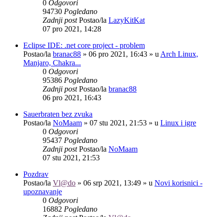
0
Odgovori
94730
Pogledano
Zadnji post
Postao/la
LazyKitKat
07 pro 2021, 14:28
Eclipse IDE: .net core project - problem
Postao/la
branac88
»
06 pro 2021, 16:43
» u
Arch Linux,
Manjaro, Chakra...
0
Odgovori
95386
Pogledano
Zadnji post
Postao/la
branac88
06 pro 2021, 16:43
Sauerbraten bez zvuka
Postao/la
NoMaam
»
07 stu 2021, 21:53
» u
Linux i igre
0
Odgovori
95437
Pogledano
Zadnji post
Postao/la
NoMaam
07 stu 2021, 21:53
Pozdrav
Postao/la
Vl@do
»
06 srp 2021, 13:49
» u
Novi korisnici -
upoznavanje
0
Odgovori
16882
Pogledano