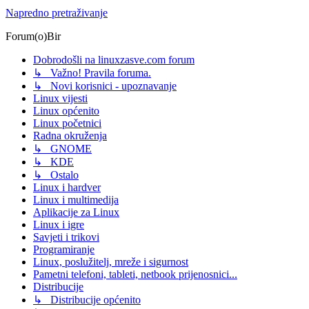
Napredno pretraživanje
Forum(o)Bir
Dobrodošli na linuxzasve.com forum
↳ Važno! Pravila foruma.
↳ Novi korisnici - upoznavanje
Linux vijesti
Linux općenito
Linux početnici
Radna okruženja
↳ GNOME
↳ KDE
↳ Ostalo
Linux i hardver
Linux i multimedija
Aplikacije za Linux
Linux i igre
Savjeti i trikovi
Programiranje
Linux, poslužitelj, mreže i sigurnost
Pametni telefoni, tableti, netbook prijenosnici...
Distribucije
↳ Distribucije općenito