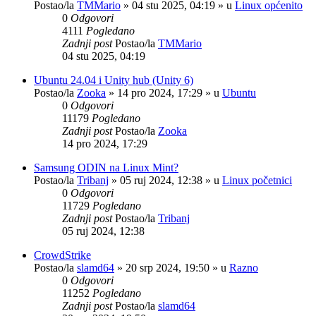
Postao/la
TMMario
»
04 stu 2025, 04:19
» u
Linux općenito
0
Odgovori
4111
Pogledano
Zadnji post
Postao/la
TMMario
04 stu 2025, 04:19
Ubuntu 24.04 i Unity hub (Unity 6)
Postao/la
Zooka
»
14 pro 2024, 17:29
» u
Ubuntu
0
Odgovori
11179
Pogledano
Zadnji post
Postao/la
Zooka
14 pro 2024, 17:29
Samsung ODIN na Linux Mint?
Postao/la
Tribanj
»
05 ruj 2024, 12:38
» u
Linux početnici
0
Odgovori
11729
Pogledano
Zadnji post
Postao/la
Tribanj
05 ruj 2024, 12:38
CrowdStrike
Postao/la
slamd64
»
20 srp 2024, 19:50
» u
Razno
0
Odgovori
11252
Pogledano
Zadnji post
Postao/la
slamd64