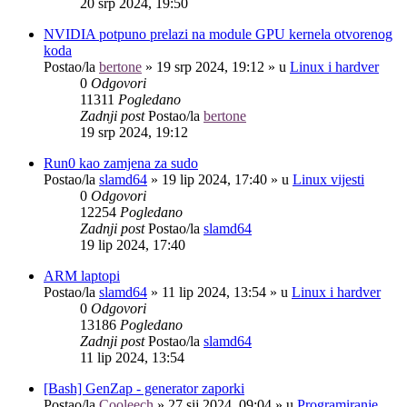
20 srp 2024, 19:50
NVIDIA potpuno prelazi na module GPU kernela otvorenog
koda
Postao/la
bertone
»
19 srp 2024, 19:12
» u
Linux i hardver
0
Odgovori
11311
Pogledano
Zadnji post
Postao/la
bertone
19 srp 2024, 19:12
Run0 kao zamjena za sudo
Postao/la
slamd64
»
19 lip 2024, 17:40
» u
Linux vijesti
0
Odgovori
12254
Pogledano
Zadnji post
Postao/la
slamd64
19 lip 2024, 17:40
ARM laptopi
Postao/la
slamd64
»
11 lip 2024, 13:54
» u
Linux i hardver
0
Odgovori
13186
Pogledano
Zadnji post
Postao/la
slamd64
11 lip 2024, 13:54
[Bash] GenZap - generator zaporki
Postao/la
Cooleech
»
27 sij 2024, 09:04
» u
Programiranje