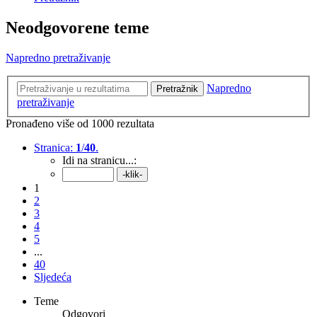
Neodgovorene teme
Napredno pretraživanje
Napredno
Pretražnik
pretraživanje
Pronađeno više od 1000 rezultata
Stranica:
1
/
40
.
Idi na stranicu...:
1
2
3
4
5
...
40
Sljedeća
Teme
Odgovori