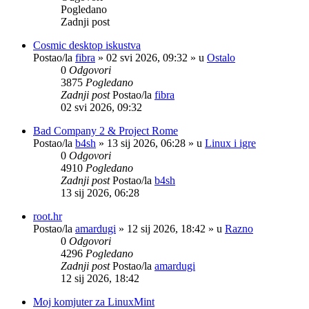
Pogledano
Zadnji post
Cosmic desktop iskustva
Postao/la
fibra
»
02 svi 2026, 09:32
» u
Ostalo
0
Odgovori
3875
Pogledano
Zadnji post
Postao/la
fibra
02 svi 2026, 09:32
Bad Company 2 & Project Rome
Postao/la
b4sh
»
13 sij 2026, 06:28
» u
Linux i igre
0
Odgovori
4910
Pogledano
Zadnji post
Postao/la
b4sh
13 sij 2026, 06:28
root.hr
Postao/la
amardugi
»
12 sij 2026, 18:42
» u
Razno
0
Odgovori
4296
Pogledano
Zadnji post
Postao/la
amardugi
12 sij 2026, 18:42
Moj komjuter za LinuxMint