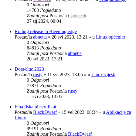
0
Odgovori
14708
Pogledano
Zadnji post
Postao/la
Cooleech
27 sij 2024, 09:04
Rolling release ili Bleeding edge
Postao/la
abnetta
»
20 svi 2023, 13:21
» u
Linux općenito
0
Odgovori
64613
Pogledano
Zadnji post
Postao/la
abnetta
20 svi 2023, 13:21
Dors/cluc 2023
Postao/la
rusty
»
11 svi 2023, 13:05
» u
Linux vijesti
0
Odgovori
77871
Pogledano
Zadnji post
Postao/la
rusty
11 svi 2023, 13:05
Fina fiskalni certifikat
Postao/la
BlackDwarf
»
15 vel 2023, 08:34
» u
Aplikacije za
Linux
0
Odgovori
99191
Pogledano
Zadnji post
Postao/la
BlackDwarf