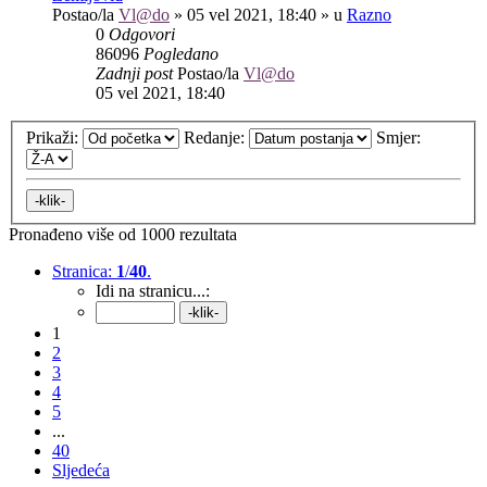
Postao/la
Vl@do
»
05 vel 2021, 18:40
» u
Razno
0
Odgovori
86096
Pogledano
Zadnji post
Postao/la
Vl@do
05 vel 2021, 18:40
Prikaži:
Redanje:
Smjer:
Pronađeno više od 1000 rezultata
Stranica:
1
/
40
.
Idi na stranicu...:
1
2
3
4
5
...
40
Sljedeća