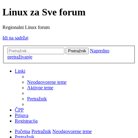
Linux za Sve forum
Regionalni Linux forum
Idi na sadržaj
Napredno
Pretražnik
pretraživanje
Linki
Neodgovorene teme
Aktivne teme
Pretražnik
ČPP
Prijava
Registracija
Početna
Pretražnik
Neodgovorene teme
Pretražnik