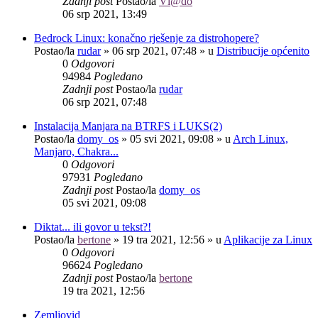
Zadnji post
Postao/la
Vl@do
06 srp 2021, 13:49
Bedrock Linux: konačno rješenje za distrohopere?
Postao/la
rudar
»
06 srp 2021, 07:48
» u
Distribucije općenito
0
Odgovori
94984
Pogledano
Zadnji post
Postao/la
rudar
06 srp 2021, 07:48
Instalacija Manjara na BTRFS i LUKS(2)
Postao/la
domy_os
»
05 svi 2021, 09:08
» u
Arch Linux,
Manjaro, Chakra...
0
Odgovori
97931
Pogledano
Zadnji post
Postao/la
domy_os
05 svi 2021, 09:08
Diktat... ili govor u tekst?!
Postao/la
bertone
»
19 tra 2021, 12:56
» u
Aplikacije za Linux
0
Odgovori
96624
Pogledano
Zadnji post
Postao/la
bertone
19 tra 2021, 12:56
Zemljovid