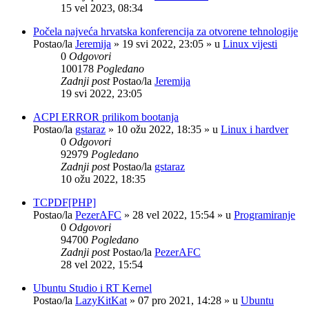
15 vel 2023, 08:34
Počela najveća hrvatska konferencija za otvorene tehnologije
Postao/la
Jeremija
»
19 svi 2022, 23:05
» u
Linux vijesti
0
Odgovori
100178
Pogledano
Zadnji post
Postao/la
Jeremija
19 svi 2022, 23:05
ACPI ERROR prilikom bootanja
Postao/la
gstaraz
»
10 ožu 2022, 18:35
» u
Linux i hardver
0
Odgovori
92979
Pogledano
Zadnji post
Postao/la
gstaraz
10 ožu 2022, 18:35
TCPDF[PHP]
Postao/la
PezerAFC
»
28 vel 2022, 15:54
» u
Programiranje
0
Odgovori
94700
Pogledano
Zadnji post
Postao/la
PezerAFC
28 vel 2022, 15:54
Ubuntu Studio i RT Kernel
Postao/la
LazyKitKat
»
07 pro 2021, 14:28
» u
Ubuntu