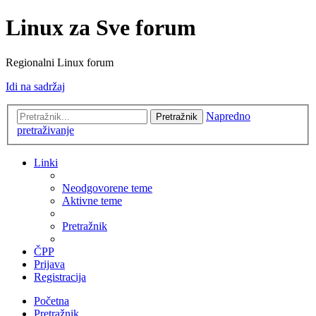
Linux za Sve forum
Regionalni Linux forum
Idi na sadržaj
Napredno
Pretražnik
pretraživanje
Linki
Neodgovorene teme
Aktivne teme
Pretražnik
ČPP
Prijava
Registracija
Početna
Pretražnik