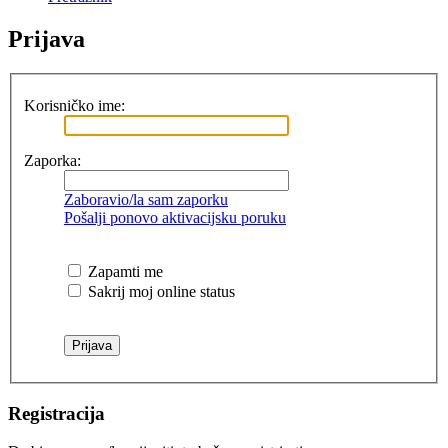
Prijava
Korisničko ime:
Zaporka:
Zaboravio/la sam zaporku
Pošalji ponovo aktivacijsku poruku
Zapamti me
Sakrij moj online status
Registracija