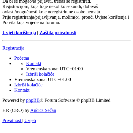
Da bi se mogao/la prijaviti, trebaš se registrirati.
Registracijom, koja traje nekoliko sekundi, dobivaš
ovlasti/mogućnosti koje neregistrirane osobe nemaju.
Prije registriranja/prijavljivanja, molim(o), prouči Uvjete korištenja i
Pravila koja vrijede na forumu.
Uvjeti korištenja
|
Zaštita privatnosti
Registracija
Početna
Kontakt
Vremenska zona:
UTC+01:00
Izbriši kolačiće
Vremenska zona:
UTC+01:00
Izbriši kolačiće
Kontakt
Powered by
phpBB
® Forum Software © phpBB Limited
HR (CRO) by
Ančica Sečan
Privatnost
|
Uvjeti