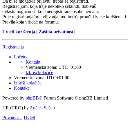
Da bi se mogao/la prijaviti, trebaš se registrirati.
Registracijom, koja traje nekoliko sekundi, dobivaš
ovlasti/mogućnosti koje neregistrirane osobe nemaju.
Prije registriranja/prijavljivanja, molim(o), prouči Uvjete korištenja i
Pravila koja vrijede na forumu.
Uvjeti korištenja
|
Zaštita privatnosti
Registracija
Početna
Kontakt
Vremenska zona:
UTC+01:00
Izbriši kolačiće
Vremenska zona:
UTC+01:00
Izbriši kolačiće
Kontakt
Powered by
phpBB
® Forum Software © phpBB Limited
HR (CRO) by
Ančica Sečan
Privatnost
|
Uvjeti