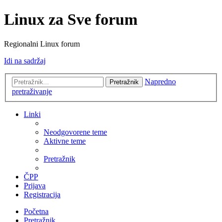
Linux za Sve forum
Regionalni Linux forum
Idi na sadržaj
Napredno
Pretražnik
pretraživanje
Linki
Neodgovorene teme
Aktivne teme
Pretražnik
ČPP
Prijava
Registracija
Početna
Pretražnik