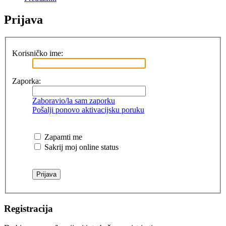
Prijava
Korisničko ime:
Zaporka:
Zaboravio/la sam zaporku
Pošalji ponovo aktivacijsku poruku
Zapamti me
Sakrij moj online status
Registracija