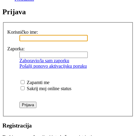
Prijava
Korisničko ime:
Zaporka:
Zaboravio/la sam zaporku
Pošalji ponovo aktivacijsku poruku
Zapamti me
Sakrij moj online status
Registracija