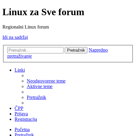
Linux za Sve forum
Regionalni Linux forum
Idi na sadržaj
Napredno
Pretražnik
pretraživanje
Linki
Neodgovorene teme
Aktivne teme
Pretražnik
ČPP
Prijava
Registracija
Početna
Pretražnik