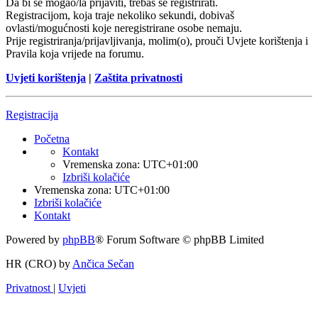
Da bi se mogao/la prijaviti, trebaš se registrirati.
Registracijom, koja traje nekoliko sekundi, dobivaš
ovlasti/mogućnosti koje neregistrirane osobe nemaju.
Prije registriranja/prijavljivanja, molim(o), prouči Uvjete korištenja i
Pravila koja vrijede na forumu.
Uvjeti korištenja
|
Zaštita privatnosti
Registracija
Početna
Kontakt
Vremenska zona:
UTC+01:00
Izbriši kolačiće
Vremenska zona:
UTC+01:00
Izbriši kolačiće
Kontakt
Powered by
phpBB
® Forum Software © phpBB Limited
HR (CRO) by
Ančica Sečan
Privatnost
|
Uvjeti