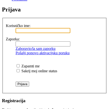
Prijava
Korisničko ime:
Zaporka:
Zaboravio/la sam zaporku
Pošalji ponovo aktivacijsku poruku
Zapamti me
Sakrij moj online status
Registracija