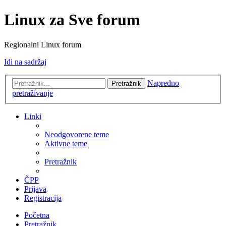
Linux za Sve forum
Regionalni Linux forum
Idi na sadržaj
Napredno
Pretražnik
pretraživanje
Linki
Neodgovorene teme
Aktivne teme
Pretražnik
ČPP
Prijava
Registracija
Početna
Pretražnik