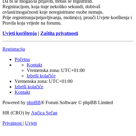
Da bi se mogao/la prijaviti, trebaš se registrirati.
Registracijom, koja traje nekoliko sekundi, dobivaš
ovlasti/mogućnosti koje neregistrirane osobe nemaju.
Prije registriranja/prijavljivanja, molim(o), prouči Uvjete korištenja i
Pravila koja vrijede na forumu.
Uvjeti korištenja
|
Zaštita privatnosti
Registracija
Početna
Kontakt
Vremenska zona:
UTC+01:00
Izbriši kolačiće
Vremenska zona:
UTC+01:00
Izbriši kolačiće
Kontakt
Powered by
phpBB
® Forum Software © phpBB Limited
HR (CRO) by
Ančica Sečan
Privatnost
|
Uvjeti