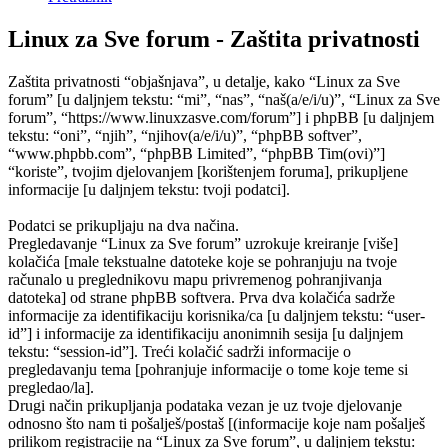
Linux za Sve forum - Zaštita privatnosti
Zaštita privatnosti “objašnjava”, u detalje, kako “Linux za Sve
forum” [u daljnjem tekstu: “mi”, “nas”, “naš(a/e/i/u)”, “Linux za Sve
forum”, “https://www.linuxzasve.com/forum”] i phpBB [u daljnjem
tekstu: “oni”, “njih”, “njihov(a/e/i/u)”, “phpBB softver”,
“www.phpbb.com”, “phpBB Limited”, “phpBB Tim(ovi)”]
“koriste”, tvojim djelovanjem [korištenjem foruma], prikupljene
informacije [u daljnjem tekstu: tvoji podatci].
Podatci se prikupljaju na dva načina.
Pregledavanje “Linux za Sve forum” uzrokuje kreiranje [više]
kolačića [male tekstualne datoteke koje se pohranjuju na tvoje
računalo u preglednikovu mapu privremenog pohranjivanja
datoteka] od strane phpBB softvera. Prva dva kolačića sadrže
informacije za identifikaciju korisnika/ca [u daljnjem tekstu: “user-
id”] i informacije za identifikaciju anonimnih sesija [u daljnjem
tekstu: “session-id”]. Treći kolačić sadrži informacije o
pregledavanju tema [pohranjuje informacije o tome koje teme si
pregledao/la].
Drugi način prikupljanja podataka vezan je uz tvoje djelovanje
odnosno što nam ti pošalješ/postaš [(informacije koje nam pošalješ
prilikom registracije na “Linux za Sve forum”, u daljnjem tekstu: