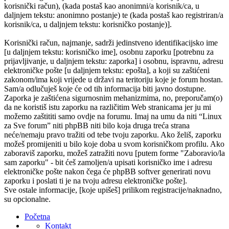
korisnički račun), (kada postaš kao anonimni/a korisnik/ca, u
daljnjem tekstu: anonimno postanje) te (kada postaš kao registriran/a
korisnik/ca, u daljnjem tekstu: korisničko postanje)].
Korisnički račun, najmanje, sadrži jedinstveno identifikacijsko ime
[u daljnjem tekstu: korisničko ime], osobnu zaporku [potrebnu za
prijavljivanje, u daljnjem tekstu: zaporka] i osobnu, ispravnu, adresu
elektroničke pošte [u daljnjem tekstu: epošta], a koji su zaštićeni
zakonom/ima koji vrijede u državi na teritoriju koje je forum hostan.
Sam/a odlučuješ koje će od tih informacija biti javno dostupne.
Zaporka je zaštićena sigurnosnim mehanizmima, no, preporučam(o)
da ne koristiš istu zaporku na različitim Web stranicama jer ju mi
možemo zaštititi samo ovdje na forumu. Imaj na umu da niti “Linux
za Sve forum” niti phpBB niti bilo koja druga treća strana
neće/nemaju pravo tražiti od tebe tvoju zaporku. Ako želiš, zaporku
možeš promijeniti u bilo koje doba u svom korisničkom profilu. Ako
zaboraviš zaporku, možeš zatražiti novu [putem forme "Zaboravio/la
sam zaporku" - bit ćeš zamoljen/a upisati korisničko ime i adresu
elektroničke pošte nakon čega će phpBB softver generirati novu
zaporku i poslati ti je na tvoju adresu elektroničke pošte].
Sve ostale informacije, [koje upišeš] prilikom registracije/naknadno,
su opcionalne.
Početna
Kontakt