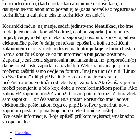
korisnički račun), (kada postaš kao anonimni/a korisnik/ca, u
daljnjem tekstu: anonimno postanje) te (kada postaš kao registriran/a
korisnik/ca, u daljnjem tekstu: korisničko postanje)].
Korisnički račun, najmanje, sadrži jedinstveno identifikacijsko ime
[u daljnjem tekstu: korisničko ime], osobnu zaporku [potrebnu za
prijavljivanje, u daljnjem tekstu: zaporka] i osobnu, ispravnu, adresu
elektroničke pošte [u daljnjem tekstu: epošta], a koji su zaštićeni
zakonom/ima koji vrijede u državi na teritoriju koje je forum hostan.
Sam/a odlučuješ koje će od tih informacija biti javno dostupne.
Zaporka je zaštićena sigurnosnim mehanizmima, no, preporučam(o)
da ne koristiš istu zaporku na različitim Web stranicama jer ju mi
možemo zaštititi samo ovdje na forumu. Imaj na umu da niti “Linux
za Sve forum” niti phpBB niti bilo koja druga treća strana
neće/nemaju pravo tražiti od tebe tvoju zaporku. Ako želiš, zaporku
možeš promijeniti u bilo koje doba u svom korisničkom profilu. Ako
zaboraviš zaporku, možeš zatražiti novu [putem forme "Zaboravio/la
sam zaporku" - bit ćeš zamoljen/a upisati korisničko ime i adresu
elektroničke pošte nakon čega će phpBB softver generirati novu
zaporku i poslati ti je na tvoju adresu elektroničke pošte].
Sve ostale informacije, [koje upišeš] prilikom registracije/naknadno,
su opcionalne.
Početna