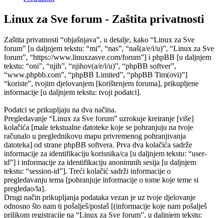
Linux za Sve forum - Zaštita privatnosti
Zaštita privatnosti “objašnjava”, u detalje, kako “Linux za Sve
forum” [u daljnjem tekstu: “mi”, “nas”, “naš(a/e/i/u)”, “Linux za Sve
forum”, “https://www.linuxzasve.com/forum”] i phpBB [u daljnjem
tekstu: “oni”, “njih”, “njihov(a/e/i/u)”, “phpBB softver”,
“www.phpbb.com”, “phpBB Limited”, “phpBB Tim(ovi)”]
“koriste”, tvojim djelovanjem [korištenjem foruma], prikupljene
informacije [u daljnjem tekstu: tvoji podatci].
Podatci se prikupljaju na dva načina.
Pregledavanje “Linux za Sve forum” uzrokuje kreiranje [više]
kolačića [male tekstualne datoteke koje se pohranjuju na tvoje
računalo u preglednikovu mapu privremenog pohranjivanja
datoteka] od strane phpBB softvera. Prva dva kolačića sadrže
informacije za identifikaciju korisnika/ca [u daljnjem tekstu: “user-
id”] i informacije za identifikaciju anonimnih sesija [u daljnjem
tekstu: “session-id”]. Treći kolačić sadrži informacije o
pregledavanju tema [pohranjuje informacije o tome koje teme si
pregledao/la].
Drugi način prikupljanja podataka vezan je uz tvoje djelovanje
odnosno što nam ti pošalješ/postaš [(informacije koje nam pošalješ
prilikom registracije na “Linux za Sve forum”, u daljnjem tekstu: