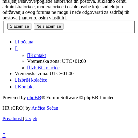
mišljenja/stavove/poglede autora/ica tih postova, sukladno čemu
administratori/ce, moderatori/ce i ostale osobe koje sudjeluju u
održavanju ovog foruma ne mogu i neće odgovarati za sadržaj tih
postova [naravno, osim vlastitih].
Početna
Kontakt
Vremenska zona:
UTC+01:00
Izbriši kolačiće
Vremenska zona:
UTC+01:00
Izbriši kolačiće
Kontakt
Powered by
phpBB
® Forum Software © phpBB Limited
HR (CRO) by
Ančica Sečan
Privatnost
|
Uvjeti