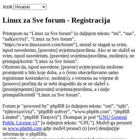
Jezik:
Linux za Sve forum - Registracija
Pristupom na “Linux za Sve forum” [u daljnjem tekstu: “mi”, “nas”,
“naš(a/e/i/u)”, “Linux za Sve forum”,
“https://www.linuxzasve.com/forum”], moraš se slagati sa svim,
ispod navedenim, [pravnim] uvjetima/pravilima. Ako se ne slažeš sa
svim, ispod navedenim, [pravnim] uvjetima/pravilima, molim(o), ne
pristupaj/koristi “Linux za Sve forum”.
Obzirom da, ispod navedene, [pravne] uvjete/pravila možemo
promijeniti u bilo koje doba, a o čemu obavještavamo samo
registrirane korisnike/ce, molim(o), s vremena na vrijeme ih
[ponovo] pročitaj da se nebi dogodilo da se ne slažeš s
[promijenjenim] [pravnim] uvjetima/pravilima, a i dalje
pristupaš/koristiš “Linux za Sve forum”.
Forum je "powered by" phpBB [u daljnjem tekstu: “oni”, “njih”,
“njihov(a/e/i/u)”, “phpBB softver”, “www.phpbb.com”, “phpBB
Limited”, “phpBB Tim(ovi)”]. Dostupan je pod “
GNU General
Public License v2
” [u daljnjem tekstu: “GPL”]. Možeš ga preuzeti
sa
www.phpbb.com
gdje možeš pronaći (i) [sve] detaljn(ij)e
informacije o phpBBu.