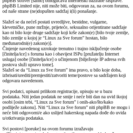
phpBB softver [samo] omogućava Internetski bazirane rasprave.
phpBB Limited nije, niti može biti, odgovoran za, na ovom forumu,
od naše strane (ne)dopušten sadržaj i(li) ponašanje.
Slažeš se da nećeš postati uvredljive, bestidne, vulgarne,
klevetničke, pune mržnje, prijeteće, seksualno orijentirane sadržaje
kao ni bilo koje druge sadržaje koji krše zakon(e) [bilo tvoje zemlje,
bilo zemlje u kojoj je “Linux za Sve forum” hostan, bilo
međunarodni(e) zakon(e)].
Činjenje navedenog uzrokuje trenutno i trajno isključenje osobe
[činitelja/ice] s foruma kao i obavijest ISPu [pružatelju Internet
usluga] osobe [činitelja/ice] o učinjenom [bilježenje IP adresa svih
postova služi upravo tome].
Slažeš se da “Linux za Sve forum” ima pravo, u bilo koje doba,
izbrisati/urediti/premjestiti/zatvoriti teme/postove sa sadržajem koji
odgovara navedenom.
Svi podatci, upisani prilikom registracije, upisuju se u bazu
podataka. Niti jedan podatak ne smije i neće biti dan na uvid ikojoj
osobi [osim tebi, “Linux za Sve forum” i onih-ako/što/kako
podliježe zakonu]. Niti “Linux za Sve forum” niti phpBB ne mogu i
neće biti odgovorni/e ako uslijed hakerskog napada dođe do uvida
u/otkrivanja podataka.
Svi postovi [poruke] na ovom forumu izražavaju