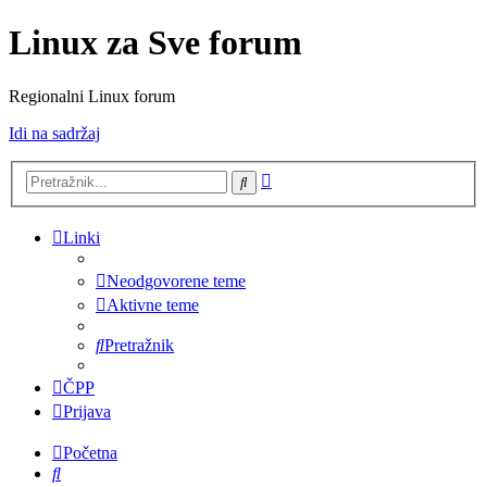
Linux za Sve forum
Regionalni Linux forum
Idi na sadržaj
Napredno
Pretražnik
pretraživanje
Linki
Neodgovorene teme
Aktivne teme
Pretražnik
ČPP
Prijava
Početna
Pretražnik