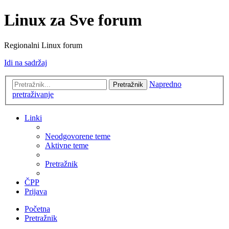
Linux za Sve forum
Regionalni Linux forum
Idi na sadržaj
Napredno
Pretražnik
pretraživanje
Linki
Neodgovorene teme
Aktivne teme
Pretražnik
ČPP
Prijava
Početna
Pretražnik