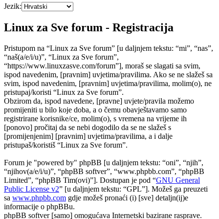
Jezik:
Linux za Sve forum - Registracija
Pristupom na “Linux za Sve forum” [u daljnjem tekstu: “mi”, “nas”,
“naš(a/e/i/u)”, “Linux za Sve forum”,
“https://www.linuxzasve.com/forum”], moraš se slagati sa svim,
ispod navedenim, [pravnim] uvjetima/pravilima. Ako se ne slažeš sa
svim, ispod navedenim, [pravnim] uvjetima/pravilima, molim(o), ne
pristupaj/koristi “Linux za Sve forum”.
Obzirom da, ispod navedene, [pravne] uvjete/pravila možemo
promijeniti u bilo koje doba, a o čemu obavještavamo samo
registrirane korisnike/ce, molim(o), s vremena na vrijeme ih
[ponovo] pročitaj da se nebi dogodilo da se ne slažeš s
[promijenjenim] [pravnim] uvjetima/pravilima, a i dalje
pristupaš/koristiš “Linux za Sve forum”.
Forum je "powered by" phpBB [u daljnjem tekstu: “oni”, “njih”,
“njihov(a/e/i/u)”, “phpBB softver”, “www.phpbb.com”, “phpBB
Limited”, “phpBB Tim(ovi)”]. Dostupan je pod “
GNU General
Public License v2
” [u daljnjem tekstu: “GPL”]. Možeš ga preuzeti
sa
www.phpbb.com
gdje možeš pronaći (i) [sve] detaljn(ij)e
informacije o phpBBu.
phpBB softver [samo] omogućava Internetski bazirane rasprave.