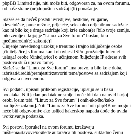
phpBB Limited nije, niti može biti, odgovoran za, na ovom forumu,
od naše strane (ne)dopušten sadržaj i(li) ponašanje.
Slažeš se da nećeš postati uvredljive, bestidne, vulgarne,
klevetničke, pune mržnje, prijeteće, seksualno orijentirane sadržaje
kao ni bilo koje druge sadržaje koji krše zakon(e) [bilo tvoje zemlje,
bilo zemlje u kojoj je “Linux za Sve forum” hostan, bilo
međunarodni(e) zakon(e)].
Činjenje navedenog uzrokuje trenutno i trajno isključenje osobe
[činitelja/ice] s foruma kao i obavijest ISPu [pružatelju Internet
usluga] osobe [činitelja/ice] o učinjenom [bilježenje IP adresa svih
postova služi upravo tome].
Slažeš se da “Linux za Sve forum” ima pravo, u bilo koje doba,
izbrisati/urediti/premjestiti/zatvoriti teme/postove sa sadržajem koji
odgovara navedenom.
Svi podatci, upisani prilikom registracije, upisuju se u bazu
podataka. Niti jedan podatak ne smije i neće biti dan na uvid ikojoj
osobi [osim tebi, “Linux za Sve forum” i onih-ako/što/kako
podliježe zakonu]. Niti “Linux za Sve forum” niti phpBB ne mogu i
neće biti odgovorni/e ako uslijed hakerskog napada dođe do uvida
u/otkrivanja podataka.
Svi postovi [poruke] na ovom forumu izražavaju
mišljenja/stavove/poglede autora/ica tih postova, sukladno čemu