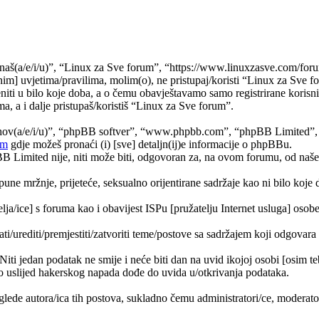
naš(a/e/i/u)”, “Linux za Sve forum”, “https://www.linuxzasve.com/foru
im] uvjetima/pravilima, molim(o), ne pristupaj/koristi “Linux za Sve f
ti u bilo koje doba, a o čemu obavještavamo samo registrirane korisnik
a, a i dalje pristupaš/koristiš “Linux za Sve forum”.
jihov(a/e/i/u)”, “phpBB softver”, “www.phpbb.com”, “phpBB Limited”
om
gdje možeš pronaći (i) [sve] detaljn(ij)e informacije o phpBBu.
Limited nije, niti može biti, odgovoran za, na ovom forumu, od naše s
pune mržnje, prijeteće, seksualno orijentirane sadržaje kao ni bilo koje 
lja/ice] s foruma kao i obavijest ISPu [pružatelju Internet usluga] osobe 
ati/urediti/premjestiti/zatvoriti teme/postove sa sadržajem koji odgova
 Niti jedan podatak ne smije i neće biti dan na uvid ikojoj osobi [osim 
 uslijed hakerskog napada dođe do uvida u/otkrivanja podataka.
lede autora/ica tih postova, sukladno čemu administratori/ce, moderat