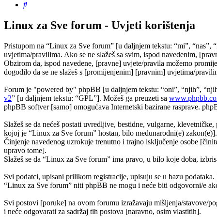
Pretražnik
Linux za Sve forum - Uvjeti korištenja
Pristupom na “Linux za Sve forum” [u daljnjem tekstu: “mi”, “nas”, “
uvjetima/pravilima. Ako se ne slažeš sa svim, ispod navedenim, [pravn
Obzirom da, ispod navedene, [pravne] uvjete/pravila možemo promijeni
dogodilo da se ne slažeš s [promijenjenim] [pravnim] uvjetima/pravilim
Forum je "powered by" phpBB [u daljnjem tekstu: “oni”, “njih”, “n
v2
” [u daljnjem tekstu: “GPL”]. Možeš ga preuzeti sa
www.phpbb.c
phpBB softver [samo] omogućava Internetski bazirane rasprave. phpBB 
Slažeš se da nećeš postati uvredljive, bestidne, vulgarne, klevetničke, 
kojoj je “Linux za Sve forum” hostan, bilo međunarodni(e) zakon(e)].
Činjenje navedenog uzrokuje trenutno i trajno isključenje osobe [činite
upravo tome].
Slažeš se da “Linux za Sve forum” ima pravo, u bilo koje doba, izbris
Svi podatci, upisani prilikom registracije, upisuju se u bazu podataka.
“Linux za Sve forum” niti phpBB ne mogu i neće biti odgovorni/e ako
Svi postovi [poruke] na ovom forumu izražavaju mišljenja/stavove/pog
i neće odgovarati za sadržaj tih postova [naravno, osim vlastitih].