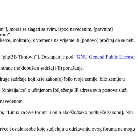
m”], moraš se slagati sa svim, ispod navedenim, [pravnim]
orum”.
e/ce, molim(o), s vremena na vrijeme ih [ponovo] pročitaj da se nebi
, “phpBB Tim(ovi)”]. Dostupan je pod “
GNU General Public License
trane (ne)dopušten sadržaj i(li) ponašanje.
druge sadržaje koji krše zakon(e) [bilo tvoje zemlje, bilo zemlje u
[činitelja/ice] o učinjenom [bilježenje IP adresa svih postova služi
ra navedenom.
tebi, “Linux za Sve forum” i onih-ako/što/kako podliježe zakonu]. Niti
ori/ce i ostale osobe koje sudjeluju u održavanju ovog foruma ne mogu