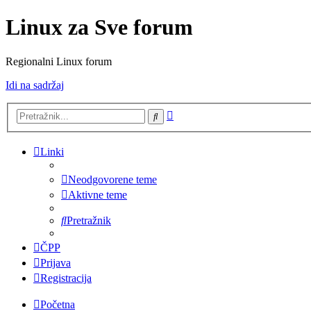
Linux za Sve forum
Regionalni Linux forum
Idi na sadržaj
Napredno
Pretražnik
pretraživanje
Linki
Neodgovorene teme
Aktivne teme
Pretražnik
ČPP
Prijava
Registracija
Početna