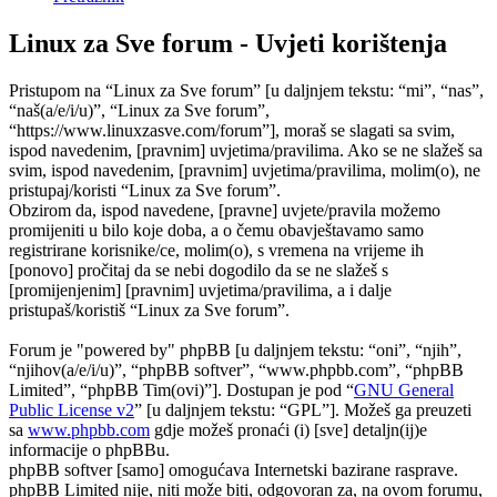
Linux za Sve forum - Uvjeti korištenja
Pristupom na “Linux za Sve forum” [u daljnjem tekstu: “mi”, “nas”,
“naš(a/e/i/u)”, “Linux za Sve forum”,
“https://www.linuxzasve.com/forum”], moraš se slagati sa svim,
ispod navedenim, [pravnim] uvjetima/pravilima. Ako se ne slažeš sa
svim, ispod navedenim, [pravnim] uvjetima/pravilima, molim(o), ne
pristupaj/koristi “Linux za Sve forum”.
Obzirom da, ispod navedene, [pravne] uvjete/pravila možemo
promijeniti u bilo koje doba, a o čemu obavještavamo samo
registrirane korisnike/ce, molim(o), s vremena na vrijeme ih
[ponovo] pročitaj da se nebi dogodilo da se ne slažeš s
[promijenjenim] [pravnim] uvjetima/pravilima, a i dalje
pristupaš/koristiš “Linux za Sve forum”.
Forum je "powered by" phpBB [u daljnjem tekstu: “oni”, “njih”,
“njihov(a/e/i/u)”, “phpBB softver”, “www.phpbb.com”, “phpBB
Limited”, “phpBB Tim(ovi)”]. Dostupan je pod “
GNU General
Public License v2
” [u daljnjem tekstu: “GPL”]. Možeš ga preuzeti
sa
www.phpbb.com
gdje možeš pronaći (i) [sve] detaljn(ij)e
informacije o phpBBu.
phpBB softver [samo] omogućava Internetski bazirane rasprave.
phpBB Limited nije, niti može biti, odgovoran za, na ovom forumu,