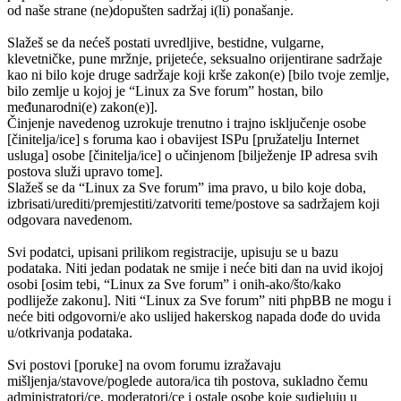
od naše strane (ne)dopušten sadržaj i(li) ponašanje.
Slažeš se da nećeš postati uvredljive, bestidne, vulgarne,
klevetničke, pune mržnje, prijeteće, seksualno orijentirane sadržaje
kao ni bilo koje druge sadržaje koji krše zakon(e) [bilo tvoje zemlje,
bilo zemlje u kojoj je “Linux za Sve forum” hostan, bilo
međunarodni(e) zakon(e)].
Činjenje navedenog uzrokuje trenutno i trajno isključenje osobe
[činitelja/ice] s foruma kao i obavijest ISPu [pružatelju Internet
usluga] osobe [činitelja/ice] o učinjenom [bilježenje IP adresa svih
postova služi upravo tome].
Slažeš se da “Linux za Sve forum” ima pravo, u bilo koje doba,
izbrisati/urediti/premjestiti/zatvoriti teme/postove sa sadržajem koji
odgovara navedenom.
Svi podatci, upisani prilikom registracije, upisuju se u bazu
podataka. Niti jedan podatak ne smije i neće biti dan na uvid ikojoj
osobi [osim tebi, “Linux za Sve forum” i onih-ako/što/kako
podliježe zakonu]. Niti “Linux za Sve forum” niti phpBB ne mogu i
neće biti odgovorni/e ako uslijed hakerskog napada dođe do uvida
u/otkrivanja podataka.
Svi postovi [poruke] na ovom forumu izražavaju
mišljenja/stavove/poglede autora/ica tih postova, sukladno čemu
administratori/ce, moderatori/ce i ostale osobe koje sudjeluju u