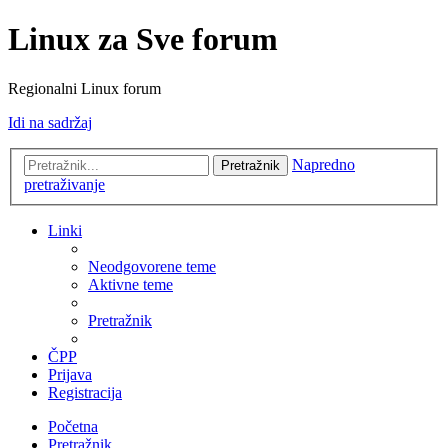
Linux za Sve forum
Regionalni Linux forum
Idi na sadržaj
Napredno
Pretražnik
pretraživanje
Linki
Neodgovorene teme
Aktivne teme
Pretražnik
ČPP
Prijava
Registracija
Početna
Pretražnik