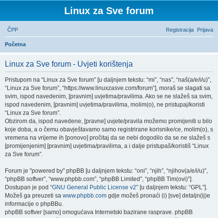
Linux za Sve forum
ČPP
Registracija
Prijava
P
Početna
r
Linux za Sve forum - Uvjeti korištenja
e
t
Pristupom na “Linux za Sve forum” [u daljnjem tekstu: “mi”, “nas”, “naš(a/e/i/u)”,
“Linux za Sve forum”, “https://www.linuxzasve.com/forum”], moraš se slagati sa
r
svim, ispod navedenim, [pravnim] uvjetima/pravilima. Ako se ne slažeš sa svim,
a
ispod navedenim, [pravnim] uvjetima/pravilima, molim(o), ne pristupaj/koristi
“Linux za Sve forum”.
ž
Obzirom da, ispod navedene, [pravne] uvjete/pravila možemo promijeniti u bilo
n
koje doba, a o čemu obavještavamo samo registrirane korisnike/ce, molim(o), s
vremena na vrijeme ih [ponovo] pročitaj da se nebi dogodilo da se ne slažeš s
i
[promijenjenim] [pravnim] uvjetima/pravilima, a i dalje pristupaš/koristiš “Linux
k
za Sve forum”.
Forum je "powered by" phpBB [u daljnjem tekstu: “oni”, “njih”, “njihov(a/e/i/u)”,
“phpBB softver”, “www.phpbb.com”, “phpBB Limited”, “phpBB Tim(ovi)”].
Dostupan je pod “
GNU General Public License v2
” [u daljnjem tekstu: “GPL”].
Možeš ga preuzeti sa
www.phpbb.com
gdje možeš pronaći (i) [sve] detaljn(ij)e
informacije o phpBBu.
phpBB softver [samo] omogućava Internetski bazirane rasprave. phpBB