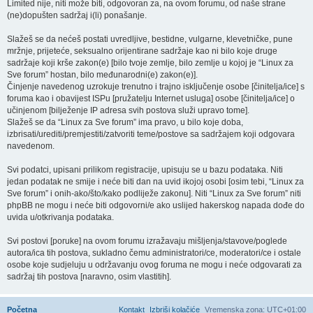
Limited nije, niti može biti, odgovoran za, na ovom forumu, od naše strane
(ne)dopušten sadržaj i(li) ponašanje.
Slažeš se da nećeš postati uvredljive, bestidne, vulgarne, klevetničke, pune
mržnje, prijeteće, seksualno orijentirane sadržaje kao ni bilo koje druge
sadržaje koji krše zakon(e) [bilo tvoje zemlje, bilo zemlje u kojoj je “Linux za
Sve forum” hostan, bilo međunarodni(e) zakon(e)].
Činjenje navedenog uzrokuje trenutno i trajno isključenje osobe [činitelja/ice] s
foruma kao i obavijest ISPu [pružatelju Internet usluga] osobe [činitelja/ice] o
učinjenom [bilježenje IP adresa svih postova služi upravo tome].
Slažeš se da “Linux za Sve forum” ima pravo, u bilo koje doba,
izbrisati/urediti/premjestiti/zatvoriti teme/postove sa sadržajem koji odgovara
navedenom.
Svi podatci, upisani prilikom registracije, upisuju se u bazu podataka. Niti
jedan podatak ne smije i neće biti dan na uvid ikojoj osobi [osim tebi, “Linux za
Sve forum” i onih-ako/što/kako podliježe zakonu]. Niti “Linux za Sve forum” niti
phpBB ne mogu i neće biti odgovorni/e ako uslijed hakerskog napada dođe do
uvida u/otkrivanja podataka.
Svi postovi [poruke] na ovom forumu izražavaju mišljenja/stavove/poglede
autora/ica tih postova, sukladno čemu administratori/ce, moderatori/ce i ostale
osobe koje sudjeluju u održavanju ovog foruma ne mogu i neće odgovarati za
sadržaj tih postova [naravno, osim vlastitih].
Početna
Kontakt
Izbriši kolačiće
Vremenska zona:
UTC+01:00