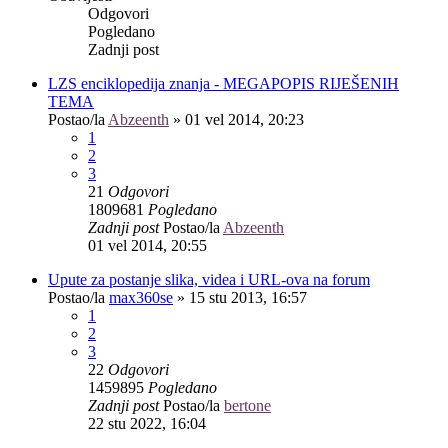
Odgovori
Pogledano
Zadnji post
LZS enciklopedija znanja - MEGAPOPIS RIJEŠENIH
TEMA
Postao/la
Abzeenth
»
01 vel 2014, 20:23
1
2
3
21
Odgovori
1809681
Pogledano
Zadnji post
Postao/la
Abzeenth
01 vel 2014, 20:55
Upute za postanje slika, videa i URL-ova na forum
Postao/la
max360se
»
15 stu 2013, 16:57
1
2
3
22
Odgovori
1459895
Pogledano
Zadnji post
Postao/la
bertone
22 stu 2022, 16:04