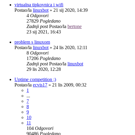
virtualna tipkovnica i wifi
Postao/la
linuxbot
»
21 sij 2020, 14:39
4
Odgovori
27829
Pogledano
Zadnji post
Postao/la
bertone
23 sij 2021, 16:43
problem s linuxom
Postao/la
linuxbot
»
24 lis 2020, 12:11
8
Odgovori
17206
Pogledano
Zadnji post
Postao/la
linuxbot
29 lis 2020, 12:28
Uptime competition ;)
Postao/la
ecvis17
»
21 lis 2009, 00:32
1
...
7
8
9
10
11
104
Odgovori
90486
Pogledano