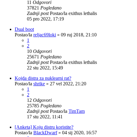
11
Odgovori
37821
Pogledano
Zadnji post
Postao/la
exithus lethalis
05 pro 2022, 17:19
Dual boot
Postao/la
reljac69loki
»
09 ruj 2018, 21:10
1
2
10
Odgovori
25671
Pogledano
Zadnji post
Postao/la
exithus lethalis
22 stu 2022, 15:49
Kojda distra za nuklearni rat?
Postao/la
shrike
»
27 vel 2022, 21:20
1
2
12
Odgovori
25785
Pogledano
Zadnji post
Postao/la
TimTam
17 stu 2022, 11:41
[Anketa] Koju distru koristite?
Postao/la
BlackDwarf
»
04 sij 2020, 16:57