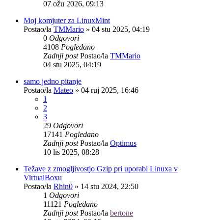
07 ožu 2026, 09:13
Moj komjuter za LinuxMint
Postao/la
TMMario
»
04 stu 2025, 04:19
0
Odgovori
4108
Pogledano
Zadnji post
Postao/la
TMMario
04 stu 2025, 04:19
samo jedno pitanje
Postao/la
Mateo
»
04 ruj 2025, 16:46
1
2
3
29
Odgovori
17141
Pogledano
Zadnji post
Postao/la
Optimus
10 lis 2025, 08:28
Težave z zmogljivostjo Gzip pri uporabi Linuxa v
VirtualBoxu
Postao/la
Rhin0
»
14 stu 2024, 22:50
1
Odgovori
11121
Pogledano
Zadnji post
Postao/la
bertone