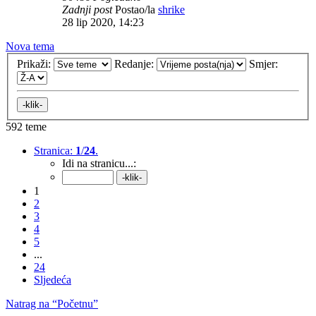
Zadnji post
Postao/la
shrike
28 lip 2020, 14:23
Nova tema
Prikaži:
Redanje:
Smjer:
592 teme
Stranica:
1
/
24
.
Idi na stranicu...:
1
2
3
4
5
...
24
Sljedeća
Natrag na “Početnu”