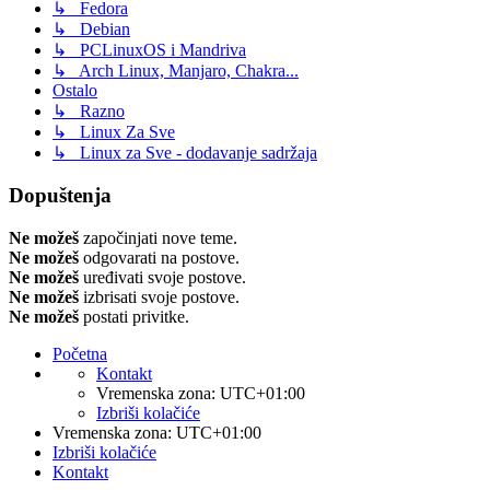
↳ Fedora
↳ Debian
↳ PCLinuxOS i Mandriva
↳ Arch Linux, Manjaro, Chakra...
Ostalo
↳ Razno
↳ Linux Za Sve
↳ Linux za Sve - dodavanje sadržaja
Dopuštenja
Ne možeš
započinjati nove teme.
Ne možeš
odgovarati na postove.
Ne možeš
uređivati svoje postove.
Ne možeš
izbrisati svoje postove.
Ne možeš
postati privitke.
Početna
Kontakt
Vremenska zona:
UTC+01:00
Izbriši kolačiće
Vremenska zona:
UTC+01:00
Izbriši kolačiće
Kontakt