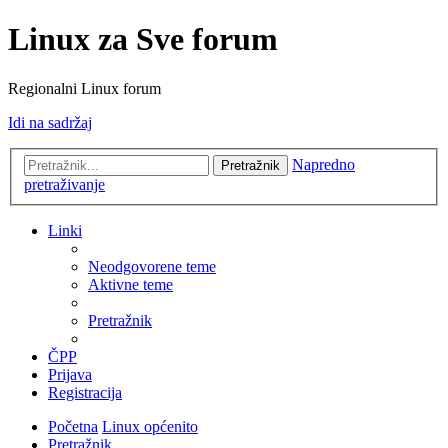
Linux za Sve forum
Regionalni Linux forum
Idi na sadržaj
Napredno
Pretražnik
pretraživanje
Linki
Neodgovorene teme
Aktivne teme
Pretražnik
ČPP
Prijava
Registracija
Početna
Linux općenito
Pretražnik