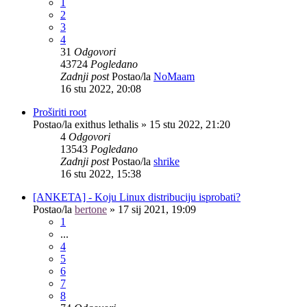
1
2
3
4
31
Odgovori
43724
Pogledano
Zadnji post
Postao/la
NoMaam
16 stu 2022, 20:08
Proširiti root
Postao/la
exithus lethalis
»
15 stu 2022, 21:20
4
Odgovori
13543
Pogledano
Zadnji post
Postao/la
shrike
16 stu 2022, 15:38
[ANKETA] - Koju Linux distribuciju isprobati?
Postao/la
bertone
»
17 sij 2021, 19:09
1
...
4
5
6
7
8