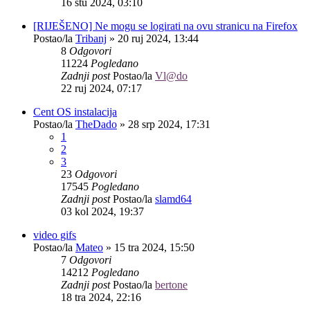
16 stu 2024, 03:10
[RIJEŠENO] Ne mogu se logirati na ovu stranicu na Firefox
Postao/la
Tribanj
»
20 ruj 2024, 13:44
8
Odgovori
11224
Pogledano
Zadnji post
Postao/la
Vl@do
22 ruj 2024, 07:17
Cent OS instalacija
Postao/la
TheDado
»
28 srp 2024, 17:31
1
2
3
23
Odgovori
17545
Pogledano
Zadnji post
Postao/la
slamd64
03 kol 2024, 19:37
video gifs
Postao/la
Mateo
»
15 tra 2024, 15:50
7
Odgovori
14212
Pogledano
Zadnji post
Postao/la
bertone
18 tra 2024, 22:16