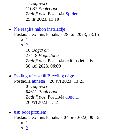
1
Odgovori
11687
Pogledano
Zadnji post
Postao/la
Spider
25 lis 2023, 10:18
Ne reagira nakon instalacije
Postao/la
exithus lethalis
»
28 kol 2023, 23:15
1
2
10
Odgovori
27418
Pogledano
Zadnji post
Postao/la
exithus lethalis
30 kol 2023, 06:09
Rolling release ili Bleeding edge
Postao/la
abnetta
»
20 svi 2023, 13:21
0
Odgovori
64611
Pogledano
Zadnji post
Postao/la
abnetta
20 svi 2023, 13:21
usb boot problem
Postao/la
exithus lethalis
»
04 pro 2022, 09:56
1
2