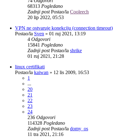
74
Odgovori
68313
Pogledano
Zadnji post
Postao/la
Cooleech
20 lip 2022, 05:53
VPN ne ostvaruje konekciju (connection timeout)
Postao/la
Sven
»
01 ruj 2021, 13:19
4
Odgovori
15841
Pogledano
Zadnji post
Postao/la
shrike
01 ruj 2021, 21:28
linux certifikati
Postao/la
kaiwan
»
12 lis 2009, 16:53
1
...
20
21
22
23
24
236
Odgovori
114328
Pogledano
Zadnji post
Postao/la
domy_os
11 tra 2021, 21:16