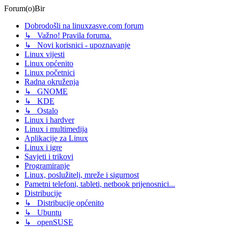
Forum(o)Bir
Dobrodošli na linuxzasve.com forum
↳ Važno! Pravila foruma.
↳ Novi korisnici - upoznavanje
Linux vijesti
Linux općenito
Linux početnici
Radna okruženja
↳ GNOME
↳ KDE
↳ Ostalo
Linux i hardver
Linux i multimedija
Aplikacije za Linux
Linux i igre
Savjeti i trikovi
Programiranje
Linux, poslužitelj, mreže i sigurnost
Pametni telefoni, tableti, netbook prijenosnici...
Distribucije
↳ Distribucije općenito
↳ Ubuntu
↳ openSUSE