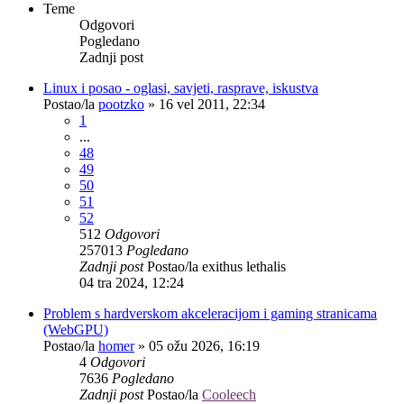
Teme
Odgovori
Pogledano
Zadnji post
Linux i posao - oglasi, savjeti, rasprave, iskustva
Postao/la
pootzko
»
16 vel 2011, 22:34
1
...
48
49
50
51
52
512
Odgovori
257013
Pogledano
Zadnji post
Postao/la
exithus lethalis
04 tra 2024, 12:24
Problem s hardverskom akceleracijom i gaming stranicama
(WebGPU)
Postao/la
homer
»
05 ožu 2026, 16:19
4
Odgovori
7636
Pogledano
Zadnji post
Postao/la
Cooleech