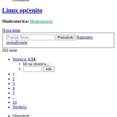
Linux općenito
Moderator/ica:
Moderatori/ce
Nova tema
Napredno
Pretražnik
pretraživanje
592 teme
Stranica:
1
/
24
.
Idi na stranicu...:
1
2
3
4
5
...
24
Sljedeća
Obavijesti