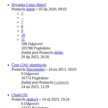
Hrvatska Linux distra?
Postao/la
damir
»
05 lip 2020, 09:03
1
...
7
8
9
10
11
106
Odgovori
105788
Pogledano
Zadnji post
Postao/la
shrike
29 lip 2023, 20:26
Čiste GNU distribucije
Postao/la
Staromodan
»
24 tra 2013, 18:03
9
Odgovori
16774
Pogledano
Zadnji post
Postao/la
Cooleech
24 tra 2023, 12:29
Chalet OS
Postao/la
zlatkoA
»
14 sij 2023, 10:24
6
Odgovori
17332
Pogledano