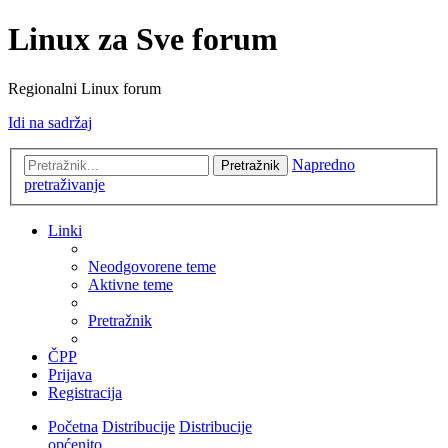
Linux za Sve forum
Regionalni Linux forum
Idi na sadržaj
Napredno
Pretražnik
pretraživanje
Linki
Neodgovorene teme
Aktivne teme
Pretražnik
ČPP
Prijava
Registracija
Početna
Distribucije
Distribucije
općenito