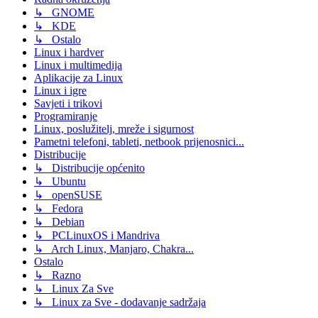
↳ GNOME
↳ KDE
↳ Ostalo
Linux i hardver
Linux i multimedija
Aplikacije za Linux
Linux i igre
Savjeti i trikovi
Programiranje
Linux, poslužitelj, mreže i sigurnost
Pametni telefoni, tableti, netbook prijenosnici...
Distribucije
↳ Distribucije općenito
↳ Ubuntu
↳ openSUSE
↳ Fedora
↳ Debian
↳ PCLinuxOS i Mandriva
↳ Arch Linux, Manjaro, Chakra...
Ostalo
↳ Razno
↳ Linux Za Sve
↳ Linux za Sve - dodavanje sadržaja