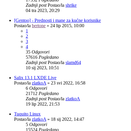
Zadnji post
Postao/la
shrike
04 tra 2023, 20:29
[Gentoo] - Prednosti i mane za kućne korisnike
Postao/la
bertone
»
24 lip 2015, 10:00
1
2
3
4
35
Odgovori
57616
Pogledano
Zadnji post
Postao/la
slamd64
10 sij 2023, 10:51
Salix 13.1 LXDE Live
Postao/la
zlatkoA
»
23 svi 2022, 16:58
6
Odgovori
21712
Pogledano
Zadnji post
Postao/la
zlatkoA
19 lip 2022, 21:53
Tuquito Linux
Postao/la
zlatkoA
»
18 sij 2022, 14:47
5
Odgovori
15524
Pogledano