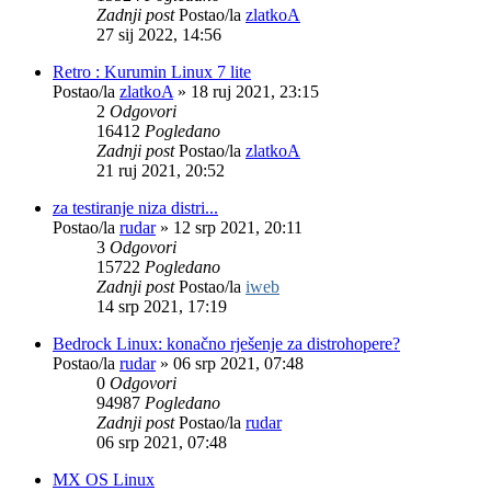
Zadnji post
Postao/la
zlatkoA
27 sij 2022, 14:56
Retro : Kurumin Linux 7 lite
Postao/la
zlatkoA
»
18 ruj 2021, 23:15
2
Odgovori
16412
Pogledano
Zadnji post
Postao/la
zlatkoA
21 ruj 2021, 20:52
za testiranje niza distri...
Postao/la
rudar
»
12 srp 2021, 20:11
3
Odgovori
15722
Pogledano
Zadnji post
Postao/la
iweb
14 srp 2021, 17:19
Bedrock Linux: konačno rješenje za distrohopere?
Postao/la
rudar
»
06 srp 2021, 07:48
0
Odgovori
94987
Pogledano
Zadnji post
Postao/la
rudar
06 srp 2021, 07:48
MX OS Linux