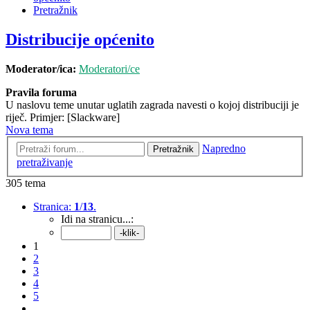
Pretražnik
Distribucije općenito
Moderator/ica:
Moderatori/ce
Pravila foruma
U naslovu teme unutar uglatih zagrada navesti o kojoj distribuciji je
riječ. Primjer: [Slackware]
Nova tema
Napredno
Pretražnik
pretraživanje
305 tema
Stranica:
1
/
13
.
Idi na stranicu...:
1
2
3
4
5
...