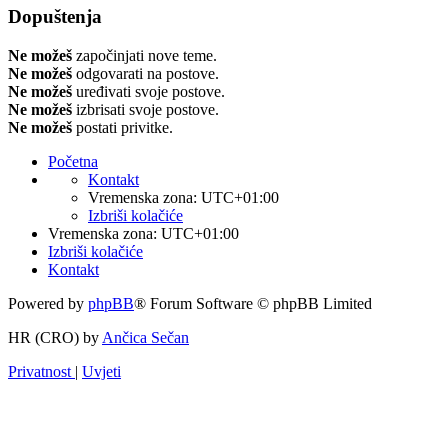
Dopuštenja
Ne možeš
započinjati nove teme.
Ne možeš
odgovarati na postove.
Ne možeš
uređivati svoje postove.
Ne možeš
izbrisati svoje postove.
Ne možeš
postati privitke.
Početna
Kontakt
Vremenska zona:
UTC+01:00
Izbriši kolačiće
Vremenska zona:
UTC+01:00
Izbriši kolačiće
Kontakt
Powered by
phpBB
® Forum Software © phpBB Limited
HR (CRO) by
Ančica Sečan
Privatnost
|
Uvjeti