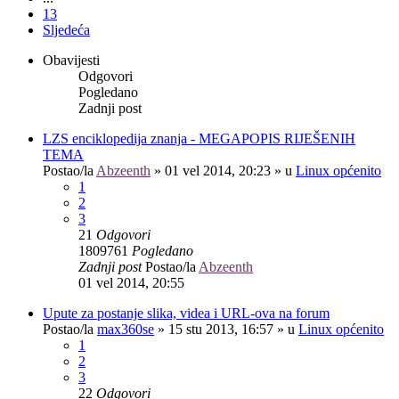
13
Sljedeća
Obavijesti
Odgovori
Pogledano
Zadnji post
LZS enciklopedija znanja - MEGAPOPIS RIJEŠENIH
TEMA
Postao/la
Abzeenth
»
01 vel 2014, 20:23
» u
Linux općenito
1
2
3
21
Odgovori
1809761
Pogledano
Zadnji post
Postao/la
Abzeenth
01 vel 2014, 20:55
Upute za postanje slika, videa i URL-ova na forum
Postao/la
max360se
»
15 stu 2013, 16:57
» u
Linux općenito
1
2
3
22
Odgovori