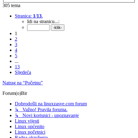
305 tema
Stranica:
1
/
13
.
Idi na stranicu...:
1
2
3
4
5
...
13
Sljedeća
Natrag na “Početnu”
Forum(o)Bir
Dobrodošli na linuxzasve.com forum
↳ Važno! Pravila foruma.
↳ Novi korisnici - upoznavanje
Linux vijesti
Linux općenito
Linux početnici
Radna okruženja