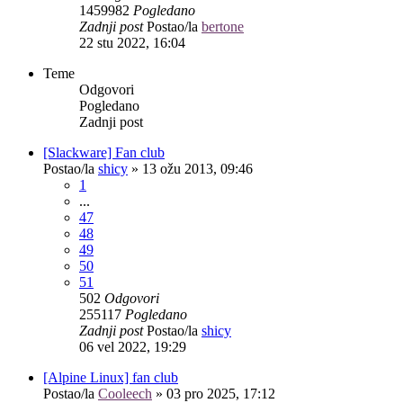
1459982
Pogledano
Zadnji post
Postao/la
bertone
22 stu 2022, 16:04
Teme
Odgovori
Pogledano
Zadnji post
[Slackware] Fan club
Postao/la
shicy
»
13 ožu 2013, 09:46
1
...
47
48
49
50
51
502
Odgovori
255117
Pogledano
Zadnji post
Postao/la
shicy
06 vel 2022, 19:29
[Alpine Linux] fan club
Postao/la
Cooleech
»
03 pro 2025, 17:12