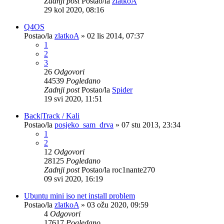
Zadnji post
Postao/la
zlatkoA
29 kol 2020, 08:16
Q4OS
Postao/la
zlatkoA
»
02 lis 2014, 07:37
1
2
3
26
Odgovori
44539
Pogledano
Zadnji post
Postao/la
Spider
19 svi 2020, 11:51
Back|Track / Kali
Postao/la
posjeko_sam_drva
»
07 stu 2013, 23:34
1
2
12
Odgovori
28125
Pogledano
Zadnji post
Postao/la
roc1nante270
09 svi 2020, 16:19
Ubuntu mini iso net install problem
Postao/la
zlatkoA
»
03 ožu 2020, 09:59
4
Odgovori
17617
Pogledano