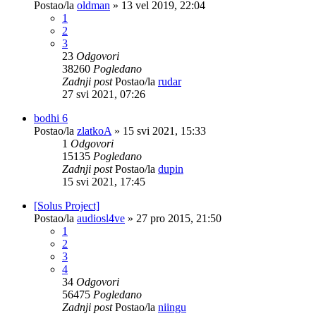
Postao/la
oldman
»
13 vel 2019, 22:04
1
2
3
23
Odgovori
38260
Pogledano
Zadnji post
Postao/la
rudar
27 svi 2021, 07:26
bodhi 6
Postao/la
zlatkoA
»
15 svi 2021, 15:33
1
Odgovori
15135
Pogledano
Zadnji post
Postao/la
dupin
15 svi 2021, 17:45
[Solus Project]
Postao/la
audiosl4ve
»
27 pro 2015, 21:50
1
2
3
4
34
Odgovori
56475
Pogledano
Zadnji post
Postao/la
niingu