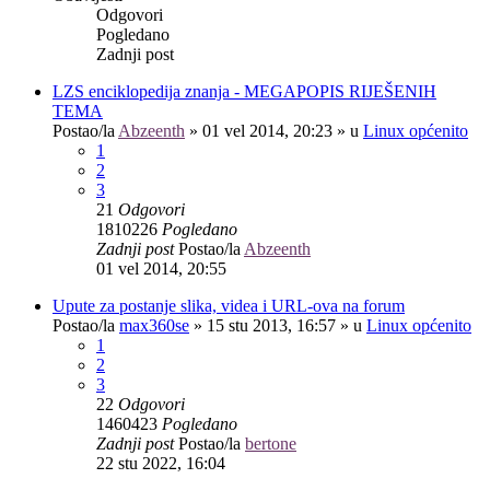
Odgovori
Pogledano
Zadnji post
LZS enciklopedija znanja - MEGAPOPIS RIJEŠENIH
TEMA
Postao/la
Abzeenth
»
01 vel 2014, 20:23
» u
Linux općenito
1
2
3
21
Odgovori
1810226
Pogledano
Zadnji post
Postao/la
Abzeenth
01 vel 2014, 20:55
Upute za postanje slika, videa i URL-ova na forum
Postao/la
max360se
»
15 stu 2013, 16:57
» u
Linux općenito
1
2
3
22
Odgovori
1460423
Pogledano
Zadnji post
Postao/la
bertone
22 stu 2022, 16:04