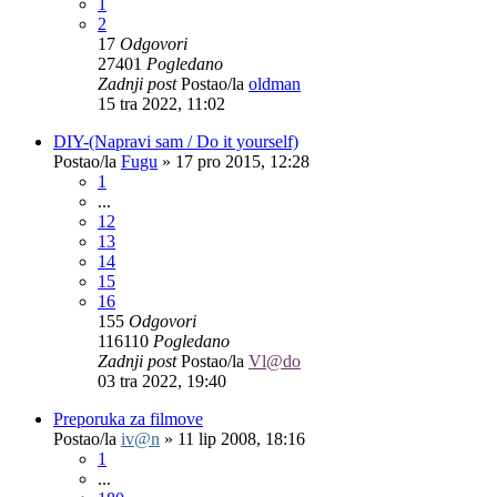
1
2
17
Odgovori
27401
Pogledano
Zadnji post
Postao/la
oldman
15 tra 2022, 11:02
DIY-(Napravi sam / Do it yourself)
Postao/la
Fugu
»
17 pro 2015, 12:28
1
...
12
13
14
15
16
155
Odgovori
116110
Pogledano
Zadnji post
Postao/la
Vl@do
03 tra 2022, 19:40
Preporuka za filmove
Postao/la
iv@n
»
11 lip 2008, 18:16
1
...