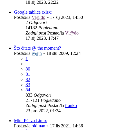
18 sij 2023, 22:22
Google tablice (xlsx)
Postao/la
Vl@do
»
17 sij 2023, 14:50
2
Odgovori
14182
Pogledano
Zadnji post
Postao/la
Vl@do
17 sij 2023, 17:47
Što čitate @ the moment?
Postao/la
iv@n
»
18 stu 2009, 12:24
1
...
80
81
82
83
84
833
Odgovori
217121
Pogledano
Zadnji post
Postao/la
franko
23 pro 2022, 01:24
Mini PC za Linux
Postao/la
oldman
»
17 lis 2021, 14:36