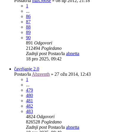
Postao/la
max360se
»
08 lip 2012, 21:18
1
...
86
87
88
89
90
891
Odgovori
212494
Pogledano
Zadnji post
Postao/la
abnetta
18 pro 2025, 09:42
čavrljanje 2.0
Postao/la
Abzeenth
»
27 ožu 2014, 12:43
1
...
479
480
481
482
483
4824
Odgovori
826528
Pogledano
Zadnji post
Postao/la
abnetta