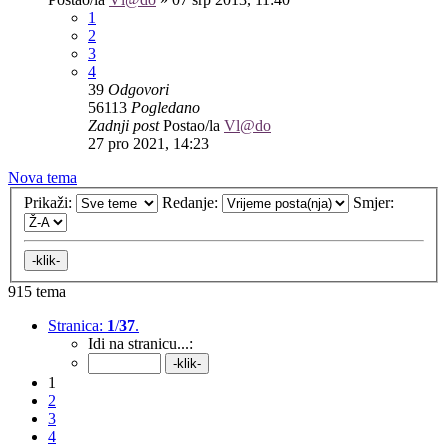
1
2
3
4
39
Odgovori
56113
Pogledano
Zadnji post
Postao/la
Vl@do
27 pro 2021, 14:23
Nova tema
Prikaži:
Redanje:
Smjer:
915 tema
Stranica:
1
/
37
.
Idi na stranicu...:
1
2
3
4