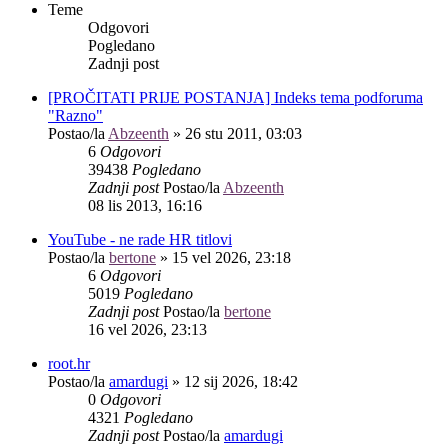
Teme
Odgovori
Pogledano
Zadnji post
[PROČITATI PRIJE POSTANJA] Indeks tema podforuma
"Razno"
Postao/la
Abzeenth
»
26 stu 2011, 03:03
6
Odgovori
39438
Pogledano
Zadnji post
Postao/la
Abzeenth
08 lis 2013, 16:16
YouTube - ne rade HR titlovi
Postao/la
bertone
»
15 vel 2026, 23:18
6
Odgovori
5019
Pogledano
Zadnji post
Postao/la
bertone
16 vel 2026, 23:13
root.hr
Postao/la
amardugi
»
12 sij 2026, 18:42
0
Odgovori
4321
Pogledano
Zadnji post
Postao/la
amardugi