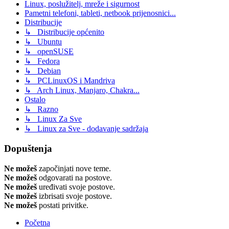
Linux, poslužitelj, mreže i sigurnost
Pametni telefoni, tableti, netbook prijenosnici...
Distribucije
↳ Distribucije općenito
↳ Ubuntu
↳ openSUSE
↳ Fedora
↳ Debian
↳ PCLinuxOS i Mandriva
↳ Arch Linux, Manjaro, Chakra...
Ostalo
↳ Razno
↳ Linux Za Sve
↳ Linux za Sve - dodavanje sadržaja
Dopuštenja
Ne možeš
započinjati nove teme.
Ne možeš
odgovarati na postove.
Ne možeš
uređivati svoje postove.
Ne možeš
izbrisati svoje postove.
Ne možeš
postati privitke.
Početna