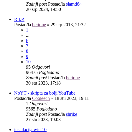
Zadnji post
Postao/la
slamd64
20 srp 2024, 19:50
R.I.P.
Postao/la
bertone
»
29 srp 2013, 21:32
1
...
6
7
8
9
10
95
Odgovori
96475
Pogledano
Zadnji post
Postao/la
bertone
30 stu 2023, 17:18
NoYT - skripta za bolji YouTube
Postao/la
Cooleech
»
18 stu 2023, 19:11
1
Odgovori
9565
Pogledano
Zadnji post
Postao/la
shrike
27 stu 2023, 19:03
instalacija win 10