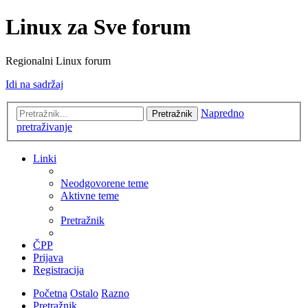
Linux za Sve forum
Regionalni Linux forum
Idi na sadržaj
Napredno
Pretražnik
pretraživanje
Linki
Neodgovorene teme
Aktivne teme
Pretražnik
ČPP
Prijava
Registracija
Početna
Ostalo
Razno
Pretražnik