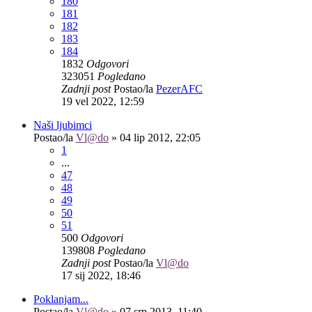
180
181
182
183
184
1832
Odgovori
323051
Pogledano
Zadnji post
Postao/la
PezerAFC
19 vel 2022, 12:59
Naši ljubimci
Postao/la
Vl@do
»
04 lip 2012, 22:05
1
...
47
48
49
50
51
500
Odgovori
139808
Pogledano
Zadnji post
Postao/la
Vl@do
17 sij 2022, 18:46
Poklanjam...
Postao/la
Vl@do
»
07 srp 2013, 11:40