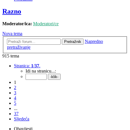
Razno
Moderator/ica:
Moderatori/ce
Nova tema
Napredno
Pretražnik
pretraživanje
915 tema
Stranica:
1
/
37
.
Idi na stranicu...:
1
2
3
4
5
...
37
Sljedeća
Obavijesti