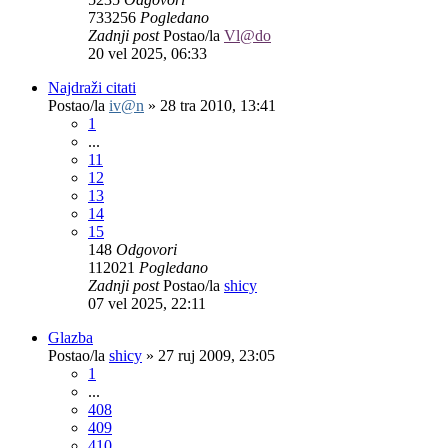
733256
Pogledano
Zadnji post
Postao/la
Vl@do
20 vel 2025, 06:33
Najdraži citati
Postao/la
iv@n
»
28 tra 2010, 13:41
1
...
11
12
13
14
15
148
Odgovori
112021
Pogledano
Zadnji post
Postao/la
shicy
07 vel 2025, 22:11
Glazba
Postao/la
shicy
»
27 ruj 2009, 23:05
1
...
408
409
410