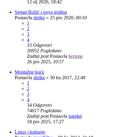
12 sij 2026, 18:42
Sretan Božić i nova godina
Postao/la
shrike
»
25 pro 2020, 00:10
1
2
3
4
33
Odgovori
26952
Pogledano
Zadnji post
Postao/la
bertone
26 pro 2025, 10:57
Montažne kuće
Postao/la
shrike
»
30 tra 2017, 22:49
1
2
3
4
34
Odgovori
74017
Pogledano
Zadnji post
Postao/la
pandul
18 pro 2025, 17:27
Linux i kuhanje