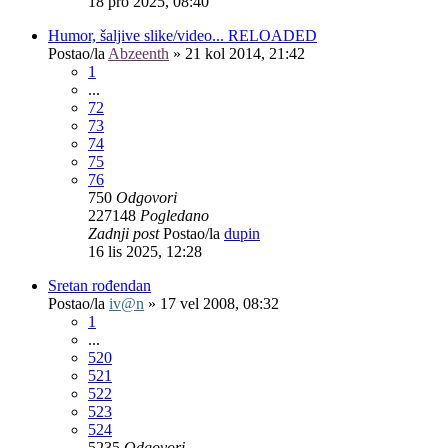
18 pro 2025, 08:40
Humor, šaljive slike/video... RELOADED
Postao/la
Abzeenth
»
21 kol 2014, 21:42
1
...
72
73
74
75
76
750
Odgovori
227148
Pogledano
Zadnji post
Postao/la
dupin
16 lis 2025, 12:28
Sretan rođendan
Postao/la
iv@n
»
17 vel 2008, 08:32
1
...
520
521
522
523
524
5235
Odgovori