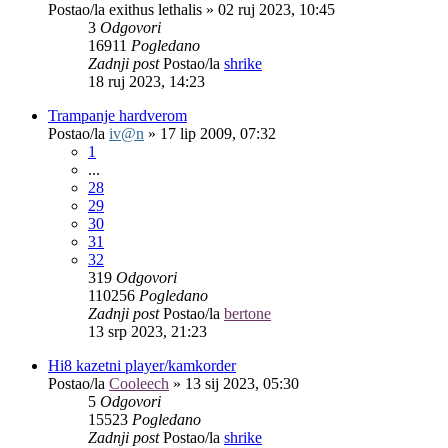
Postao/la
exithus lethalis
»
02 ruj 2023, 10:45
3
Odgovori
16911
Pogledano
Zadnji post
Postao/la
shrike
18 ruj 2023, 14:23
Trampanje hardverom
Postao/la
iv@n
»
17 lip 2009, 07:32
1
...
28
29
30
31
32
319
Odgovori
110256
Pogledano
Zadnji post
Postao/la
bertone
13 srp 2023, 21:23
Hi8 kazetni player/kamkorder
Postao/la
Cooleech
»
13 sij 2023, 05:30
5
Odgovori
15523
Pogledano
Zadnji post
Postao/la
shrike