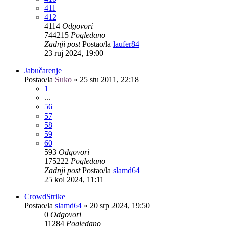
411
412
4114
Odgovori
744215
Pogledano
Zadnji post
Postao/la
laufer84
23 ruj 2024, 19:00
Jabučarenje
Postao/la
Suko
»
25 stu 2011, 22:18
1
...
56
57
58
59
60
593
Odgovori
175222
Pogledano
Zadnji post
Postao/la
slamd64
25 kol 2024, 11:11
CrowdStrike
Postao/la
slamd64
»
20 srp 2024, 19:50
0
Odgovori
11284
Pogledano