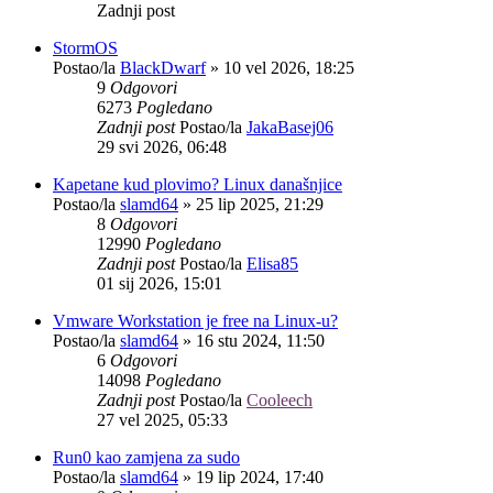
Zadnji post
StormOS
Postao/la
BlackDwarf
»
10 vel 2026, 18:25
9
Odgovori
6273
Pogledano
Zadnji post
Postao/la
JakaBasej06
29 svi 2026, 06:48
Kapetane kud plovimo? Linux današnjice
Postao/la
slamd64
»
25 lip 2025, 21:29
8
Odgovori
12990
Pogledano
Zadnji post
Postao/la
Elisa85
01 sij 2026, 15:01
Vmware Workstation je free na Linux-u?
Postao/la
slamd64
»
16 stu 2024, 11:50
6
Odgovori
14098
Pogledano
Zadnji post
Postao/la
Cooleech
27 vel 2025, 05:33
Run0 kao zamjena za sudo
Postao/la
slamd64
»
19 lip 2024, 17:40