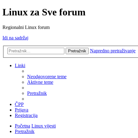
Linux za Sve forum
Regionalni Linux forum
Idi na sadržaj
Napredno pretraživanje
Pretražnik
Linki
Neodgovorene teme
Aktivne teme
Pretražnik
ČPP
Prijava
Registracija
Početna
Linux vijesti
Pretražnik