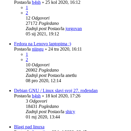
Postao/la
b4sh
»
25 kol 2020, 16:12
1
2
12
Odgovori
27172
Pogledano
Zadnji post
Postao/la
jorgovan
05 sij 2021, 19:12
Fedora na Lenovo laptopima :)
Postao/la
niingu
»
24 tra 2020, 16:11
1
2
10
Odgovori
26902
Pogledano
Zadnji post
Postao/la
anetlu
08 pro 2020, 12:14
Debian GNU / Linux slavi svoj 27. rođendan
Postao/la
b4sh
»
18 kol 2020, 17:26
3
Odgovori
18431
Pogledano
Zadnji post
Postao/la
shicy
01 ruj 2020, 13:44
Blagi pad linuxa