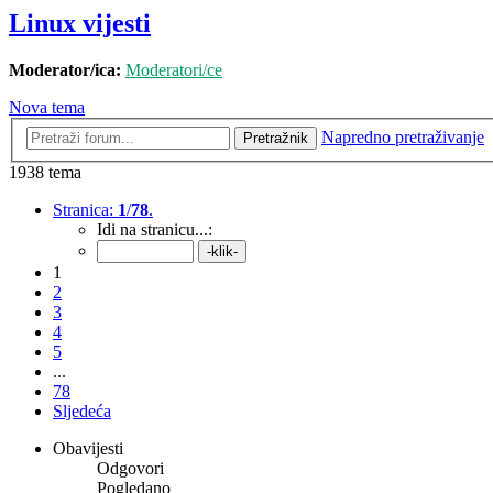
Linux vijesti
Moderator/ica:
Moderatori/ce
Nova tema
Napredno pretraživanje
Pretražnik
1938 tema
Stranica:
1
/
78
.
Idi na stranicu...:
1
2
3
4
5
...
78
Sljedeća
Obavijesti
Odgovori
Pogledano