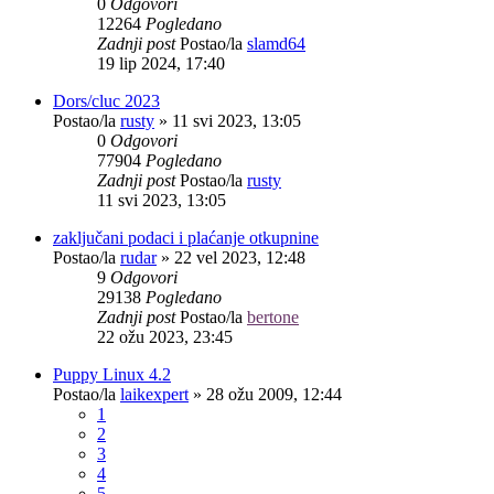
0
Odgovori
12264
Pogledano
Zadnji post
Postao/la
slamd64
19 lip 2024, 17:40
Dors/cluc 2023
Postao/la
rusty
»
11 svi 2023, 13:05
0
Odgovori
77904
Pogledano
Zadnji post
Postao/la
rusty
11 svi 2023, 13:05
zaključani podaci i plaćanje otkupnine
Postao/la
rudar
»
22 vel 2023, 12:48
9
Odgovori
29138
Pogledano
Zadnji post
Postao/la
bertone
22 ožu 2023, 23:45
Puppy Linux 4.2
Postao/la
laikexpert
»
28 ožu 2009, 12:44
1
2
3
4
5