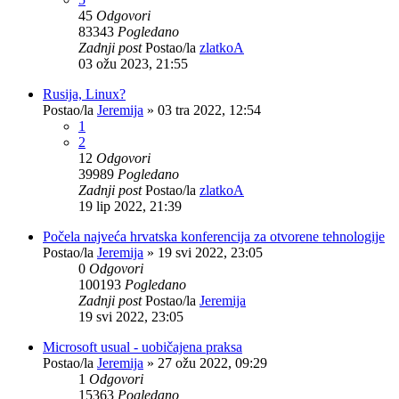
45
Odgovori
83343
Pogledano
Zadnji post
Postao/la
zlatkoA
03 ožu 2023, 21:55
Rusija, Linux?
Postao/la
Jeremija
»
03 tra 2022, 12:54
1
2
12
Odgovori
39989
Pogledano
Zadnji post
Postao/la
zlatkoA
19 lip 2022, 21:39
Počela najveća hrvatska konferencija za otvorene tehnologije
Postao/la
Jeremija
»
19 svi 2022, 23:05
0
Odgovori
100193
Pogledano
Zadnji post
Postao/la
Jeremija
19 svi 2022, 23:05
Microsoft usual - uobičajena praksa
Postao/la
Jeremija
»
27 ožu 2022, 09:29
1
Odgovori
15363
Pogledano