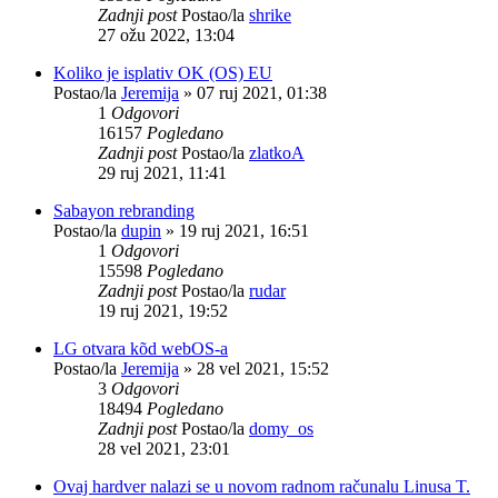
Zadnji post
Postao/la
shrike
27 ožu 2022, 13:04
Koliko je isplativ OK (OS) EU
Postao/la
Jeremija
»
07 ruj 2021, 01:38
1
Odgovori
16157
Pogledano
Zadnji post
Postao/la
zlatkoA
29 ruj 2021, 11:41
Sabayon rebranding
Postao/la
dupin
»
19 ruj 2021, 16:51
1
Odgovori
15598
Pogledano
Zadnji post
Postao/la
rudar
19 ruj 2021, 19:52
LG otvara kõd webOS-a
Postao/la
Jeremija
»
28 vel 2021, 15:52
3
Odgovori
18494
Pogledano
Zadnji post
Postao/la
domy_os
28 vel 2021, 23:01
Ovaj hardver nalazi se u novom radnom računalu Linusa T.