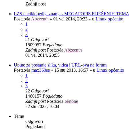
Zadnji post
LZS enciklopedija znanja - MEGAPOPIS RIJEŠENIH TEM
Postao/la
Abzeenth
»
01 vel 2014, 20:23
» u
Linux općenito
1
2
3
21
Odgovori
1809957
Pogledano
Zadnji post
Postao/la
Abzeenth
01 vel 2014, 20:55
Upute za postanje slika, videa i URL-ova na forum
Postao/la
max360se
»
15 stu 2013, 16:57
» u
Linux općenito
1
2
3
22
Odgovori
1460157
Pogledano
Zadnji post
Postao/la
bertone
22 stu 2022, 16:04
Teme
Odgovori
Pogledano