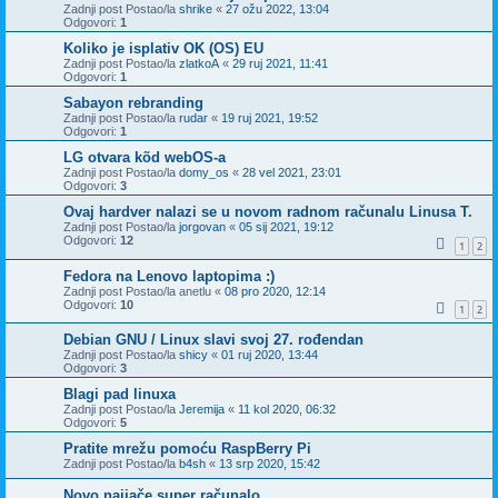
Zadnji post Postao/la
shrike
«
27 ožu 2022, 13:04
Odgovori:
1
Koliko je isplativ OK (OS) EU
Zadnji post Postao/la
zlatkoA
«
29 ruj 2021, 11:41
Odgovori:
1
Sabayon rebranding
Zadnji post Postao/la
rudar
«
19 ruj 2021, 19:52
Odgovori:
1
LG otvara kõd webOS-a
Zadnji post Postao/la
domy_os
«
28 vel 2021, 23:01
Odgovori:
3
Ovaj hardver nalazi se u novom radnom računalu Linusa T.
Zadnji post Postao/la
jorgovan
«
05 sij 2021, 19:12
Odgovori:
12
1
2
Fedora na Lenovo laptopima :)
Zadnji post Postao/la
anetlu
«
08 pro 2020, 12:14
Odgovori:
10
1
2
Debian GNU / Linux slavi svoj 27. rođendan
Zadnji post Postao/la
shicy
«
01 ruj 2020, 13:44
Odgovori:
3
Blagi pad linuxa
Zadnji post Postao/la
Jeremija
«
11 kol 2020, 06:32
Odgovori:
5
Pratite mrežu pomoću RaspBerry Pi
Zadnji post Postao/la
b4sh
«
13 srp 2020, 15:42
Novo najjače super računalo