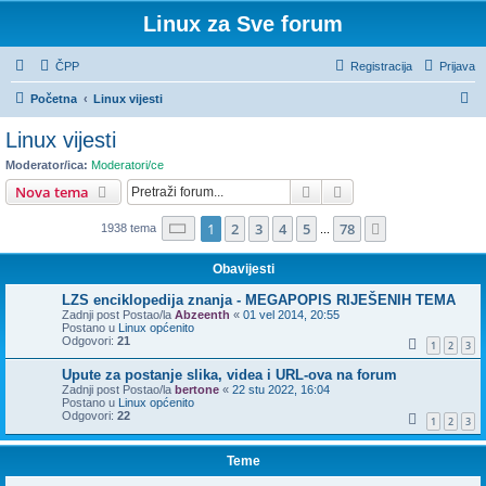
Linux za Sve forum
ČPP
Registracija
Prijava
P
Početna
Linux vijesti
r
Linux vijesti
e
Moderator/ica:
Moderatori/ce
t
Pretražnik
Napredno pretraživ
Nova tema
r
Stranica:
1
/
78
.
1
2
3
4
5
78
Sljedeća
1938 tema
a
...
ž
Obavijesti
n
LZS enciklopedija znanja - MEGAPOPIS RIJEŠENIH TEMA
i
Zadnji post Postao/la
Abzeenth
«
01 vel 2014, 20:55
Postano u
Linux općenito
k
Odgovori:
21
1
2
3
Upute za postanje slika, videa i URL-ova na forum
Zadnji post Postao/la
bertone
«
22 stu 2022, 16:04
Postano u
Linux općenito
Odgovori:
22
1
2
3
Teme