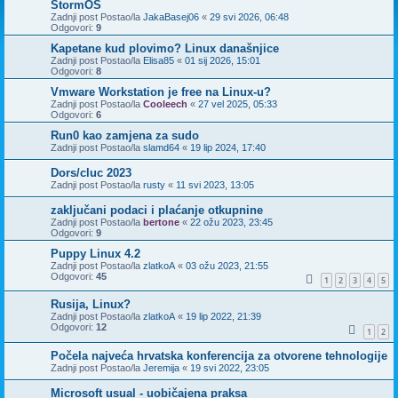
StormOS
Zadnji post Postao/la
JakaBasej06
«
29 svi 2026, 06:48
Odgovori:
9
Kapetane kud plovimo? Linux današnjice
Zadnji post Postao/la
Elisa85
«
01 sij 2026, 15:01
Odgovori:
8
Vmware Workstation je free na Linux-u?
Zadnji post Postao/la
Cooleech
«
27 vel 2025, 05:33
Odgovori:
6
Run0 kao zamjena za sudo
Zadnji post Postao/la
slamd64
«
19 lip 2024, 17:40
Dors/cluc 2023
Zadnji post Postao/la
rusty
«
11 svi 2023, 13:05
zaključani podaci i plaćanje otkupnine
Zadnji post Postao/la
bertone
«
22 ožu 2023, 23:45
Odgovori:
9
Puppy Linux 4.2
Zadnji post Postao/la
zlatkoA
«
03 ožu 2023, 21:55
Odgovori:
45
1
2
3
4
5
Rusija, Linux?
Zadnji post Postao/la
zlatkoA
«
19 lip 2022, 21:39
Odgovori:
12
1
2
Počela najveća hrvatska konferencija za otvorene tehnologije
Zadnji post Postao/la
Jeremija
«
19 svi 2022, 23:05
Microsoft usual - uobičajena praksa