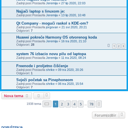
Zadnji post Postao/la
Jeremija
«
27 lip 2020, 22:03
Najjači laptop s linuxom je:
Zadnji post Postao/la
Jeremija
«
13 lip 2020, 10:48
Qt Company - mogući raskol s KDE-om?
Zadnji post Postao/la
jorgovan
«
21 svi 2020, 20:21
Odgovori:
7
Huawei pokreće Harmony OS otvorenog koda
Zadnji post Postao/la
Jeremija
«
16 tra 2020, 21:10
Odgovori:
28
1
2
3
system 76 izbacio novu pilu od laptopa
Zadnji post Postao/la
Jeremija
«
11 tra 2020, 08:24
Freenode i proljetno čišćenje
Zadnji post Postao/la
shrike
«
09 tra 2020, 20:26
Odgovori:
1
Svježi početak sa Pinephoneom
Zadnji post Postao/la
shrike
«
06 tra 2020, 15:54
Odgovori:
7
Nova tema
Stranica:
1
/
78
.
1
2
3
4
5
78
Sljedeća
1938 tema
...
Forum(o)Bir
DOPUŠTENJA