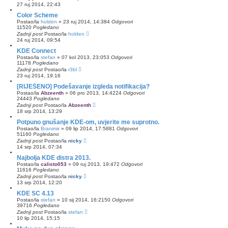
27 ruj 2014, 22:43
Color Scheme
Postao/la
holden
»
23 ruj 2014, 14:38
4
Odgovori
11520
Pogledano
Zadnji post
Postao/la
holden
24 ruj 2014, 09:54
KDE Connect
Postao/la
stefan
»
07 kol 2013, 23:05
3
Odgovori
11178
Pogledano
Zadnji post
Postao/la
r3bl
23 ruj 2014, 19:16
[RIJEŠENO] Podešavanje izgleda notifikacija?
Postao/la
Abzeenth
»
06 pro 2013, 14:42
24
Odgovori
24443
Pogledano
Zadnji post
Postao/la
Abzeenth
18 srp 2014, 13:29
Potpuno gnušanje KDE-om, uvjerite me suprotno.
Postao/la
Branimir
»
09 lip 2014, 17:58
81
Odgovori
51160
Pogledano
Zadnji post
Postao/la
nicky
14 srp 2014, 07:34
Najbolja KDE distra 2013.
Postao/la
calisto053
»
09 ruj 2013, 19:47
2
Odgovori
11616
Pogledano
Zadnji post
Postao/la
nicky
13 srp 2014, 12:20
KDE SC 4.13
Postao/la
stefan
»
10 sij 2014, 16:21
50
Odgovori
39716
Pogledano
Zadnji post
Postao/la
stefan
10 lip 2014, 15:15