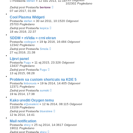
233
Odgovori
Postao/la
stefan
»
12 ožu 2013, 11:16
102302
Pogledano
Zadnji post
Postao/la
bertone
07 vel 2017, 01:09
Cool Plasma Widgeti
Postao/la
stefan
»
30 svi 2011, 10:15
20
Odgovori
25703
Pogledano
Zadnji post
Postao/la
kepica
18 stu 2016, 22:37
SDDM + nVidia = crni ekran
Postao/la
codegun
»
19 lip 2016, 16:48
4
Odgovori
12342
Pogledano
Zadnji post
Postao/la
Smola
27 ruj 2016, 21:38
Lijevi panel
Postao/la
Fugu
»
11 sij 2015, 23:32
6
Odgovori
13437
Pogledano
Zadnji post
Postao/la
Fugu
13 sij 2015, 08:28
Problem sa custom shortcuts na KDE 5
Postao/la
linboruxis
»
19 lis 2014, 14:40
5
Odgovori
12371
Pogledano
Zadnji post
Postao/la
sumski
19 lis 2014, 17:38
Kako urediti Oxygen temu
Postao/la
eQuivalent
»
12 lis 2014, 08:11
5
Odgovori
13109
Pogledano
Zadnji post
Postao/la
bluestree
12 lis 2014, 14:41
Mail notification
Postao/la
shicy
»
25 ruj 2014, 14:36
17
Odgovori
19011
Pogledano
Zadnji post
Postao/la
shicy