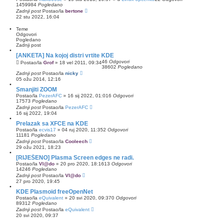
1459984
Pogledano
a
n
Zadnji post
Postao/la
bertone
j
22 stu 2022, 16:04
e
Teme
Odgovori
Pogledano
Zadnji post
[ANKETA] Na kojoj distri vrtite KDE
46
Odgovori
Postao/la
Grof
»
18 vel 2011, 09:34
38602
Pogledano
Zadnji post
Postao/la
nicky
05 ožu 2014, 12:16
Smanjiti ZOOM
Postao/la
PezerAFC
»
16 sij 2022, 01:01
6
Odgovori
17573
Pogledano
Zadnji post
Postao/la
PezerAFC
16 sij 2022, 19:04
Prelazak sa XFCE na KDE
Postao/la
ecvis17
»
04 ruj 2020, 11:35
2
Odgovori
11181
Pogledano
Zadnji post
Postao/la
Cooleech
29 ožu 2021, 18:23
[RIJEŠENO] Plasma Screen edges ne radi.
Postao/la
Vl@do
»
20 pro 2020, 18:16
13
Odgovori
14246
Pogledano
Zadnji post
Postao/la
Vl@do
27 pro 2020, 19:45
KDE Plasmoid freeOpenNet
Postao/la
eQuivalent
»
20 svi 2020, 09:37
0
Odgovori
89312
Pogledano
Zadnji post
Postao/la
eQuivalent
20 svi 2020, 09:37