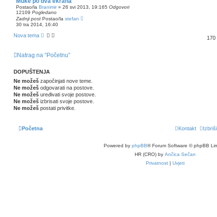
Muke po dva ekrana
Postao/la
Branimir
»
26 svi 2013, 19:16
5
Odgovori
12109
Pogledano
Zadnji post
Postao/la
stefan
30 tra 2014, 16:40
Nova tema
170
Natrag na “Početnu”
DOPUŠTENJA
Ne možeš
započinjati nove teme.
Ne možeš
odgovarati na postove.
Ne možeš
uređivati svoje postove.
Ne možeš
izbrisati svoje postove.
Ne možeš
postati privitke.
Početna
Kontakt
Izbriš
Powered by
phpBB
® Forum Software © phpBB Lim
HR (CRO) by
Ančica Sečan
Privatnost
|
Uvjeti