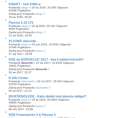
KWinFT - fork KWin-a
Postao/la
niingu
»
16 tra 2020, 20:29
0
Odgovori
82296
Pogledano
Zadnji post
Postao/la
niingu
16 tra 2020, 20:29
Plasma 5.18 LTS
Postao/la
niingu
»
19 sij 2020, 20:14
1
Odgovori
9039
Pogledano
Zadnji post
Postao/la
niingu
13 vel 2020, 19:05
PLASMA abeceda
Postao/la
kepica
»
02 pro 2016, 14:05
32
Odgovori
37448
Pogledano
Zadnji post
Postao/la
kepica
27 srp 2017, 18:59
KDE na DORS/CLUC 2017 - ima li zainteresiranih?
Postao/la
Abzeenth
»
25 tra 2017, 10:43
18
Odgovori
19431
Pogledano
Zadnji post
Postao/la
Abzeenth
30 svi 2017, 22:27
K Info Center
Postao/la
eQuivalent
»
02 svi 2017, 18:04
4
Odgovori
12543
Pogledano
Zadnji post
Postao/la
eQuivalent
02 svi 2017, 22:13
[RIJEŠENO] KDE - Kako dodati novi plasma widget?
Postao/la
kepica
»
25 lis 2016, 20:30
52
Odgovori
45905
Pogledano
Zadnji post
Postao/la
kepica
08 ožu 2017, 14:59
KDE Frameworks 5 & Plasma 5