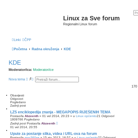
Linux za Sve forum
Regionalni Linux forum
Linki
ČPP
Početna
Radna okruženja
KDE
KDE
Moderator/ica:
Moderatori/ce
P
N
Nova tema
r
a
e
p
170
t
r
r
e
Obavijesti
a
d
Odgovori
ž
n
Pogledano
n
o
Zadnji post
i
p
k
r
LZS enciklopedija znanja - MEGAPOPIS RIJEŠENIH TEMA
e
Postao/la
Abzeenth
»
01 vel 2014, 20:23
» u
Linux općenito
21
Odgovori
t
1809766
Pogledano
r
Zadnji post
Postao/la
Abzeenth
a
01 vel 2014, 20:55
ž
Upute za postanje slika, videa i URL-ova na forum
i
v
Postao/la
max360se
»
15 stu 2013, 16:57
» u
Linux općenito
22
Odgovori