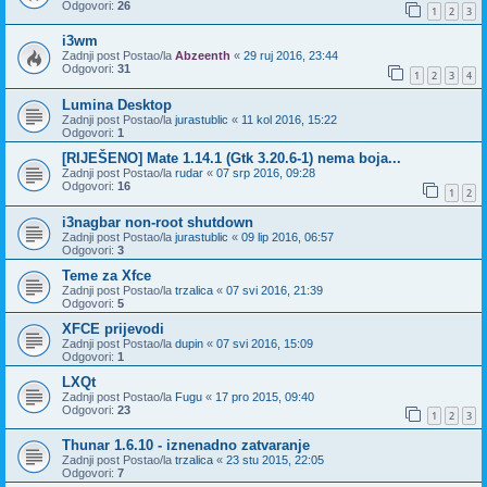
Odgovori:
26
1
2
3
i3wm
Zadnji post Postao/la
Abzeenth
«
29 ruj 2016, 23:44
Odgovori:
31
1
2
3
4
Lumina Desktop
Zadnji post Postao/la
jurastublic
«
11 kol 2016, 15:22
Odgovori:
1
[RIJEŠENO] Mate 1.14.1 (Gtk 3.20.6-1) nema boja...
Zadnji post Postao/la
rudar
«
07 srp 2016, 09:28
Odgovori:
16
1
2
i3nagbar non-root shutdown
Zadnji post Postao/la
jurastublic
«
09 lip 2016, 06:57
Odgovori:
3
Teme za Xfce
Zadnji post Postao/la
trzalica
«
07 svi 2016, 21:39
Odgovori:
5
XFCE prijevodi
Zadnji post Postao/la
dupin
«
07 svi 2016, 15:09
Odgovori:
1
LXQt
Zadnji post Postao/la
Fugu
«
17 pro 2015, 09:40
Odgovori:
23
1
2
3
Thunar 1.6.10 - iznenadno zatvaranje
Zadnji post Postao/la
trzalica
«
23 stu 2015, 22:05
Odgovori:
7