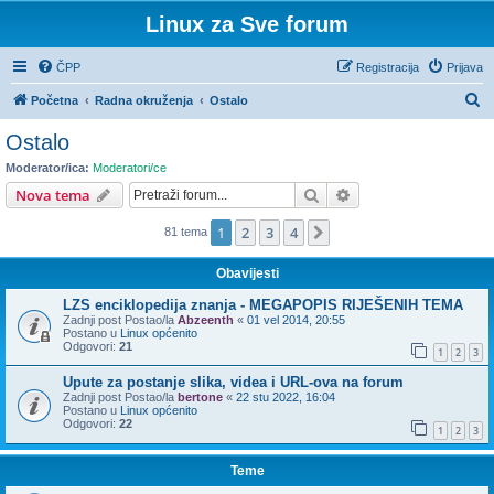
Linux za Sve forum
ČPP
Registracija
Prijava
P
Početna
Radna okruženja
Ostalo
r
Ostalo
e
Moderator/ica:
Moderatori/ce
t
Pretražnik
Napredno pretraživ
Nova tema
r
1
2
3
4
Sljedeća
81 tema
a
ž
Obavijesti
n
LZS enciklopedija znanja - MEGAPOPIS RIJEŠENIH TEMA
i
Zadnji post Postao/la
Abzeenth
«
01 vel 2014, 20:55
Postano u
Linux općenito
k
Odgovori:
21
1
2
3
Upute za postanje slika, videa i URL-ova na forum
Zadnji post Postao/la
bertone
«
22 stu 2022, 16:04
Postano u
Linux općenito
Odgovori:
22
1
2
3
Teme