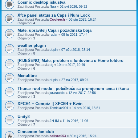
Cosmic desktop iskustva
Zadnji post Postao/la
fibra
«
02 svi 2026, 09:32
Xfce panel status za Caps i Num Lock
Zadnji post Postao/la
Cooleech
«
06 stu 2023, 16:24
Odgovori:
4
Mate, upravitelj Caja i pozadinska boja
Zadnji post Postao/la
rudar
«
08 lip 2021, 17:44
Odgovori:
3
weather plugin
Zadnji post Postao/la
dupin
«
07 ožu 2018, 23:14
Odgovori:
8
[RIJEŠENO] Mate, problem s fontovima u Home folderu
Zadnji post Postao/la
dg
«
10 srp 2017, 19:49
Odgovori:
6
Menulibre
Zadnji post Postao/la
dupin
«
27 tra 2017, 09:24
Thunar root mode - poteškoće sa promjenom tema i ikona
Zadnji post Postao/la
jurastublic
«
12 vel 2017, 22:56
Odgovori:
3
XFCE4 + Compiz || XFCE4 + Kwin
Zadnji post Postao/la
Tomislav001
«
14 pro 2016, 13:51
Unity8
Zadnji post Postao/la
JH-IM
«
11 lis 2016, 11:06
Odgovori:
7
Cinnamon fan club
Zadnji post Postao/la
calisto053
«
30 ruj 2016, 15:24