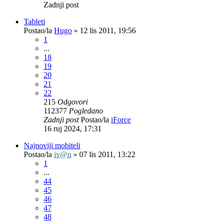
Zadnji post
Tableti
Postao/la
Hugo
»
12 lis 2011, 19:56
1
...
18
19
20
21
22
215
Odgovori
112377
Pogledano
Zadnji post
Postao/la
iForce
16 ruj 2024, 17:31
Najnoviji mobiteli
Postao/la
iv@n
»
07 lis 2011, 13:22
1
...
44
45
46
47
48