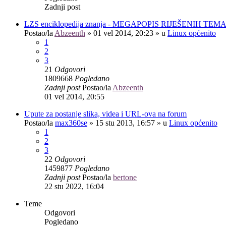
Zadnji post
LZS enciklopedija znanja - MEGAPOPIS RIJEŠENIH TEM
Postao/la
Abzeenth
»
01 vel 2014, 20:23
» u
Linux općenito
1
2
3
21
Odgovori
1809668
Pogledano
Zadnji post
Postao/la
Abzeenth
01 vel 2014, 20:55
Upute za postanje slika, videa i URL-ova na forum
Postao/la
max360se
»
15 stu 2013, 16:57
» u
Linux općenito
1
2
3
22
Odgovori
1459877
Pogledano
Zadnji post
Postao/la
bertone
22 stu 2022, 16:04
Teme
Odgovori
Pogledano