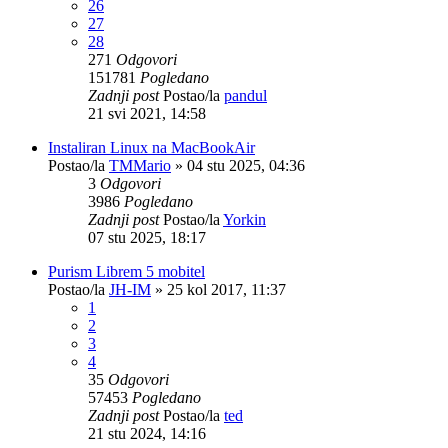
26
27
28
271
Odgovori
151781
Pogledano
Zadnji post
Postao/la
pandul
21 svi 2021, 14:58
Instaliran Linux na MacBookAir
Postao/la
TMMario
»
04 stu 2025, 04:36
3
Odgovori
3986
Pogledano
Zadnji post
Postao/la
Yorkin
07 stu 2025, 18:17
Purism Librem 5 mobitel
Postao/la
JH-IM
»
25 kol 2017, 11:37
1
2
3
4
35
Odgovori
57453
Pogledano
Zadnji post
Postao/la
ted
21 stu 2024, 14:16