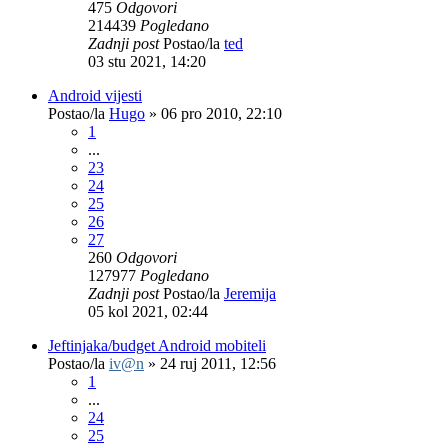
475
Odgovori
214439
Pogledano
Zadnji post
Postao/la
ted
03 stu 2021, 14:20
Android vijesti
Postao/la
Hugo
»
06 pro 2010, 22:10
1
...
23
24
25
26
27
260
Odgovori
127977
Pogledano
Zadnji post
Postao/la
Jeremija
05 kol 2021, 02:44
Jeftinjaka/budget Android mobiteli
Postao/la
iv@n
»
24 ruj 2011, 12:56
1
...
24
25