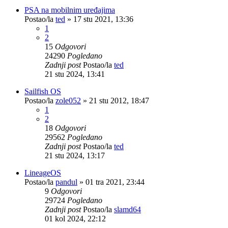
PSA na mobilnim uređajima
Postao/la
ted
»
17 stu 2021, 13:36
1
2
15
Odgovori
24290
Pogledano
Zadnji post
Postao/la
ted
21 stu 2024, 13:41
Sailfish OS
Postao/la
zole052
»
21 stu 2012, 18:47
1
2
18
Odgovori
29562
Pogledano
Zadnji post
Postao/la
ted
21 stu 2024, 13:17
LineageOS
Postao/la
pandul
»
01 tra 2021, 23:44
9
Odgovori
29724
Pogledano
Zadnji post
Postao/la
slamd64
01 kol 2024, 22:12