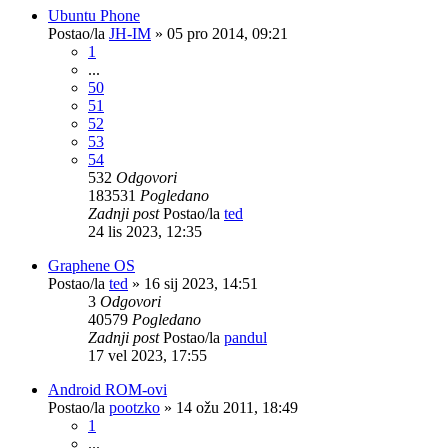
Ubuntu Phone
Postao/la
JH-IM
»
05 pro 2014, 09:21
1
...
50
51
52
53
54
532
Odgovori
183531
Pogledano
Zadnji post
Postao/la
ted
24 lis 2023, 12:35
Graphene OS
Postao/la
ted
»
16 sij 2023, 14:51
3
Odgovori
40579
Pogledano
Zadnji post
Postao/la
pandul
17 vel 2023, 17:55
Android ROM-ovi
Postao/la
pootzko
»
14 ožu 2011, 18:49
1
...