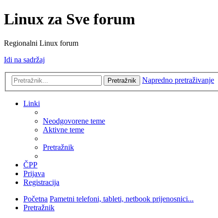
Linux za Sve forum
Regionalni Linux forum
Idi na sadržaj
Napredno pretraživanje
Pretražnik
Linki
Neodgovorene teme
Aktivne teme
Pretražnik
ČPP
Prijava
Registracija
Početna
Pametni telefoni, tableti, netbook prijenosnici...
Pretražnik