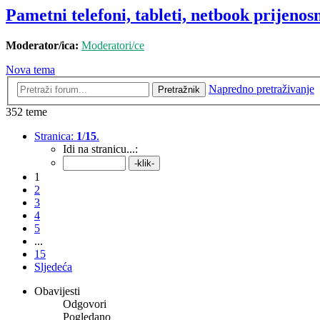
Pametni telefoni, tableti, netbook prijenosni
Moderator/ica:
Moderatori/ce
Nova tema
Napredno pretraživanje
Pretražnik
352 teme
Stranica:
1
/
15
.
Idi na stranicu...:
1
2
3
4
5
...
15
Sljedeća
Obavijesti
Odgovori
Pogledano