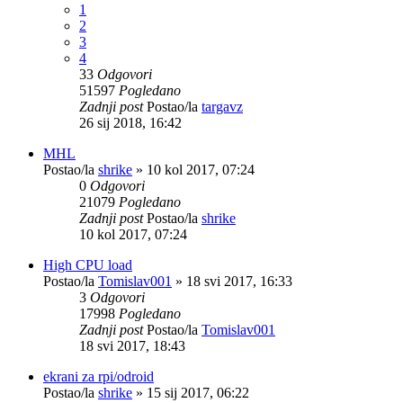
1
2
3
4
33
Odgovori
51597
Pogledano
Zadnji post
Postao/la
targavz
26 sij 2018, 16:42
MHL
Postao/la
shrike
»
10 kol 2017, 07:24
0
Odgovori
21079
Pogledano
Zadnji post
Postao/la
shrike
10 kol 2017, 07:24
High CPU load
Postao/la
Tomislav001
»
18 svi 2017, 16:33
3
Odgovori
17998
Pogledano
Zadnji post
Postao/la
Tomislav001
18 svi 2017, 18:43
ekrani za rpi/odroid
Postao/la
shrike
»
15 sij 2017, 06:22