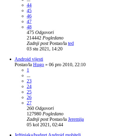
44
45
46
47
48
475
Odgovori
214442
Pogledano
Zadnji post
Postao/la
ted
03 stu 2021, 14:20
Android vijesti
Postao/la
Hugo
»
06 pro 2010, 22:10
1
...
23
24
25
26
27
260
Odgovori
127980
Pogledano
Zadnji post
Postao/la
Jeremija
05 kol 2021, 02:44
Jeftinjaka/budget Android mobiteli