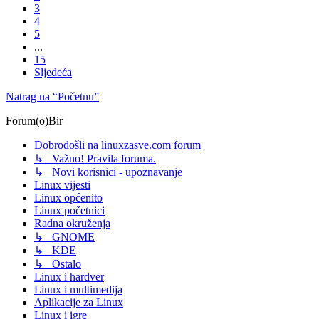
3
4
5
...
15
Sljedeća
Natrag na “Početnu”
Forum(o)Bir
Dobrodošli na linuxzasve.com forum
↳ Važno! Pravila foruma.
↳ Novi korisnici - upoznavanje
Linux vijesti
Linux općenito
Linux početnici
Radna okruženja
↳ GNOME
↳ KDE
↳ Ostalo
Linux i hardver
Linux i multimedija
Aplikacije za Linux
Linux i igre