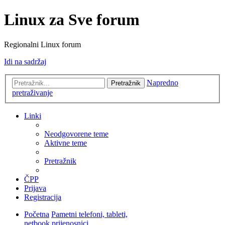
Linux za Sve forum
Regionalni Linux forum
Idi na sadržaj
Napredno
Pretražnik
pretraživanje
Linki
Neodgovorene teme
Aktivne teme
Pretražnik
ČPP
Prijava
Registracija
Početna
Pametni telefoni, tableti,
netbook prijenosnici...