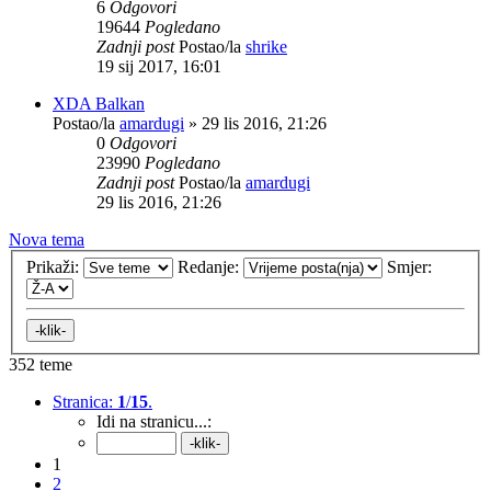
6
Odgovori
19644
Pogledano
Zadnji post
Postao/la
shrike
19 sij 2017, 16:01
XDA Balkan
Postao/la
amardugi
»
29 lis 2016, 21:26
0
Odgovori
23990
Pogledano
Zadnji post
Postao/la
amardugi
29 lis 2016, 21:26
Nova tema
Prikaži:
Redanje:
Smjer:
352 teme
Stranica:
1
/
15
.
Idi na stranicu...:
1
2