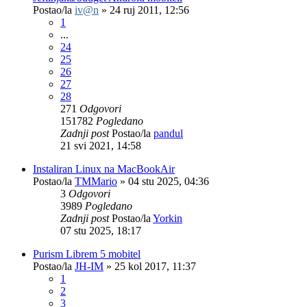
Postao/la
iv@n
»
24 ruj 2011, 12:56
1
...
24
25
26
27
28
271
Odgovori
151782
Pogledano
Zadnji post
Postao/la
pandul
21 svi 2021, 14:58
Instaliran Linux na MacBookAir
Postao/la
TMMario
»
04 stu 2025, 04:36
3
Odgovori
3989
Pogledano
Zadnji post
Postao/la
Yorkin
07 stu 2025, 18:17
Purism Librem 5 mobitel
Postao/la
JH-IM
»
25 kol 2017, 11:37
1
2
3