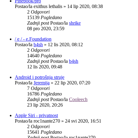
Pinebook/pro
Postao/la
exithus lethalis
»
14 lip 2020, 08:38
2
Odgovori
15139
Pogledano
Zadnji post
Postao/la
shrike
08 pro 2020, 23:59
/ e / - e.Foundation
Postao/la
b4sh
»
12 lis 2020, 08:12
2
Odgovori
14640
Pogledano
Zadnji post
Postao/la
b4sh
12 lis 2020, 09:48
Android i potrošnja struje
Postao/la
Jeremija
»
22 lip 2020, 07:20
7
Odgovori
16786
Pogledano
Zadnji post
Postao/la
Cooleech
23 lip 2020, 20:26
Apple Siri - privatnost
Postao/la
roc1nante270
»
24 svi 2020, 16:51
2
Odgovori
15641
Pogledano
Zadnji post
Postao/la
roc1nante270