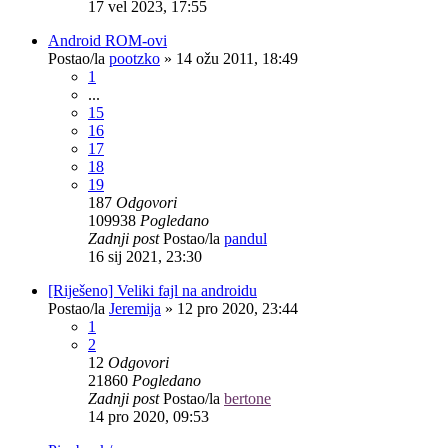
17 vel 2023, 17:55
Android ROM-ovi
Postao/la
pootzko
»
14 ožu 2011, 18:49
1
...
15
16
17
18
19
187
Odgovori
109938
Pogledano
Zadnji post
Postao/la
pandul
16 sij 2021, 23:30
[Riješeno] Veliki fajl na androidu
Postao/la
Jeremija
»
12 pro 2020, 23:44
1
2
12
Odgovori
21860
Pogledano
Zadnji post
Postao/la
bertone
14 pro 2020, 09:53