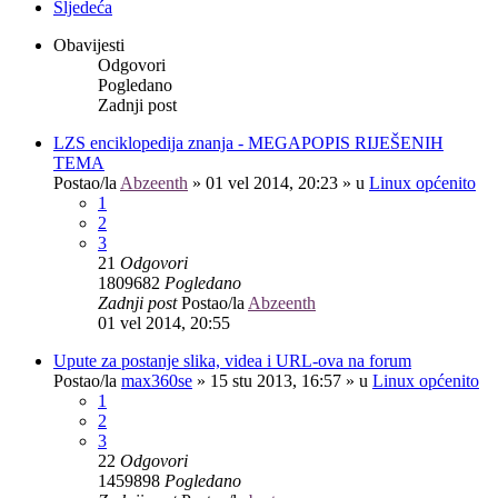
Sljedeća
Obavijesti
Odgovori
Pogledano
Zadnji post
LZS enciklopedija znanja - MEGAPOPIS RIJEŠENIH
TEMA
Postao/la
Abzeenth
»
01 vel 2014, 20:23
» u
Linux općenito
1
2
3
21
Odgovori
1809682
Pogledano
Zadnji post
Postao/la
Abzeenth
01 vel 2014, 20:55
Upute za postanje slika, videa i URL-ova na forum
Postao/la
max360se
»
15 stu 2013, 16:57
» u
Linux općenito
1
2
3
22
Odgovori
1459898
Pogledano