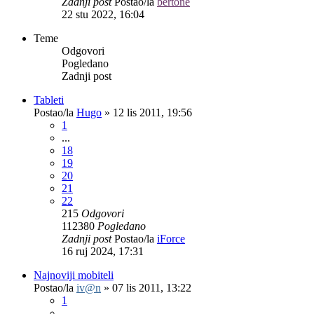
Zadnji post
Postao/la
bertone
22 stu 2022, 16:04
Teme
Odgovori
Pogledano
Zadnji post
Tableti
Postao/la
Hugo
»
12 lis 2011, 19:56
1
...
18
19
20
21
22
215
Odgovori
112380
Pogledano
Zadnji post
Postao/la
iForce
16 ruj 2024, 17:31
Najnoviji mobiteli
Postao/la
iv@n
»
07 lis 2011, 13:22
1
...