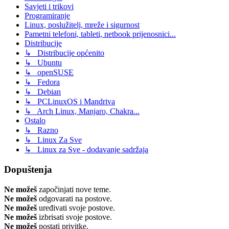
Savjeti i trikovi
Programiranje
Linux, poslužitelj, mreže i sigurnost
Pametni telefoni, tableti, netbook prijenosnici...
Distribucije
↳ Distribucije općenito
↳ Ubuntu
↳ openSUSE
↳ Fedora
↳ Debian
↳ PCLinuxOS i Mandriva
↳ Arch Linux, Manjaro, Chakra...
Ostalo
↳ Razno
↳ Linux Za Sve
↳ Linux za Sve - dodavanje sadržaja
Dopuštenja
Ne možeš
započinjati nove teme.
Ne možeš
odgovarati na postove.
Ne možeš
uređivati svoje postove.
Ne možeš
izbrisati svoje postove.
Ne možeš
postati privitke.