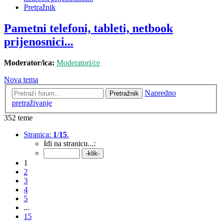
Pretražnik
Pametni telefoni, tableti, netbook
prijenosnici...
Moderator/ica:
Moderatori/ce
Nova tema
Napredno
Pretražnik
pretraživanje
352 teme
Stranica:
1
/
15
.
Idi na stranicu...:
1
2
3
4
5
...
15