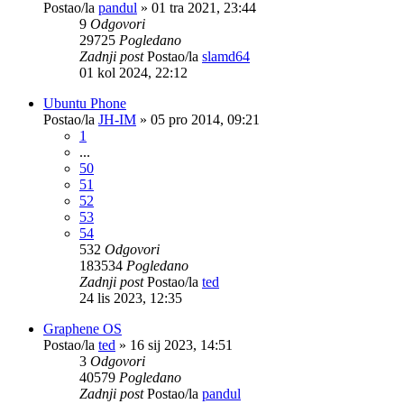
Postao/la
pandul
»
01 tra 2021, 23:44
9
Odgovori
29725
Pogledano
Zadnji post
Postao/la
slamd64
01 kol 2024, 22:12
Ubuntu Phone
Postao/la
JH-IM
»
05 pro 2014, 09:21
1
...
50
51
52
53
54
532
Odgovori
183534
Pogledano
Zadnji post
Postao/la
ted
24 lis 2023, 12:35
Graphene OS
Postao/la
ted
»
16 sij 2023, 14:51
3
Odgovori
40579
Pogledano
Zadnji post
Postao/la
pandul