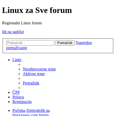
Linux za Sve forum
Regionalni Linux forum
Idi na sadržaj
Napredno
Pretražnik
pretraživanje
Linki
Neodgovorene teme
Aktivne teme
Pretražnik
ČPP
Prijava
Registracija
Početna
Dobrodošli na
linuxzasve.com forum