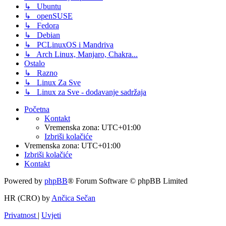
↳ Ubuntu
↳ openSUSE
↳ Fedora
↳ Debian
↳ PCLinuxOS i Mandriva
↳ Arch Linux, Manjaro, Chakra...
Ostalo
↳ Razno
↳ Linux Za Sve
↳ Linux za Sve - dodavanje sadržaja
Početna
Kontakt
Vremenska zona:
UTC+01:00
Izbriši kolačiće
Vremenska zona:
UTC+01:00
Izbriši kolačiće
Kontakt
Powered by
phpBB
® Forum Software © phpBB Limited
HR (CRO) by
Ančica Sečan
Privatnost
|
Uvjeti