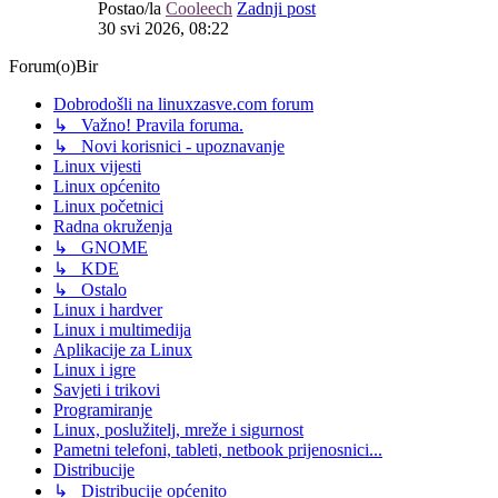
Postao/la
Cooleech
Zadnji post
30 svi 2026, 08:22
Forum(o)Bir
Dobrodošli na linuxzasve.com forum
↳ Važno! Pravila foruma.
↳ Novi korisnici - upoznavanje
Linux vijesti
Linux općenito
Linux početnici
Radna okruženja
↳ GNOME
↳ KDE
↳ Ostalo
Linux i hardver
Linux i multimedija
Aplikacije za Linux
Linux i igre
Savjeti i trikovi
Programiranje
Linux, poslužitelj, mreže i sigurnost
Pametni telefoni, tableti, netbook prijenosnici...
Distribucije
↳ Distribucije općenito