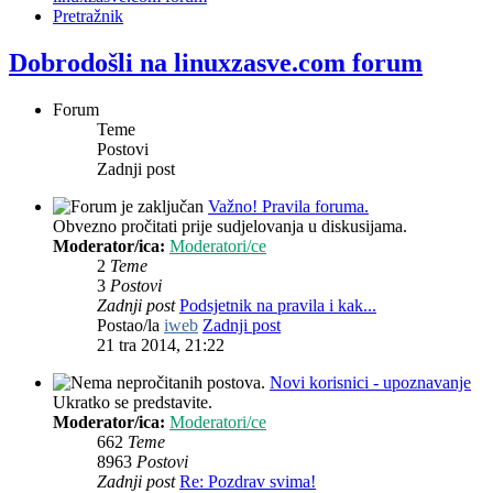
Pretražnik
Dobrodošli na linuxzasve.com forum
Forum
Teme
Postovi
Zadnji post
Važno! Pravila foruma.
Obvezno pročitati prije sudjelovanja u diskusijama.
Moderator/ica:
Moderatori/ce
2
Teme
3
Postovi
Zadnji post
Podsjetnik na pravila i kak...
Postao/la
iweb
Zadnji post
21 tra 2014, 21:22
Novi korisnici - upoznavanje
Ukratko se predstavite.
Moderator/ica:
Moderatori/ce
662
Teme
8963
Postovi
Zadnji post
Re: Pozdrav svima!