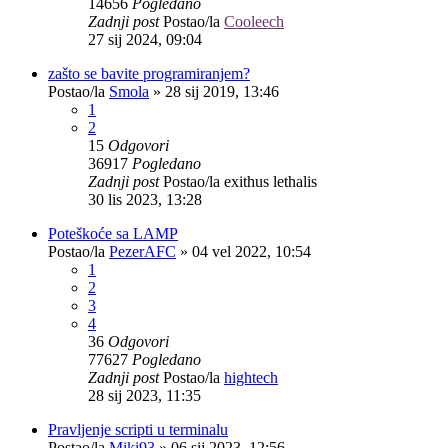
14656
Pogledano
Zadnji post
Postao/la
Cooleech
27 sij 2024, 09:04
zašto se bavite programiranjem?
Postao/la
Smola
»
28 sij 2019, 13:46
1
2
15
Odgovori
36917
Pogledano
Zadnji post
Postao/la
exithus lethalis
30 lis 2023, 13:28
Poteškoće sa LAMP
Postao/la
PezerAFC
»
04 vel 2022, 10:54
1
2
3
4
36
Odgovori
77627
Pogledano
Zadnji post
Postao/la
hightech
28 sij 2023, 11:35
Pravljenje scripti u terminalu
Postao/la
Miki93
»
06 sij 2023, 12:56