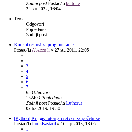
Zadnji post
Postao/la
bertone
22 stu 2022, 16:04
Teme
Odgovori
Pogledano
Zadnji post
Korisni resursi za programiranje
Postao/la
Abzeenth
»
27 stu 2011, 22:05
1
...
3
4
5
6
7
65
Odgovori
132403
Pogledano
Zadnji post
Postao/la
Lutherus
02 tra 2019, 19:30
[Python] Knjige, tutorijali i stvari za početnike
Postao/la
PunkBastard
»
16 srp 2013, 18:06
1