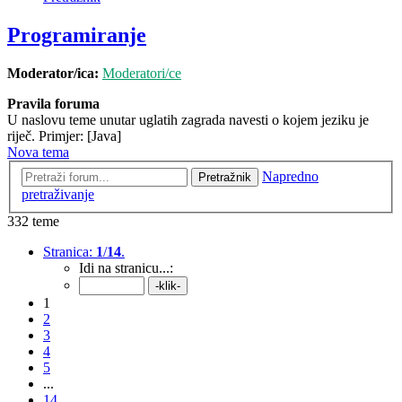
Programiranje
Moderator/ica:
Moderatori/ce
Pravila foruma
U naslovu teme unutar uglatih zagrada navesti o kojem jeziku je
riječ. Primjer: [Java]
Nova tema
Napredno
Pretražnik
pretraživanje
332 teme
Stranica:
1
/
14
.
Idi na stranicu...:
1
2
3
4
5
...
14