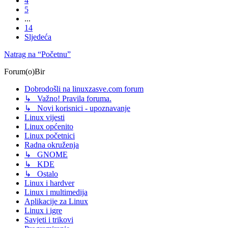
4
5
...
14
Sljedeća
Natrag na “Početnu”
Forum(o)Bir
Dobrodošli na linuxzasve.com forum
↳ Važno! Pravila foruma.
↳ Novi korisnici - upoznavanje
Linux vijesti
Linux općenito
Linux početnici
Radna okruženja
↳ GNOME
↳ KDE
↳ Ostalo
Linux i hardver
Linux i multimedija
Aplikacije za Linux
Linux i igre
Savjeti i trikovi