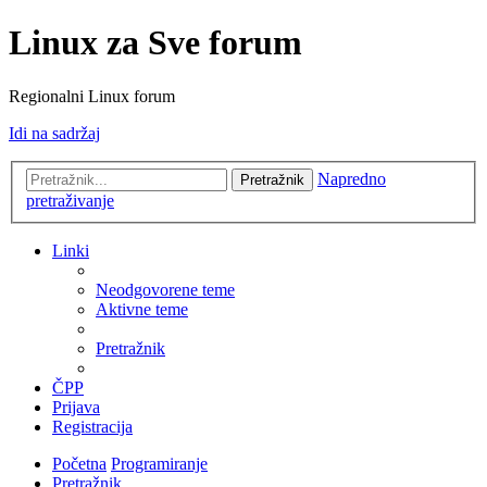
Linux za Sve forum
Regionalni Linux forum
Idi na sadržaj
Napredno
Pretražnik
pretraživanje
Linki
Neodgovorene teme
Aktivne teme
Pretražnik
ČPP
Prijava
Registracija
Početna
Programiranje
Pretražnik