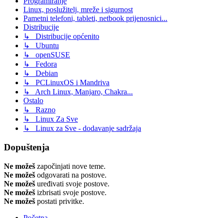
Programiranje
Linux, poslužitelj, mreže i sigurnost
Pametni telefoni, tableti, netbook prijenosnici...
Distribucije
↳ Distribucije općenito
↳ Ubuntu
↳ openSUSE
↳ Fedora
↳ Debian
↳ PCLinuxOS i Mandriva
↳ Arch Linux, Manjaro, Chakra...
Ostalo
↳ Razno
↳ Linux Za Sve
↳ Linux za Sve - dodavanje sadržaja
Dopuštenja
Ne možeš
započinjati nove teme.
Ne možeš
odgovarati na postove.
Ne možeš
uređivati svoje postove.
Ne možeš
izbrisati svoje postove.
Ne možeš
postati privitke.
Početna