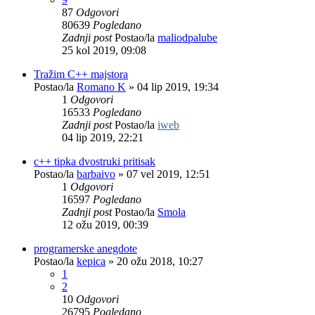
87
Odgovori
80639
Pogledano
Zadnji post
Postao/la
maliodpalube
25 kol 2019, 09:08
Tražim C++ majstora
Postao/la
Romano K
»
04 lip 2019, 19:34
1
Odgovori
16533
Pogledano
Zadnji post
Postao/la
iweb
04 lip 2019, 22:21
c++ tipka dvostruki pritisak
Postao/la
barbaivo
»
07 vel 2019, 12:51
1
Odgovori
16597
Pogledano
Zadnji post
Postao/la
Smola
12 ožu 2019, 00:39
programerske anegdote
Postao/la
kepica
»
20 ožu 2018, 10:27
1
2
10
Odgovori
26795
Pogledano