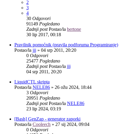
2
3
4
30
Odgovori
91149
Pogledano
Zadnji post
Postao/la
bertone
30 lip 2017, 00:18
Pravilnik pomoćnik (pravila podforuma Programiranje)
Postao/la
jjj
»
04 srp 2011, 20:20
0
Odgovori
25477
Pogledano
Zadnji post
Postao/la
jjj
04 srp 2011, 20:20
LiquidCTL skripta
Postao/la
NELE86
»
26 ožu 2024, 18:44
3
Odgovori
20951
Pogledano
Zadnji post
Postao/la
NELE86
23 lip 2024, 03:19
[Bash] GenZap - generator zaporki
Postao/la
Cooleech
»
27 sij 2024, 09:04
0
Odgovori