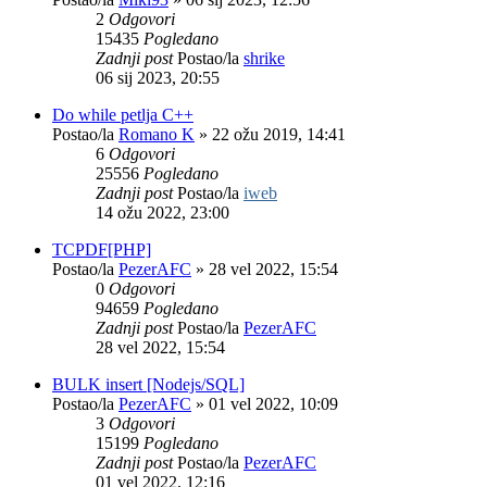
2
Odgovori
15435
Pogledano
Zadnji post
Postao/la
shrike
06 sij 2023, 20:55
Do while petlja C++
Postao/la
Romano K
»
22 ožu 2019, 14:41
6
Odgovori
25556
Pogledano
Zadnji post
Postao/la
iweb
14 ožu 2022, 23:00
TCPDF[PHP]
Postao/la
PezerAFC
»
28 vel 2022, 15:54
0
Odgovori
94659
Pogledano
Zadnji post
Postao/la
PezerAFC
28 vel 2022, 15:54
BULK insert [Nodejs/SQL]
Postao/la
PezerAFC
»
01 vel 2022, 10:09
3
Odgovori
15199
Pogledano
Zadnji post
Postao/la
PezerAFC
01 vel 2022, 12:16