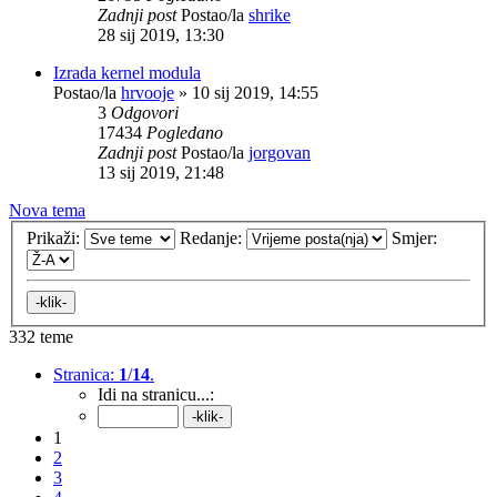
Zadnji post
Postao/la
shrike
28 sij 2019, 13:30
Izrada kernel modula
Postao/la
hrvooje
»
10 sij 2019, 14:55
3
Odgovori
17434
Pogledano
Zadnji post
Postao/la
jorgovan
13 sij 2019, 21:48
Nova tema
Prikaži:
Redanje:
Smjer:
332 teme
Stranica:
1
/
14
.
Idi na stranicu...:
1
2
3