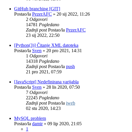
GitHub branching [GIT]
Postao/la
PezerAFC
»
20 sij 2022, 11:26
2
Odgovori
14781
Pogledano
Zadnji post
Postao/la
PezerAFC
23 sij 2022, 22:50
[Python(3)] Čitanje XML datoteka
Postao/la
Sven
»
20 pro 2021, 14:31
1
Odgovori
14318
Pogledano
Zadnji post
Postao/la
push
21 pro 2021, 07:59
[JavaScript] Nedefinirana varijabla
Postao/la
Sven
»
28 lis 2020, 07:50
7
Odgovori
22245
Pogledano
Zadnji post
Postao/la
iweb
02 stu 2020, 14:23
MySQL problem
Postao/la
damir
»
09 lip 2020, 21:05
1