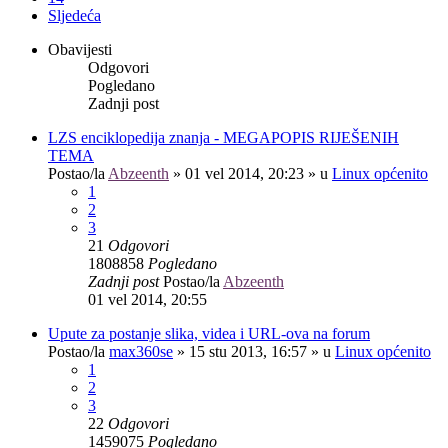
Sljedeća
Obavijesti
Odgovori
Pogledano
Zadnji post
LZS enciklopedija znanja - MEGAPOPIS RIJEŠENIH
TEMA
Postao/la
Abzeenth
»
01 vel 2014, 20:23
» u
Linux općenito
1
2
3
21
Odgovori
1808858
Pogledano
Zadnji post
Postao/la
Abzeenth
01 vel 2014, 20:55
Upute za postanje slika, videa i URL-ova na forum
Postao/la
max360se
»
15 stu 2013, 16:57
» u
Linux općenito
1
2
3
22
Odgovori
1459075
Pogledano