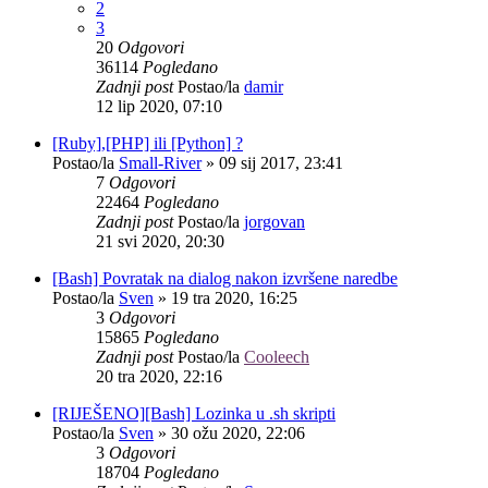
2
3
20
Odgovori
36114
Pogledano
Zadnji post
Postao/la
damir
12 lip 2020, 07:10
[Ruby],[PHP] ili [Python] ?
Postao/la
Small-River
»
09 sij 2017, 23:41
7
Odgovori
22464
Pogledano
Zadnji post
Postao/la
jorgovan
21 svi 2020, 20:30
[Bash] Povratak na dialog nakon izvršene naredbe
Postao/la
Sven
»
19 tra 2020, 16:25
3
Odgovori
15865
Pogledano
Zadnji post
Postao/la
Cooleech
20 tra 2020, 22:16
[RIJEŠENO][Bash] Lozinka u .sh skripti
Postao/la
Sven
»
30 ožu 2020, 22:06
3
Odgovori
18704
Pogledano