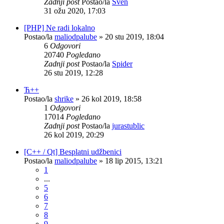
Zadnji post
Postao/la
Sven
31 ožu 2020, 17:03
[PHP] Ne radi lokalno
Postao/la
maliodpalube
»
20 stu 2019, 18:04
6
Odgovori
20740
Pogledano
Zadnji post
Postao/la
Spider
26 stu 2019, 12:28
Ћ++
Postao/la
shrike
»
26 kol 2019, 18:58
1
Odgovori
17014
Pogledano
Zadnji post
Postao/la
jurastublic
26 kol 2019, 20:29
[C++ / Qt] Besplatni udžbenici
Postao/la
maliodpalube
»
18 lip 2015, 13:21
1
...
5
6
7
8
9