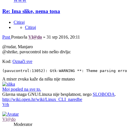
WWW
Re: Ima slike, nema tona
Citiraj
Citiraj
Post
Postao/la
Vl@do
»
31 srp 2016, 20:11
@rudar, Manjaro
@shrike, pavucontrol isto nešto divlja:
Kod:
Označi sve
(pavucontrol:13052): Gtk-WARNING **: Theme parsing erro
A mixer zvuka kaže da ništa nije mutano
Moj pogled na sve to.
Glavna snaga GNU/Linuxa nije besplatnost, nego
SLOBODA
.
http://wiki.open.hr/wiki/Linux_CLI_naredbe
Vrh
Vl@do
Moderator