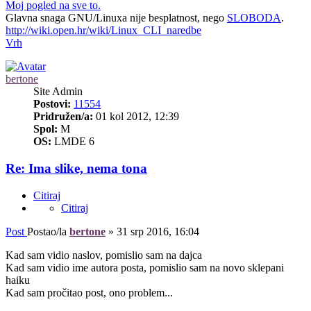
Moj pogled na sve to.
Glavna snaga GNU/Linuxa nije besplatnost, nego
SLOBODA
.
http://wiki.open.hr/wiki/Linux_CLI_naredbe
Vrh
bertone
Site Admin
Postovi:
11554
Pridružen/a:
01 kol 2012, 12:39
Spol:
M
OS:
LMDE 6
Re: Ima slike, nema tona
Citiraj
Citiraj
Post
Postao/la
bertone
»
31 srp 2016, 16:04
Kad sam vidio naslov, pomislio sam na dajca
Kad sam vidio ime autora posta, pomislio sam na novo sklepani
haiku
Kad sam pročitao post, ono problem...