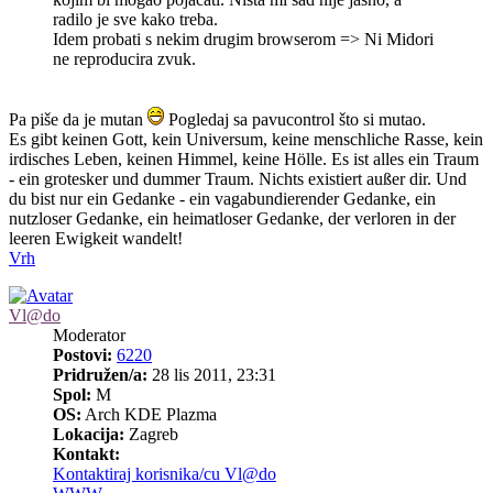
radilo je sve kako treba.
Idem probati s nekim drugim browserom => Ni Midori
ne reproducira zvuk.
Pa piše da je mutan
Pogledaj sa pavucontrol što si mutao.
Es gibt keinen Gott, kein Universum, keine menschliche Rasse, kein
irdisches Leben, keinen Himmel, keine Hölle. Es ist alles ein Traum
- ein grotesker und dummer Traum. Nichts existiert außer dir. Und
du bist nur ein Gedanke - ein vagabundierender Gedanke, ein
nutzloser Gedanke, ein heimatloser Gedanke, der verloren in der
leeren Ewigkeit wandelt!
Vrh
Vl@do
Moderator
Postovi:
6220
Pridružen/a:
28 lis 2011, 23:31
Spol:
M
OS:
Arch KDE Plazma
Lokacija:
Zagreb
Kontakt:
Kontaktiraj korisnika/cu Vl@do