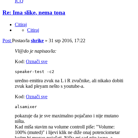
ICQ
Re: Ima slike, nema tona
Citiraj
Citiraj
Post
Postao/la
shrike
»
31 srp 2016, 17:22
Vl@do je napisao/la:
Kod:
Označi sve
speaker-test -c2 
uredno emitira zvuk na L i R zvučnike, ali nikako dobiti
zvuk kad pleyam nešto s youtube-a.
Kod:
Označi sve
alsamixer
pokazuje da je sve maximalno pojačano i nije mutano
ništa.
Kad miša stavim na volume controll piše: "Volume:
100% (muted)" i lijevi klik ne diže onaj potenciometar
kojim bi mogao pojačati. Ništa mi sad nije jasno, a