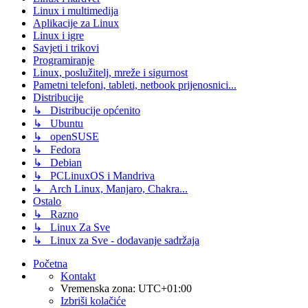
Linux i multimedija
Aplikacije za Linux
Linux i igre
Savjeti i trikovi
Programiranje
Linux, poslužitelj, mreže i sigurnost
Pametni telefoni, tableti, netbook prijenosnici...
Distribucije
↳ Distribucije općenito
↳ Ubuntu
↳ openSUSE
↳ Fedora
↳ Debian
↳ PCLinuxOS i Mandriva
↳ Arch Linux, Manjaro, Chakra...
Ostalo
↳ Razno
↳ Linux Za Sve
↳ Linux za Sve - dodavanje sadržaja
Početna
Kontakt
Vremenska zona:
UTC+01:00
Izbriši kolačiće