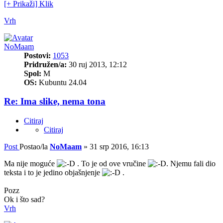
[+ Prikaži] Klik
Vrh
NoMaam
Postovi:
1053
Pridružen/a:
30 ruj 2013, 12:12
Spol:
M
OS:
Kubuntu 24.04
Re: Ima slike, nema tona
Citiraj
Citiraj
Post
Postao/la
NoMaam
»
31 srp 2016, 16:13
Ma nije moguće
. To je od ove vručine
. Njemu fali dio
teksta i to je jedino objašnjenje
.
Pozz
Ok i što sad?
Vrh