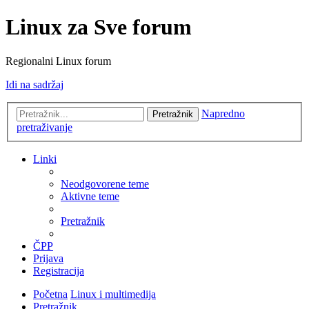
Linux za Sve forum
Regionalni Linux forum
Idi na sadržaj
Napredno
Pretražnik
pretraživanje
Linki
Neodgovorene teme
Aktivne teme
Pretražnik
ČPP
Prijava
Registracija
Početna
Linux i multimedija
Pretražnik