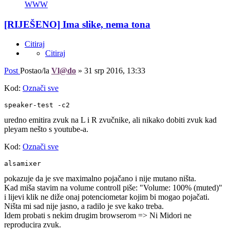
WWW
[RIJEŠENO] Ima slike, nema tona
Citiraj
Citiraj
Post
Postao/la
Vl@do
»
31 srp 2016, 13:33
Kod:
Označi sve
speaker-test -c2 
uredno emitira zvuk na L i R zvučnike, ali nikako dobiti zvuk kad
pleyam nešto s youtube-a.
Kod:
Označi sve
alsamixer
pokazuje da je sve maximalno pojačano i nije mutano ništa.
Kad miša stavim na volume controll piše: "Volume: 100% (muted)"
i lijevi klik ne diže onaj potenciometar kojim bi mogao pojačati.
Ništa mi sad nije jasno, a radilo je sve kako treba.
Idem probati s nekim drugim browserom => Ni Midori ne
reproducira zvuk.