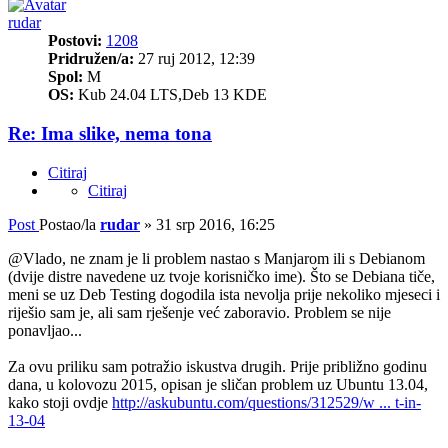
rudar
Postovi:
1208
Pridružen/a:
27 ruj 2012, 12:39
Spol:
M
OS:
Kub 24.04 LTS,Deb 13 KDE
Re: Ima slike, nema tona
Citiraj
Citiraj
Post
Postao/la
rudar
»
31 srp 2016, 16:25
@Vlado, ne znam je li problem nastao s Manjarom ili s Debianom
(dvije distre navedene uz tvoje korisničko ime). Što se Debiana tiče,
meni se uz Deb Testing dogodila ista nevolja prije nekoliko mjeseci i
riješio sam je, ali sam rješenje već zaboravio. Problem se nije
ponavljao...
Za ovu priliku sam potražio iskustva drugih. Prije približno godinu
dana, u kolovozu 2015, opisan je sličan problem uz Ubuntu 13.04,
kako stoji ovdje
http://askubuntu.com/questions/312529/w ... t-in-
13-04