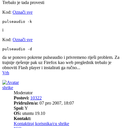
Trebalo je tada provesti
Kod:
Označi sve
pulseaudio -k
i
Kod:
Označi sve
pulseaudio -d
da se ponovo pokrene pulseaudio i privremeno riješi problem. Za
trajnije rješenje pak uz Firefox kao web preglednik trebalo je
obnoviti Flash player i instalirati ga ručno...
Vrh
shrike
Moderator
Postovi:
10322
Pridružen/a:
07 pro 2007, 18:07
Spol:
Y
OS:
utuntu 19.10
Kontakt:
Kontaktiraj korisnika/cu shrike