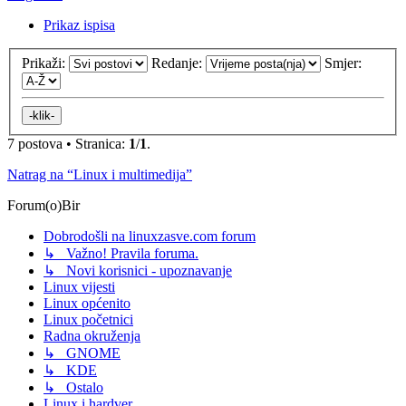
Prikaz ispisa
Prikaži:
Redanje:
Smjer:
7 postova • Stranica:
1
/
1
.
Natrag na “Linux i multimedija”
Forum(o)Bir
Dobrodošli na linuxzasve.com forum
↳ Važno! Pravila foruma.
↳ Novi korisnici - upoznavanje
Linux vijesti
Linux općenito
Linux početnici
Radna okruženja
↳ GNOME
↳ KDE
↳ Ostalo
Linux i hardver