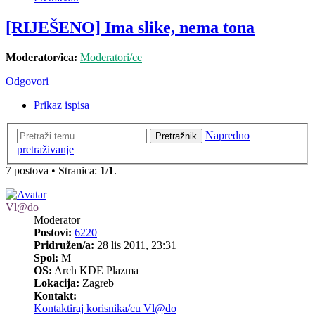
[RIJEŠENO] Ima slike, nema tona
Moderator/ica:
Moderatori/ce
Odgovori
Prikaz ispisa
Napredno
Pretražnik
pretraživanje
7 postova • Stranica:
1
/
1
.
Vl@do
Moderator
Postovi:
6220
Pridružen/a:
28 lis 2011, 23:31
Spol:
M
OS:
Arch KDE Plazma
Lokacija:
Zagreb
Kontakt:
Kontaktiraj korisnika/cu Vl@do