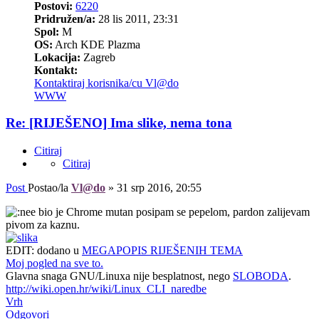
Postovi:
6220
Pridružen/a:
28 lis 2011, 23:31
Spol:
M
OS:
Arch KDE Plazma
Lokacija:
Zagreb
Kontakt:
Kontaktiraj korisnika/cu Vl@do
WWW
Re: [RIJEŠENO] Ima slike, nema tona
Citiraj
Citiraj
Post
Postao/la
Vl@do
»
31 srp 2016, 20:55
bio je Chrome mutan posipam se pepelom, pardon zalijevam
pivom za kaznu.
EDIT: dodano u
MEGAPOPIS RIJEŠENIH TEMA
Moj pogled na sve to.
Glavna snaga GNU/Linuxa nije besplatnost, nego
SLOBODA
.
http://wiki.open.hr/wiki/Linux_CLI_naredbe
Vrh
Odgovori