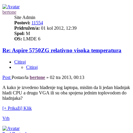
bertone
Site Admin
Postovi:
11554
Pridružen/a:
01 kol 2012, 12:39
Spol:
M
OS:
LMDE 6
Re: Aspire 5750ZG relativno visoka temperatura
Citiraj
Citiraj
Post
Postao/la
bertone
»
02 tra 2013, 00:13
A kako je izvedeno hlađenje tog laptopa, mislim da li jedan hladnjak
hladi CPU a drugu VGA ili su oba spojena jednim toplovodom do
hladnjaka?
[+ Prikaži] Klik
Vrh