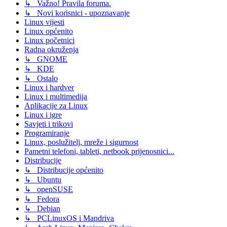
↳ Važno! Pravila foruma.
↳ Novi korisnici - upoznavanje
Linux vijesti
Linux općenito
Linux početnici
Radna okruženja
↳ GNOME
↳ KDE
↳ Ostalo
Linux i hardver
Linux i multimedija
Aplikacije za Linux
Linux i igre
Savjeti i trikovi
Programiranje
Linux, poslužitelj, mreže i sigurnost
Pametni telefoni, tableti, netbook prijenosnici...
Distribucije
↳ Distribucije općenito
↳ Ubuntu
↳ openSUSE
↳ Fedora
↳ Debian
↳ PCLinuxOS i Mandriva