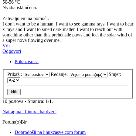
50-56 °C
Nvidia isključena.
Zahvaljujem na pomoći.
I don't want to be a human. I want to see gamma rays, I want to hear
x-rays and I want to smell dark matter. I want to reach out with
something other than this prehensile paws and feel the solar wind of
a super nova flowing over me.
Vrh
Odgovori
Prikaz ispisa
Prikaži:
Redanje:
Smjer:
10 postova • Stranica:
1
/
1
.
Natrag na “Linux i hardver”
Forum(o)Bir
Dobrodošli na linuxzasve.com forum