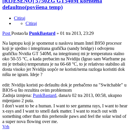
[RIJEŠENO] 5750ZG GT540M korištena
defaultno(povišena temp)
Citiraj
Citiraj
Post
Postao/la
PunkBastard
»
01 tra 2013, 23:29
Na laptopu koji je spomenut u naslovu imam Intel B950 procesor
koji je ujedno i integrirana grafička (sandy bridge) i odvojenu
grafičku Nvidia GT 540M, na integriranoj mi je temperatura stalno
oko 50-55 °C, a kada prebacim na Nvidiju (Igrao sam Warframe pa
mi je trebalo) temperatura je na 66-68 °C, to je relativno stabilno ali
dosta visoko jer Nvidiju uopće ne koristi/nema razloga koristiti dok
ništa ne igram. Ideje ?
edit: Nvidiju koristi po defaultu dok je prebačeno na "Switchable" u
BIOS-u što rezultira ovim problemom
Zadnja izmjena:
PunkBastard
, dana/u 02 tra 2013, 00:58, ukupno
mijenjano 2 puta.
I don't want to be a human. I want to see gamma rays, I want to hear
x-rays and I want to smell dark matter. I want to reach out with
something other than this prehensile paws and feel the solar wind of
a super nova flowing over me.
Vrh