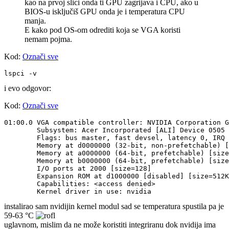
kao na prvoj slici onda ti GPU zagrijava i CPU, ako u
BIOS-u isključiš GPU onda je i temperatura CPU
manja.
E kako pod OS-om odrediti koja se VGA koristi
nemam pojma.
Kod:
Označi sve
lspci -v
i evo odgovor:
Kod:
Označi sve
01:00.0 VGA compatible controller: NVIDIA Corporation G
	Subsystem: Acer Incorporated [ALI] Device 0505

	Flags: bus master, fast devsel, latency 0, IRQ 16

	Memory at d0000000 (32-bit, non-prefetchable) [size=16M]

	Memory at a0000000 (64-bit, prefetchable) [size=256M]

	Memory at b0000000 (64-bit, prefetchable) [size=32M]

	I/O ports at 2000 [size=128]

	Expansion ROM at d1000000 [disabled] [size=512K]

	Capabilities: <access denied>

instalirao sam nvidijin kernel modul sad se temperatura spustila pa je
59-63 °C
uglavnom, mislim da ne može koristiti integriranu dok nvidija ima