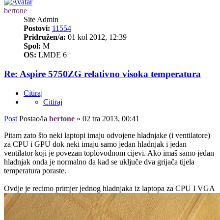
bertone
Site Admin
Postovi:
11554
Pridružen/a:
01 kol 2012, 12:39
Spol:
M
OS:
LMDE 6
Re: Aspire 5750ZG relativno visoka temperatura
Citiraj
Citiraj
Post
Postao/la
bertone
»
02 tra 2013, 00:41
Pitam zato što neki laptopi imaju odvojene hladnjake (i ventilatore)
za CPU i GPU dok neki imaju samo jedan hladnjak i jedan
ventilator koji je povezan toplovodnom cijevi. Ako imaš samo jedan
hladnjak onda je normalno da kad se uključe dva grijača tijela
temperatura poraste.
Ovdje je recimo primjer jednog hladnjaka iz laptopa za CPU I VGA