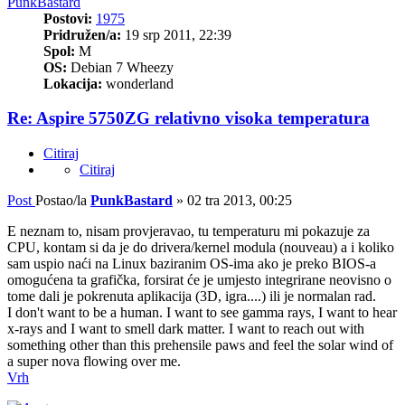
PunkBastard
Postovi:
1975
Pridružen/a:
19 srp 2011, 22:39
Spol:
M
OS:
Debian 7 Wheezy
Lokacija:
wonderland
Re: Aspire 5750ZG relativno visoka temperatura
Citiraj
Citiraj
Post
Postao/la
PunkBastard
»
02 tra 2013, 00:25
E neznam to, nisam provjeravao, tu temperaturu mi pokazuje za
CPU, kontam si da je do drivera/kernel modula (nouveau) a i koliko
sam uspio naći na Linux baziranim OS-ima ako je preko BIOS-a
omogućena ta grafička, forsirat će je umjesto integrirane neovisno o
tome dali je pokrenuta aplikacija (3D, igra....) ili je normalan rad.
I don't want to be a human. I want to see gamma rays, I want to hear
x-rays and I want to smell dark matter. I want to reach out with
something other than this prehensile paws and feel the solar wind of
a super nova flowing over me.
Vrh