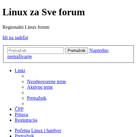
Linux za Sve forum
Regionalni Linux forum
Idi na sadržaj
Napredno
Pretražnik
pretraživanje
Linki
Neodgovorene teme
Aktivne teme
Pretražnik
ČPP
Prijava
Registracija
Početna
Linux i hardver
Pretražnik