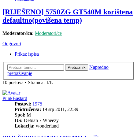
[RIJEŠENO] 5750ZG GT540M korištena
defaultno(povišena temp)
Moderator/ica:
Moderatori/ce
Odgovori
Prikaz ispisa
Napredno
Pretražnik
pretraživanje
10 postova • Stranica:
1
/
1
.
PunkBastard
Postovi:
1975
Pridružen/a:
19 srp 2011, 22:39
Spol:
M
OS:
Debian 7 Wheezy
Lokacija:
wonderland