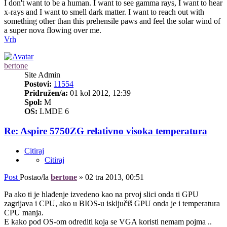
I don't want to be a human. I want to see gamma rays, I want to hear
x-rays and I want to smell dark matter. I want to reach out with
something other than this prehensile paws and feel the solar wind of
a super nova flowing over me.
Vrh
bertone
Site Admin
Postovi:
11554
Pridružen/a:
01 kol 2012, 12:39
Spol:
M
OS:
LMDE 6
Re: Aspire 5750ZG relativno visoka temperatura
Citiraj
Citiraj
Post
Postao/la
bertone
»
02 tra 2013, 00:51
Pa ako ti je hlađenje izvedeno kao na prvoj slici onda ti GPU
zagrijava i CPU, ako u BIOS-u isključiš GPU onda je i temperatura
CPU manja.
E kako pod OS-om odrediti koja se VGA koristi nemam pojma ..