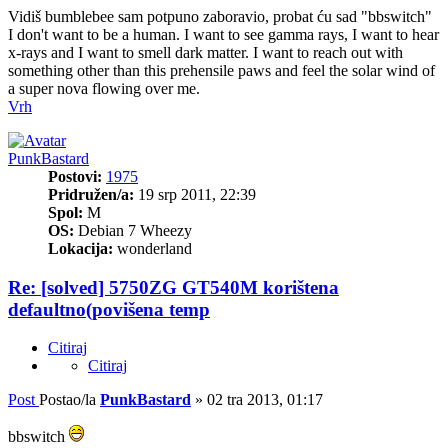
Vidiš bumblebee sam potpuno zaboravio, probat ću sad "bbswitch"
I don't want to be a human. I want to see gamma rays, I want to hear
x-rays and I want to smell dark matter. I want to reach out with
something other than this prehensile paws and feel the solar wind of
a super nova flowing over me.
Vrh
PunkBastard
Postovi:
1975
Pridružen/a:
19 srp 2011, 22:39
Spol:
M
OS:
Debian 7 Wheezy
Lokacija:
wonderland
Re: [solved] 5750ZG GT540M korištena
defaultno(povišena temp
Citiraj
Citiraj
Post
Postao/la
PunkBastard
»
02 tra 2013, 01:17
bbswitch