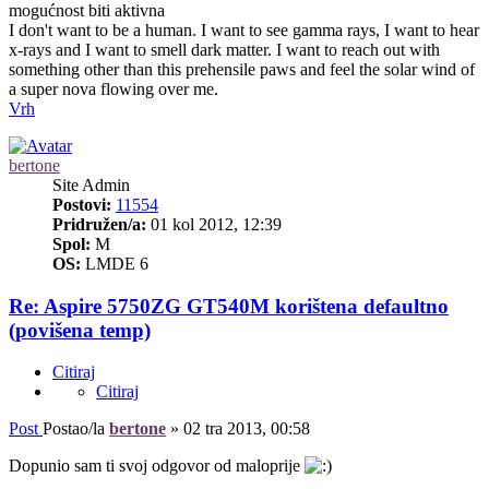
mogućnost biti aktivna
I don't want to be a human. I want to see gamma rays, I want to hear
x-rays and I want to smell dark matter. I want to reach out with
something other than this prehensile paws and feel the solar wind of
a super nova flowing over me.
Vrh
bertone
Site Admin
Postovi:
11554
Pridružen/a:
01 kol 2012, 12:39
Spol:
M
OS:
LMDE 6
Re: Aspire 5750ZG GT540M korištena defaultno
(povišena temp)
Citiraj
Citiraj
Post
Postao/la
bertone
»
02 tra 2013, 00:58
Dopunio sam ti svoj odgovor od maloprije