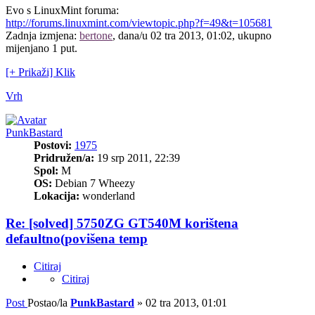
Evo s LinuxMint foruma:
http://forums.linuxmint.com/viewtopic.php?f=49&t=105681
Zadnja izmjena:
bertone
, dana/u 02 tra 2013, 01:02, ukupno
mijenjano 1 put.
[+ Prikaži] Klik
Vrh
PunkBastard
Postovi:
1975
Pridružen/a:
19 srp 2011, 22:39
Spol:
M
OS:
Debian 7 Wheezy
Lokacija:
wonderland
Re: [solved] 5750ZG GT540M korištena
defaultno(povišena temp
Citiraj
Citiraj
Post
Postao/la
PunkBastard
»
02 tra 2013, 01:01