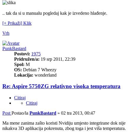
.. tak da si u manualu pogledaj kak je izvedeno hlađenje.
[+ Prikaži] Klik
Vrh
PunkBastard
Postovi:
1975
Pridružen/a:
19 srp 2011, 22:39
Spol:
M
OS:
Debian 7 Wheezy
Lokacija:
wonderland
Re: Aspire 5750ZG relativno visoka temperatura
Citiraj
Citiraj
Post
Postao/la
PunkBastard
»
02 tra 2013, 00:47
Ma mene zanima zašto koristi Nvidiju umjesto integrirane dok nije
nikakva 3D aplikacija pokrenuta, zbog toga i jest viša temperatura.