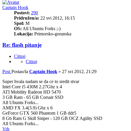
Captain Hook
Postovi:
290
Pridružen/a:
22 svi 2012, 16:15
Spol:
M
OS:
All Ubuntu Forks ;-)
Lokacija:
Primorsko-goranska
Re: flash pitanje
Citiraj
Citiraj
Post
Postao/la
Captain Hook
»
27 svi 2012, 21:29
Super hvala nadam se da ce to sredit stvar
Intel Core i5 430M 2.27Ghz x 4
ATI Mobility Radeon HD 5470
3 GB Ram - 65 GB Corsair SSD
All Ubuntu Forks...
AMD FX 3.4(3.9) Ghz x 6
GeForce GTX 560 Phantom 1 GB ddr5
8 Gb Ram G Skill Sniper - 120 GB OCZ Agility SSD
All Ubuntu Forks...
Vrh