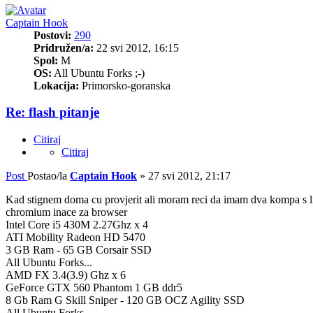
Captain Hook
Postovi:
290
Pridružen/a:
22 svi 2012, 16:15
Spol:
M
OS:
All Ubuntu Forks ;-)
Lokacija:
Primorsko-goranska
Re: flash pitanje
Citiraj
Citiraj
Post
Postao/la
Captain Hook
»
27 svi 2012, 21:17
Kad stignem doma cu provjerit ali moram reci da imam dva kompa s lin
chromium inace za browser
Intel Core i5 430M 2.27Ghz x 4
ATI Mobility Radeon HD 5470
3 GB Ram - 65 GB Corsair SSD
All Ubuntu Forks...
AMD FX 3.4(3.9) Ghz x 6
GeForce GTX 560 Phantom 1 GB ddr5
8 Gb Ram G Skill Sniper - 120 GB OCZ Agility SSD
All Ubuntu Forks...