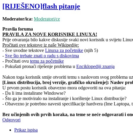
[RIJEŠENO]flash pitanje
Moderator/ica:
Moderatori/ce
Pravila foruma
PRAVILA ZA NOVE KORISNIKE LINUXA!
Prije otvaranja bilo kakve diskusije svaki novi korisnik u svijetu Linu
Pročitati ove tekstove iz naše Wikipedije:
- Sve uvodne tekstove
Linuxa za početnike
(njih 5)
-
Sve što trebate znati o radu s diskovima
- Pročitati ovu
temu za početnike
- Pokušati pronaći riješenje problema u
Enciklopediji znanja
Nakon toga korisnik smije otvoriti temu s naslovom svog problema uz 
[Linux distribucija, broj verzije, grafičko okruženje]: Naslov pr
U prvom postu korisnik obavezno mora odgovoriti na ova pitanja:
- Da li ima instalirane Windowse?
- Što ga je motiviralo na instaliranje i korištenje Linux distribucije?
- Obavezno je potrebno navesti specifikacije hardvera (Ime Laptopa, t
Bez učinjenih ovih prvih koraka, na teme se neće odgovarati i one
Odgovori
Prikaz ispisa