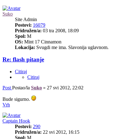
Suko
Site Admin
Postovi:
16079
Pridružen/a:
03 tra 2008, 18:09
Spol:
M
OS:
Mint 17 Cinnamon
Lokacija:
Svugdi me ima. Slavonija uglavnom.
Re: flash pitanje
Citiraj
Citiraj
Post
Postao/la
Suko
»
27 svi 2012, 22:02
Bude sigurno.
Vrh
Captain Hook
Postovi:
290
Pridružen/a:
22 svi 2012, 16:15
Spol:
M