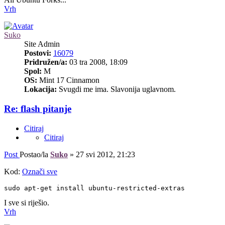
Vrh
Suko
Site Admin
Postovi:
16079
Pridružen/a:
03 tra 2008, 18:09
Spol:
M
OS:
Mint 17 Cinnamon
Lokacija:
Svugdi me ima. Slavonija uglavnom.
Re: flash pitanje
Citiraj
Citiraj
Post
Postao/la
Suko
»
27 svi 2012, 21:23
Kod:
Označi sve
sudo apt-get install ubuntu-restricted-extras
I sve si riješio.
Vrh