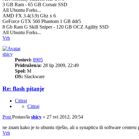
3 GB Ram - 65 GB Corsair SSD
All Ubuntu Forks...
AMD FX 3.4(3.9) Ghz x 6
GeForce GTX 560 Phantom 1 GB ddr5
8 Gb Ram G Skill Sniper - 120 GB OCZ Agility SSD
All Ubuntu Forks...
Vrh
shicy
Postovi:
8905
Pridružen/a:
28 lip 2009, 22:49
Spol:
M
OS:
Slackware
Re: flash pitanje
Citiraj
Citiraj
Post
Postao/la
shicy
»
27 svi 2012, 20:54
ne znam kako je to ubuntu riješio, ali u synapticu ili software centeru p
Vrh