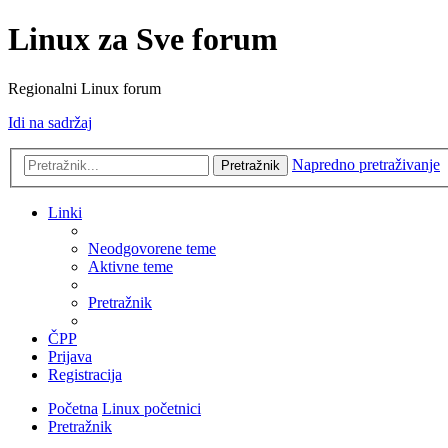
Linux za Sve forum
Regionalni Linux forum
Idi na sadržaj
Napredno pretraživanje
Pretražnik
Linki
Neodgovorene teme
Aktivne teme
Pretražnik
ČPP
Prijava
Registracija
Početna
Linux početnici
Pretražnik