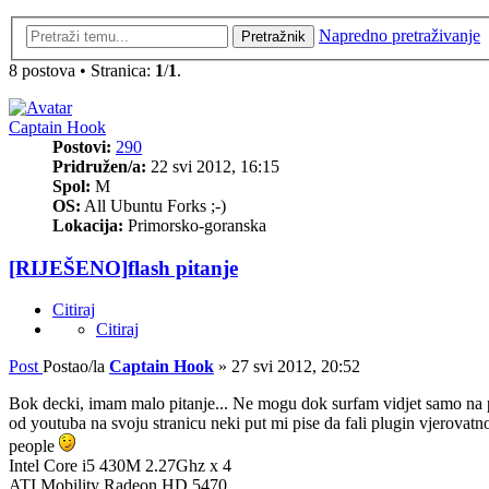
Napredno pretraživanje
Pretražnik
8 postova • Stranica:
1
/
1
.
Captain Hook
Postovi:
290
Pridružen/a:
22 svi 2012, 16:15
Spol:
M
OS:
All Ubuntu Forks ;-)
Lokacija:
Primorsko-goranska
[RIJEŠENO]flash pitanje
Citiraj
Citiraj
Post
Postao/la
Captain Hook
»
27 svi 2012, 20:52
Bok decki, imam malo pitanje... Ne mogu dok surfam vidjet samo na pa
od youtuba na svoju stranicu neki put mi pise da fali plugin vjerovatn
people
Intel Core i5 430M 2.27Ghz x 4
ATI Mobility Radeon HD 5470