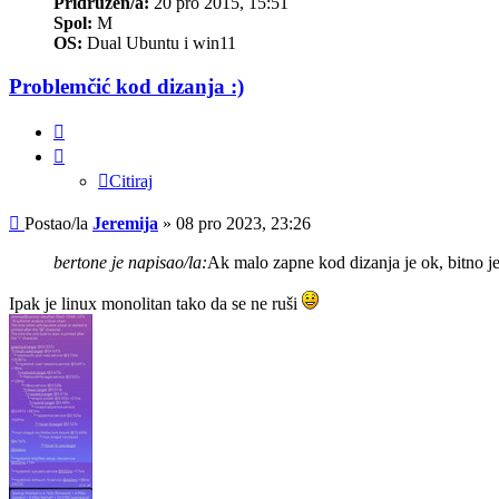
Pridružen/a:
20 pro 2015, 15:51
Spol:
M
OS:
Dual Ubuntu i win11
Problemčić kod dizanja :)
Citiraj
Citiraj
Post
Postao/la
Jeremija
»
08 pro 2023, 23:26
bertone je napisao/la:
Ak malo zapne kod dizanja je ok, bitno je
Ipak je linux monolitan tako da se ne ruši