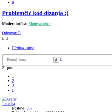
Pretražnik
Problemčić kod dizanja :)
Moderator/ica:
Moderatori/ce
Odgovori
Prikaz ispisa
Napredno
Pretražnik
pretraživanje
21 post
1
2
3
Sljedeća
Jeremija
Postovi:
807