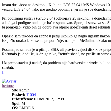
Imam dual-boot na desktopu, Kubuntu LTS 22.04 i MS Windows 10 Prof
verziju LTS 24.04, iako me uredno opominje, jer mi je sve donedavno s
Pri podizanju sustava (Grub 2.04) odbrojava 25 sekundi, a donedavno
a kad ga i podigne onda nije baš responzivan. Spor je i smrzava se. Sli
bi pomogao (vidio bih da odbrojava otprije uobičajenih deset sekundi 
Opazio sam također da zapne u petlji ukoliko ga naglo ugasim nakon š
isključio onako kako se ne preporučuje, na tipku. Međutim, tek ako u
Posumnjao sam da je u pitanju SSD, ali provjeravajući disk kroz prep
Računalo je, doduše, iz druge ruke, "refurbished", no prošle su samo 
Uz pretpostavku (i nadu!) da problem nije hardverske prirode, bi l
smetati.
Vrh
bertone
Site Admin
Postovi:
11554
Pridružen/a:
01 kol 2012, 12:39
Spol:
M
OS:
LMDE 6