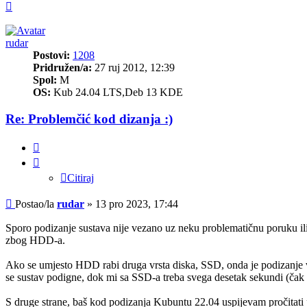
Vrh
rudar
Postovi:
1208
Pridružen/a:
27 ruj 2012, 12:39
Spol:
M
OS:
Kub 24.04 LTS,Deb 13 KDE
Re: Problemčić kod dizanja :)
Citiraj
Citiraj
Post
Postao/la
rudar
»
13 pro 2023, 17:44
Sporo podizanje sustava nije vezano uz neku problematičnu poruku ili
zbog HDD-a.
Ako se umjesto HDD rabi druga vrsta diska, SSD, onda je podizanje vi
se sustav podigne, dok mi sa SSD-a treba svega desetak sekundi (ča
S druge strane, baš kod podizanja Kubuntu 22.04 uspijevam pročitati