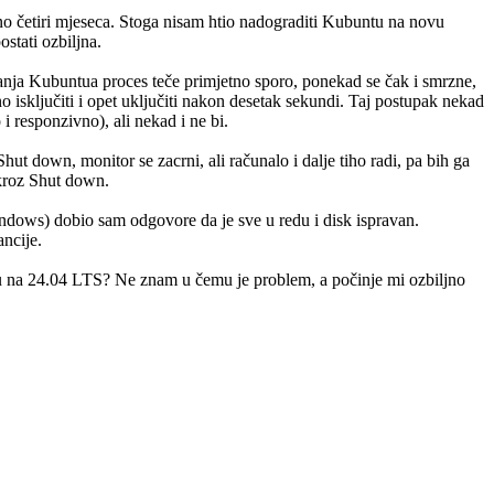
 četiri mjeseca. Stoga nisam htio nadograditi Kubuntu na novu
stati ozbiljna.
anja Kubuntua proces teče primjetno sporo, ponekad se čak i smrzne,
no isključiti i opet uključiti nakon desetak sekundi. Taj postupak nekad
 responzivno), ali nekad i ne bi.
 down, monitor se zacrni, ali računalo i dalje tiho radi, pa bih ga
 kroz Shut down.
ndows) dobio sam odgovore da je sve u redu i disk ispravan.
ncije.
u na 24.04 LTS? Ne znam u čemu je problem, a počinje mi ozbiljno