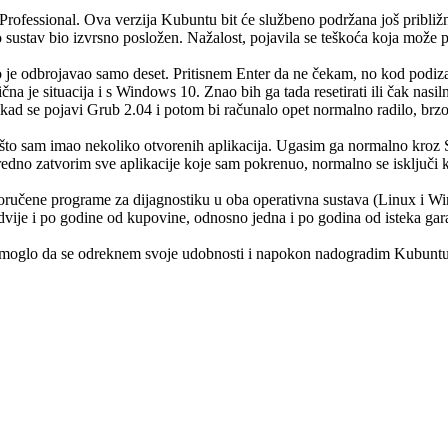
essional. Ova verzija Kubuntu bit će službeno podržana još približno
ustav bio izvrsno posložen. Nažalost, pojavila se teškoća koja može po
 je odbrojavao samo deset. Pritisnem Enter da ne čekam, no kod podiz
čna je situacija i s Windows 10. Znao bih ga tada resetirati ili čak nasil
kad se pojavi Grub 2.04 i potom bi računalo opet normalno radilo, brzo i
to sam imao nekoliko otvorenih aplikacija. Ugasim ga normalno kroz Shut
redno zatvorim sve aplikacije koje sam pokrenuo, normalno se isključi
oručene programe za dijagnostiku u oba operativna sustava (Linux i Wi
dvije i po godine od kupovine, odnosno jedna i po godina od isteka gara
i pomoglo da se odreknem svoje udobnosti i napokon nadogradim Kubunt