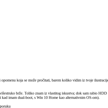
 opomenu koja se može pročitati, barem koliko vidim iz tvoje ilustrac
šestruko brže. Toliko znam iz vlastitog iskustva; dok sam rabio HDD ka
k i kad imam dual-boot, s Win 10 Home kao alternativnim OS-om).
 poruku