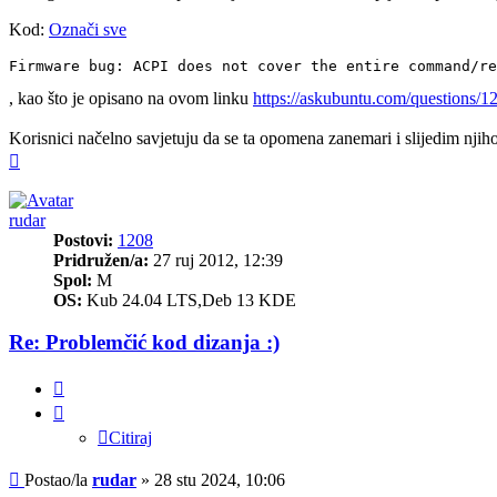
Kod:
Označi sve
Firmware bug: ACPI does not cover the entire command/re
, kao što je opisano na ovom linku
https://askubuntu.com/questions/12
Korisnici načelno savjetuju da se ta opomena zanemari i slijedim njih
Vrh
rudar
Postovi:
1208
Pridružen/a:
27 ruj 2012, 12:39
Spol:
M
OS:
Kub 24.04 LTS,Deb 13 KDE
Re: Problemčić kod dizanja :)
Citiraj
Citiraj
Post
Postao/la
rudar
»
28 stu 2024, 10:06