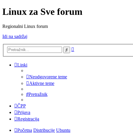
Linux za Sve forum
Regionalni Linux forum
Idi na sadržaj
Napredno
Pretražnik
pretraživanje
Linki
Neodgovorene teme
Aktivne teme
Pretražnik
ČPP
Prijava
Registracija
Početna
Distribucije
Ubuntu