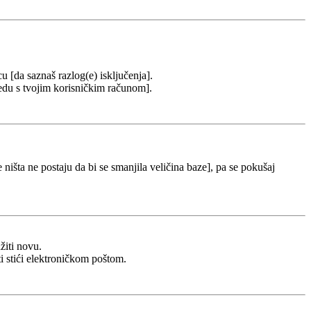
cu [da saznaš razlog(e) isključenja].
u redu s tvojim korisničkim računom].
 ništa ne postaju da bi se smanjila veličina baze], pa se pokušaj
žiti novu.
ti stići elektroničkom poštom.