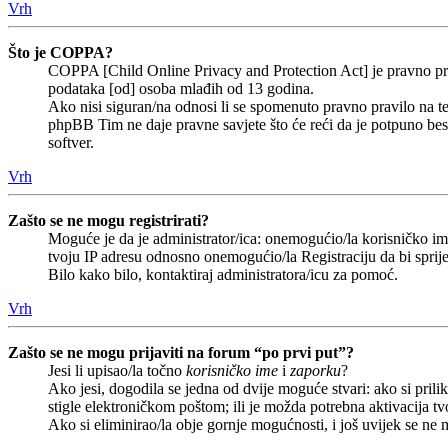
Vrh
Što je COPPA?
COPPA [Child Online Privacy and Protection Act] je pravno prav
podataka [od] osoba mlađih od 13 godina.
Ako nisi siguran/na odnosi li se spomenuto pravno pravilo na te
phpBB Tim ne daje pravne savjete što će reći da je potpuno b
softver.
Vrh
Zašto se ne mogu registrirati?
Moguće je da je administrator/ica: onemogućio/la korisničko ime 
tvoju IP adresu odnosno onemogućio/la Registraciju da bi sprije
Bilo kako bilo, kontaktiraj administratora/icu za pomoć.
Vrh
Zašto se ne mogu prijaviti na forum “po prvi put”?
Jesi li upisao/la točno
korisničko ime
i
zaporku
?
Ako jesi, dogodila se jedna od dvije moguće stvari: ako si pri
stigle elektroničkom poštom; ili je možda potrebna aktivacija tvoj
Ako si eliminirao/la obje gornje mogućnosti, i još uvijek se ne m