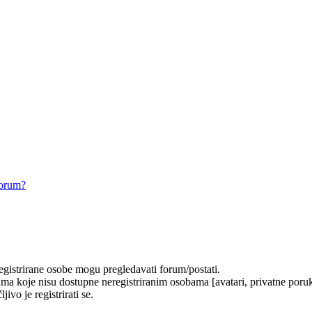
forum?
registrirane osobe mogu pregledavati forum/postati.
ma koje nisu dostupne neregistriranim osobama [avatari, privatne poruke
ivo je registrirati se.