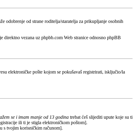
odobrenje od strane roditelja/staratelja za prikupljanje osobnih
a nije direktno vezana uz phpbb.com Web stranice odnosno phpBB
esu elektroničke pošte kojom se pokušavaš registrirati, isključio/la
lažem se i imam manje od 13 godina
trebat ćeš slijediti upute koje su ti
stracije ili ti je stigla elektroničkom poštom].
redu s tvojim korisničkim računom].