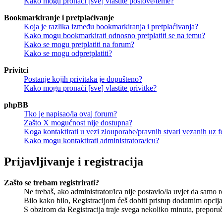
Kako mogu pronaći [sve] vlastite postove/teme?
Bookmarkiranje i pretplaćivanje
Koja je razlika između bookmarkiranja i pretplaćivanja?
Kako mogu bookmarkirati odnosno pretplatiti se na temu?
Kako se mogu pretplatiti na forum?
Kako se mogu odpretplatiti?
Privitci
Postanje kojih privitaka je dopušteno?
Kako mogu pronaći [sve] vlastite privitke?
phpBB
Tko je napisao/la ovaj forum?
Zašto X mogućnost nije dostupna?
Koga kontaktirati u vezi zlouporabe/pravnih stvari vezanih uz 
Kako mogu kontaktirati administratora/icu?
Prijavljivanje i registracija
Zašto se trebam registrirati?
Ne trebaš, ako administrator/ica nije postavio/la uvjet da samo 
Bilo kako bilo, Registracijom ćeš dobiti pristup dodatnim opcija
S obzirom da Registracija traje svega nekoliko minuta, preporučlj