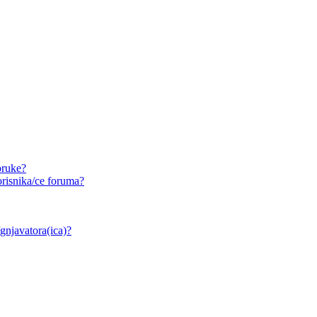
oruke?
risnika/ce foruma?
/gnjavatora(ica)?