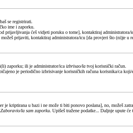
aš se registrirati.
ičko ime i zaporku.
od prijavljivanja ćeš vidjeti poruku o tome], kontaktiraj administratora/i
e možeš prijaviti, kontaktiraj administratora/icu [da provjeri što (ni)je 
li) zaporku; ili je administrator/ica
izbrisao/la
tvoj korisnički račun.
ičajeno je periodično izbrisivanje korisničkih računa korisnika/ca koji/e
er je kriptirana u bazi i ne može ti biti ponovo poslana], no, možeš zatra
a
Zaboravio/la sam zaporku
. Upišeš tražene podatke... Daljnje upute će 