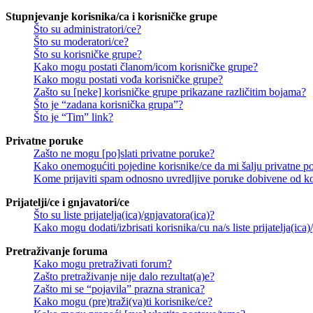
Stupnjevanje korisnika/ca i korisničke grupe
Što su administratori/ce?
Što su moderatori/ce?
Što su korisničke grupe?
Kako mogu postati članom/icom korisničke grupe?
Kako mogu postati vođa korisničke grupe?
Zašto su [neke] korisničke grupe prikazane različitim bojama?
Što je “zadana korisnička grupa”?
Što je “Tim” link?
Privatne poruke
Zašto ne mogu [po]slati privatne poruke?
Kako onemogućiti pojedine korisnike/ce da mi šalju privatne p
Kome prijaviti spam odnosno uvredljive poruke dobivene od ko
Prijatelji/ce i gnjavatori/ce
Što su liste prijatelja(ica)/gnjavatora(ica)?
Kako mogu dodati/izbrisati korisnika/cu na/s liste prijatelja(ica)
Pretraživanje foruma
Kako mogu pretraživati forum?
Zašto pretraživanje nije dalo rezultat(a)e?
Zašto mi se “pojavila” prazna stranica?
Kako mogu (pre)traži(va)ti korisnike/ce?