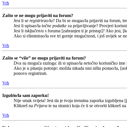
Vrh
Zašto se ne mogu prijaviti na forum?
Jesi li se
registrirao/la
? Da bi se mogao/la prijaviti na forum, treb
Jesi li upisao/la
točne podatke
za prijavljivanje? Provjeri korisn
Jesi li
isključen/a
s foruma [zabranjen ti je pristup]? Ako jesi, [k
Ako si eliminirao/la sve tri gornje mogućnosti, i još uvijek se n
Vrh
Zašto se “više” ne mogu prijaviti na forum?
Dva su moguća razloga: ili si upisao/la
netočno
korisničko ime i(
Ako je u pitanju potonje: možda nikada nisi ništa postao/la, [uob
ponovo registrirati.
Vrh
Izgubio/la sam zaporku!
Nije smak svijeta! Jest da je tvoja trenutna zaporka izgubljena [j
Klikneš na
Prijava
te na stranici koja će ti se otvoriti klikneš n
Vrh