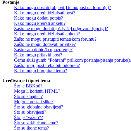
Postanje
Kako mogu postati [objaviti] temu/post na forum(u)?
Kako mogu urediti/izbrisati post?
Kako mogu dodati potpis?
Kako mogu kreirati anketu?
Zašto ne mogu dodati još [više] odgovora [opcija]?
Kako mogu urediti/izbrisati anketu?
Zašto ne mogu pristupiti tematskom forumu?
Zašto ne mogu dodavati privitke?
Zašto sam dobio/la upozorenje?
Kako mogu prijaviti post?
Čemu služi gumb “Pohrani” prilikom postanja/pisanja poruke(a
Zašto [moj] post treba biti odobren?
Kako mogu bumpirati temu?
Uređivanje i tipovi tema
Što je BBKod?
Mogu li koristiti HTML?
Što su smajlići?
Mogu li postati slike?
Što su globalne obavijesti?
Što su obavijesti?
Što je “važno”?
Što su zaključane teme?
Što su ikone tema?