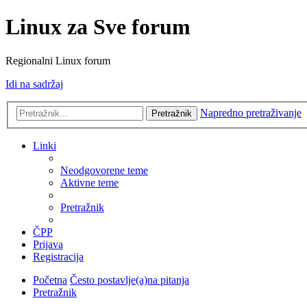
Linux za Sve forum
Regionalni Linux forum
Idi na sadržaj
Napredno pretraživanje
Pretražnik
Linki
Neodgovorene teme
Aktivne teme
Pretražnik
ČPP
Prijava
Registracija
Početna
Često postavlje(a)na pitanja
Pretražnik