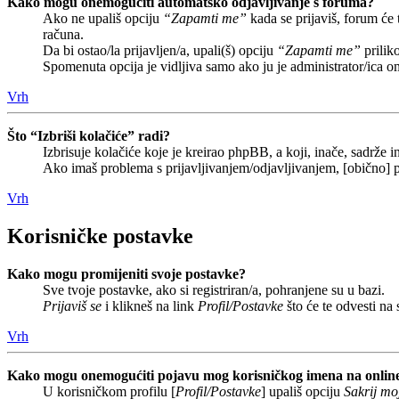
Kako mogu onemogućiti automatsko odjavljivanje s foruma?
Ako ne upališ opciju
“Zapamti me”
kada se prijaviš, forum će
računa.
Da bi ostao/la prijavljen/a, upali(š) opciju
“Zapamti me”
prilik
Spomenuta opcija je vidljiva samo ako ju je administrator/ica o
Vrh
Što “Izbriši kolačiće” radi?
Izbrisuje kolačiće koje je kreirao phpBB, a koji, inače, sadrže
Ako imaš problema s prijavljivanjem/odjavljivanjem, [obično] p
Vrh
Korisničke postavke
Kako mogu promijeniti svoje postavke?
Sve tvoje postavke, ako si registriran/a, pohranjene su u bazi.
Prijaviš se
i klikneš na link
Profil/Postavke
što će te odvesti na
Vrh
Kako mogu onemogućiti pojavu mog korisničkog imena na onlin
U korisničkom profilu [
Profil/Postavke
] upališ opciju
Sakrij moj