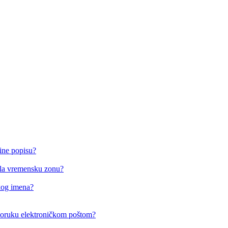
ine popisu?
o/la vremensku zonu?
čkog imena?
i poruku elektroničkom poštom?