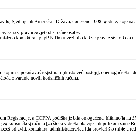
ilo, Sjedinjenih Američkih Država, doneseno 1998. godine, koje nalaže 
be, zatraži pravni savjet od stručne osobe.
esmisleno kontaktirati phpBB Tim u vezi bilo kakve pravne stvari koj
kojim se pokušavaš registrirati [ili isto već postoji], onemogućio/la adr
čio/la otvaranje novih korisničkih računa.
likom Registracije, a COPPA podrška je bila omogućena, kliknuo/la na
S
eg korisničkog računa [za što si vidio/la obavijest ili prilikom same Regi
ožeš prijaviti, kontaktiraj administratora/icu [da provjeri što (ni)je u 