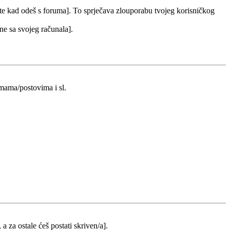
 te kad odeš s foruma]. To sprječava zlouporabu tvojeg korisničkog
 ne sa svojeg računala].
emama/postovima i sl.
 a za ostale ćeš postati skriven/a].