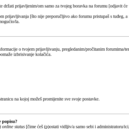
 te držati prijavljenim/om samo za tvojeg boravka na forumu [odjavit će
om prijavljivanja [što nije preporučljivo ako forumu pristupaš s tuđeg, a
mogućio/la.
 informacije o tvojem prijavljivanju, pregledanim/pročitanim forumima/t
omaže izbrisivanje kolačića.
 stranicu na kojoj možeš promijenite sve svoje postavke.
e popisu?
 online status
[čime ćeš (p)ostati vidljiv/a samo sebi i administratoru/ici,