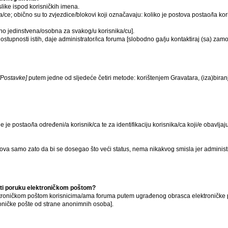
like ispod korisničkih imena.
a/ce; obično su to zvjezdice/blokovi koji označavaju: koliko je postova postao/la ko
čno jedinstvena/osobna za svakog/u korisnika/cu].
ostupnosti istih, daje administrator/ica foruma [slobodno ga/ju kontaktiraj (sa) zam
l/Postavke]
putem jedne od sljedeće četiri metode: korištenjem Gravatara, (iza)bira
je je postao/la određeni/a korisnik/ca te za identifikaciju korisnika/ca koji/e obavl
ova samo zato da bi se dosegao što veći status, nema nikakvog smisla jer adminis
lati poruku elektroničkom poštom?
troničkom poštom korisnicima/ama foruma putem ugrađenog obrasca elektroničke pošte
oničke pošte od strane anonimnih osoba].