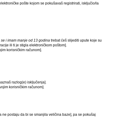
lektroničke pošte kojom se pokušavaš registrirati, isključio/la
 se i imam manje od 13 godina
trebat ćeš slijediti upute koje su
cije ili ti je stigla elektroničkom poštom].
tvojim korisničkim računom].
 saznaš razlog(e) isključenja].
s tvojim korisničkim računom].
ta ne postaju da bi se smanjila veličina baze], pa se pokušaj