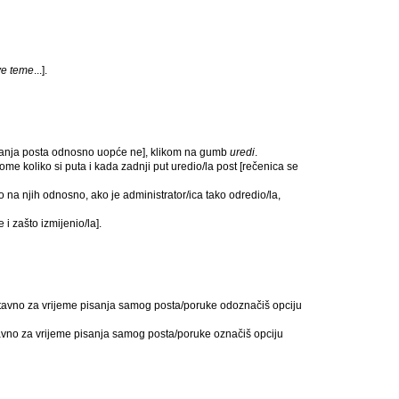
ve teme
...].
ostanja posta odnosno uopće ne], klikom na gumb
uredi
.
me koliko si puta i kada zadnji put uredio/la post [rečenica se
 na njih odnosno, ako je administrator/ica tako odredio/la,
i zašto izmijenio/la].
ostavno za vrijeme pisanja samog posta/poruke odoznačiš opciju
stavno za vrijeme pisanja samog posta/poruke označiš opciju