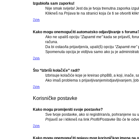
Izgubio/la sam zaporku!
Nije smak svijeta! Jest da je tvoja trenutna zaporka izgub
Klikneš na
Prijava
te na stranici koja će ti se otvoriti kl
Vrh
Kako mogu onemogućiti automatsko odjavljivanje s foruma
Ako ne upališ opciju
“Zapamti me”
kada se prijaviš, for
računa.
Da bi ostao/la prijavljen/a, upali(š) opciju
“Zapamti me”
p
Spomenuta opcija je vidljiva samo ako ju je administrat
Vrh
Što “Izbriši kolačiće” radi?
Izbrisuje kolačiće koje je kreirao phpBB, a koji, inače,
Ako imaš problema s prijavljivanjem/odjavljivanjem, [ob
Vrh
Korisničke postavke
Kako mogu promijeniti svoje postavke?
Sve tvoje postavke, ako si registriran/a, pohranjene su u
Prijaviš se
i klikneš na link
Profil/Postavke
što će te odve
Vrh
Kako mogu onemogućiti pojavu mog korisničkog imena na o