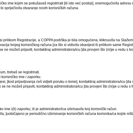
ko ime kojim se pokušavaš registrirati [ili isto već postoji], onemogućio/la adresu e
i spriječio/la otvaranje novih korisničkih računa.
 si prilikom Registracije, a COPPA podrška je bila omogućena, kliknuo/la na
Slažem
acija tvojeg korisničkog računa [za što si vidio/la obavijest ili prilikom same Registra
se ne možeš prijaviti, kontaktiraj administratora/icu [da provjeri što (ni)je u redu s 
um, trebaš se registrirati.
i korisničko ime i zaporku.
esi, [kod prijavljivanja ćeš vidjeti poruku o tome], kontaktiraj administratora/icu [da
k se ne možeš prijaviti, kontaktiraj administratora/icu [da provjeri što (ni)je u redu 
o ime i(li) zaporku; ili je administrator/ica
izbrisao/la
tvoj korisnički račun.
la, [uobičajeno je periodično izbrisivanje korisničkih računa korisnika/ca koji/e niš