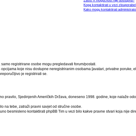
Zašto X mogućnost nije dostupna?
Koga kontaktirati u vezi zlouporabe
Kako mogu kontaktirati administrato
da samo registrirane osobe mogu pregledavati forum/postati.
m opcijama koje nisu dostupne neregistriranim osobama [avatari, privatne poruke, ele
poručljivo je registrirati se.
no pravilo, Sjedinjenih Američkih Država, doneseno 1998. godine, koje nalaže odobr
lo na tebe, zatraži pravni savjet od stručne osobe.
tpuno besmisleno kontaktirati phpBB Tim u vezi bilo kakve pravne stvari koja nij