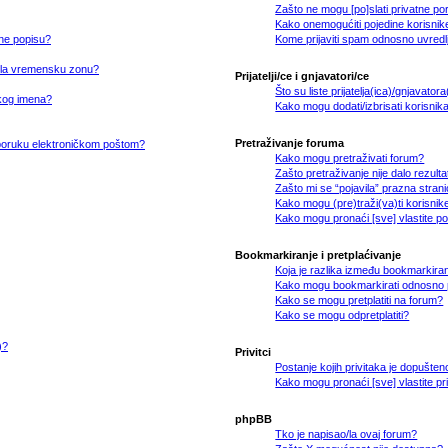
Zašto ne mogu [po]slati privatne p
Kako onemogućiti pojedine korisnike
ne popisu?
Kome prijaviti spam odnosno uvredl
o/la vremensku zonu?
Prijatelji/ce i gnjavatori/ce
Što su liste prijatelja(ica)/gnjavatora
čkog imena?
Kako mogu dodati/izbrisati korisnika/
Pretraživanje foruma
i poruku elektroničkom poštom?
Kako mogu pretraživati forum?
Zašto pretraživanje nije dalo rezult
Zašto mi se “pojavila” prazna stran
Kako mogu (pre)traži(va)ti korisnik
Kako mogu pronaći [sve] vlastite p
Bookmarkiranje i pretplaćivanje
Koja je razlika između bookmarkiran
Kako mogu bookmarkirati odnosno pr
Kako se mogu pretplatiti na forum?
Kako se mogu odpretplatiti?
)?
Privitci
Postanje kojih privitaka je dopušten
Kako mogu pronaći [sve] vlastite pr
phpBB
Tko je napisao/la ovaj forum?