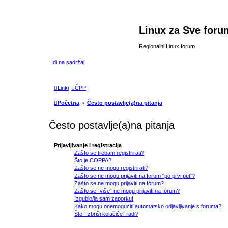
Linux za Sve foru
Regionalni Linux forum
Idi na sadržaj
Linki
ČPP
Početna
Često postavlje(a)na pitanja
Često postavlje(a)na pitanja
Prijavljivanje i registracija
Zašto se trebam registrirati?
Što je COPPA?
Zašto se ne mogu registrirati?
Zašto se ne mogu prijaviti na forum “po prvi put”?
Zašto se ne mogu prijaviti na forum?
Zašto se “više” ne mogu prijaviti na forum?
Izgubio/la sam zaporku!
Kako mogu onemogućiti automatsko odjavljivanje s foruma?
Što “Izbriši kolačiće” radi?