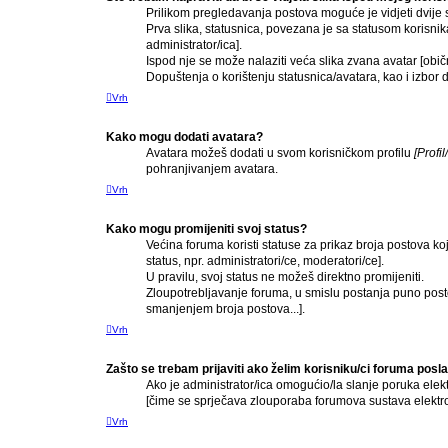
Prilikom pregledavanja postova moguće je vidjeti dvije s
Prva slika, statusnica, povezana je sa statusom korisnik
administrator/ica].
Ispod nje se može nalaziti veća slika zvana avatar [obi
Dopuštenja o korištenju statusnica/avatara, kao i izbor d
Vrh
Kako mogu dodati avatara?
Avatara možeš dodati u svom korisničkom profilu
[Profi
pohranjivanjem avatara.
Vrh
Kako mogu promijeniti svoj status?
Većina foruma koristi statuse za prikaz broja postova ko
status, npr. administratori/ce, moderatori/ce].
U pravilu, svoj status ne možeš direktno promijeniti.
Zloupotrebljavanje foruma, u smislu postanja puno post
smanjenjem broja postova...].
Vrh
Zašto se trebam prijaviti ako želim korisniku/ci foruma pos
Ako je administrator/ica omogućio/la slanje poruka elek
[čime se sprječava zlouporaba forumova sustava elektr
Vrh