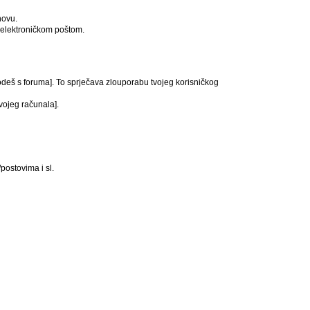
novu.
ći elektroničkom poštom.
 odeš s foruma]. To sprječava zlouporabu tvojeg korisničkog
svojeg računala].
postovima i sl.