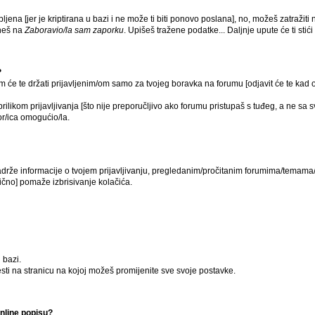
ljena [jer je kriptirana u bazi i ne može ti biti ponovo poslana], no, možeš zatražiti 
ikneš na
Zaboravio/la sam zaporku
. Upišeš tražene podatke... Daljnje upute će ti sti
?
um će te držati prijavljenim/om samo za tvojeg boravka na forumu [odjavit će te kad
rilikom prijavljivanja [što nije preporučljivo ako forumu pristupaš s tuđeg, a ne sa 
or/ica omogućio/la.
 sadrže informacije o tvojem prijavljivanju, pregledanim/pročitanim forumima/temama/
ično] pomaže izbrisivanje kolačića.
 bazi.
sti na stranicu na kojoj možeš promijenite sve svoje postavke.
nline popisu?