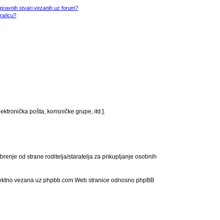
/pravnih stvari vezanih uz forum?
ra/icu?
ktronička pošta, korisničke grupe, itd.].
enje od strane roditelja/staratelja za prikupljanje osobnih
e direktno vezana uz phpbb.com Web stranice odnosno phpBB