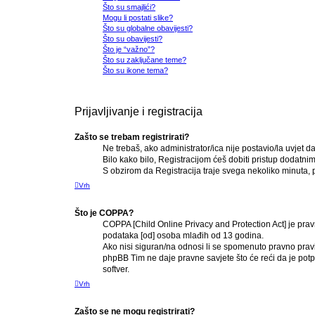
Što su smajlići?
Mogu li postati slike?
Što su globalne obavijesti?
Što su obavijesti?
Što je “važno”?
Što su zaključane teme?
Što su ikone tema?
Prijavljivanje i registracija
Zašto se trebam registrirati?
Ne trebaš, ako administrator/ica nije postavio/la uvjet 
Bilo kako bilo, Registracijom ćeš dobiti pristup dodatni
S obzirom da Registracija traje svega nekoliko minuta, pre
Vrh
Što je COPPA?
COPPA [Child Online Privacy and Protection Act] je prav
podataka [od] osoba mlađih od 13 godina.
Ako nisi siguran/na odnosi li se spomenuto pravno pravi
phpBB Tim ne daje pravne savjete što će reći da je po
softver.
Vrh
Zašto se ne mogu registrirati?