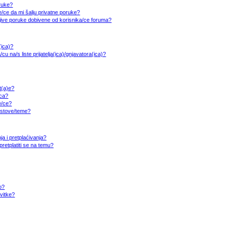
oruke?
/ce da mi šalju privatne poruke?
jive poruke dobivene od korisnika/ce foruma?
(ica)?
cu na/s liste prijatelja(ica)/gnjavatora(ica)?
at(a)e?
ica?
e/ce?
ostove/teme?
ja i pretplaćivanja?
etplatiti se na temu?
o?
ivitke?