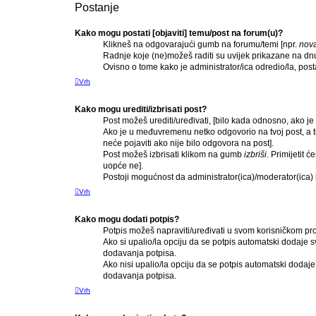
Postanje
Kako mogu postati [objaviti] temu/post na forum(u)?
Klikneš na odgovarajući gumb na forumu/temi [npr.
nov
Radnje koje (ne)možeš raditi su uvijek prikazane na dn
Ovisno o tome kako je administrator/ica odredio/la, pos
Vrh
Kako mogu urediti/izbrisati post?
Post možeš urediti/uređivati, [bilo kada odnosno, ako
Ako je u međuvremenu netko odgovorio na tvoj post, a ti 
neće pojaviti ako nije bilo odgovora na post].
Post možeš izbrisati klikom na gumb
izbriši
. Primijetit 
uopće ne].
Postoji mogućnost da administrator(ica)/moderator(ica) iz
Vrh
Kako mogu dodati potpis?
Potpis možeš napraviti/uređivati u svom korisničkom pro
Ako si upalio/la opciju da se potpis automatski dodaje
dodavanja potpisa.
Ako nisi upalio/la opciju da se potpis automatski dodaj
dodavanja potpisa.
Vrh