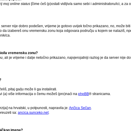
ij moj online status
[čime ćeš (p)ostati vidljiv/a samo sebi i administratoru/ici, a za o
server nije dobro podešen, vrijeme je gotovo uvijek točno prikazano, no, može biti 
tako da izabereš onu vremensku zonu koja odgovara području u kojem se nalaziš, np
nik/ca.
enio/la vremensku zonu?
nu
, ali je vrijeme i dalje netočno prikazano, najvjerojatniji razlog je da server nije 
?
.
eliš, pitaj ga/ju može li ga instalirati.
avi (a) više informacija o čemu možeš (pro)naći na
phpBB
® stranicama.
ija] na hrvatski, u potpunosti, napravila je:
Ančica Sečan
.
reuzeti sa:
ancica.sunceko.net
.
sničkog imena?