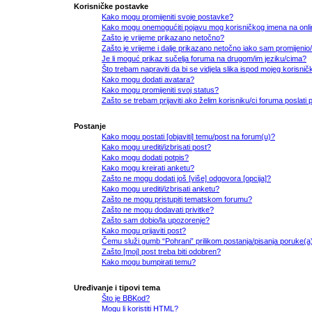
Korisničke postavke
Kako mogu promijeniti svoje postavke?
Kako mogu onemogućiti pojavu mog korisničkog imena na onli
Zašto je vrijeme prikazano netočno?
Zašto je vrijeme i dalje prikazano netočno iako sam promijeni
Je li moguć prikaz sučelja foruma na drugom/im jeziku/cima?
Što trebam napraviti da bi se vidjela slika ispod mojeg korisni
Kako mogu dodati avatara?
Kako mogu promijeniti svoj status?
Zašto se trebam prijaviti ako želim korisniku/ci foruma poslat
Postanje
Kako mogu postati [objaviti] temu/post na forum(u)?
Kako mogu urediti/izbrisati post?
Kako mogu dodati potpis?
Kako mogu kreirati anketu?
Zašto ne mogu dodati još [više] odgovora [opcija]?
Kako mogu urediti/izbrisati anketu?
Zašto ne mogu pristupiti tematskom forumu?
Zašto ne mogu dodavati privitke?
Zašto sam dobio/la upozorenje?
Kako mogu prijaviti post?
Čemu služi gumb “Pohrani” prilikom postanja/pisanja poruke(a
Zašto [moj] post treba biti odobren?
Kako mogu bumpirati temu?
Uređivanje i tipovi tema
Što je BBKod?
Mogu li koristiti HTML?