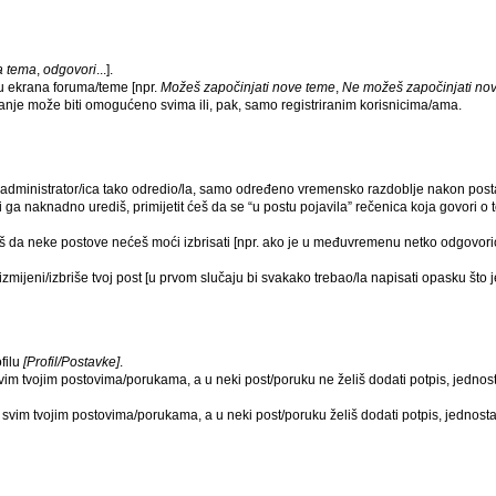
a tema
,
odgovori
...].
u ekrana foruma/teme [npr.
Možeš započinjati nove teme
,
Ne možeš započinjati no
tanje može biti omogućeno svima ili, pak, samo registriranim korisnicima/ama.
 je administrator/ica tako odredio/la, samo određeno vremensko razdoblje nakon p
ga naknadno urediš, primijetit ćeš da se “u postu pojavila” rečenica koja govori o to
ćeš da neke postove nećeš moći izbrisati [npr. ako je u međuvremenu netko odgovorio
mijeni/izbriše tvoj post [u prvom slučaju bi svakako trebao/la napisati opasku što je 
filu
[Profil/Postavke]
.
 svim tvojim postovima/porukama, a u neki post/poruku ne želiš dodati potpis, jedn
e svim tvojim postovima/porukama, a u neki post/poruku želiš dodati potpis, jedno