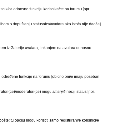
risnik/ca odnosno funkciju korisnika/ce na forumu [npr.
olbom o dopuštenju statusnica/avatara ako isto/a nije dao/la].
njem iz Galerije avatara, linkanjem na avatara odnosno
jaju određene funkcije na forumu [obično oni/e imaju poseban
tratori(ce)/moderatori(ce) mogu
smanjiti
nečiji status [npr.
: tu opciju mogu koristiti samo registrirani/e korisnici/e