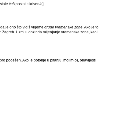
stale ćeš postati skriven/a].
da je ono što vidiš vrijeme
druge vremenske zone
. Ako je to
r. Zagreb. Uzmi u obzir da mijenjanje vremenske zone, kao i
dobro podešen. Ako je potonje u pitanju, molim(o), obavijesti