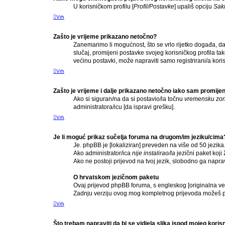
U korisničkom profilu [
Profil/Postavke
] upališ opciju
Sakr
Vrh
Zašto je vrijeme prikazano netočno?
Zanemarimo li mogućnost, što se vrlo rijetko događa, da 
slučaj, promijeni postavke svojeg korisničkog profila 
većinu postavki, može napraviti samo registrirani/a koris
Vrh
Zašto je vrijeme i dalje prikazano netočno iako sam promij
Ako si siguran/na da si postavio/la točnu
vremensku zo
administratora/icu [da ispravi grešku].
Vrh
Je li moguć prikaz sučelja foruma na drugom/im jeziku/cima
Je. phpBB je [lokaliziran] preveden na više od 50 jezika
Ako administrator/ica
nije instalirao/la
jezični paket koji ž
Ako ne postoji prijevod na tvoj jezik, slobodno ga napr
O hrvatskom jezičnom paketu
Ovaj prijevod phpBB foruma, s engleskog [originalna verz
Zadnju verziju ovog mog kompletnog prijevoda možeš p
Vrh
Što trebam napraviti da bi se vidjela slika ispod mojeg kori