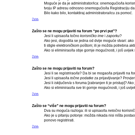
Moguće je da je administrator/ica: onemogućio/la korisnič
tvoju IP adresu odnosno onemogućio/la Registraciju da b
Bilo kako bilo, kontaktiraj administratora/icu za pomoć.
Vrh
Zašto se ne mogu prijaviti na forum “po prvi put”?
Jesi li upisao/la točno
korisničko ime
i
zaporku
?
Ako jesi, dogodila se jedna od dvije moguće stvari: ako
ti stigle elektroničkom poštom; ili je možda potrebna aktiv
Ako si eliminirao/la obje gornje mogućnosti, i još uvijek 
Vrh
Zašto se ne mogu prijaviti na forum?
Jesi li se
registrirao/la
? Da bi se mogao/la prijaviti na for
Jesi li upisao/la
točne podatke
za prijavljivanje? Provjer
Jesi li
isključen/a
s foruma [zabranjen ti je pristup]? Ako j
Ako si eliminirao/la sve tri gornje mogućnosti, i još uvije
Vrh
Zašto se “više” ne mogu prijaviti na forum?
Dva su moguća razloga: ili si upisao/la
netočno
korisničk
Ako je u pitanju potonje: možda nikada nisi ništa postao/
ponovo registrirati.
Vrh