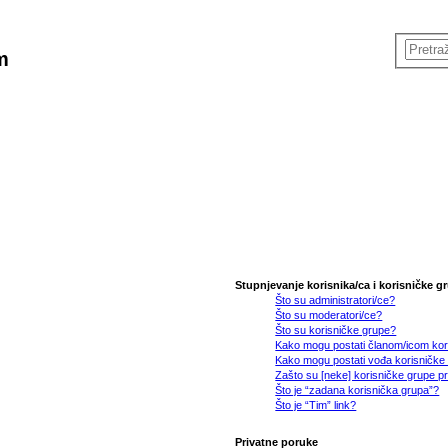
m
Stupnjevanje korisnika/ca i korisničke g
Što su administratori/ce?
Što su moderatori/ce?
Što su korisničke grupe?
Kako mogu postati članom/icom kor
Kako mogu postati vođa korisničke
Zašto su [neke] korisničke grupe pr
Što je “zadana korisnička grupa”?
Što je “Tim” link?
Privatne poruke