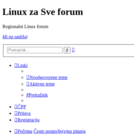
Linux za Sve forum
Regionalni Linux forum
Idi na sadržaj
Napredno
Pretražnik
pretraživanje
Linki
Neodgovorene teme
Aktivne teme
Pretražnik
ČPP
Prijava
Registracija
Početna
Često postavlje(a)na pitanja