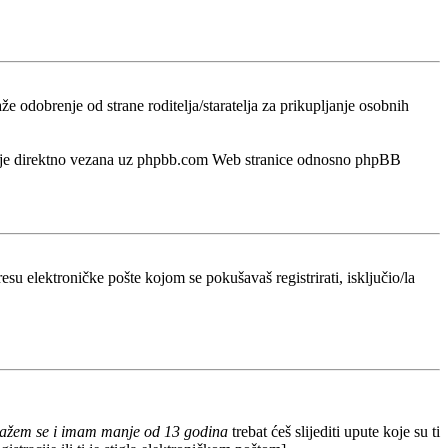
odobrenje od strane roditelja/staratelja za prikupljanje osobnih
a nije direktno vezana uz phpbb.com Web stranice odnosno phpBB
esu elektroničke pošte kojom se pokušavaš registrirati, isključio/la
lažem se i imam manje od 13 godina
trebat ćeš slijediti upute koje su ti