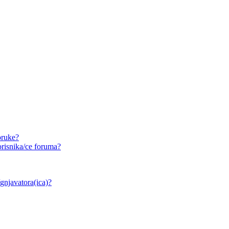
oruke?
risnika/ce foruma?
/gnjavatora(ica)?