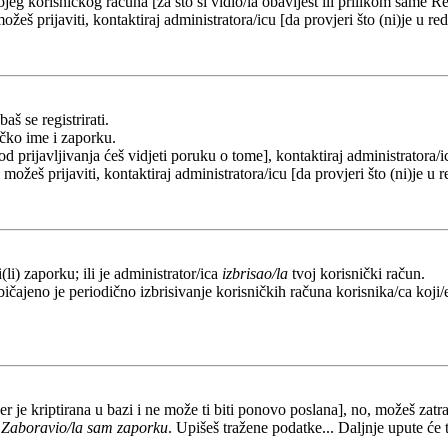
eg korisničkog računa [za što si vidio/la obavijest ili prilikom same Regi
ožeš prijaviti, kontaktiraj administratora/icu [da provjeri što (ni)je u 
aš se registrirati.
ičko ime i zaporku.
od prijavljivanja ćeš vidjeti poruku o tome], kontaktiraj administratora/i
e možeš prijaviti, kontaktiraj administratora/icu [da provjeri što (ni)je 
li) zaporku; ili je administrator/ica
izbrisao/la
tvoj korisnički račun.
ičajeno je periodično izbrisivanje korisničkih računa korisnika/ca koji/e
er je kriptirana u bazi i ne može ti biti ponovo poslana], no, možeš zatra
a
Zaboravio/la sam zaporku
. Upišeš tražene podatke... Daljnje upute će 