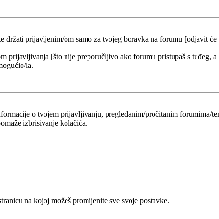
 te držati prijavljenim/om samo za tvojeg boravka na forumu [odjavit će
om prijavljivanja [što nije preporučljivo ako forumu pristupaš s tuđeg, a
mogućio/la.
 informacije o tvojem prijavljivanju, pregledanim/pročitanim forumima/t
omaže izbrisivanje kolačića.
 stranicu na kojoj možeš promijenite sve svoje postavke.