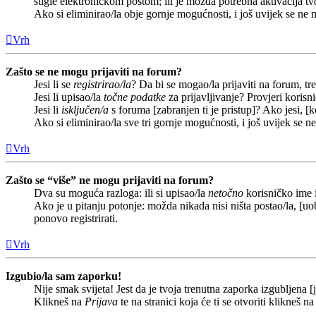
stigle elektroničkom poštom; ili je možda potrebna aktivacija tvoj
Ako si eliminirao/la obje gornje mogućnosti, i još uvijek se ne m
Vrh
Zašto se ne mogu prijaviti na forum?
Jesi li se
registrirao/la
? Da bi se mogao/la prijaviti na forum, treb
Jesi li upisao/la
točne podatke
za prijavljivanje? Provjeri korisn
Jesi li
isključen/a
s foruma [zabranjen ti je pristup]? Ako jesi, [k
Ako si eliminirao/la sve tri gornje mogućnosti, i još uvijek se n
Vrh
Zašto se “više” ne mogu prijaviti na forum?
Dva su moguća razloga: ili si upisao/la
netočno
korisničko ime i(
Ako je u pitanju potonje: možda nikada nisi ništa postao/la, [uob
ponovo registrirati.
Vrh
Izgubio/la sam zaporku!
Nije smak svijeta! Jest da je tvoja trenutna zaporka izgubljena [j
Klikneš na
Prijava
te na stranici koja će ti se otvoriti klikneš n