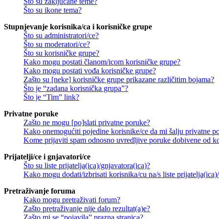
Što su zaključane teme?
Što su ikone tema?
Stupnjevanje korisnika/ca i korisničke grupe
Što su administratori/ce?
Što su moderatori/ce?
Što su korisničke grupe?
Kako mogu postati članom/icom korisničke grupe?
Kako mogu postati vođa korisničke grupe?
Zašto su [neke] korisničke grupe prikazane različitim bojama?
Što je “zadana korisnička grupa”?
Što je “Tim” link?
Privatne poruke
Zašto ne mogu [po]slati privatne poruke?
Kako onemogućiti pojedine korisnike/ce da mi šalju privatne p
Kome prijaviti spam odnosno uvredljive poruke dobivene od ko
Prijatelji/ce i gnjavatori/ce
Što su liste prijatelja(ica)/gnjavatora(ica)?
Kako mogu dodati/izbrisati korisnika/cu na/s liste prijatelja(ica)
Pretraživanje foruma
Kako mogu pretraživati forum?
Zašto pretraživanje nije dalo rezultat(a)e?
Zašto mi se “pojavila” prazna stranica?