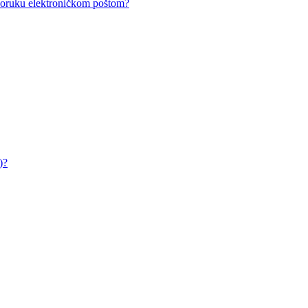
i poruku elektroničkom poštom?
)?