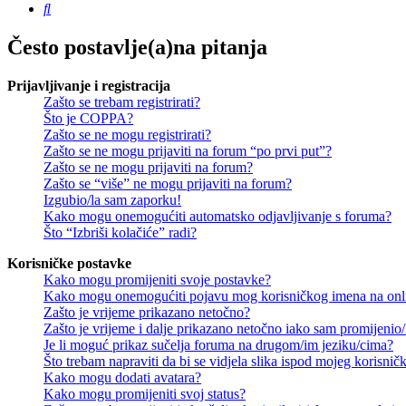
Pretražnik
Često postavlje(a)na pitanja
Prijavljivanje i registracija
Zašto se trebam registrirati?
Što je COPPA?
Zašto se ne mogu registrirati?
Zašto se ne mogu prijaviti na forum “po prvi put”?
Zašto se ne mogu prijaviti na forum?
Zašto se “više” ne mogu prijaviti na forum?
Izgubio/la sam zaporku!
Kako mogu onemogućiti automatsko odjavljivanje s foruma?
Što “Izbriši kolačiće” radi?
Korisničke postavke
Kako mogu promijeniti svoje postavke?
Kako mogu onemogućiti pojavu mog korisničkog imena na onl
Zašto je vrijeme prikazano netočno?
Zašto je vrijeme i dalje prikazano netočno iako sam promijeni
Je li moguć prikaz sučelja foruma na drugom/im jeziku/cima?
Što trebam napraviti da bi se vidjela slika ispod mojeg korisni
Kako mogu dodati avatara?
Kako mogu promijeniti svoj status?