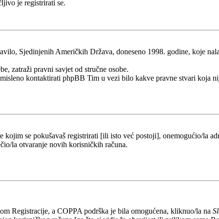
ivo je registrirati se.
ilo, Sjedinjenih Američkih Država, doneseno 1998. godine, koje nalaže 
be, zatraži pravni savjet od stručne osobe.
esmisleno kontaktirati phpBB Tim u vezi bilo kakve pravne stvari koj
kojim se pokušavaš registrirati [ili isto već postoji], onemogućio/la adr
čio/la otvaranje novih korisničkih računa.
likom Registracije, a COPPA podrška je bila omogućena, kliknuo/la na
S