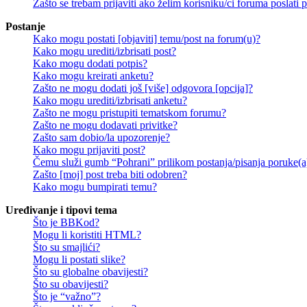
Zašto se trebam prijaviti ako želim korisniku/ci foruma poslat
Postanje
Kako mogu postati [objaviti] temu/post na forum(u)?
Kako mogu urediti/izbrisati post?
Kako mogu dodati potpis?
Kako mogu kreirati anketu?
Zašto ne mogu dodati još [više] odgovora [opcija]?
Kako mogu urediti/izbrisati anketu?
Zašto ne mogu pristupiti tematskom forumu?
Zašto ne mogu dodavati privitke?
Zašto sam dobio/la upozorenje?
Kako mogu prijaviti post?
Čemu služi gumb “Pohrani” prilikom postanja/pisanja poruke(a
Zašto [moj] post treba biti odobren?
Kako mogu bumpirati temu?
Uređivanje i tipovi tema
Što je BBKod?
Mogu li koristiti HTML?
Što su smajlići?
Mogu li postati slike?
Što su globalne obavijesti?
Što su obavijesti?
Što je “važno”?