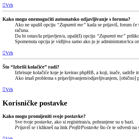
Vrh
Kako mogu onemogućiti automatsko odjavljivanje s foruma?
Ako ne upališ opciju
“Zapamti me”
kada se prijaviš, forum će
računa.
Da bi ostao/la prijavljen/a, upali(š) opciju
“Zapamti me”
prilik
Spomenuta opcija je vidljiva samo ako ju je administrator/ica o
Vrh
Što “Izbriši kolačiće” radi?
Izbrisuje kolačiće koje je kreirao phpBB, a koji, inače, sadrže
Ako imaš problema s prijavljivanjem/odjavljivanjem, [obično] p
Vrh
Korisničke postavke
Kako mogu promijeniti svoje postavke?
Sve tvoje postavke, ako si registriran/a, pohranjene su u bazi.
Prijaviš se
i klikneš na link
Profil/Postavke
što će te odvesti na
Vrh