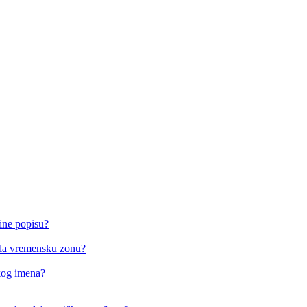
ine popisu?
o/la vremensku zonu?
čkog imena?