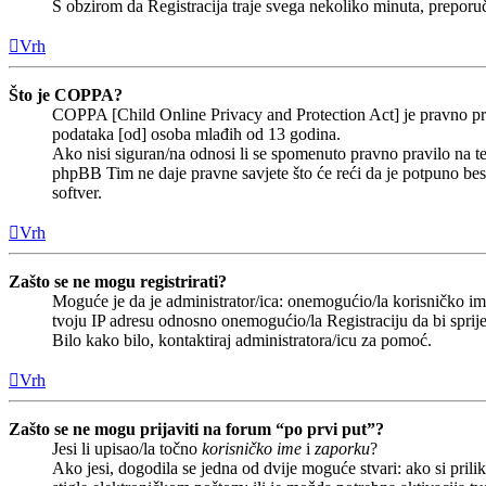
S obzirom da Registracija traje svega nekoliko minuta, preporučlj
Vrh
Što je COPPA?
COPPA [Child Online Privacy and Protection Act] je pravno prav
podataka [od] osoba mlađih od 13 godina.
Ako nisi siguran/na odnosi li se spomenuto pravno pravilo na te
phpBB Tim ne daje pravne savjete što će reći da je potpuno b
softver.
Vrh
Zašto se ne mogu registrirati?
Moguće je da je administrator/ica: onemogućio/la korisničko ime 
tvoju IP adresu odnosno onemogućio/la Registraciju da bi sprije
Bilo kako bilo, kontaktiraj administratora/icu za pomoć.
Vrh
Zašto se ne mogu prijaviti na forum “po prvi put”?
Jesi li upisao/la točno
korisničko ime
i
zaporku
?
Ako jesi, dogodila se jedna od dvije moguće stvari: ako si pri