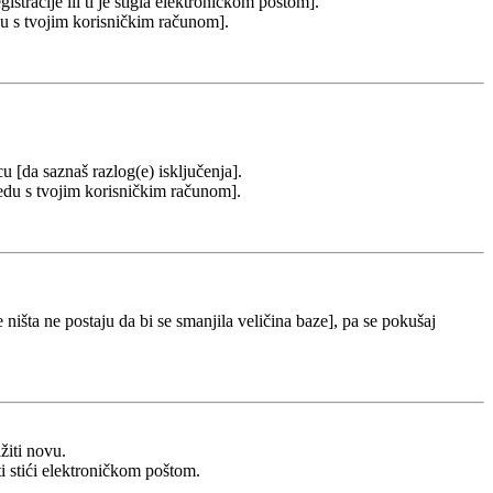
stracije ili ti je stigla elektroničkom poštom].
redu s tvojim korisničkim računom].
cu [da saznaš razlog(e) isključenja].
u redu s tvojim korisničkim računom].
 ništa ne postaju da bi se smanjila veličina baze], pa se pokušaj
žiti novu.
ti stići elektroničkom poštom.