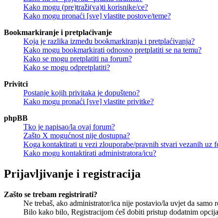
Kako mogu (pre)traži(va)ti korisnike/ce?
Kako mogu pronaći [sve] vlastite postove/teme?
Bookmarkiranje i pretplaćivanje
Koja je razlika između bookmarkiranja i pretplaćivanja?
Kako mogu bookmarkirati odnosno pretplatiti se na temu?
Kako se mogu pretplatiti na forum?
Kako se mogu odpretplatiti?
Privitci
Postanje kojih privitaka je dopušteno?
Kako mogu pronaći [sve] vlastite privitke?
phpBB
Tko je napisao/la ovaj forum?
Zašto X mogućnost nije dostupna?
Koga kontaktirati u vezi zlouporabe/pravnih stvari vezanih uz 
Kako mogu kontaktirati administratora/icu?
Prijavljivanje i registracija
Zašto se trebam registrirati?
Ne trebaš, ako administrator/ica nije postavio/la uvjet da samo 
Bilo kako bilo, Registracijom ćeš dobiti pristup dodatnim opcija