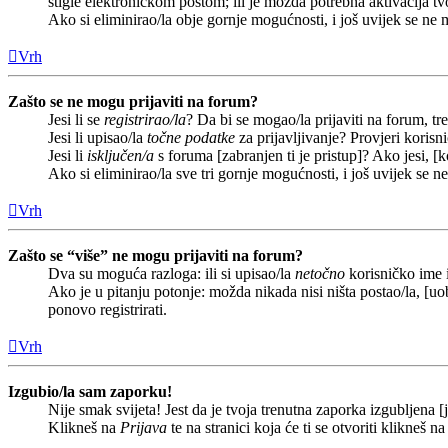
stigle elektroničkom poštom; ili je možda potrebna aktivacija tvoj
Ako si eliminirao/la obje gornje mogućnosti, i još uvijek se ne m
Vrh
Zašto se ne mogu prijaviti na forum?
Jesi li se
registrirao/la
? Da bi se mogao/la prijaviti na forum, treb
Jesi li upisao/la
točne podatke
za prijavljivanje? Provjeri korisn
Jesi li
isključen/a
s foruma [zabranjen ti je pristup]? Ako jesi, [k
Ako si eliminirao/la sve tri gornje mogućnosti, i još uvijek se n
Vrh
Zašto se “više” ne mogu prijaviti na forum?
Dva su moguća razloga: ili si upisao/la
netočno
korisničko ime i(
Ako je u pitanju potonje: možda nikada nisi ništa postao/la, [uob
ponovo registrirati.
Vrh
Izgubio/la sam zaporku!
Nije smak svijeta! Jest da je tvoja trenutna zaporka izgubljena [j
Klikneš na
Prijava
te na stranici koja će ti se otvoriti klikneš n