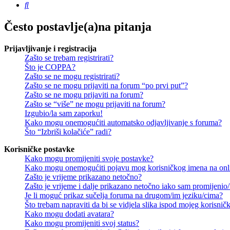
Pretražnik
Često postavlje(a)na pitanja
Prijavljivanje i registracija
Zašto se trebam registrirati?
Što je COPPA?
Zašto se ne mogu registrirati?
Zašto se ne mogu prijaviti na forum “po prvi put”?
Zašto se ne mogu prijaviti na forum?
Zašto se “više” ne mogu prijaviti na forum?
Izgubio/la sam zaporku!
Kako mogu onemogućiti automatsko odjavljivanje s foruma?
Što “Izbriši kolačiće” radi?
Korisničke postavke
Kako mogu promijeniti svoje postavke?
Kako mogu onemogućiti pojavu mog korisničkog imena na onl
Zašto je vrijeme prikazano netočno?
Zašto je vrijeme i dalje prikazano netočno iako sam promijeni
Je li moguć prikaz sučelja foruma na drugom/im jeziku/cima?
Što trebam napraviti da bi se vidjela slika ispod mojeg korisni
Kako mogu dodati avatara?
Kako mogu promijeniti svoj status?