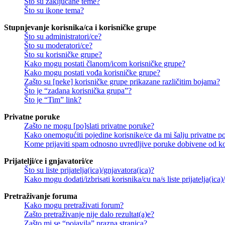
Što su zaključane teme?
Što su ikone tema?
Stupnjevanje korisnika/ca i korisničke grupe
Što su administratori/ce?
Što su moderatori/ce?
Što su korisničke grupe?
Kako mogu postati članom/icom korisničke grupe?
Kako mogu postati vođa korisničke grupe?
Zašto su [neke] korisničke grupe prikazane različitim bojama?
Što je “zadana korisnička grupa”?
Što je “Tim” link?
Privatne poruke
Zašto ne mogu [po]slati privatne poruke?
Kako onemogućiti pojedine korisnike/ce da mi šalju privatne p
Kome prijaviti spam odnosno uvredljive poruke dobivene od ko
Prijatelji/ce i gnjavatori/ce
Što su liste prijatelja(ica)/gnjavatora(ica)?
Kako mogu dodati/izbrisati korisnika/cu na/s liste prijatelja(ica)
Pretraživanje foruma
Kako mogu pretraživati forum?
Zašto pretraživanje nije dalo rezultat(a)e?
Zašto mi se “pojavila” prazna stranica?