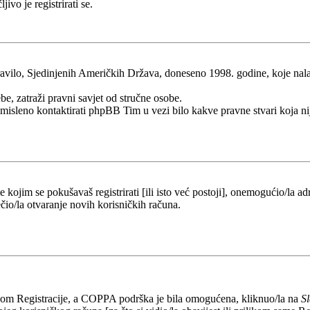
ivo je registrirati se.
ilo, Sjedinjenih Američkih Država, doneseno 1998. godine, koje nalaže 
be, zatraži pravni savjet od stručne osobe.
esmisleno kontaktirati phpBB Tim u vezi bilo kakve pravne stvari koj
kojim se pokušavaš registrirati [ili isto već postoji], onemogućio/la adr
čio/la otvaranje novih korisničkih računa.
likom Registracije, a COPPA podrška je bila omogućena, kliknuo/la na
S