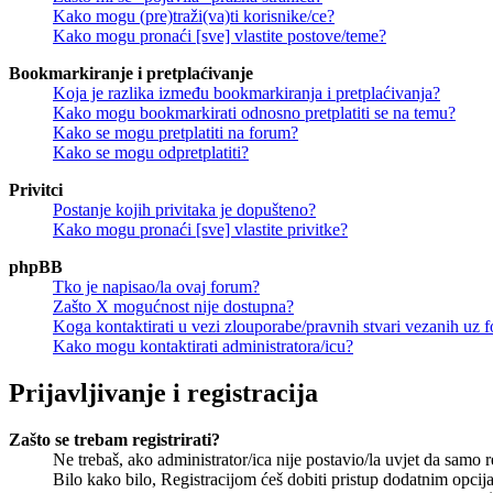
Kako mogu (pre)traži(va)ti korisnike/ce?
Kako mogu pronaći [sve] vlastite postove/teme?
Bookmarkiranje i pretplaćivanje
Koja je razlika između bookmarkiranja i pretplaćivanja?
Kako mogu bookmarkirati odnosno pretplatiti se na temu?
Kako se mogu pretplatiti na forum?
Kako se mogu odpretplatiti?
Privitci
Postanje kojih privitaka je dopušteno?
Kako mogu pronaći [sve] vlastite privitke?
phpBB
Tko je napisao/la ovaj forum?
Zašto X mogućnost nije dostupna?
Koga kontaktirati u vezi zlouporabe/pravnih stvari vezanih uz 
Kako mogu kontaktirati administratora/icu?
Prijavljivanje i registracija
Zašto se trebam registrirati?
Ne trebaš, ako administrator/ica nije postavio/la uvjet da samo 
Bilo kako bilo, Registracijom ćeš dobiti pristup dodatnim opcija