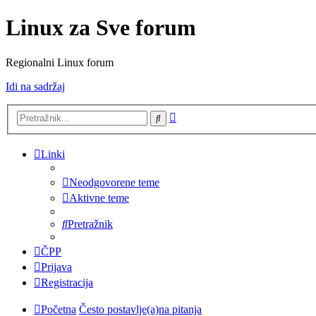
Linux za Sve forum
Regionalni Linux forum
Idi na sadržaj
Napredno
Pretražnik
pretraživanje
Linki
Neodgovorene teme
Aktivne teme
Pretražnik
ČPP
Prijava
Registracija
Početna
Često postavlje(a)na pitanja