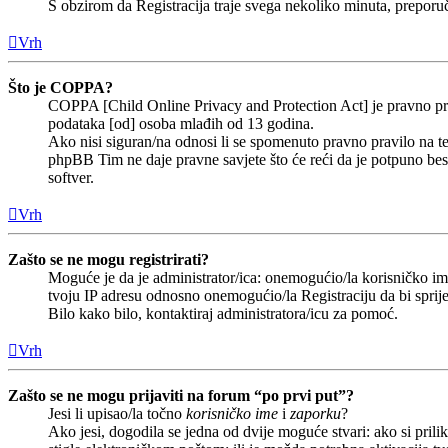
S obzirom da Registracija traje svega nekoliko minuta, preporučlj
Vrh
Što je COPPA?
COPPA [Child Online Privacy and Protection Act] je pravno prav
podataka [od] osoba mlađih od 13 godina.
Ako nisi siguran/na odnosi li se spomenuto pravno pravilo na te
phpBB Tim ne daje pravne savjete što će reći da je potpuno b
softver.
Vrh
Zašto se ne mogu registrirati?
Moguće je da je administrator/ica: onemogućio/la korisničko ime 
tvoju IP adresu odnosno onemogućio/la Registraciju da bi sprije
Bilo kako bilo, kontaktiraj administratora/icu za pomoć.
Vrh
Zašto se ne mogu prijaviti na forum “po prvi put”?
Jesi li upisao/la točno
korisničko ime
i
zaporku
?
Ako jesi, dogodila se jedna od dvije moguće stvari: ako si pri