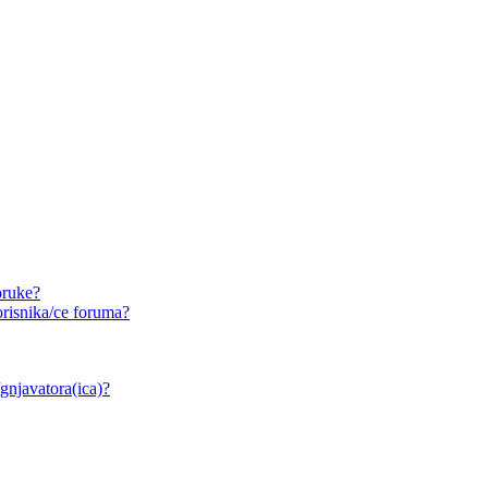
oruke?
risnika/ce foruma?
/gnjavatora(ica)?