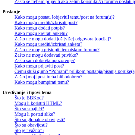
Zašto se trebam prijaviti ako želim korisniku/ci foruma poslat
Postanje
Kako mogu postati [objaviti] temu/post na forum(u)?
Kako mogu urediti/izbrisati post?
Kako mogu dodati potpis?
Kako mogu kreirati anketu?
Zašto ne mogu dodati još [više] odgovora [opcija]?
Kako mogu urediti/izbrisati anketu?
Zašto ne mogu pristupiti tematskom forumu?
Zašto ne mogu dodavati privitke?
Zašto sam dobio/la upozorenje?
Kako mogu prijaviti post?
Čemu služi gumb “Pohrani” prilikom postanja/pisanja poruke(a
Zašto [moj] post treba biti odobren?
Kako mogu bumpirati temu?
Uređivanje i tipovi tema
Što je BBKod?
Mogu li koristiti HTML?
Što su smajlići?
Mogu li postati slike?
Što su globalne obavijesti?
Što su obavijesti?
Što je “važno”?