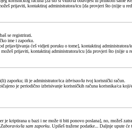
eg korisničkog računa [za što si vidio/la obavijest ili prilikom same Regi
ožeš prijaviti, kontaktiraj administratora/icu [da provjeri što (ni)je u 
aš se registrirati.
ičko ime i zaporku.
od prijavljivanja ćeš vidjeti poruku o tome], kontaktiraj administratora/i
e možeš prijaviti, kontaktiraj administratora/icu [da provjeri što (ni)je 
li) zaporku; ili je administrator/ica
izbrisao/la
tvoj korisnički račun.
ičajeno je periodično izbrisivanje korisničkih računa korisnika/ca koji/e
er je kriptirana u bazi i ne može ti biti ponovo poslana], no, možeš zatra
a
Zaboravio/la sam zaporku
. Upišeš tražene podatke... Daljnje upute će 