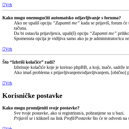
Vrh
Kako mogu onemogućiti automatsko odjavljivanje s foruma?
Ako ne upališ opciju
“Zapamti me”
kada se prijaviš, forum će
računa.
Da bi ostao/la prijavljen/a, upali(š) opciju
“Zapamti me”
prilik
Spomenuta opcija je vidljiva samo ako ju je administrator/ica o
Vrh
Što “Izbriši kolačiće” radi?
Izbrisuje kolačiće koje je kreirao phpBB, a koji, inače, sadrže
Ako imaš problema s prijavljivanjem/odjavljivanjem, [obično] p
Vrh
Korisničke postavke
Kako mogu promijeniti svoje postavke?
Sve tvoje postavke, ako si registriran/a, pohranjene su u bazi.
Prijaviš se
i klikneš na link
Profil/Postavke
što će te odvesti na
Vrh