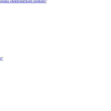
i poruku elektroničkom poštom?
)?