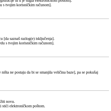
stracije ili ti je stigla elektroničkom poštom].
redu s tvojim korisničkim računom].
cu [da saznaš razlog(e) isključenja].
u redu s tvojim korisničkim računom].
 ništa ne postaju da bi se smanjila veličina baze], pa se pokušaj
žiti novu.
ti stići elektroničkom poštom.