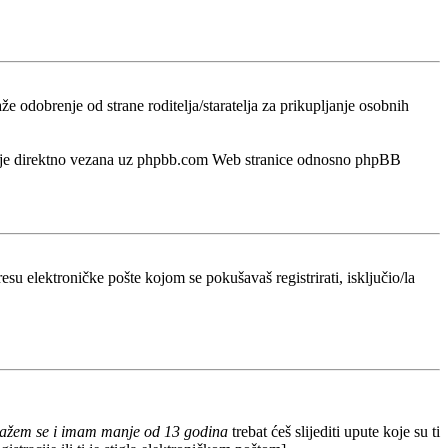
odobrenje od strane roditelja/staratelja za prikupljanje osobnih
a nije direktno vezana uz phpbb.com Web stranice odnosno phpBB
esu elektroničke pošte kojom se pokušavaš registrirati, isključio/la
lažem se i imam manje od 13 godina
trebat ćeš slijediti upute koje su ti