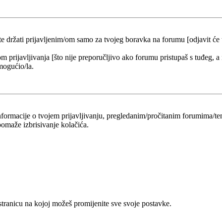
 te držati prijavljenim/om samo za tvojeg boravka na forumu [odjavit će
om prijavljivanja [što nije preporučljivo ako forumu pristupaš s tuđeg, a
mogućio/la.
 informacije o tvojem prijavljivanju, pregledanim/pročitanim forumima/t
omaže izbrisivanje kolačića.
 stranicu na kojoj možeš promijenite sve svoje postavke.