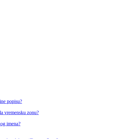
ine popisu?
o/la vremensku zonu?
čkog imena?