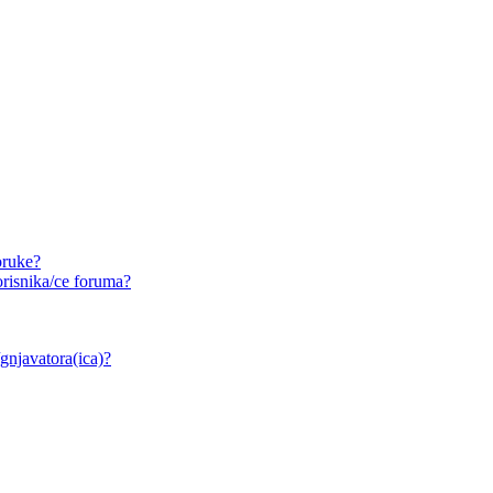
oruke?
risnika/ce foruma?
/gnjavatora(ica)?