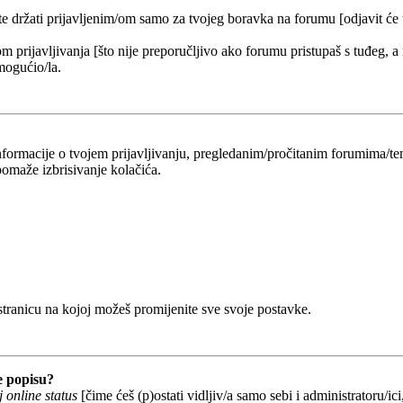
 te držati prijavljenim/om samo za tvojeg boravka na forumu [odjavit će
om prijavljivanja [što nije preporučljivo ako forumu pristupaš s tuđeg, a
mogućio/la.
 informacije o tvojem prijavljivanju, pregledanim/pročitanim forumima/t
omaže izbrisivanje kolačića.
 stranicu na kojoj možeš promijenite sve svoje postavke.
e popisu?
 online status
[čime ćeš (p)ostati vidljiv/a samo sebi i administratoru/ici,