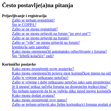
Često postavlje(a)na pitanja
Prijavljivanje i registracija
Zašto se trebam registrirati?
Što je COPPA?
Zašto se ne mogu registrirati?
Zašto se ne mogu prijaviti na forum “po prvi put”?
Zašto se ne mogu prijaviti na forum?
Zašto se “više” ne mogu prijaviti na forum?
Izgubio/la sam zaporku!
Kako mogu onemogućiti automatsko odjavljivanje s foruma?
Što “Izbriši kolačiće” radi?
Korisničke postavke
Kako mogu promijeniti svoje postavke?
Kako mogu onemogućiti pojavu mog korisničkog imena na onl
Zašto je vrijeme prikazano netočno?
Zašto je vrijeme i dalje prikazano netočno iako sam promijeni
Je li moguć prikaz sučelja foruma na drugom/im jeziku/cima?
Što trebam napraviti da bi se vidjela slika ispod mojeg korisni
Kako mogu dodati avatara?
Kako mogu promijeniti svoj status?
Zašto se trebam prijaviti ako želim korisniku/ci foruma poslat