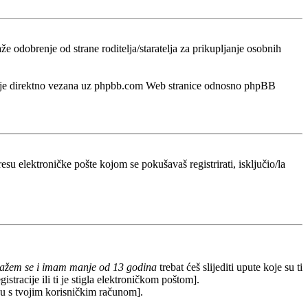
odobrenje od strane roditelja/staratelja za prikupljanje osobnih
a nije direktno vezana uz phpbb.com Web stranice odnosno phpBB
esu elektroničke pošte kojom se pokušavaš registrirati, isključio/la
lažem se i imam manje od 13 godina
trebat ćeš slijediti upute koje su ti
stracije ili ti je stigla elektroničkom poštom].
redu s tvojim korisničkim računom].