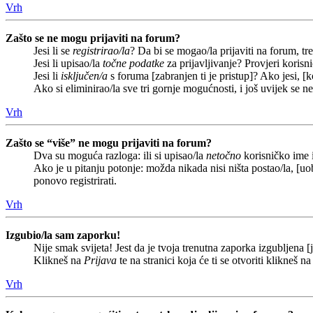
Vrh
Zašto se ne mogu prijaviti na forum?
Jesi li se
registrirao/la
? Da bi se mogao/la prijaviti na forum, treb
Jesi li upisao/la
točne podatke
za prijavljivanje? Provjeri korisn
Jesi li
isključen/a
s foruma [zabranjen ti je pristup]? Ako jesi, [k
Ako si eliminirao/la sve tri gornje mogućnosti, i još uvijek se n
Vrh
Zašto se “više” ne mogu prijaviti na forum?
Dva su moguća razloga: ili si upisao/la
netočno
korisničko ime i(
Ako je u pitanju potonje: možda nikada nisi ništa postao/la, [uob
ponovo registrirati.
Vrh
Izgubio/la sam zaporku!
Nije smak svijeta! Jest da je tvoja trenutna zaporka izgubljena [j
Klikneš na
Prijava
te na stranici koja će ti se otvoriti klikneš n
Vrh