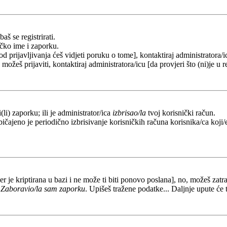
aš se registrirati.
ičko ime i zaporku.
od prijavljivanja ćeš vidjeti poruku o tome], kontaktiraj administratora/i
e možeš prijaviti, kontaktiraj administratora/icu [da provjeri što (ni)je 
li) zaporku; ili je administrator/ica
izbrisao/la
tvoj korisnički račun.
ičajeno je periodično izbrisivanje korisničkih računa korisnika/ca koji/e
er je kriptirana u bazi i ne može ti biti ponovo poslana], no, možeš zatra
a
Zaboravio/la sam zaporku
. Upišeš tražene podatke... Daljnje upute će 