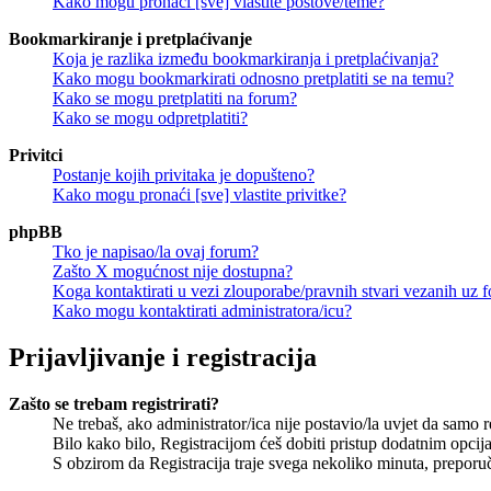
Kako mogu pronaći [sve] vlastite postove/teme?
Bookmarkiranje i pretplaćivanje
Koja je razlika između bookmarkiranja i pretplaćivanja?
Kako mogu bookmarkirati odnosno pretplatiti se na temu?
Kako se mogu pretplatiti na forum?
Kako se mogu odpretplatiti?
Privitci
Postanje kojih privitaka je dopušteno?
Kako mogu pronaći [sve] vlastite privitke?
phpBB
Tko je napisao/la ovaj forum?
Zašto X mogućnost nije dostupna?
Koga kontaktirati u vezi zlouporabe/pravnih stvari vezanih uz 
Kako mogu kontaktirati administratora/icu?
Prijavljivanje i registracija
Zašto se trebam registrirati?
Ne trebaš, ako administrator/ica nije postavio/la uvjet da samo 
Bilo kako bilo, Registracijom ćeš dobiti pristup dodatnim opcija
S obzirom da Registracija traje svega nekoliko minuta, preporučlj