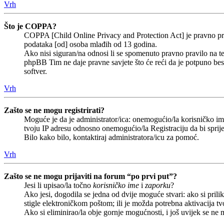
Vrh
Što je COPPA?
COPPA [Child Online Privacy and Protection Act] je pravno prav
podataka [od] osoba mlađih od 13 godina.
Ako nisi siguran/na odnosi li se spomenuto pravno pravilo na te
phpBB Tim ne daje pravne savjete što će reći da je potpuno b
softver.
Vrh
Zašto se ne mogu registrirati?
Moguće je da je administrator/ica: onemogućio/la korisničko ime 
tvoju IP adresu odnosno onemogućio/la Registraciju da bi sprije
Bilo kako bilo, kontaktiraj administratora/icu za pomoć.
Vrh
Zašto se ne mogu prijaviti na forum “po prvi put”?
Jesi li upisao/la točno
korisničko ime
i
zaporku
?
Ako jesi, dogodila se jedna od dvije moguće stvari: ako si pri
stigle elektroničkom poštom; ili je možda potrebna aktivacija tvoj
Ako si eliminirao/la obje gornje mogućnosti, i još uvijek se ne m