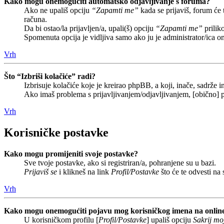
Kako mogu onemogućiti automatsko odjavljivanje s foruma?
Ako ne upališ opciju
“Zapamti me”
kada se prijaviš, forum će
računa.
Da bi ostao/la prijavljen/a, upali(š) opciju
“Zapamti me”
prilik
Spomenuta opcija je vidljiva samo ako ju je administrator/ica o
Vrh
Što “Izbriši kolačiće” radi?
Izbrisuje kolačiće koje je kreirao phpBB, a koji, inače, sadrže
Ako imaš problema s prijavljivanjem/odjavljivanjem, [obično] p
Vrh
Korisničke postavke
Kako mogu promijeniti svoje postavke?
Sve tvoje postavke, ako si registriran/a, pohranjene su u bazi.
Prijaviš se
i klikneš na link
Profil/Postavke
što će te odvesti na
Vrh
Kako mogu onemogućiti pojavu mog korisničkog imena na onlin
U korisničkom profilu [
Profil/Postavke
] upališ opciju
Sakrij moj