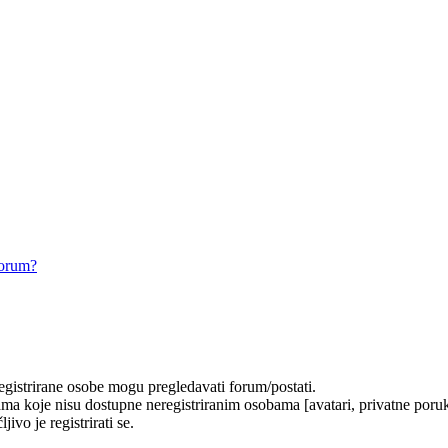
forum?
registrirane osobe mogu pregledavati forum/postati.
ma koje nisu dostupne neregistriranim osobama [avatari, privatne poruke
ivo je registrirati se.