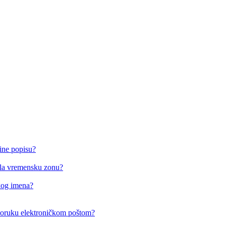
ine popisu?
o/la vremensku zonu?
čkog imena?
i poruku elektroničkom poštom?