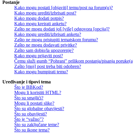
Postanje
Kako mogu postati [objaviti] temu/post na forum(u)?
Kako mogu urediti/izbrisati post?
Kako mogu dodati potpis?
Kako mogu kreirati anketu?
Zašto ne mogu dodati još [više] odgovora [opcija]?
Kako mogu urediti/izbrisati anketu?
Zašto ne mogu pristupiti tematskom forumu?
Zašto ne mogu dodavati privitke?
Zašto sam dobio/la upozorenje?
Kako mogu prijaviti post?
Čemu služi gumb “Pohrani” prilikom postanja/pisanja poruke(a
Zašto [moj] post treba biti odobren?
Kako mogu bumpirati temu?
Uređivanje i tipovi tema
Što je BBKod?
Mogu li koristiti HTML?
Što su smajlići?
Mogu li postati slike?
Što su globalne obavijesti?
Što su obavijesti?
Što je “važno”?
Što su zaključane teme?
Što su ikone tema?