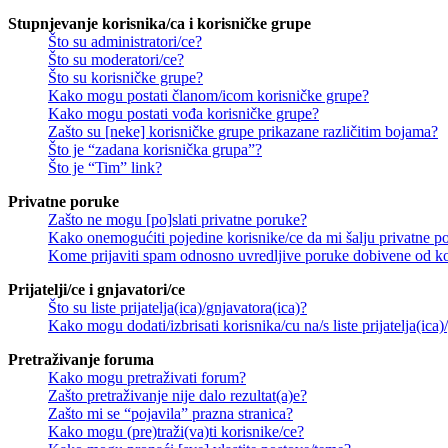
Stupnjevanje korisnika/ca i korisničke grupe
Što su administratori/ce?
Što su moderatori/ce?
Što su korisničke grupe?
Kako mogu postati članom/icom korisničke grupe?
Kako mogu postati vođa korisničke grupe?
Zašto su [neke] korisničke grupe prikazane različitim bojama?
Što je “zadana korisnička grupa”?
Što je “Tim” link?
Privatne poruke
Zašto ne mogu [po]slati privatne poruke?
Kako onemogućiti pojedine korisnike/ce da mi šalju privatne p
Kome prijaviti spam odnosno uvredljive poruke dobivene od ko
Prijatelji/ce i gnjavatori/ce
Što su liste prijatelja(ica)/gnjavatora(ica)?
Kako mogu dodati/izbrisati korisnika/cu na/s liste prijatelja(ica)
Pretraživanje foruma
Kako mogu pretraživati forum?
Zašto pretraživanje nije dalo rezultat(a)e?
Zašto mi se “pojavila” prazna stranica?
Kako mogu (pre)traži(va)ti korisnike/ce?