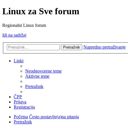
Linux za Sve forum
Regionalni Linux forum
Idi na sadržaj
Napredno pretraživanje
Pretražnik
Linki
Neodgovorene teme
Aktivne teme
Pretražnik
ČPP
Prijava
Registracija
Početna
Često postavlje(a)na pitanja
Pretražnik