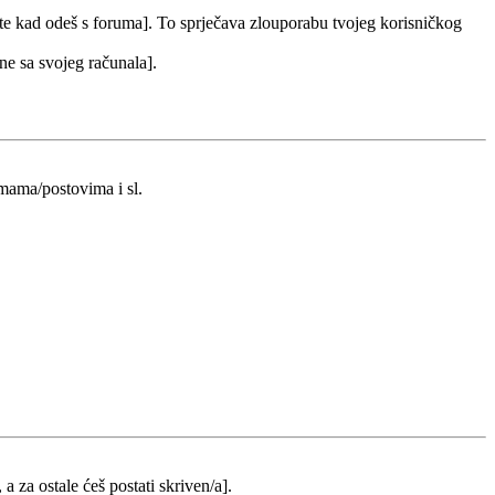
 te kad odeš s foruma]. To sprječava zlouporabu tvojeg korisničkog
 ne sa svojeg računala].
emama/postovima i sl.
 a za ostale ćeš postati skriven/a].