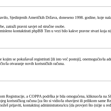
ilo, Sjedinjenih Američkih Država, doneseno 1998. godine, koje nalaže 
be, zatraži pravni savjet od stručne osobe.
esmisleno kontaktirati phpBB Tim u vezi bilo kakve pravne stvari koj
kojim se pokušavaš registrirati [ili isto već postoji], onemogućio/la adr
čio/la otvaranje novih korisničkih računa.
likom Registracije, a COPPA podrška je bila omogućena, kliknuo/la na
S
eg korisničkog računa [za što si vidio/la obavijest ili prilikom same Regi
ožeš prijaviti, kontaktiraj administratora/icu [da provjeri što (ni)je u 