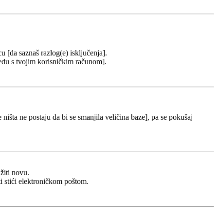
cu [da saznaš razlog(e) isključenja].
u redu s tvojim korisničkim računom].
 ništa ne postaju da bi se smanjila veličina baze], pa se pokušaj
žiti novu.
ti stići elektroničkom poštom.