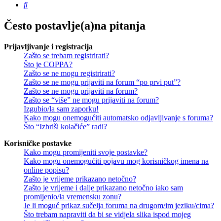
Pretražnik
Često postavlje(a)na pitanja
Prijavljivanje i registracija
Zašto se trebam registrirati?
Što je COPPA?
Zašto se ne mogu registrirati?
Zašto se ne mogu prijaviti na forum “po prvi put”?
Zašto se ne mogu prijaviti na forum?
Zašto se “više” ne mogu prijaviti na forum?
Izgubio/la sam zaporku!
Kako mogu onemogućiti automatsko odjavljivanje s foruma?
Što “Izbriši kolačiće” radi?
Korisničke postavke
Kako mogu promijeniti svoje postavke?
Kako mogu onemogućiti pojavu mog korisničkog imena na
online popisu?
Zašto je vrijeme prikazano netočno?
Zašto je vrijeme i dalje prikazano netočno iako sam
promijenio/la vremensku zonu?
Je li moguć prikaz sučelja foruma na drugom/im jeziku/cima?
Što trebam napraviti da bi se vidjela slika ispod mojeg