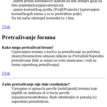
- putem profila korisnika/ce [klikom na link dodaješ ga/ju na
listu prijatelja(ica)/gnjavatora(ica)];
- putem korisničkog profila
[Profil/Postavke]
[upisivanjem
korisničkog/ih imena u za to predviđeno polje].
Na isti način izbrisuješ korisnike/ce s lista.
Vrh
Pretraživanje foruma
Kako mogu pretraživati forum?
Upisivanjem termina u kućicu za pretraživanje na početnoj
stranici/forumu/temi odnosno klikom na
Pretražnik/Napredno
pretraživanje
[link se nalazi na svim stranicama i vodi na
formu naprednog pretraživanja].
Vrh
Zašto pretraživanje nije dalo rezultat(a)e?
Vjerojatno si upisao/la previše [uobičajenih] termina koje
phpBB ne indeksira ili si bio/la previše
nejasan(a)/neodređen(a). Budi određeniji/a te pokušaj [s]
naprednim pretražnikom.