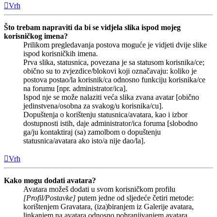
Vrh
Što trebam napraviti da bi se vidjela slika ispod mojeg
korisničkog imena?
Prilikom pregledavanja postova moguće je vidjeti dvije slike
ispod korisničkih imena.
Prva slika, statusnica, povezana je sa statusom korisnika/ce;
obično su to zvjezdice/blokovi koji označavaju: koliko je
postova postao/la korisnik/ca odnosno funkciju korisnika/ce
na forumu [npr. administrator/ica].
Ispod nje se može nalaziti veća slika zvana avatar [obično
jedinstvena/osobna za svakog/u korisnika/cu].
Dopuštenja o korištenju statusnica/avatara, kao i izbor
dostupnosti istih, daje administrator/ica foruma [slobodno
ga/ju kontaktiraj (sa) zamolbom o dopuštenju
statusnica/avatara ako isto/a nije dao/la].
Vrh
Kako mogu dodati avatara?
Avatara možeš dodati u svom korisničkom profilu
[Profil/Postavke]
putem jedne od sljedeće četiri metode:
korištenjem Gravatara, (iza)biranjem iz Galerije avatara,
linkanjem na avatara odnosno pohranjivanjem avatara.