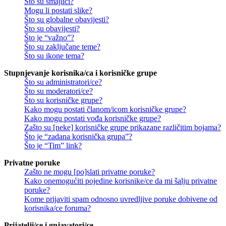
Što su smajlići?
Mogu li postati slike?
Što su globalne obavijesti?
Što su obavijesti?
Što je “važno”?
Što su zaključane teme?
Što su ikone tema?
Stupnjevanje korisnika/ca i korisničke grupe
Što su administratori/ce?
Što su moderatori/ce?
Što su korisničke grupe?
Kako mogu postati članom/icom korisničke grupe?
Kako mogu postati vođa korisničke grupe?
Zašto su [neke] korisničke grupe prikazane različitim bojama?
Što je “zadana korisnička grupa”?
Što je “Tim” link?
Privatne poruke
Zašto ne mogu [po]slati privatne poruke?
Kako onemogućiti pojedine korisnike/ce da mi šalju privatne
poruke?
Kome prijaviti spam odnosno uvredljive poruke dobivene od
korisnika/ce foruma?
Prijatelji/ce i gnjavatori/ce