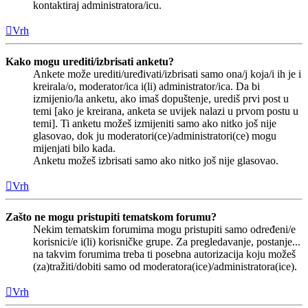
kontaktiraj administratora/icu.
Vrh
Kako mogu urediti/izbrisati anketu?
Ankete može urediti/uređivati/izbrisati samo ona/j koja/i ih je i
kreirala/o, moderator/ica i(li) administrator/ica. Da bi
izmijenio/la anketu, ako imaš dopuštenje, urediš prvi post u
temi [ako je kreirana, anketa se uvijek nalazi u prvom postu u
temi]. Ti anketu možeš izmijeniti samo ako nitko još nije
glasovao, dok ju moderatori(ce)/administratori(ce) mogu
mijenjati bilo kada.
Anketu možeš izbrisati samo ako nitko još nije glasovao.
Vrh
Zašto ne mogu pristupiti tematskom forumu?
Nekim tematskim forumima mogu pristupiti samo određeni/e
korisnici/e i(li) korisničke grupe. Za pregledavanje, postanje...
na takvim forumima treba ti posebna autorizacija koju možeš
(za)tražiti/dobiti samo od moderatora(ice)/administratora(ice).
Vrh