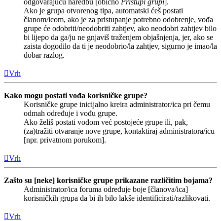
odgovarajuću naredbu [obično
Pristupi grupi
].
Ako je grupa otvorenog tipa, automatski ćeš postati
članom/icom, ako je za pristupanje potrebno odobrenje, vođa
grupe će odobriti/neodobriti zahtjev, ako neodobri zahtjev bilo
bi lijepo da ga/ju ne gnjaviš traženjem objašnjenja, jer, ako se
zaista dogodilo da ti je neodobrio/la zahtjev, sigurno je imao/la
dobar razlog.
Vrh
Kako mogu postati vođa korisničke grupe?
Korisničke grupe inicijalno kreira administrator/ica pri čemu
odmah određuje i vođu grupe.
Ako želiš postati vođom već postojeće grupe ili, pak,
(za)tražiti otvaranje nove grupe, kontaktiraj administratora/icu
[npr. privatnom porukom].
Vrh
Zašto su [neke] korisničke grupe prikazane različitim bojama?
Administrator/ica foruma određuje boje [članova/ica]
korisničkih grupa da bi ih bilo lakše identificirati/razlikovati.
Vrh