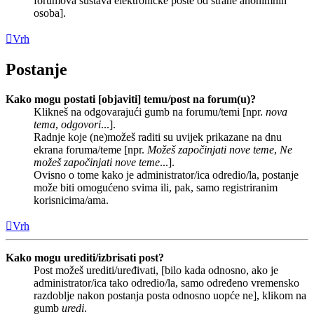
forumova sustava elektroničke pošte od strane anonimnih
osoba].
Vrh
Postanje
Kako mogu postati [objaviti] temu/post na forum(u)?
Klikneš na odgovarajući gumb na forumu/temi [npr.
nova
tema
,
odgovori
...].
Radnje koje (ne)možeš raditi su uvijek prikazane na dnu
ekrana foruma/teme [npr.
Možeš započinjati nove teme
,
Ne
možeš započinjati nove teme
...].
Ovisno o tome kako je administrator/ica odredio/la, postanje
može biti omogućeno svima ili, pak, samo registriranim
korisnicima/ama.
Vrh
Kako mogu urediti/izbrisati post?
Post možeš urediti/uređivati, [bilo kada odnosno, ako je
administrator/ica tako odredio/la, samo određeno vremensko
razdoblje nakon postanja posta odnosno uopće ne], klikom na
gumb
uredi
.