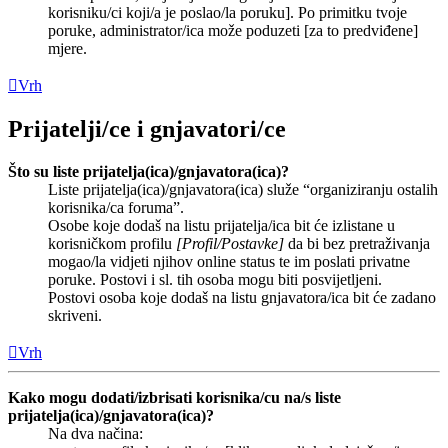
korisniku/ci koji/a je poslao/la poruku]. Po primitku tvoje
poruke, administrator/ica može poduzeti [za to predviđene]
mjere.
Vrh
Prijatelji/ce i gnjavatori/ce
Što su liste prijatelja(ica)/gnjavatora(ica)?
Liste prijatelja(ica)/gnjavatora(ica) služe “organiziranju ostalih
korisnika/ca foruma”.
Osobe koje dodaš na listu prijatelja/ica bit će izlistane u
korisničkom profilu
[Profil/Postavke]
da bi bez pretraživanja
mogao/la vidjeti njihov online status te im poslati privatne
poruke. Postovi i sl. tih osoba mogu biti posvijetljeni.
Postovi osoba koje dodaš na listu gnjavatora/ica bit će zadano
skriveni.
Vrh
Kako mogu dodati/izbrisati korisnika/cu na/s liste
prijatelja(ica)/gnjavatora(ica)?
Na dva načina: