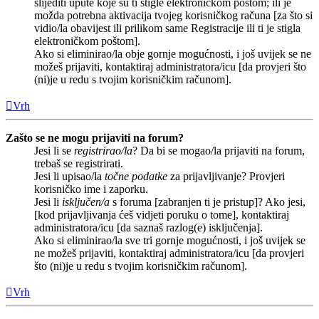
slijediti upute koje su ti stigle elektroničkom poštom; ili je
možda potrebna aktivacija tvojeg korisničkog računa [za što si
vidio/la obavijest ili prilikom same Registracije ili ti je stigla
elektroničkom poštom].
Ako si eliminirao/la obje gornje mogućnosti, i još uvijek se ne
možeš prijaviti, kontaktiraj administratora/icu [da provjeri što
(ni)je u redu s tvojim korisničkim računom].
Vrh
Zašto se ne mogu prijaviti na forum?
Jesi li se
registrirao/la
? Da bi se mogao/la prijaviti na forum,
trebaš se registrirati.
Jesi li upisao/la
točne podatke
za prijavljivanje? Provjeri
korisničko ime i zaporku.
Jesi li
isključen/a
s foruma [zabranjen ti je pristup]? Ako jesi,
[kod prijavljivanja ćeš vidjeti poruku o tome], kontaktiraj
administratora/icu [da saznaš razlog(e) isključenja].
Ako si eliminirao/la sve tri gornje mogućnosti, i još uvijek se
ne možeš prijaviti, kontaktiraj administratora/icu [da provjeri
što (ni)je u redu s tvojim korisničkim računom].
Vrh