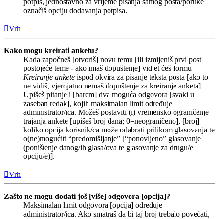
potpis, jednostavno za vrijeme pisanja samog posta/poruke
označiš opciju dodavanja potpisa.
Vrh
Kako mogu kreirati anketu?
Kada započneš [otvoriš] novu temu [ili izmijeniš prvi post
postojeće teme - ako imaš dopuštenje] vidjet ćeš formu
Kreiranje ankete
ispod okvira za pisanje teksta posta [ako to
ne vidiš, vjerojatno nemaš dopuštenje za kreiranje anketa].
Upišeš pitanje i [barem] dva moguća odgovora [svaki u
zaseban redak], kojih maksimalan limit određuje
administrator/ica. Možeš postaviti (i) vremensko ograničenje
trajanja ankete [upišeš broj dana; 0=neograničeno], [broj]
koliko opcija korisnik/ca može odabrati prilikom glasovanja te
o(ne)mogućiti “predomišljanje” [“ponovljeno” glasovanje
(poništenje danog/ih glasa/ova te glasovanje za drugu/e
opciju/e)].
Vrh
Zašto ne mogu dodati još [više] odgovora [opcija]?
Maksimalan limit odgovora [opcija] određuje
administrator/ica. Ako smatraš da bi taj broj trebalo povećati,