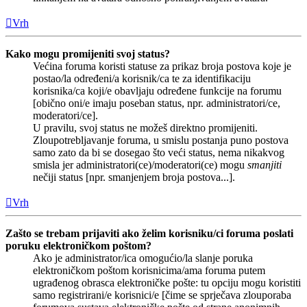
Vrh
Kako mogu promijeniti svoj status?
Većina foruma koristi statuse za prikaz broja postova koje je
postao/la određeni/a korisnik/ca te za identifikaciju
korisnika/ca koji/e obavljaju određene funkcije na forumu
[obično oni/e imaju poseban status, npr. administratori/ce,
moderatori/ce].
U pravilu, svoj status ne možeš direktno promijeniti.
Zloupotrebljavanje foruma, u smislu postanja puno postova
samo zato da bi se dosegao što veći status, nema nikakvog
smisla jer administratori(ce)/moderatori(ce) mogu
smanjiti
nečiji status [npr. smanjenjem broja postova...].
Vrh
Zašto se trebam prijaviti ako želim korisniku/ci foruma poslati
poruku elektroničkom poštom?
Ako je administrator/ica omogućio/la slanje poruka
elektroničkom poštom korisnicima/ama foruma putem
ugrađenog obrasca elektroničke pošte: tu opciju mogu koristiti
samo registrirani/e korisnici/e [čime se sprječava zlouporaba