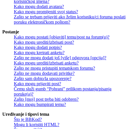
korisničkog imena?
Kako mogu dodati avatara?
Kako mogu promijeniti svoj status?
Zašto se trebam prijaviti ako želim korisniku/ci foruma poslati
poruku elektroničkom poštom?
Postanje
Kako mogu postati [objaviti] temu/post na forum(u)?
Kako mogu urediti/izbrisati post?
Kako mogu dodati potpis?
Kako mogu kreirati anketu?
Zašto ne mogu dodati još [više] odgovora [opcija]?
Kako mogu urediti/izbrisati anketu?
Zašto ne mogu pristupiti tematskom forumu?
Zašto ne mogu dodavati privitke?
Zašto sam dobio/la upozorenje?
Kako mogu prijaviti post?
Čemu služi gumb “Pohrani” prilikom postanja/pisanja
poruke(a)?
Zašto [moj] post treba biti odobren?
Kako mogu bumpirati temu?
Uređivanje i tipovi tema
Što je BBKod?
Mogu li koristiti HTML?