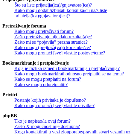
Što su liste prijatelja(ica)/gnjavatora(ica)?
Kako mogu dodati/izbrisati korisnika/cu na/s liste
prijatelja(ica)/gnjavatora(ica)?
Pretraživanje foruma
Kako mogu pretraživati forum?
Zašto pretraživanje nije dalo rezultat(a)e?
Zašto mi se “pojavila” prazna stranica?
Kako mogu (pre)traži(va)ti korisnike/ce?
Kako mogu pronaći [sve] vlastite postove/teme?
Bookmarkiranje i pretplaćivanje
Koja je razlika između bookmarkiranja i pretplaćivanja?
Kako mogu bookmarkirati odnosno pretplatiti se na temu?
Kako se mogu pretplatiti na forum?
Kako se mogu odpretplatiti?
Privitci
Postanje kojih privitaka je dopušteno?
Kako mogu pronaći [sve] vlastite privitke?
phpBB
Tko je napisao/la ovaj forum?
Zašto X mogućnost nije dostupna?
Koga kontaktirati u vezi zlouporabe/pravnih stvari vezanih uz