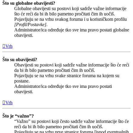
Što su globalne obavijesti?
Globalne obavijesti su postovi koji sadrže važne informacije
što će reći da bi ih bilo pametno pročitati čim ih uočiš.
Pojavljuju se na vrhu svakog foruma i u korisničkom profilu
[Profil/Postavke]
.
Administrator/ica određuje tko sve ima pravo postati globalne
obavijesti.
Vrh
Što su obavijesti?
Obavijesti su postovi koji sadrže važne informacije što će reći
da bi ih bilo pametno pročitati čim ih uočiš.
Pojavljuju se na vrhu svake stranice foruma na kojem su
postane.
Administrator/ica određuje tko sve ima pravo postati
obavijesti.
Vrh
Što je “važno”?
“Važno” su postovi koji često sadrže važne informacije što će
reći da bi ih bilo pametno pročitati čim ih uočiš.
Pojavljuju se na vrhu prve stranice foruma [ispod eventualnih