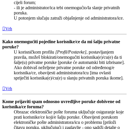
cijeli forum;
- ili je administrator/ica tebi onemogućio/la slanje privatnih
poruka.
U potonjem slučaju zatraži objašnjenje od administratora/ice.
Vrh
Kako onemogućiti pojedine korisnike/ce da mi šalju privatne
poruke?
U korisničkom profilu
[Profil/Postavke]
, postavljanjem
pravila, možeš blokirati/onemogućiti korisnika(e)/cu(e) da ti
šalje(u) privatne poruke [poruke će automatski biti izbrisane].
Ako dobivaš neželjene privatne poruke od određenog/e
korisnika/ce, obavijesti administratora/icu [ima ovlasti
spriječiti korisnika(e)/cu(e) u slanju privatnih poruka ikome].
Vrh
Kome prijaviti spam odnosno uvredljive poruke dobivene od
korisnika/ce foruma?
Obrazac elektroničke pošte foruma uključuje osiguranje koje
prati korisnike/ce koji/e šalju poruke. Obavijesti porukom
elektroničke pošte administratora/icu o problemu [priloži
čitavu poruku, uključujući i zaglavlje - ono sadrži detalje o