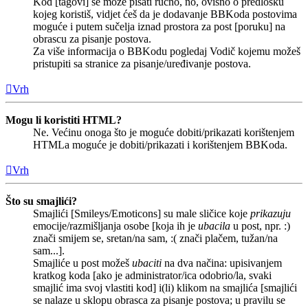
Kod [tagovi] se može pisati ručno, no, ovisno o predlošku
kojeg koristiš, vidjet ćeš da je dodavanje BBKoda postovima
moguće i putem sučelja iznad prostora za post [poruku] na
obrascu za pisanje postova.
Za više informacija o BBKodu pogledaj Vodič kojemu možeš
pristupiti sa stranice za pisanje/uređivanje postova.
Vrh
Mogu li koristiti HTML?
Ne. Većinu onoga što je moguće dobiti/prikazati korištenjem
HTMLa moguće je dobiti/prikazati i korištenjem BBKoda.
Vrh
Što su smajlići?
Smajlići [Smileys/Emoticons] su male sličice koje
prikazuju
emocije/razmišljanja osobe [koja ih je
ubacila
u post, npr. :)
znači smijem se, sretan/na sam, :( znači plačem, tužan/na
sam...].
Smajliće u post možeš
ubaciti
na dva načina: upisivanjem
kratkog koda [ako je administrator/ica odobrio/la, svaki
smajlić ima svoj vlastiti kod] i(li) klikom na smajlića [smajlići
se nalaze u sklopu obrasca za pisanje postova; u pravilu se