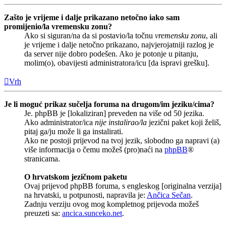
Zašto je vrijeme i dalje prikazano netočno iako sam
promijenio/la vremensku zonu?
Ako si siguran/na da si postavio/la točnu
vremensku zonu
, ali
je vrijeme i dalje netočno prikazano, najvjerojatniji razlog je
da server nije dobro podešen. Ako je potonje u pitanju,
molim(o), obavijesti administratora/icu [da ispravi grešku].
Vrh
Je li moguć prikaz sučelja foruma na drugom/im jeziku/cima?
Je. phpBB je [lokaliziran] preveden na više od 50 jezika.
Ako administrator/ica
nije instalirao/la
jezični paket koji želiš,
pitaj ga/ju može li ga instalirati.
Ako ne postoji prijevod na tvoj jezik, slobodno ga napravi (a)
više informacija o čemu možeš (pro)naći na
phpBB
®
stranicama.
O hrvatskom jezičnom paketu
Ovaj prijevod phpBB foruma, s engleskog [originalna verzija]
na hrvatski, u potpunosti, napravila je:
Ančica Sečan
.
Zadnju verziju ovog mog kompletnog prijevoda možeš
preuzeti sa:
ancica.sunceko.net
.