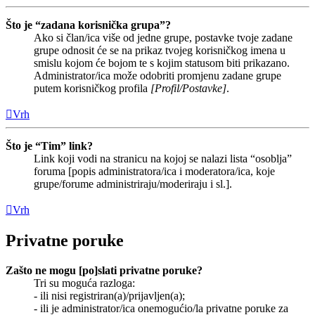
Što je “zadana korisnička grupa”?
Ako si član/ica više od jedne grupe, postavke tvoje zadane
grupe odnosit će se na prikaz tvojeg korisničkog imena u
smislu kojom će bojom te s kojim statusom biti prikazano.
Administrator/ica može odobriti promjenu zadane grupe
putem korisničkog profila
[Profil/Postavke]
.
Vrh
Što je “Tim” link?
Link koji vodi na stranicu na kojoj se nalazi lista “osoblja”
foruma [popis administratora/ica i moderatora/ica, koje
grupe/forume administriraju/moderiraju i sl.].
Vrh
Privatne poruke
Zašto ne mogu [po]slati privatne poruke?
Tri su moguća razloga:
- ili nisi registriran(a)/prijavljen(a);
- ili je administrator/ica onemogućio/la privatne poruke za