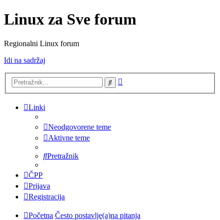
Linux za Sve forum
Regionalni Linux forum
Idi na sadržaj
Napredno
Pretražnik
pretraživanje
Linki
Neodgovorene teme
Aktivne teme
Pretražnik
ČPP
Prijava
Registracija
Početna
Često postavlje(a)na pitanja