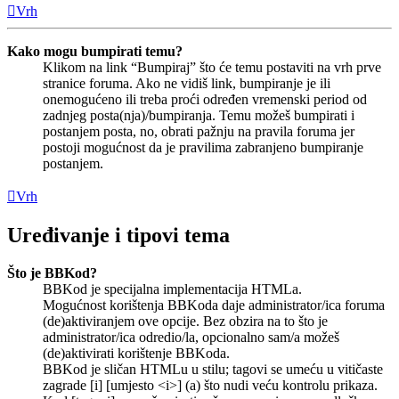
Vrh
Kako mogu bumpirati temu?
Klikom na link “Bumpiraj” što će temu postaviti na vrh prve
stranice foruma. Ako ne vidiš link, bumpiranje je ili
onemogućeno ili treba proći određen vremenski period od
zadnjeg posta(nja)/bumpiranja. Temu možeš bumpirati i
postanjem posta, no, obrati pažnju na pravila foruma jer
postoji mogućnost da je pravilima zabranjeno bumpiranje
postanjem.
Vrh
Uređivanje i tipovi tema
Što je BBKod?
BBKod je specijalna implementacija HTMLa.
Mogućnost korištenja BBKoda daje administrator/ica foruma
(de)aktiviranjem ove opcije. Bez obzira na to što je
administrator/ica odredio/la, opcionalno sam/a možeš
(de)aktivirati korištenje BBKoda.
BBKod je sličan HTMLu u stilu; tagovi se umeću u vitičaste
zagrade [i] [umjesto <i>] (a) što nudi veću kontrolu prikaza.