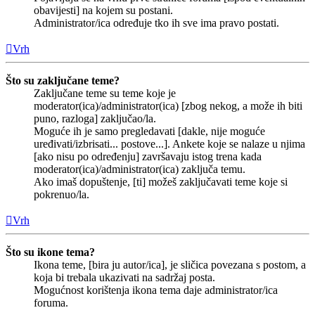
obavijesti] na kojem su postani.
Administrator/ica određuje tko ih sve ima pravo postati.
Vrh
Što su zaključane teme?
Zaključane teme su teme koje je
moderator(ica)/administrator(ica) [zbog nekog, a može ih biti
puno, razloga] zaključao/la.
Moguće ih je samo pregledavati [dakle, nije moguće
uređivati/izbrisati... postove...]. Ankete koje se nalaze u njima
[ako nisu po određenju] završavaju istog trena kada
moderator(ica)/administrator(ica) zaključa temu.
Ako imaš dopuštenje, [ti] možeš zaključavati teme koje si
pokrenuo/la.
Vrh
Što su ikone tema?
Ikona teme, [bira ju autor/ica], je sličica povezana s postom, a
koja bi trebala ukazivati na sadržaj posta.
Mogućnost korištenja ikona tema daje administrator/ica
foruma.