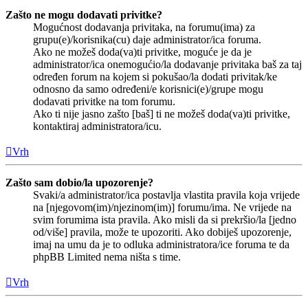
Zašto ne mogu dodavati privitke?
Mogućnost dodavanja privitaka, na forumu(ima) za
grupu(e)/korisnika(cu) daje administrator/ica foruma.
Ako ne možeš doda(va)ti privitke, moguće je da je
administrator/ica onemogućio/la dodavanje privitaka baš za taj
određen forum na kojem si pokušao/la dodati privitak/ke
odnosno da samo određeni/e korisnici(e)/grupe mogu
dodavati privitke na tom forumu.
Ako ti nije jasno zašto [baš] ti ne možeš doda(va)ti privitke,
kontaktiraj administratora/icu.
Vrh
Zašto sam dobio/la upozorenje?
Svaki/a administrator/ica postavlja vlastita pravila koja vrijede
na [njegovom(im)/njezinom(im)] forumu/ima. Ne vrijede na
svim forumima ista pravila. Ako misli da si prekršio/la [jedno
od/više] pravila, može te upozoriti. Ako dobiješ upozorenje,
imaj na umu da je to odluka administratora/ice foruma te da
phpBB Limited nema ništa s time.
Vrh