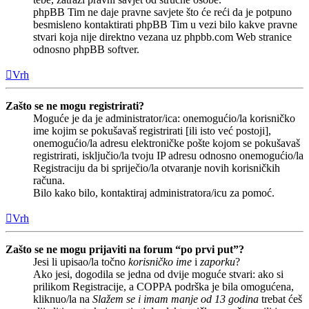
phpBB Tim ne daje pravne savjete što će reći da je potpuno
besmisleno kontaktirati phpBB Tim u vezi bilo kakve pravne
stvari koja nije direktno vezana uz phpbb.com Web stranice
odnosno phpBB softver.
Vrh
Zašto se ne mogu registrirati?
Moguće je da je administrator/ica: onemogućio/la korisničko
ime kojim se pokušavaš registrirati [ili isto već postoji],
onemogućio/la adresu elektroničke pošte kojom se pokušavaš
registrirati, isključio/la tvoju IP adresu odnosno onemogućio/la
Registraciju da bi spriječio/la otvaranje novih korisničkih
računa.
Bilo kako bilo, kontaktiraj administratora/icu za pomoć.
Vrh
Zašto se ne mogu prijaviti na forum “po prvi put”?
Jesi li upisao/la točno
korisničko ime
i
zaporku
?
Ako jesi, dogodila se jedna od dvije moguće stvari: ako si
prilikom Registracije, a COPPA podrška je bila omogućena,
kliknuo/la na
Slažem se i imam manje od 13 godina
trebat ćeš