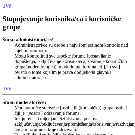
Vrh
Stupnjevanje korisnika/ca i korisničke
grupe
Što su administratori/ce?
Administratori/ce su osobe s najvišom razinom kontrole nad
cijelim forumom.
Mogu kontrolirati sve aspekte foruma [postavljanje
dopuštenja, isključivanje korisnika/ca, stvaranje korisničkih
grupa/moderatora(ica), moderiranje foruma itd.], [a sve]
ovisno o tome koja im je prava dodijelio/la glavni/a
administrator/ica.
Vrh
Što su moderatori/ce?
Moderatori/ce su osobe [osoba ili (korisnička) grupa osoba]
čiji je
“posao”
održavanje foruma.
Imaju ovlasti mijenjanja/izbrisivanja postova,
zaključavanja/otključavanja/premještanja/izbrisivanja/razdvajan
tema u forumima koje održavaju.
Tu su (i) da bi spriječili/e korisnike/ce od skretanja s