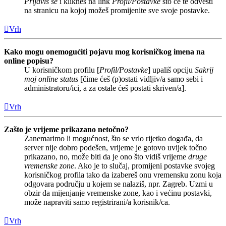
Prijaviš se
i klikneš na link
Profil/Postavke
što će te odvesti
na stranicu na kojoj možeš promijenite sve svoje postavke.
Vrh
Kako mogu onemogućiti pojavu mog korisničkog imena na
online popisu?
U korisničkom profilu [
Profil/Postavke
] upališ opciju
Sakrij
moj online status
[čime ćeš (p)ostati vidljiv/a samo sebi i
administratoru/ici, a za ostale ćeš postati skriven/a].
Vrh
Zašto je vrijeme prikazano netočno?
Zanemarimo li mogućnost, što se vrlo rijetko događa, da
server nije dobro podešen, vrijeme je gotovo uvijek točno
prikazano, no, može biti da je ono što vidiš vrijeme
druge
vremenske zone
. Ako je to slučaj, promijeni postavke svojeg
korisničkog profila tako da izabereš onu vremensku zonu koja
odgovara području u kojem se nalaziš, npr. Zagreb. Uzmi u
obzir da mijenjanje vremenske zone, kao i većinu postavki,
može napraviti samo registrirani/a korisnik/ca.
Vrh