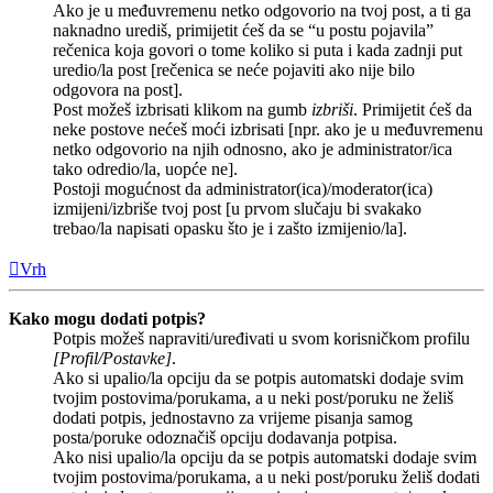
Ako je u međuvremenu netko odgovorio na tvoj post, a ti ga
naknadno urediš, primijetit ćeš da se “u postu pojavila”
rečenica koja govori o tome koliko si puta i kada zadnji put
uredio/la post [rečenica se neće pojaviti ako nije bilo
odgovora na post].
Post možeš izbrisati klikom na gumb
izbriši
. Primijetit ćeš da
neke postove nećeš moći izbrisati [npr. ako je u međuvremenu
netko odgovorio na njih odnosno, ako je administrator/ica
tako odredio/la, uopće ne].
Postoji mogućnost da administrator(ica)/moderator(ica)
izmijeni/izbriše tvoj post [u prvom slučaju bi svakako
trebao/la napisati opasku što je i zašto izmijenio/la].
Vrh
Kako mogu dodati potpis?
Potpis možeš napraviti/uređivati u svom korisničkom profilu
[Profil/Postavke]
.
Ako si upalio/la opciju da se potpis automatski dodaje svim
tvojim postovima/porukama, a u neki post/poruku ne želiš
dodati potpis, jednostavno za vrijeme pisanja samog
posta/poruke odoznačiš opciju dodavanja potpisa.
Ako nisi upalio/la opciju da se potpis automatski dodaje svim
tvojim postovima/porukama, a u neki post/poruku želiš dodati