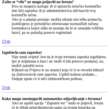
Zašto se “više” ne mogu prijaviti na forum?
Dva su moguća razloga: ili si upisao/la
netočno
korisničko
ime i(li) zaporku; ili je administrator/ica
izbrisao/la
tvoj
korisnički račun.
Ako je u pitanju potonje: možda nikada nisi ništa postao/la,
[uobičajeno je periodično izbrisivanje korisničkih računa
korisnika/ca koji/e ništa ne postaju da bi se smanjila veličina
baze], pa se pokušaj ponovo registrirati.
Vrh
Izgubio/la sam zaporku!
Nije smak svijeta! Jest da je tvoja trenutna zaporka izgubljena
[jer je kriptirana u bazi i ne može ti biti ponovo poslana], no,
možeš zatražiti novu.
Klikneš na
Prijava
te na stranici koja će ti se otvoriti klikneš
na
Zaboravio/la sam zaporku
. Upišeš tražene podatke...
Daljnje upute će ti stići elektroničkom poštom.
Vrh
Kako mogu onemogućiti automatsko odjavljivanje s foruma?
Ako ne upališ opciju
“Zapamti me”
kada se prijaviš, forum
će te držati prijavljenim/om samo za tvojeg boravka na