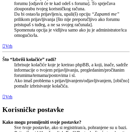
forumu [odjavit će te kad odeš s foruma]. To sprječava
zlouporabu tvojeg korisničkog računa.
Da bi ostao/la prijavljen/a, upali(š) opciju
“Zapamti me”
prilikom prijavljivanja [što nije preporučljivo ako forumu
pristupaš s tuđeg, a ne sa svojeg računala].
Spomenuta opcija je vidljiva samo ako ju je administrator/ica
omogućio/la.
Vrh
Što “Izbriši kolačiće” radi?
Izbrisuje kolačiće koje je kreirao phpBB, a koji, inače, sadrže
informacije o tvojem prijavljivanju, pregledanim/pročitanim
forumima/temama/postovima i sl.
Ako imaš problema s prijavljivanjem/odjavljivanjem, [obično]
pomaže izbrisivanje kolačića.
Vrh
Korisničke postavke
Kako mogu promijeniti svoje postavke?
Sve tvoje postavke, ako si registriran/a, pohranjene su u bazi.