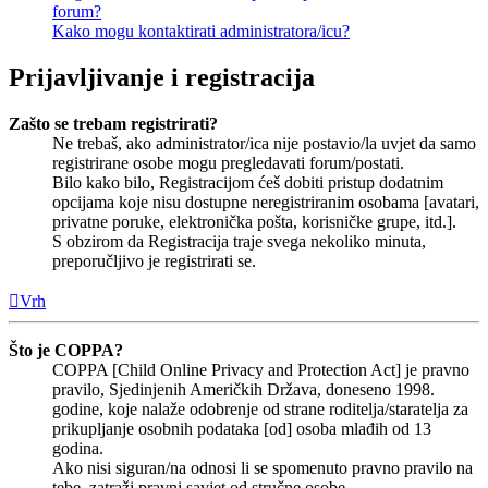
forum?
Kako mogu kontaktirati administratora/icu?
Prijavljivanje i registracija
Zašto se trebam registrirati?
Ne trebaš, ako administrator/ica nije postavio/la uvjet da samo
registrirane osobe mogu pregledavati forum/postati.
Bilo kako bilo, Registracijom ćeš dobiti pristup dodatnim
opcijama koje nisu dostupne neregistriranim osobama [avatari,
privatne poruke, elektronička pošta, korisničke grupe, itd.].
S obzirom da Registracija traje svega nekoliko minuta,
preporučljivo je registrirati se.
Vrh
Što je COPPA?
COPPA [Child Online Privacy and Protection Act] je pravno
pravilo, Sjedinjenih Američkih Država, doneseno 1998.
godine, koje nalaže odobrenje od strane roditelja/staratelja za
prikupljanje osobnih podataka [od] osoba mlađih od 13
godina.
Ako nisi siguran/na odnosi li se spomenuto pravno pravilo na
tebe, zatraži pravni savjet od stručne osobe.