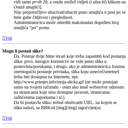
vidi samo
prvih
20, a ostale možeš vidjeti (i
ubaciti
) klikom na
Ostali smajlići
].
Nije preporučljivo ubacivati/ubaciti puno smajlića u post jer se
time gube čitljivost i preglednost.
Administrator/ica može odrediti maksimalan dopušten broj
smajlića “po” postu.
Vrh
Mogu li postati slike?
Da. Postoje dvije bitne stvari koje treba zapamtiti kod postanja
slika: prvo, mnogi/e korisnici/e ne vole puno slika u
postovima/porukama, i drugo, ako je administrator/ica foruma
onemogućio postanje privitaka, slika koju umećeš/umetneš
treba biti dostupna na Internetu, npr.
http://www.primjer.info/moja-slicka.gif [ne može postojati
samo na tvojem računalu - osim ako imaš webserver odnosno
na stranicama koje nisu dostupne javnosti, stranicama
zaštićenima zaporkama i sl.].
Da bi postao/la sliku: trebaš obuhvatiti URL, na kojem se
slika nalazi, sa BBKod [img][/img] tago(vi)m(a).
Vrh