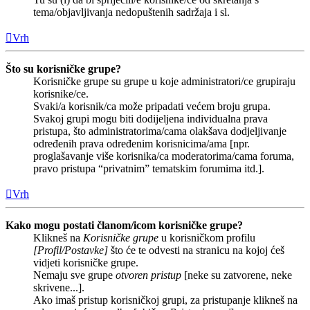
tema/objavljivanja nedopuštenih sadržaja i sl.
Vrh
Što su korisničke grupe?
Korisničke grupe su grupe u koje administratori/ce grupiraju
korisnike/ce.
Svaki/a korisnik/ca može pripadati većem broju grupa.
Svakoj grupi mogu biti dodijeljena individualna prava
pristupa, što administratorima/cama olakšava dodjeljivanje
određenih prava određenim korisnicima/ama [npr.
proglašavanje više korisnika/ca moderatorima/cama foruma,
pravo pristupa “privatnim” tematskim forumima itd.].
Vrh
Kako mogu postati članom/icom korisničke grupe?
Klikneš na
Korisničke grupe
u korisničkom profilu
[Profil/Postavke]
što će te odvesti na stranicu na kojoj ćeš
vidjeti korisničke grupe.
Nemaju sve grupe
otvoren pristup
[neke su zatvorene, neke
skrivene...].
Ako imaš pristup korisničkoj grupi, za pristupanje klikneš na