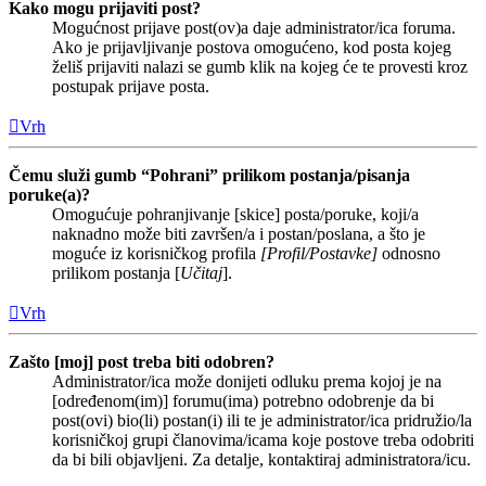
Kako mogu prijaviti post?
Mogućnost prijave post(ov)a daje administrator/ica foruma.
Ako je prijavljivanje postova omogućeno, kod posta kojeg
želiš prijaviti nalazi se gumb klik na kojeg će te provesti kroz
postupak prijave posta.
Vrh
Čemu služi gumb “Pohrani” prilikom postanja/pisanja
poruke(a)?
Omogućuje pohranjivanje [skice] posta/poruke, koji/a
naknadno može biti završen/a i postan/poslana, a što je
moguće iz korisničkog profila
[Profil/Postavke]
odnosno
prilikom postanja [
Učitaj
].
Vrh
Zašto [moj] post treba biti odobren?
Administrator/ica može donijeti odluku prema kojoj je na
[određenom(im)] forumu(ima) potrebno odobrenje da bi
post(ovi) bio(li) postan(i) ili te je administrator/ica pridružio/la
korisničkoj grupi članovima/icama koje postove treba odobriti
da bi bili objavljeni. Za detalje, kontaktiraj administratora/icu.