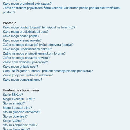
Kako mogu promijeniti svoj status?
Zašto se trebam prijaviti ako želim korisniku/ci foruma poslati poruku elektroničkom
poštom?
Postanje
Kako mogu postati [objaviti] temu/post na forum(u)?
Kako mogu urediti/izbrisati post?
Kako mogu dodati potpis?
Kako mogu kreirati anketu?
Zašto ne mogu dodati još [više] odgovora [opcija]?
Kako mogu urediti/izbrisati anketu?
Zašto ne mogu pristupiti tematskom forumu?
Zašto ne mogu dodavati privitke?
Zašto sam dobio/la upozorenje?
Kako mogu prijaviti post?
Čemu služi gumb “Pohrani” prilikom postanja/pisanja poruke(a)?
Zašto [moj] post treba biti odobren?
Kako mogu bumpirati temu?
Uređivanje i tipovi tema
Što je BBKod?
Mogu li koristiti HTML?
Što su smajlići?
Mogu li postati slike?
Što su globalne obavijesti?
Što su obavijesti?
Što je “važno”?
Što su zaključane teme?
Što su ikone tema?