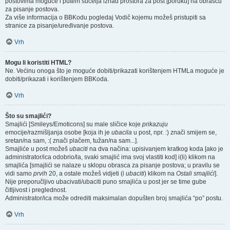
postovima moguće i putem sučelja iznad prostora za post [poruku] na obrascu
za pisanje postova.
Za više informacija o BBKodu pogledaj Vodič kojemu možeš pristupiti sa
stranice za pisanje/uređivanje postova.
Vrh
Mogu li koristiti HTML?
Ne. Većinu onoga što je moguće dobiti/prikazati korištenjem HTMLa moguće je
dobiti/prikazati i korištenjem BBKoda.
Vrh
Što su smajlići?
Smajlići [Smileys/Emoticons] su male sličice koje
prikazuju
emocije/razmišljanja osobe [koja ih je
ubacila
u post, npr. :) znači smijem se,
sretan/na sam, :( znači plačem, tužan/na sam...].
Smajliće u post možeš
ubaciti
na dva načina: upisivanjem kratkog koda [ako je
administrator/ica odobrio/la, svaki smajlić ima svoj vlastiti kod] i(li) klikom na
smajlića [smajlići se nalaze u sklopu obrasca za pisanje postova; u pravilu se
vidi samo
prvih
20, a ostale možeš vidjeti (i
ubaciti
) klikom na
Ostali smajlići
].
Nije preporučljivo ubacivati/ubaciti puno smajlića u post jer se time gube
čitljivost i preglednost.
Administrator/ica može odrediti maksimalan dopušten broj smajlića “po” postu.
Vrh