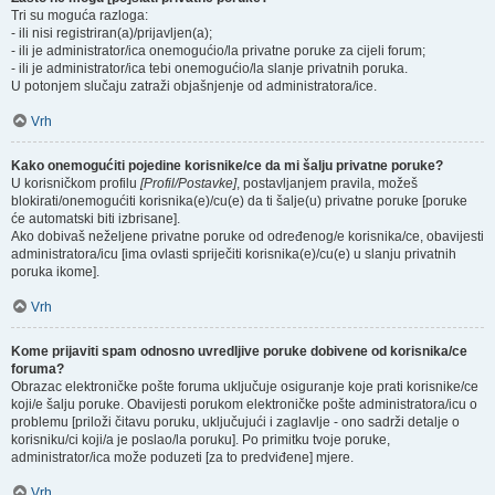
Tri su moguća razloga:
- ili nisi registriran(a)/prijavljen(a);
- ili je administrator/ica onemogućio/la privatne poruke za cijeli forum;
- ili je administrator/ica tebi onemogućio/la slanje privatnih poruka.
U potonjem slučaju zatraži objašnjenje od administratora/ice.
Vrh
Kako onemogućiti pojedine korisnike/ce da mi šalju privatne poruke?
U korisničkom profilu
[Profil/Postavke]
, postavljanjem pravila, možeš
blokirati/onemogućiti korisnika(e)/cu(e) da ti šalje(u) privatne poruke [poruke
će automatski biti izbrisane].
Ako dobivaš neželjene privatne poruke od određenog/e korisnika/ce, obavijesti
administratora/icu [ima ovlasti spriječiti korisnika(e)/cu(e) u slanju privatnih
poruka ikome].
Vrh
Kome prijaviti spam odnosno uvredljive poruke dobivene od korisnika/ce
foruma?
Obrazac elektroničke pošte foruma uključuje osiguranje koje prati korisnike/ce
koji/e šalju poruke. Obavijesti porukom elektroničke pošte administratora/icu o
problemu [priloži čitavu poruku, uključujući i zaglavlje - ono sadrži detalje o
korisniku/ci koji/a je poslao/la poruku]. Po primitku tvoje poruke,
administrator/ica može poduzeti [za to predviđene] mjere.
Vrh