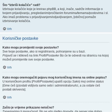
Što “Izbriši kolačiće” radi?
Izbrisuje kolačiće koje je kreirao phpBB, a koji, inače, sadrže informacije o
tvojem prijavljivanju, pregledanim/pročitanim forumima/temama/postovima i sl.
Ako imaš problema s prijavljivanjem/odjavljivanjem, [obično] pomaže
izbrisivanje kolačića.
Vrh
Korisničke postavke
Kako mogu promijeniti svoje postavke?
Sve tvoje postavke, ako si registriran/a, pohranjene su u bazi.
Prijaviš se
i klikneš na link
Profil/Postavke
što će te odvesti na stranicu na kojoj
možeš promijenite sve svoje postavke.
Vrh
Kako mogu onemogućiti pojavu mog korisničkog imena na online popisu?
U korisničkom profilu [
Profil/Postavke
] upališ opciju
Sakrij moj online status
[čime ćeš (p)ostati vidljiv/a samo sebi i administratoru/ici, a za ostale ćeš
postati skriven/a].
Vrh
Zašto je vrijeme prikazano netočno?
Zanemarimo li mogućnost, što se vrlo rijetko događa, da server nije dobro