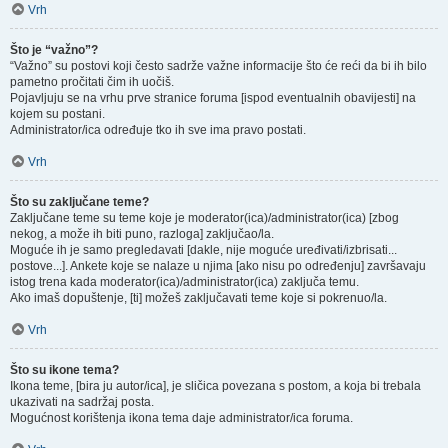
Vrh
Što je “važno”?
“Važno” su postovi koji često sadrže važne informacije što će reći da bi ih bilo
pametno pročitati čim ih uočiš.
Pojavljuju se na vrhu prve stranice foruma [ispod eventualnih obavijesti] na
kojem su postani.
Administrator/ica određuje tko ih sve ima pravo postati.
Vrh
Što su zaključane teme?
Zaključane teme su teme koje je moderator(ica)/administrator(ica) [zbog
nekog, a može ih biti puno, razloga] zaključao/la.
Moguće ih je samo pregledavati [dakle, nije moguće uređivati/izbrisati...
postove...]. Ankete koje se nalaze u njima [ako nisu po određenju] završavaju
istog trena kada moderator(ica)/administrator(ica) zaključa temu.
Ako imaš dopuštenje, [ti] možeš zaključavati teme koje si pokrenuo/la.
Vrh
Što su ikone tema?
Ikona teme, [bira ju autor/ica], je sličica povezana s postom, a koja bi trebala
ukazivati na sadržaj posta.
Mogućnost korištenja ikona tema daje administrator/ica foruma.