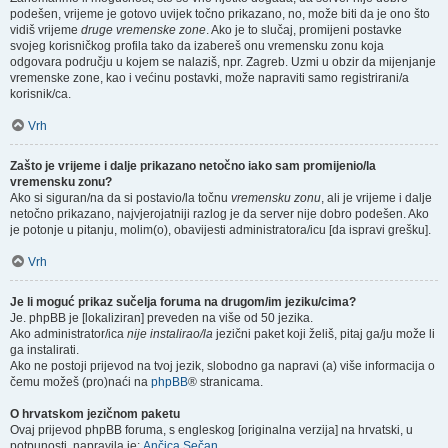
podešen, vrijeme je gotovo uvijek točno prikazano, no, može biti da je ono što
vidiš vrijeme
druge vremenske zone
. Ako je to slučaj, promijeni postavke
svojeg korisničkog profila tako da izabereš onu vremensku zonu koja
odgovara području u kojem se nalaziš, npr. Zagreb. Uzmi u obzir da mijenjanje
vremenske zone, kao i većinu postavki, može napraviti samo registrirani/a
korisnik/ca.
Vrh
Zašto je vrijeme i dalje prikazano netočno iako sam promijenio/la
vremensku zonu?
Ako si siguran/na da si postavio/la točnu
vremensku zonu
, ali je vrijeme i dalje
netočno prikazano, najvjerojatniji razlog je da server nije dobro podešen. Ako
je potonje u pitanju, molim(o), obavijesti administratora/icu [da ispravi grešku].
Vrh
Je li moguć prikaz sučelja foruma na drugom/im jeziku/cima?
Je. phpBB je [lokaliziran] preveden na više od 50 jezika.
Ako administrator/ica
nije instalirao/la
jezični paket koji želiš, pitaj ga/ju može li
ga instalirati.
Ako ne postoji prijevod na tvoj jezik, slobodno ga napravi (a) više informacija o
čemu možeš (pro)naći na
phpBB
® stranicama.
O hrvatskom jezičnom paketu
Ovaj prijevod phpBB foruma, s engleskog [originalna verzija] na hrvatski, u
potpunosti, napravila je:
Ančica Sečan
.