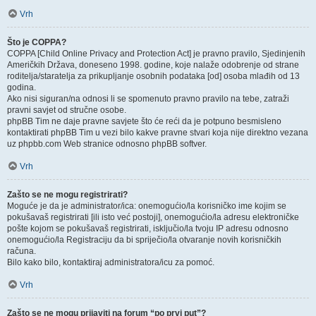
Vrh
Što je COPPA?
COPPA [Child Online Privacy and Protection Act] je pravno pravilo, Sjedinjenih
Američkih Država, doneseno 1998. godine, koje nalaže odobrenje od strane
roditelja/staratelja za prikupljanje osobnih podataka [od] osoba mlađih od 13
godina.
Ako nisi siguran/na odnosi li se spomenuto pravno pravilo na tebe, zatraži
pravni savjet od stručne osobe.
phpBB Tim ne daje pravne savjete što će reći da je potpuno besmisleno
kontaktirati phpBB Tim u vezi bilo kakve pravne stvari koja nije direktno vezana
uz phpbb.com Web stranice odnosno phpBB softver.
Vrh
Zašto se ne mogu registrirati?
Moguće je da je administrator/ica: onemogućio/la korisničko ime kojim se
pokušavaš registrirati [ili isto već postoji], onemogućio/la adresu elektroničke
pošte kojom se pokušavaš registrirati, isključio/la tvoju IP adresu odnosno
onemogućio/la Registraciju da bi spriječio/la otvaranje novih korisničkih
računa.
Bilo kako bilo, kontaktiraj administratora/icu za pomoć.
Vrh
Zašto se ne mogu prijaviti na forum “po prvi put”?