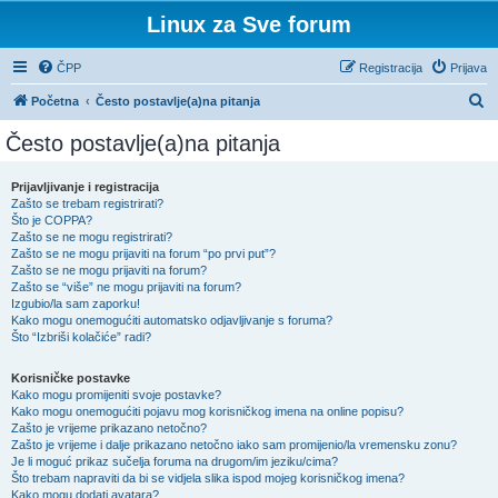
Linux za Sve forum
ČPP
Registracija
Prijava
P
Početna
Često postavlje(a)na pitanja
r
Često postavlje(a)na pitanja
e
t
Prijavljivanje i registracija
Zašto se trebam registrirati?
r
Što je COPPA?
a
Zašto se ne mogu registrirati?
Zašto se ne mogu prijaviti na forum “po prvi put”?
ž
Zašto se ne mogu prijaviti na forum?
Zašto se “više” ne mogu prijaviti na forum?
n
Izgubio/la sam zaporku!
i
Kako mogu onemogućiti automatsko odjavljivanje s foruma?
Što “Izbriši kolačiće” radi?
k
Korisničke postavke
Kako mogu promijeniti svoje postavke?
Kako mogu onemogućiti pojavu mog korisničkog imena na online popisu?
Zašto je vrijeme prikazano netočno?
Zašto je vrijeme i dalje prikazano netočno iako sam promijenio/la vremensku zonu?
Je li moguć prikaz sučelja foruma na drugom/im jeziku/cima?
Što trebam napraviti da bi se vidjela slika ispod mojeg korisničkog imena?
Kako mogu dodati avatara?