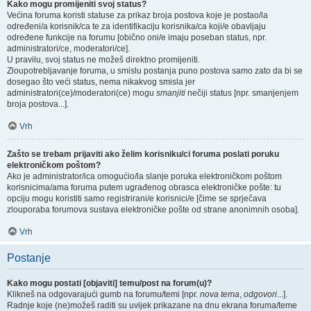
Kako mogu promijeniti svoj status?
Većina foruma koristi statuse za prikaz broja postova koje je postao/la
određeni/a korisnik/ca te za identifikaciju korisnika/ca koji/e obavljaju
određene funkcije na forumu [obično oni/e imaju poseban status, npr.
administratori/ce, moderatori/ce].
U pravilu, svoj status ne možeš direktno promijeniti.
Zloupotrebljavanje foruma, u smislu postanja puno postova samo zato da bi se
dosegao što veći status, nema nikakvog smisla jer
administratori(ce)/moderatori(ce) mogu
smanjiti
nečiji status [npr. smanjenjem
broja postova...].
Vrh
Zašto se trebam prijaviti ako želim korisniku/ci foruma poslati poruku
elektroničkom poštom?
Ako je administrator/ica omogućio/la slanje poruka elektroničkom poštom
korisnicima/ama foruma putem ugrađenog obrasca elektroničke pošte: tu
opciju mogu koristiti samo registrirani/e korisnici/e [čime se sprječava
zlouporaba forumova sustava elektroničke pošte od strane anonimnih osoba].
Vrh
Postanje
Kako mogu postati [objaviti] temu/post na forum(u)?
Klikneš na odgovarajući gumb na forumu/temi [npr.
nova tema
,
odgovori
...].
Radnje koje (ne)možeš raditi su uvijek prikazane na dnu ekrana foruma/teme