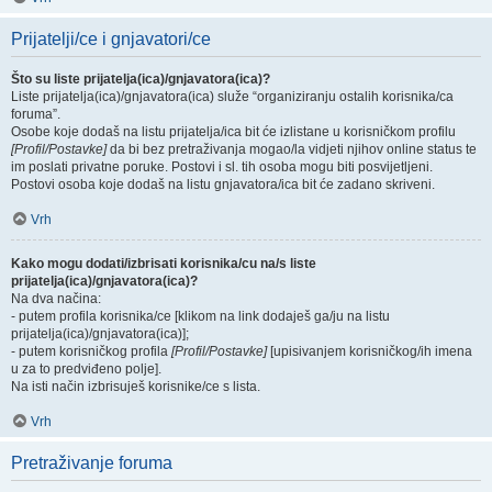
Prijatelji/ce i gnjavatori/ce
Što su liste prijatelja(ica)/gnjavatora(ica)?
Liste prijatelja(ica)/gnjavatora(ica) služe “organiziranju ostalih korisnika/ca
foruma”.
Osobe koje dodaš na listu prijatelja/ica bit će izlistane u korisničkom profilu
[Profil/Postavke]
da bi bez pretraživanja mogao/la vidjeti njihov online status te
im poslati privatne poruke. Postovi i sl. tih osoba mogu biti posvijetljeni.
Postovi osoba koje dodaš na listu gnjavatora/ica bit će zadano skriveni.
Vrh
Kako mogu dodati/izbrisati korisnika/cu na/s liste
prijatelja(ica)/gnjavatora(ica)?
Na dva načina:
- putem profila korisnika/ce [klikom na link dodaješ ga/ju na listu
prijatelja(ica)/gnjavatora(ica)];
- putem korisničkog profila
[Profil/Postavke]
[upisivanjem korisničkog/ih imena
u za to predviđeno polje].
Na isti način izbrisuješ korisnike/ce s lista.
Vrh
Pretraživanje foruma