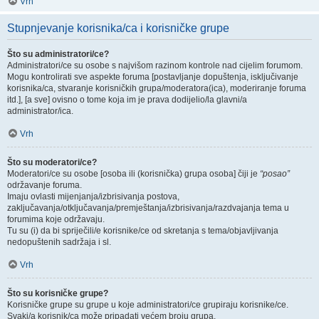
Vrh
Stupnjevanje korisnika/ca i korisničke grupe
Što su administratori/ce?
Administratori/ce su osobe s najvišom razinom kontrole nad cijelim forumom.
Mogu kontrolirati sve aspekte foruma [postavljanje dopuštenja, isključivanje
korisnika/ca, stvaranje korisničkih grupa/moderatora(ica), moderiranje foruma
itd.], [a sve] ovisno o tome koja im je prava dodijelio/la glavni/a
administrator/ica.
Vrh
Što su moderatori/ce?
Moderatori/ce su osobe [osoba ili (korisnička) grupa osoba] čiji je
“posao”
održavanje foruma.
Imaju ovlasti mijenjanja/izbrisivanja postova,
zaključavanja/otključavanja/premještanja/izbrisivanja/razdvajanja tema u
forumima koje održavaju.
Tu su (i) da bi spriječili/e korisnike/ce od skretanja s tema/objavljivanja
nedopuštenih sadržaja i sl.
Vrh
Što su korisničke grupe?
Korisničke grupe su grupe u koje administratori/ce grupiraju korisnike/ce.
Svaki/a korisnik/ca može pripadati većem broju grupa.