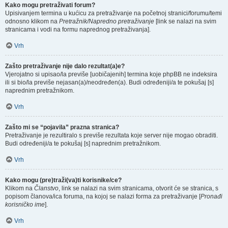
Kako mogu pretraživati forum?
Upisivanjem termina u kućicu za pretraživanje na početnoj stranici/forumu/temi
odnosno klikom na
Pretražnik/Napredno pretraživanje
[link se nalazi na svim
stranicama i vodi na formu naprednog pretraživanja].
Vrh
Zašto pretraživanje nije dalo rezultat(a)e?
Vjerojatno si upisao/la previše [uobičajenih] termina koje phpBB ne indeksira
ili si bio/la previše nejasan(a)/neodređen(a). Budi određeniji/a te pokušaj [s]
naprednim pretražnikom.
Vrh
Zašto mi se “pojavila” prazna stranica?
Pretraživanje je rezultiralo s previše rezultata koje server nije mogao obraditi.
Budi određeniji/a te pokušaj [s] naprednim pretražnikom.
Vrh
Kako mogu (pre)traži(va)ti korisnike/ce?
Klikom na
Članstvo
, link se nalazi na svim stranicama, otvorit će se stranica, s
popisom članova/ica foruma, na kojoj se nalazi forma za pretraživanje [
Pronađi
korisničko ime
].
Vrh