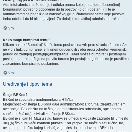
Zašto [moj] post treba biti odobren?
Administrator/ica može donijeti odluku prema kojoj je na [određenom(im)]
forumu(ima) potrebno odobrenje da bi post(ovi) bio(li) postan(i) ili te je
administrator/ica pridružio/la korisničkoj grupi članovima/icama koje postove
treba odobriti da bi bili objavljeni. Za detalje, kontaktiraj administratora/icu.
Vrh
Kako mogu bumpirati temu?
Klikom na link “Bumpiraj” što će temu postaviti na vrh prve stranice foruma. Ako
ne vidiš link, bumpiranje je ili onemogućeno ili treba proći određen vremenski
period od zadnjeg posta(nja)/bumpiranja. Temu možeš bumpirati i postanjem
posta, no, obrati pažnju na pravila foruma jer postoji mogućnost da je pravilima
zabranjeno bumpiranje postanjem.
Vrh
Uređivanje i tipovi tema
Što je BBKod?
BBKod je specijalna implementacija HTMLa.
Mogućnost korištenja BBKoda daje administrator/ica foruma (de)aktiviranjem
ove opcije. Bez obzira na to što je administrator/ica odredio/la, opcionalno
sam/a možeš (de)aktivirati korištenje BBKoda.
BBKod je sličan HTMLu u stilu; tagovi se umeću u vitičaste zagrade [i] [umjesto
<i>] (a) što nudi veću kontrolu prikaza. Kod [tagovi] se može pisati ručno, no,
ovisno o predlošku kojeg koristiš, vidjet ćeš da je dodavanje BBKoda