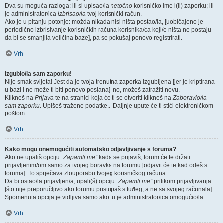
Dva su moguća razloga: ili si upisao/la
netočno
korisničko ime i(li) zaporku; ili
je administrator/ica
izbrisao/la
tvoj korisnički račun.
Ako je u pitanju potonje: možda nikada nisi ništa postao/la, [uobičajeno je
periodično izbrisivanje korisničkih računa korisnika/ca koji/e ništa ne postaju
da bi se smanjila veličina baze], pa se pokušaj ponovo registrirati.
Vrh
Izgubio/la sam zaporku!
Nije smak svijeta! Jest da je tvoja trenutna zaporka izgubljena [jer je kriptirana
u bazi i ne može ti biti ponovo poslana], no, možeš zatražiti novu.
Klikneš na
Prijava
te na stranici koja će ti se otvoriti klikneš na
Zaboravio/la
sam zaporku
. Upišeš tražene podatke... Daljnje upute će ti stići elektroničkom
poštom.
Vrh
Kako mogu onemogućiti automatsko odjavljivanje s foruma?
Ako ne upališ opciju
“Zapamti me”
kada se prijaviš, forum će te držati
prijavljenim/om samo za tvojeg boravka na forumu [odjavit će te kad odeš s
foruma]. To sprječava zlouporabu tvojeg korisničkog računa.
Da bi ostao/la prijavljen/a, upali(š) opciju
“Zapamti me”
prilikom prijavljivanja
[što nije preporučljivo ako forumu pristupaš s tuđeg, a ne sa svojeg računala].
Spomenuta opcija je vidljiva samo ako ju je administrator/ica omogućio/la.
Vrh