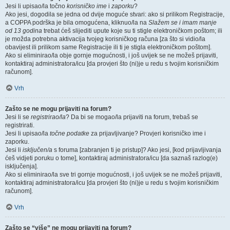
Jesi li upisao/la točno
korisničko ime
i
zaporku
?
Ako jesi, dogodila se jedna od dvije moguće stvari: ako si prilikom Registracije,
a COPPA podrška je bila omogućena, kliknuo/la na
Slažem se i imam manje
od 13 godina
trebat ćeš slijediti upute koje su ti stigle elektroničkom poštom; ili
je možda potrebna aktivacija tvojeg korisničkog računa [za što si vidio/la
obavijest ili prilikom same Registracije ili ti je stigla elektroničkom poštom].
Ako si eliminirao/la obje gornje mogućnosti, i još uvijek se ne možeš prijaviti,
kontaktiraj administratora/icu [da provjeri što (ni)je u redu s tvojim korisničkim
računom].
Vrh
Zašto se ne mogu prijaviti na forum?
Jesi li se
registrirao/la
? Da bi se mogao/la prijaviti na forum, trebaš se
registrirati.
Jesi li upisao/la
točne podatke
za prijavljivanje? Provjeri korisničko ime i
zaporku.
Jesi li
isključen/a
s foruma [zabranjen ti je pristup]? Ako jesi, [kod prijavljivanja
ćeš vidjeti poruku o tome], kontaktiraj administratora/icu [da saznaš razlog(e)
isključenja].
Ako si eliminirao/la sve tri gornje mogućnosti, i još uvijek se ne možeš prijaviti,
kontaktiraj administratora/icu [da provjeri što (ni)je u redu s tvojim korisničkim
računom].
Vrh
Zašto se “više” ne mogu prijaviti na forum?