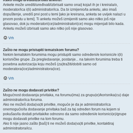
Kako mogu urediti/izbrisati anketu?
Ankete može urediti/uređivati/izbrisati samo ona/j koja/i ih je i kreirala/o,
moderator/ica i(li) administrator/ica. Da bi izmijenio/la anketu, ako imaš
dopuštenje, urediš prvi post u temi [ako je kreirana, anketa se uvijek nalazi u
prvom postu u temi]. Ti anketu možeš izmijeniti samo ako nitko još nije
glasovao, dok ju moderatori(ce)/administratori(ce) mogu mijenjati bilo kada.
Anketu možeš izbrisati samo ako nitko još nije glasovao.
Vrh
Zašto ne mogu pristupiti tematskom forumu?
Nekim tematskim forumima mogu pristupiti samo određeni/e korisnici/e i(li)
korisničke grupe. Za pregledavanje, postanje... na takvim forumima treba ti
posebna autorizacija koju možeš (za)tražiti/dobiti samo od
moderatora(ice)/administratora(ice).
Vrh
Zašto ne mogu dodavati privitke?
Mogućnost dodavanja privitaka, na forumu(ima) za grupu(e)/korisnika(cu) daje
administrator/ica foruma.
Ako ne možeš doda(va)ti privitke, moguće je da je administrator/ica
onemogućio/la dodavanje privitaka baš za taj određen forum na kojem si
pokušao/la dodati privitak/ke odnosno da samo određeni/e korisnici(e)/grupe
mogu dodavati privitke na tom forumu.
Ako ti nije jasno zašto [baš] ti ne možeš doda(va)ti privitke, kontaktiraj
administratora/icu.