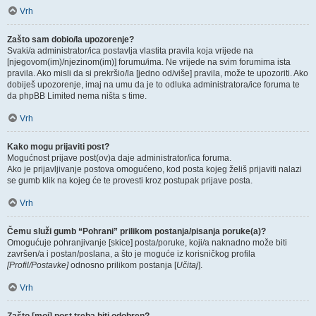
Vrh
Zašto sam dobio/la upozorenje?
Svaki/a administrator/ica postavlja vlastita pravila koja vrijede na
[njegovom(im)/njezinom(im)] forumu/ima. Ne vrijede na svim forumima ista
pravila. Ako misli da si prekršio/la [jedno od/više] pravila, može te upozoriti. Ako
dobiješ upozorenje, imaj na umu da je to odluka administratora/ice foruma te
da phpBB Limited nema ništa s time.
Vrh
Kako mogu prijaviti post?
Mogućnost prijave post(ov)a daje administrator/ica foruma.
Ako je prijavljivanje postova omogućeno, kod posta kojeg želiš prijaviti nalazi
se gumb klik na kojeg će te provesti kroz postupak prijave posta.
Vrh
Čemu služi gumb “Pohrani” prilikom postanja/pisanja poruke(a)?
Omogućuje pohranjivanje [skice] posta/poruke, koji/a naknadno može biti
završen/a i postan/poslana, a što je moguće iz korisničkog profila
[Profil/Postavke]
odnosno prilikom postanja [
Učitaj
].
Vrh