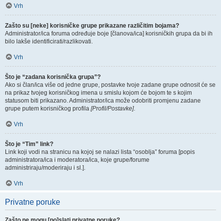
Vrh
Zašto su [neke] korisničke grupe prikazane različitim bojama?
Administrator/ica foruma određuje boje [članova/ica] korisničkih grupa da bi ih
bilo lakše identificirati/razlikovati.
Vrh
Što je “zadana korisnička grupa”?
Ako si član/ica više od jedne grupe, postavke tvoje zadane grupe odnosit će se
na prikaz tvojeg korisničkog imena u smislu kojom će bojom te s kojim
statusom biti prikazano. Administrator/ica može odobriti promjenu zadane
grupe putem korisničkog profila
[Profil/Postavke]
.
Vrh
Što je “Tim” link?
Link koji vodi na stranicu na kojoj se nalazi lista “osoblja” foruma [popis
administratora/ica i moderatora/ica, koje grupe/forume
administriraju/moderiraju i sl.].
Vrh
Privatne poruke
Zašto ne mogu [po]slati privatne poruke?