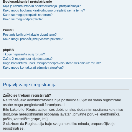
Bookmarkiranje i pretplaćivanje
Koja je razlika između bookmarkiranja i pretplaćivanja?
Kako mogu bookmarkirati odnosno pretplatiti se na temu?
Kako se mogu pretplatiti na forum?
Kako se mogu odpretplatiti?
Privitci
Postanje kojih privitaka je dopušteno?
Kako mogu pronaći [sve] vlastite privitke?
phpBB
Tko je napisao/la ovaj forum?
Zašto X mogućnost nije dostupna?
Koga kontaktirati u vezi zlouporabe/pravnih stvari vezanih uz forum?
Kako mogu kontaktirati administratora/icu?
Prijavljivanje i registracija
Zašto se trebam registrirati?
Ne trebaš, ako administrator/ica nije postavio/la uvjet da samo registrirane
osobe mogu pregledavati forum/postati.
Bilo kako bilo, Registracijom ćeš dobiti pristup dodatnim opcijama koje nisu
dostupne neregistriranim osobama [avatari, privatne poruke, elektronička
pošta, korisničke grupe, itd.].
S obzirom da Registracija traje svega nekoliko minuta, preporučljivo je
registrirati se.