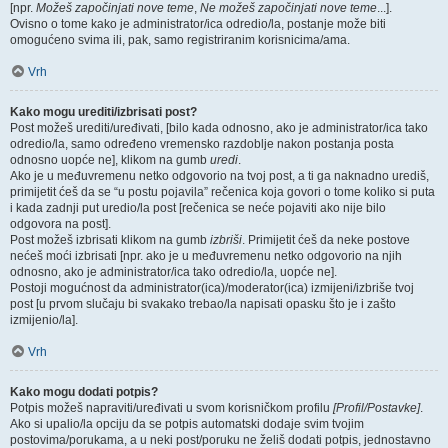
[npr.
Možeš započinjati nove teme
,
Ne možeš započinjati nove teme
...].
Ovisno o tome kako je administrator/ica odredio/la, postanje može biti
omogućeno svima ili, pak, samo registriranim korisnicima/ama.
Vrh
Kako mogu urediti/izbrisati post?
Post možeš urediti/uređivati, [bilo kada odnosno, ako je administrator/ica tako
odredio/la, samo određeno vremensko razdoblje nakon postanja posta
odnosno uopće ne], klikom na gumb
uredi
.
Ako je u međuvremenu netko odgovorio na tvoj post, a ti ga naknadno urediš,
primijetit ćeš da se “u postu pojavila” rečenica koja govori o tome koliko si puta
i kada zadnji put uredio/la post [rečenica se neće pojaviti ako nije bilo
odgovora na post].
Post možeš izbrisati klikom na gumb
izbriši
. Primijetit ćeš da neke postove
nećeš moći izbrisati [npr. ako je u međuvremenu netko odgovorio na njih
odnosno, ako je administrator/ica tako odredio/la, uopće ne].
Postoji mogućnost da administrator(ica)/moderator(ica) izmijeni/izbriše tvoj
post [u prvom slučaju bi svakako trebao/la napisati opasku što je i zašto
izmijenio/la].
Vrh
Kako mogu dodati potpis?
Potpis možeš napraviti/uređivati u svom korisničkom profilu
[Profil/Postavke]
.
Ako si upalio/la opciju da se potpis automatski dodaje svim tvojim
postovima/porukama, a u neki post/poruku ne želiš dodati potpis, jednostavno