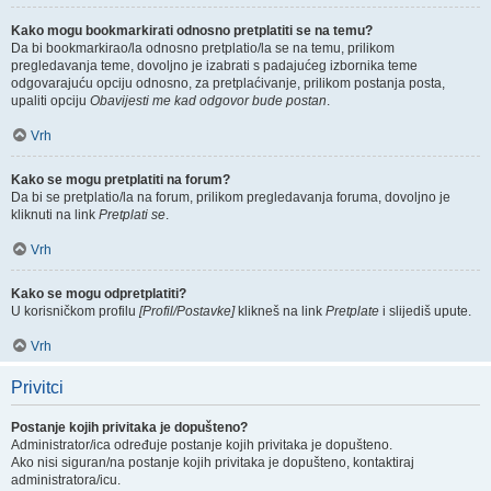
Kako mogu bookmarkirati odnosno pretplatiti se na temu?
Da bi bookmarkirao/la odnosno pretplatio/la se na temu, prilikom
pregledavanja teme, dovoljno je izabrati s padajućeg izbornika teme
odgovarajuću opciju odnosno, za pretplaćivanje, prilikom postanja posta,
upaliti opciju
Obavijesti me kad odgovor bude postan
.
Vrh
Kako se mogu pretplatiti na forum?
Da bi se pretplatio/la na forum, prilikom pregledavanja foruma, dovoljno je
kliknuti na link
Pretplati se
.
Vrh
Kako se mogu odpretplatiti?
U korisničkom profilu
[Profil/Postavke]
klikneš na link
Pretplate
i slijediš upute.
Vrh
Privitci
Postanje kojih privitaka je dopušteno?
Administrator/ica određuje postanje kojih privitaka je dopušteno.
Ako nisi siguran/na postanje kojih privitaka je dopušteno, kontaktiraj
administratora/icu.