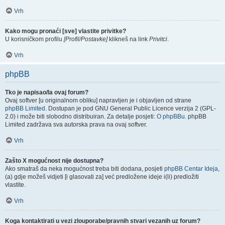
Vrh
Kako mogu pronaći [sve] vlastite privitke?
U korisničkom profilu
[Profil/Postavke]
klikneš na link
Privitci
.
Vrh
phpBB
Tko je napisao/la ovaj forum?
Ovaj softver [u originalnom obliku] napravljen je i objavljen od strane
phpBB Limited
. Dostupan je pod GNU General Public Licence verzija 2 (GPL-
2.0) i može biti slobodno distribuiran. Za detalje posjeti:
O phpBBu
. phpBB
Limited zadržava sva autorska prava na ovaj softver.
Vrh
Zašto X mogućnost nije dostupna?
Ako smatraš da neka mogućnost treba biti dodana, posjeti
phpBB Centar Ideja
,
(a) gdje možeš vidjeti [i glasovati za] već predložene ideje i(li) predložiti
vlastite.
Vrh
Koga kontaktirati u vezi zlouporabe/pravnih stvari vezanih uz forum?