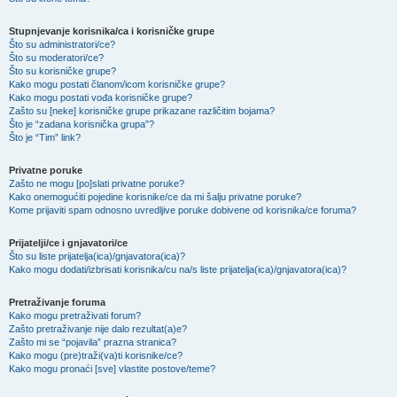
Stupnjevanje korisnika/ca i korisničke grupe
Što su administratori/ce?
Što su moderatori/ce?
Što su korisničke grupe?
Kako mogu postati članom/icom korisničke grupe?
Kako mogu postati vođa korisničke grupe?
Zašto su [neke] korisničke grupe prikazane različitim bojama?
Što je “zadana korisnička grupa”?
Što je “Tim” link?
Privatne poruke
Zašto ne mogu [po]slati privatne poruke?
Kako onemogućiti pojedine korisnike/ce da mi šalju privatne poruke?
Kome prijaviti spam odnosno uvredljive poruke dobivene od korisnika/ce foruma?
Prijatelji/ce i gnjavatori/ce
Što su liste prijatelja(ica)/gnjavatora(ica)?
Kako mogu dodati/izbrisati korisnika/cu na/s liste prijatelja(ica)/gnjavatora(ica)?
Pretraživanje foruma
Kako mogu pretraživati forum?
Zašto pretraživanje nije dalo rezultat(a)e?
Zašto mi se “pojavila” prazna stranica?
Kako mogu (pre)traži(va)ti korisnike/ce?
Kako mogu pronaći [sve] vlastite postove/teme?