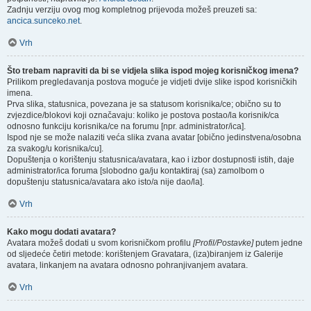
Zadnju verziju ovog mog kompletnog prijevoda možeš preuzeti sa:
ancica.sunceko.net
.
Vrh
Što trebam napraviti da bi se vidjela slika ispod mojeg korisničkog imena?
Prilikom pregledavanja postova moguće je vidjeti dvije slike ispod korisničkih
imena.
Prva slika, statusnica, povezana je sa statusom korisnika/ce; obično su to
zvjezdice/blokovi koji označavaju: koliko je postova postao/la korisnik/ca
odnosno funkciju korisnika/ce na forumu [npr. administrator/ica].
Ispod nje se može nalaziti veća slika zvana avatar [obično jedinstvena/osobna
za svakog/u korisnika/cu].
Dopuštenja o korištenju statusnica/avatara, kao i izbor dostupnosti istih, daje
administrator/ica foruma [slobodno ga/ju kontaktiraj (sa) zamolbom o
dopuštenju statusnica/avatara ako isto/a nije dao/la].
Vrh
Kako mogu dodati avatara?
Avatara možeš dodati u svom korisničkom profilu
[Profil/Postavke]
putem jedne
od sljedeće četiri metode: korištenjem Gravatara, (iza)biranjem iz Galerije
avatara, linkanjem na avatara odnosno pohranjivanjem avatara.
Vrh