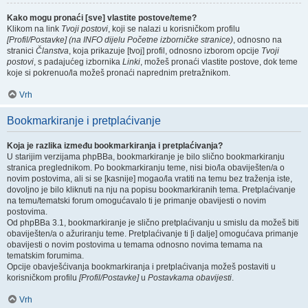
Kako mogu pronaći [sve] vlastite postove/teme?
Klikom na link
Tvoji postovi
, koji se nalazi u korisničkom profilu
[Profil/Postavke] (na INFO dijelu Početne izborničke stranice)
, odnosno na
stranici
Članstva
, koja prikazuje [tvoj] profil, odnosno izborom opcije
Tvoji
postovi
, s padajućeg izbornika
Linki
, možeš pronaći vlastite postove, dok teme
koje si pokrenuo/la možeš pronaći naprednim pretražnikom.
Vrh
Bookmarkiranje i pretplaćivanje
Koja je razlika između bookmarkiranja i pretplaćivanja?
U starijim verzijama phpBBa, bookmarkiranje je bilo slično bookmarkiranju
stranica preglednikom. Po bookmarkiranju teme, nisi bio/la obaviješten/a o
novim postovima, ali si se [kasnije] mogao/la vratiti na temu bez traženja iste,
dovoljno je bilo kliknuti na nju na popisu bookmarkiranih tema. Pretplaćivanje
na temu/tematski forum omogućavalo ti je primanje obavijesti o novim
postovima.
Od phpBBa 3.1, bookmarkiranje je slično pretplaćivanju u smislu da možeš biti
obaviješten/a o ažuriranju teme. Pretplaćivanje ti [i dalje] omogućava primanje
obavijesti o novim postovima u temama odnosno novima temama na
tematskim forumima.
Opcije obavješćivanja bookmarkiranja i pretplaćivanja možeš postaviti u
korisničkom profilu
[Profil/Postavke]
u
Postavkama obavijesti
.
Vrh