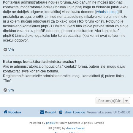
Kontaktiraj administratora(e)/icu(e) foruma. Ako ga/ju/ih ne možeš (pro)naći,
kontaktiraj moderatora(e)/icu(e) foruma i njih pitaj koga bi trebao/la pitati. Ako i
dalje ne dobiješ odgovor, kontaktiraj vlasnika/cu domene [
whois lookup
] ili
pružatelja usluga. phpBB Limited nema apsolutno nikakvu kontrolu i ne može
ni u kojem slučaju odgovarati za to kako, gdje i tko forum koristi. Potpuno je
besmisleno kontaktirati phpBB Limited u vezi bilo kakve pravne stvari koja nije
direktno vezana uz phpBB odnosno phpbb.com stranice. Ako kontaktiraš
phpBB Limited oko toga kako bilo koja treća stran(k)a koristi ovaj softver - ne
očekuj odgovor.
Vrh
Kako mogu kontaktirati administratora/icu?
Ako je administrator/ica omogućio/la “Kontakt” formu, putem iste, mogu ga/ju
kontaktirati svi/e korisnici/e foruma.
Registrirani/e korisnici/e administratora/icu mogu kontaktirati (i) putem linka
“Tim”.
Vrh
Forum(o)Bir
Početna
Kontakt
Izbriši kolačiće
Vremenska zona:
UTC+01:00
Powered by
phpBB
® Forum Software © phpBB Limited
HR (CRO) by
Ančica Sečan