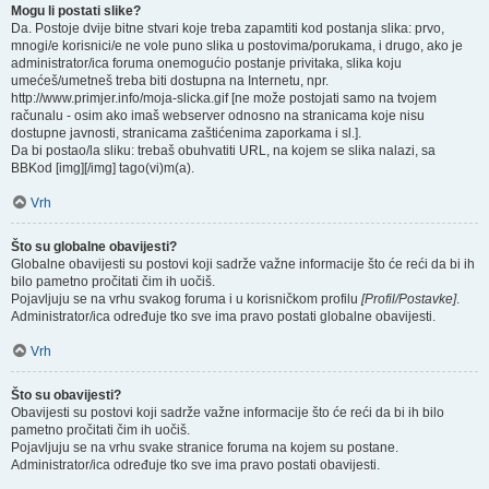
Mogu li postati slike?
Da. Postoje dvije bitne stvari koje treba zapamtiti kod postanja slika: prvo,
mnogi/e korisnici/e ne vole puno slika u postovima/porukama, i drugo, ako je
administrator/ica foruma onemogućio postanje privitaka, slika koju
umećeš/umetneš treba biti dostupna na Internetu, npr.
http://www.primjer.info/moja-slicka.gif [ne može postojati samo na tvojem
računalu - osim ako imaš webserver odnosno na stranicama koje nisu
dostupne javnosti, stranicama zaštićenima zaporkama i sl.].
Da bi postao/la sliku: trebaš obuhvatiti URL, na kojem se slika nalazi, sa
BBKod [img][/img] tago(vi)m(a).
Vrh
Što su globalne obavijesti?
Globalne obavijesti su postovi koji sadrže važne informacije što će reći da bi ih
bilo pametno pročitati čim ih uočiš.
Pojavljuju se na vrhu svakog foruma i u korisničkom profilu
[Profil/Postavke]
.
Administrator/ica određuje tko sve ima pravo postati globalne obavijesti.
Vrh
Što su obavijesti?
Obavijesti su postovi koji sadrže važne informacije što će reći da bi ih bilo
pametno pročitati čim ih uočiš.
Pojavljuju se na vrhu svake stranice foruma na kojem su postane.
Administrator/ica određuje tko sve ima pravo postati obavijesti.