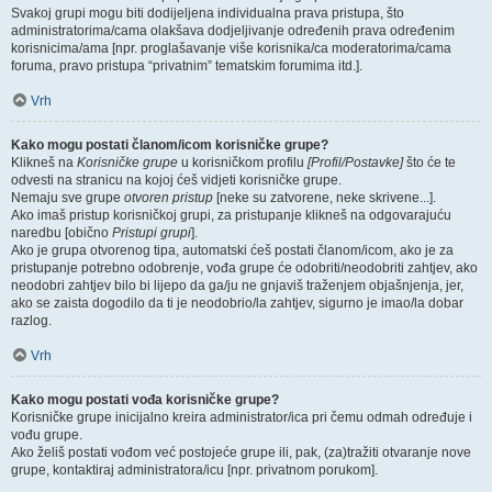
Svakoj grupi mogu biti dodijeljena individualna prava pristupa, što
administratorima/cama olakšava dodjeljivanje određenih prava određenim
korisnicima/ama [npr. proglašavanje više korisnika/ca moderatorima/cama
foruma, pravo pristupa “privatnim” tematskim forumima itd.].
Vrh
Kako mogu postati članom/icom korisničke grupe?
Klikneš na
Korisničke grupe
u korisničkom profilu
[Profil/Postavke]
što će te
odvesti na stranicu na kojoj ćeš vidjeti korisničke grupe.
Nemaju sve grupe
otvoren pristup
[neke su zatvorene, neke skrivene...].
Ako imaš pristup korisničkoj grupi, za pristupanje klikneš na odgovarajuću
naredbu [obično
Pristupi grupi
].
Ako je grupa otvorenog tipa, automatski ćeš postati članom/icom, ako je za
pristupanje potrebno odobrenje, vođa grupe će odobriti/neodobriti zahtjev, ako
neodobri zahtjev bilo bi lijepo da ga/ju ne gnjaviš traženjem objašnjenja, jer,
ako se zaista dogodilo da ti je neodobrio/la zahtjev, sigurno je imao/la dobar
razlog.
Vrh
Kako mogu postati vođa korisničke grupe?
Korisničke grupe inicijalno kreira administrator/ica pri čemu odmah određuje i
vođu grupe.
Ako želiš postati vođom već postojeće grupe ili, pak, (za)tražiti otvaranje nove
grupe, kontaktiraj administratora/icu [npr. privatnom porukom].