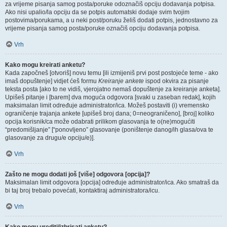
za vrijeme pisanja samog posta/poruke odoznačiš opciju dodavanja potpisa.
Ako nisi upalio/la opciju da se potpis automatski dodaje svim tvojim
postovima/porukama, a u neki post/poruku želiš dodati potpis, jednostavno za
vrijeme pisanja samog posta/poruke označiš opciju dodavanja potpisa.
Vrh
Kako mogu kreirati anketu?
Kada započneš [otvoriš] novu temu [ili izmijeniš prvi post postojeće teme - ako
imaš dopuštenje] vidjet ćeš formu
Kreiranje ankete
ispod okvira za pisanje
teksta posta [ako to ne vidiš, vjerojatno nemaš dopuštenje za kreiranje anketa].
Upišeš pitanje i [barem] dva moguća odgovora [svaki u zaseban redak], kojih
maksimalan limit određuje administrator/ica. Možeš postaviti (i) vremensko
ograničenje trajanja ankete [upišeš broj dana; 0=neograničeno], [broj] koliko
opcija korisnik/ca može odabrati prilikom glasovanja te o(ne)mogućiti
“predomišljanje” [“ponovljeno” glasovanje (poništenje danog/ih glasa/ova te
glasovanje za drugu/e opciju/e)].
Vrh
Zašto ne mogu dodati još [više] odgovora [opcija]?
Maksimalan limit odgovora [opcija] određuje administrator/ica. Ako smatraš da
bi taj broj trebalo povećati, kontaktiraj administratora/icu.
Vrh