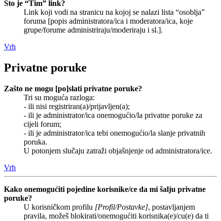
Što je “Tim” link?
Link koji vodi na stranicu na kojoj se nalazi lista “osoblja”
foruma [popis administratora/ica i moderatora/ica, koje
grupe/forume administriraju/moderiraju i sl.].
Vrh
Privatne poruke
Zašto ne mogu [po]slati privatne poruke?
Tri su moguća razloga:
- ili nisi registriran(a)/prijavljen(a);
- ili je administrator/ica onemogućio/la privatne poruke za
cijeli forum;
- ili je administrator/ica tebi onemogućio/la slanje privatnih
poruka.
U potonjem slučaju zatraži objašnjenje od administratora/ice.
Vrh
Kako onemogućiti pojedine korisnike/ce da mi šalju privatne
poruke?
U korisničkom profilu
[Profil/Postavke]
, postavljanjem
pravila, možeš blokirati/onemogućiti korisnika(e)/cu(e) da ti