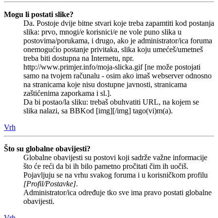
Mogu li postati slike?
Da. Postoje dvije bitne stvari koje treba zapamtiti kod postanja
slika: prvo, mnogi/e korisnici/e ne vole puno slika u
postovima/porukama, i drugo, ako je administrator/ica foruma
onemogućio postanje privitaka, slika koju umećeš/umetneš
treba biti dostupna na Internetu, npr.
http://www.primjer.info/moja-slicka.gif [ne može postojati
samo na tvojem računalu - osim ako imaš webserver odnosno
na stranicama koje nisu dostupne javnosti, stranicama
zaštićenima zaporkama i sl.].
Da bi postao/la sliku: trebaš obuhvatiti URL, na kojem se
slika nalazi, sa BBKod [img][/img] tago(vi)m(a).
Vrh
Što su globalne obavijesti?
Globalne obavijesti su postovi koji sadrže važne informacije
što će reći da bi ih bilo pametno pročitati čim ih uočiš.
Pojavljuju se na vrhu svakog foruma i u korisničkom profilu
[Profil/Postavke]
.
Administrator/ica određuje tko sve ima pravo postati globalne
obavijesti.
Vrh