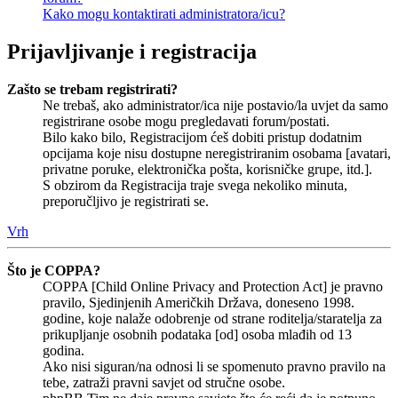
Kako mogu kontaktirati administratora/icu?
Prijavljivanje i registracija
Zašto se trebam registrirati?
Ne trebaš, ako administrator/ica nije postavio/la uvjet da samo
registrirane osobe mogu pregledavati forum/postati.
Bilo kako bilo, Registracijom ćeš dobiti pristup dodatnim
opcijama koje nisu dostupne neregistriranim osobama [avatari,
privatne poruke, elektronička pošta, korisničke grupe, itd.].
S obzirom da Registracija traje svega nekoliko minuta,
preporučljivo je registrirati se.
Vrh
Što je COPPA?
COPPA [Child Online Privacy and Protection Act] je pravno
pravilo, Sjedinjenih Američkih Država, doneseno 1998.
godine, koje nalaže odobrenje od strane roditelja/staratelja za
prikupljanje osobnih podataka [od] osoba mlađih od 13
godina.
Ako nisi siguran/na odnosi li se spomenuto pravno pravilo na
tebe, zatraži pravni savjet od stručne osobe.