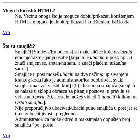
Mogu li koristiti HTML?
Ne. Većinu onoga što je moguće dobiti/prikazati korištenjem
HTMLa moguće je dobiti/prikazati i korištenjem BBKoda.
Vrh
Što su smajlići?
Smajlići [Smileys/Emoticons] su male sličice koje
prikazuju
emocije/razmišljanja osobe [koja ih je
ubacila
u post, npr. :)
znači smijem se, sretan/na sam, :( znači plačem, tužan/na
sam...].
Smajliće u post možeš
ubaciti
na dva načina: upisivanjem
kratkog koda [ako je administrator/ica odobrio/la, svaki
smajlić ima svoj vlastiti kod] i(li) klikom na smajlića [smajlići
se nalaze u sklopu obrasca za pisanje postova; u pravilu se
vidi samo
prvih
20, a ostale možeš vidjeti (i
ubaciti
) klikom na
Ostali smajlići
].
Nije preporučljivo ubacivati/ubaciti puno smajlića u post jer se
time gube čitljivost i preglednost.
Administrator/ica može odrediti maksimalan dopušten broj
smajlića “po” postu.
Vrh