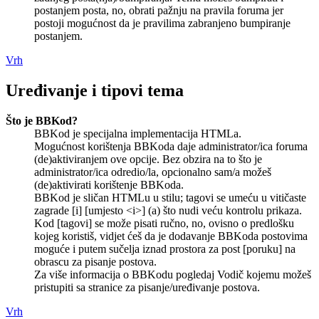
postanjem posta, no, obrati pažnju na pravila foruma jer
postoji mogućnost da je pravilima zabranjeno bumpiranje
postanjem.
Vrh
Uređivanje i tipovi tema
Što je BBKod?
BBKod je specijalna implementacija HTMLa.
Mogućnost korištenja BBKoda daje administrator/ica foruma
(de)aktiviranjem ove opcije. Bez obzira na to što je
administrator/ica odredio/la, opcionalno sam/a možeš
(de)aktivirati korištenje BBKoda.
BBKod je sličan HTMLu u stilu; tagovi se umeću u vitičaste
zagrade [i] [umjesto <i>] (a) što nudi veću kontrolu prikaza.
Kod [tagovi] se može pisati ručno, no, ovisno o predlošku
kojeg koristiš, vidjet ćeš da je dodavanje BBKoda postovima
moguće i putem sučelja iznad prostora za post [poruku] na
obrascu za pisanje postova.
Za više informacija o BBKodu pogledaj Vodič kojemu možeš
pristupiti sa stranice za pisanje/uređivanje postova.
Vrh