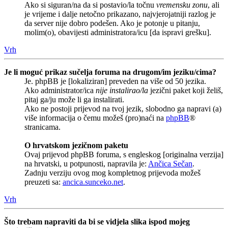
Ako si siguran/na da si postavio/la točnu
vremensku zonu
, ali
je vrijeme i dalje netočno prikazano, najvjerojatniji razlog je
da server nije dobro podešen. Ako je potonje u pitanju,
molim(o), obavijesti administratora/icu [da ispravi grešku].
Vrh
Je li moguć prikaz sučelja foruma na drugom/im jeziku/cima?
Je. phpBB je [lokaliziran] preveden na više od 50 jezika.
Ako administrator/ica
nije instalirao/la
jezični paket koji želiš,
pitaj ga/ju može li ga instalirati.
Ako ne postoji prijevod na tvoj jezik, slobodno ga napravi (a)
više informacija o čemu možeš (pro)naći na
phpBB
®
stranicama.
O hrvatskom jezičnom paketu
Ovaj prijevod phpBB foruma, s engleskog [originalna verzija]
na hrvatski, u potpunosti, napravila je:
Ančica Sečan
.
Zadnju verziju ovog mog kompletnog prijevoda možeš
preuzeti sa:
ancica.sunceko.net
.
Vrh
Što trebam napraviti da bi se vidjela slika ispod mojeg