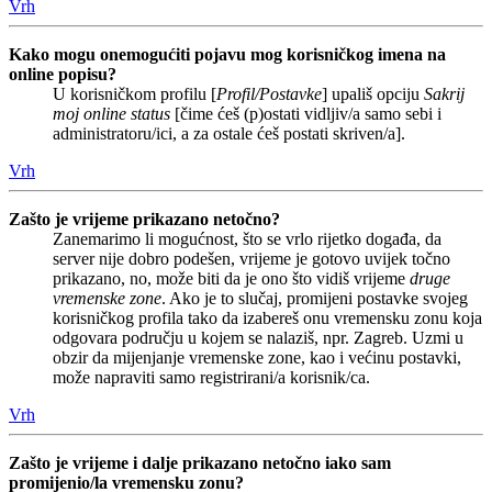
Vrh
Kako mogu onemogućiti pojavu mog korisničkog imena na
online popisu?
U korisničkom profilu [
Profil/Postavke
] upališ opciju
Sakrij
moj online status
[čime ćeš (p)ostati vidljiv/a samo sebi i
administratoru/ici, a za ostale ćeš postati skriven/a].
Vrh
Zašto je vrijeme prikazano netočno?
Zanemarimo li mogućnost, što se vrlo rijetko događa, da
server nije dobro podešen, vrijeme je gotovo uvijek točno
prikazano, no, može biti da je ono što vidiš vrijeme
druge
vremenske zone
. Ako je to slučaj, promijeni postavke svojeg
korisničkog profila tako da izabereš onu vremensku zonu koja
odgovara području u kojem se nalaziš, npr. Zagreb. Uzmi u
obzir da mijenjanje vremenske zone, kao i većinu postavki,
može napraviti samo registrirani/a korisnik/ca.
Vrh
Zašto je vrijeme i dalje prikazano netočno iako sam
promijenio/la vremensku zonu?