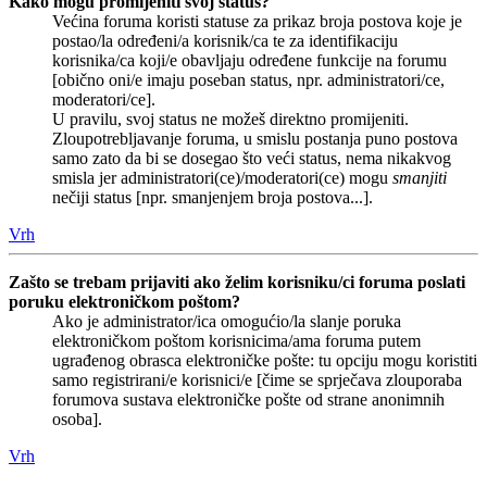
Kako mogu promijeniti svoj status?
Većina foruma koristi statuse za prikaz broja postova koje je
postao/la određeni/a korisnik/ca te za identifikaciju
korisnika/ca koji/e obavljaju određene funkcije na forumu
[obično oni/e imaju poseban status, npr. administratori/ce,
moderatori/ce].
U pravilu, svoj status ne možeš direktno promijeniti.
Zloupotrebljavanje foruma, u smislu postanja puno postova
samo zato da bi se dosegao što veći status, nema nikakvog
smisla jer administratori(ce)/moderatori(ce) mogu
smanjiti
nečiji status [npr. smanjenjem broja postova...].
Vrh
Zašto se trebam prijaviti ako želim korisniku/ci foruma poslati
poruku elektroničkom poštom?
Ako je administrator/ica omogućio/la slanje poruka
elektroničkom poštom korisnicima/ama foruma putem
ugrađenog obrasca elektroničke pošte: tu opciju mogu koristiti
samo registrirani/e korisnici/e [čime se sprječava zlouporaba
forumova sustava elektroničke pošte od strane anonimnih
osoba].
Vrh