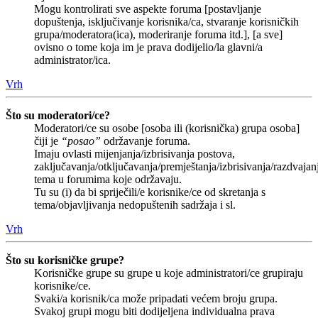
Mogu kontrolirati sve aspekte foruma [postavljanje
dopuštenja, isključivanje korisnika/ca, stvaranje korisničkih
grupa/moderatora(ica), moderiranje foruma itd.], [a sve]
ovisno o tome koja im je prava dodijelio/la glavni/a
administrator/ica.
Vrh
Što su moderatori/ce?
Moderatori/ce su osobe [osoba ili (korisnička) grupa osoba]
čiji je
“posao”
održavanje foruma.
Imaju ovlasti mijenjanja/izbrisivanja postova,
zaključavanja/otključavanja/premještanja/izbrisivanja/razdvajan
tema u forumima koje održavaju.
Tu su (i) da bi spriječili/e korisnike/ce od skretanja s
tema/objavljivanja nedopuštenih sadržaja i sl.
Vrh
Što su korisničke grupe?
Korisničke grupe su grupe u koje administratori/ce grupiraju
korisnike/ce.
Svaki/a korisnik/ca može pripadati većem broju grupa.
Svakoj grupi mogu biti dodijeljena individualna prava