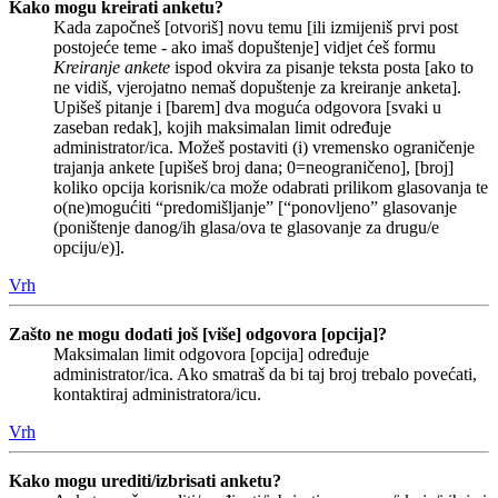
Kako mogu kreirati anketu?
Kada započneš [otvoriš] novu temu [ili izmijeniš prvi post
postojeće teme - ako imaš dopuštenje] vidjet ćeš formu
Kreiranje ankete
ispod okvira za pisanje teksta posta [ako to
ne vidiš, vjerojatno nemaš dopuštenje za kreiranje anketa].
Upišeš pitanje i [barem] dva moguća odgovora [svaki u
zaseban redak], kojih maksimalan limit određuje
administrator/ica. Možeš postaviti (i) vremensko ograničenje
trajanja ankete [upišeš broj dana; 0=neograničeno], [broj]
koliko opcija korisnik/ca može odabrati prilikom glasovanja te
o(ne)mogućiti “predomišljanje” [“ponovljeno” glasovanje
(poništenje danog/ih glasa/ova te glasovanje za drugu/e
opciju/e)].
Vrh
Zašto ne mogu dodati još [više] odgovora [opcija]?
Maksimalan limit odgovora [opcija] određuje
administrator/ica. Ako smatraš da bi taj broj trebalo povećati,
kontaktiraj administratora/icu.
Vrh
Kako mogu urediti/izbrisati anketu?