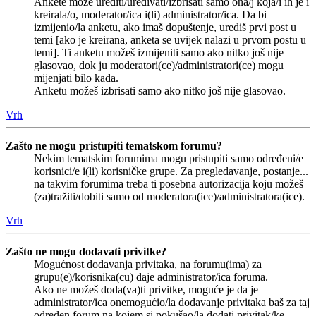
Ankete može urediti/uređivati/izbrisati samo ona/j koja/i ih je i
kreirala/o, moderator/ica i(li) administrator/ica. Da bi
izmijenio/la anketu, ako imaš dopuštenje, urediš prvi post u
temi [ako je kreirana, anketa se uvijek nalazi u prvom postu u
temi]. Ti anketu možeš izmijeniti samo ako nitko još nije
glasovao, dok ju moderatori(ce)/administratori(ce) mogu
mijenjati bilo kada.
Anketu možeš izbrisati samo ako nitko još nije glasovao.
Vrh
Zašto ne mogu pristupiti tematskom forumu?
Nekim tematskim forumima mogu pristupiti samo određeni/e
korisnici/e i(li) korisničke grupe. Za pregledavanje, postanje...
na takvim forumima treba ti posebna autorizacija koju možeš
(za)tražiti/dobiti samo od moderatora(ice)/administratora(ice).
Vrh
Zašto ne mogu dodavati privitke?
Mogućnost dodavanja privitaka, na forumu(ima) za
grupu(e)/korisnika(cu) daje administrator/ica foruma.
Ako ne možeš doda(va)ti privitke, moguće je da je
administrator/ica onemogućio/la dodavanje privitaka baš za taj
određen forum na kojem si pokušao/la dodati privitak/ke