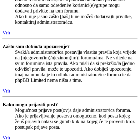
odnosno da samo određeni/e korisnici(e)/grupe mogu
dodavati privitke na tom forumu.
Ako ti nije jasno zašto [baš] ti ne možeš doda(va)ti privitke,
kontaktiraj administratora/icu.
Vrh
Zašto sam dobio/la upozorenje?
Svaki/a administrator/ica postavlja vlastita pravila koja vrijede
na [njegovom(im)/njezinom(im)] forumu/ima. Ne vrijede na
svim forumima ista pravila. Ako misli da si prekršio/la [jedno
od/više] pravila, može te upozoriti. Ako dobiješ upozorenje,
imaj na umu da je to odluka administratora/ice foruma te da
phpBB Limited nema ništa s time.
Vrh
Kako mogu prijaviti post?
Mogućnost prijave post(ov)a daje administrator/ica foruma.
Ako je prijavljivanje postova omogućeno, kod posta kojeg
želiš prijaviti nalazi se gumb klik na kojeg će te provesti kroz
postupak prijave posta.
Vrh