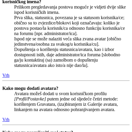
korisničkog imena?
Prilikom pregledavanja postova moguće je vidjeti dvije slike
ispod korisničkih imena.
Prva slika, statusnica, povezana je sa statusom korisnika/ce;
obično su to zvjezdice/blokovi koji označavaju: koliko je
postova postao/la korisnik/ca odnosno funkciju korisnika/ce
na forumu [npr. administrator/ica].
Ispod nje se može nalaziti veća slika zvana avatar [obično
jedinstvena/osobna za svakog/u korisnika/cu].
Dopuštenja o korištenju statusnica/avatara, kao i izbor
dostupnosti istih, daje administrator/ica foruma [slobodno
ga/ju kontaktiraj (sa) zamolbom o dopuštenju
statusnica/avatara ako isto/a nije dao/la].
Vrh
Kako mogu dodati avatara?
Avatara možeš dodati u svom korisničkom profilu
[Profil/Postavke]
putem jedne od sljedeće četiri metode:
korištenjem Gravatara, (iza)biranjem iz Galerije avatara,
linkanjem na avatara odnosno pohranjivanjem avatara.
Vrh