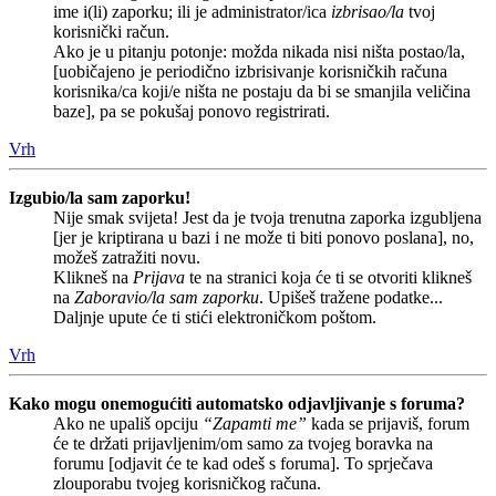
ime i(li) zaporku; ili je administrator/ica
izbrisao/la
tvoj
korisnički račun.
Ako je u pitanju potonje: možda nikada nisi ništa postao/la,
[uobičajeno je periodično izbrisivanje korisničkih računa
korisnika/ca koji/e ništa ne postaju da bi se smanjila veličina
baze], pa se pokušaj ponovo registrirati.
Vrh
Izgubio/la sam zaporku!
Nije smak svijeta! Jest da je tvoja trenutna zaporka izgubljena
[jer je kriptirana u bazi i ne može ti biti ponovo poslana], no,
možeš zatražiti novu.
Klikneš na
Prijava
te na stranici koja će ti se otvoriti klikneš
na
Zaboravio/la sam zaporku
. Upišeš tražene podatke...
Daljnje upute će ti stići elektroničkom poštom.
Vrh
Kako mogu onemogućiti automatsko odjavljivanje s foruma?
Ako ne upališ opciju
“Zapamti me”
kada se prijaviš, forum
će te držati prijavljenim/om samo za tvojeg boravka na
forumu [odjavit će te kad odeš s foruma]. To sprječava
zlouporabu tvojeg korisničkog računa.