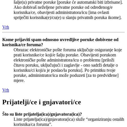
šalje(u) privatne poruke [poruke će automatski biti izbrisane].
Ako dobivaš neželjene privatne poruke od određenog/e
korisnika/ce, obavijesti administratora/icu [ima ovlasti
spriječiti korisnika(e)/cu(e) u slanju privatnih poruka ikome].
Vrh
Kome prijaviti spam odnosno uvredljive poruke dobivene od
korisnika/ce foruma?
Obrazac elektroničke pošte foruma uključuje osiguranje koje
prati korisnike/ce koji/e šalju poruke. Obavijesti porukom
elektroničke pošte administratora/icu o problemu [priloži
čitavu poruku, uključujući i zaglavlje - ono sadrži detalje o
korisniku/ci koji/a je poslao/la poruku]. Po primitku tvoje
poruke, administrator/ica može poduzeti [za to predviđene]
mjere.
Vrh
Prijatelji/ce i gnjavatori/ce
Što su liste prijatelja(ica)/gnjavatora(ica)?
Liste prijatelja(ica)/gnjavatora(ica) služe “organiziranju ostalih
korisnika/ca foruma”.