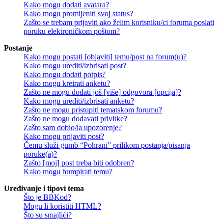
Kako mogu dodati avatara?
Kako mogu promijeniti svoj status?
Zašto se trebam prijaviti ako želim korisniku/ci foruma poslati
poruku elektroničkom poštom?
Postanje
Kako mogu postati [objaviti] temu/post na forum(u)?
Kako mogu urediti/izbrisati post?
Kako mogu dodati potpis?
Kako mogu kreirati anketu?
Zašto ne mogu dodati još [više] odgovora [opcija]?
Kako mogu urediti/izbrisati anketu?
Zašto ne mogu pristupiti tematskom forumu?
Zašto ne mogu dodavati privitke?
Zašto sam dobio/la upozorenje?
Kako mogu prijaviti post?
Čemu služi gumb “Pohrani” prilikom postanja/pisanja
poruke(a)?
Zašto [moj] post treba biti odobren?
Kako mogu bumpirati temu?
Uređivanje i tipovi tema
Što je BBKod?
Mogu li koristiti HTML?
Što su smajlići?