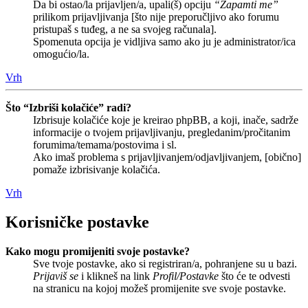
Da bi ostao/la prijavljen/a, upali(š) opciju
“Zapamti me”
prilikom prijavljivanja [što nije preporučljivo ako forumu
pristupaš s tuđeg, a ne sa svojeg računala].
Spomenuta opcija je vidljiva samo ako ju je administrator/ica
omogućio/la.
Vrh
Što “Izbriši kolačiće” radi?
Izbrisuje kolačiće koje je kreirao phpBB, a koji, inače, sadrže
informacije o tvojem prijavljivanju, pregledanim/pročitanim
forumima/temama/postovima i sl.
Ako imaš problema s prijavljivanjem/odjavljivanjem, [obično]
pomaže izbrisivanje kolačića.
Vrh
Korisničke postavke
Kako mogu promijeniti svoje postavke?
Sve tvoje postavke, ako si registriran/a, pohranjene su u bazi.
Prijaviš se
i klikneš na link
Profil/Postavke
što će te odvesti
na stranicu na kojoj možeš promijenite sve svoje postavke.