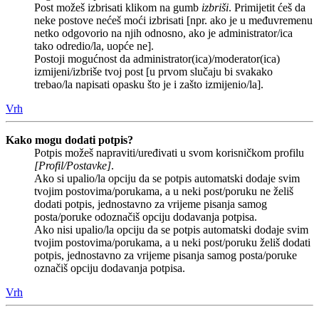
Post možeš izbrisati klikom na gumb
izbriši
. Primijetit ćeš da
neke postove nećeš moći izbrisati [npr. ako je u međuvremenu
netko odgovorio na njih odnosno, ako je administrator/ica
tako odredio/la, uopće ne].
Postoji mogućnost da administrator(ica)/moderator(ica)
izmijeni/izbriše tvoj post [u prvom slučaju bi svakako
trebao/la napisati opasku što je i zašto izmijenio/la].
Vrh
Kako mogu dodati potpis?
Potpis možeš napraviti/uređivati u svom korisničkom profilu
[Profil/Postavke]
.
Ako si upalio/la opciju da se potpis automatski dodaje svim
tvojim postovima/porukama, a u neki post/poruku ne želiš
dodati potpis, jednostavno za vrijeme pisanja samog
posta/poruke odoznačiš opciju dodavanja potpisa.
Ako nisi upalio/la opciju da se potpis automatski dodaje svim
tvojim postovima/porukama, a u neki post/poruku želiš dodati
potpis, jednostavno za vrijeme pisanja samog posta/poruke
označiš opciju dodavanja potpisa.
Vrh