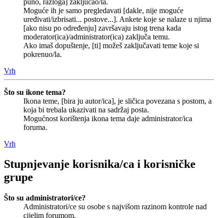
puno, razloga] zaključao/la.
Moguće ih je samo pregledavati [dakle, nije moguće
uređivati/izbrisati... postove...]. Ankete koje se nalaze u njima
[ako nisu po određenju] završavaju istog trena kada
moderator(ica)/administrator(ica) zaključa temu.
Ako imaš dopuštenje, [ti] možeš zaključavati teme koje si
pokrenuo/la.
Vrh
Što su ikone tema?
Ikona teme, [bira ju autor/ica], je sličica povezana s postom, a
koja bi trebala ukazivati na sadržaj posta.
Mogućnost korištenja ikona tema daje administrator/ica
foruma.
Vrh
Stupnjevanje korisnika/ca i korisničke
grupe
Što su administratori/ce?
Administratori/ce su osobe s najvišom razinom kontrole nad
cijelim forumom.