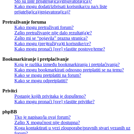
Što su liste prijatelja(ica)/gnjavatora(ica)?
Kako mogu dodati/izbrisati korisnika/cu na/s liste
prijatelja(ica)/gnjavatora(ica)?
Pretraživanje foruma
Kako mogu pretraživati forum?
Zašto pretraživanje nije dalo rezultat(a)e?
Zašto mi se “pojavila” prazna stranica?
Kako mogu (pre)traži(va)ti korisnike/ce?
Kako mogu pronaći [sve] vlastite postove/teme?
Bookmarkiranje i pretplaćivanje
Koja je razlika između bookmarkiranja i pretplaćivanja?
Kako mogu bookmarkirati odnosno pretplatiti se na temu?
Kako se mogu pretplatiti na forum?
Kako se mogu odpretplatiti?
Privitci
Postanje kojih privitaka je dopušteno?
Kako mogu pronaći [sve] vlastite privitke?
phpBB
Tko je napisao/la ovaj forum?
Zašto X mogućnost nije dostupna?
Koga kontaktirati u vezi zlouporabe/pravnih stvari vezanih uz
forum?