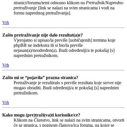
stranici/forumu/temi odnosno klikom na
Pretražnik/Napredno
pretraživanje
[link se nalazi na svim stranicama i vodi na
formu naprednog pretraživanja].
Vrh
Zašto pretraživanje nije dalo rezultat(a)e?
Vjerojatno si upisao/la previše [uobičajenih] termina koje
phpBB ne indeksira ili si bio/la previše
nejasan(a)/neodređen(a). Budi određeniji/a te pokušaj [s]
naprednim pretražnikom.
Vrh
Zašto mi se “pojavila” prazna stranica?
Pretraživanje je rezultiralo s previše rezultata koje server nije
mogao obraditi. Budi određeniji/a te pokušaj [s] naprednim
pretražnikom.
Vrh
Kako mogu (pre)traži(va)ti korisnike/ce?
Klikom na
Članstvo
, link se nalazi na svim stranicama, otvorit
će se stranica, s popisom članova/ica foruma, na kojoj se