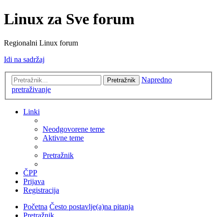
Linux za Sve forum
Regionalni Linux forum
Idi na sadržaj
Napredno
Pretražnik
pretraživanje
Linki
Neodgovorene teme
Aktivne teme
Pretražnik
ČPP
Prijava
Registracija
Početna
Često postavlje(a)na pitanja
Pretražnik