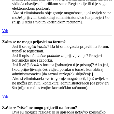
vidio/la obavijest ili prilikom same Registracije ili ti je stigla
elektroničkom poštom].
Ako si eliminirao/la obje gornje mogućnosti, i još uvijek se ne
možeš prijaviti, kontaktiraj administratora/icu [da provjeri što
(ni)je u redu s tvojim korisničkim računom].
Vrh
Zašto se ne mogu prijaviti na forum?
Jesi li se
registrirao/la
? Da bi se mogao/la prijaviti na forum,
trebaš se registrirati.
Jesi li upisao/la
točne podatke
za prijavljivanje? Provjeri
korisničko ime i zaporku.
Jesi li
isključen/a
s foruma [zabranjen ti je pristup]? Ako jesi,
[kod prijavljivanja ćeš vidjeti poruku o tome], kontaktiraj
administratora/icu [da saznaš razlog(e) isključenja].
Ako si eliminirao/la sve tri gornje mogućnosti, i još uvijek se
ne možeš prijaviti, kontaktiraj administratora/icu [da provjeri
što (ni)je u redu s tvojim korisničkim računom].
Vrh
Zašto se “više” ne mogu prijaviti na forum?
Dva su moguća razloga: ili si upisao/la
netočno
korisničko