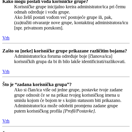
Kako mogu postati vođa korisničke grupe?
Korisničke grupe inicijalno kreira administrator/ica pri čemu
odmah određuje i vođu grupe.
Ako želiš postati vođom već postojeće grupe ili, pak,
(za)tražiti otvaranje nove grupe, kontaktiraj administratora/icu
[npr. privatnom porukom].
Vrh
Zašto su [neke] korisničke grupe prikazane različitim bojama?
Administrator/ica foruma određuje boje [članova/ica]
korisničkih grupa da bi ih bilo lakše identificirati/razlikovati.
Vrh
Što je “zadana korisnička grupa”?
Ako si član/ica više od jedne grupe, postavke tvoje zadane
grupe odnosit će se na prikaz tvojeg korisničkog imena u
smislu kojom će bojom te s kojim statusom biti prikazano.
Administrator/ica može odobriti promjenu zadane grupe
putem korisničkog profila
[Profil/Postavke]
.
Vrh