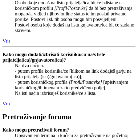
Osobe koje dodaš na listu prijatelja/ica bit će izlistane u
korisničkom profilu
[Profil/Postavke]
da bi bez pretraživanja
mogao/la vidjeti njihov online status te im poslati privatne
poruke. Postovi i sl. tih osoba mogu biti posvijetljeni.
Postovi osoba koje dodaš na listu gnjavatora/ica bit će zadano
skriveni.
Vrh
Kako mogu dodati/izbrisati korisnika/cu na/s liste
prijatelja(ica)/gnjavatora(ica)?
Na dva načina:
- putem profila korisnika/ce [klikom na link dodaješ ga/ju na
listu prijatelja(ica)/gnjavatora(ica)];
- putem korisničkog profila
[Profil/Postavke]
[upisivanjem
korisničkog/ih imena u za to predviđeno polje].
Na isti način izbrisuješ korisnike/ce s lista.
Vrh
Pretraživanje foruma
Kako mogu pretraživati forum?
Upisivanjem termina u kućicu za pretraživanje na početnoj