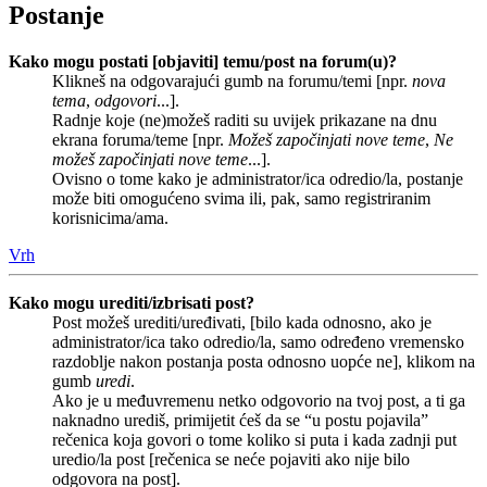
Postanje
Kako mogu postati [objaviti] temu/post na forum(u)?
Klikneš na odgovarajući gumb na forumu/temi [npr.
nova
tema
,
odgovori
...].
Radnje koje (ne)možeš raditi su uvijek prikazane na dnu
ekrana foruma/teme [npr.
Možeš započinjati nove teme
,
Ne
možeš započinjati nove teme
...].
Ovisno o tome kako je administrator/ica odredio/la, postanje
može biti omogućeno svima ili, pak, samo registriranim
korisnicima/ama.
Vrh
Kako mogu urediti/izbrisati post?
Post možeš urediti/uređivati, [bilo kada odnosno, ako je
administrator/ica tako odredio/la, samo određeno vremensko
razdoblje nakon postanja posta odnosno uopće ne], klikom na
gumb
uredi
.
Ako je u međuvremenu netko odgovorio na tvoj post, a ti ga
naknadno urediš, primijetit ćeš da se “u postu pojavila”
rečenica koja govori o tome koliko si puta i kada zadnji put
uredio/la post [rečenica se neće pojaviti ako nije bilo
odgovora na post].