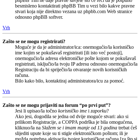
phpBB Tim ne daje pravne savjete što će reći da je potpuno
besmisleno kontaktirati phpBB Tim u vezi bilo kakve pravne
stvari koja nije direktno vezana uz phpbb.com Web stranice
odnosno phpBB softver.
Vrh
Zašto se ne mogu registrirati?
Moguće je da je administrator/ica: onemogućio/la korisničko
ime kojim se pokušavaš registrirati [ili isto već postoji],
onemogućio/la adresu elektroničke pošte kojom se pokušavaš
registrirati, isključio/la tvoju IP adresu odnosno onemogućio/la
Registraciju da bi spriječio/la otvaranje novih korisničkih
računa.
Bilo kako bilo, kontaktiraj administratora/icu za pomoć.
Vrh
Zašto se ne mogu prijaviti na forum “po prvi put”?
Jesi li upisao/la točno
korisničko ime
i
zaporku
?
Ako jesi, dogodila se jedna od dvije moguće stvari: ako si
prilikom Registracije, a COPPA podrška je bila omogućena,
kliknuo/la na
Slažem se i imam manje od 13 godina
trebat ćeš
slijediti upute koje su ti stigle elektroničkom poštom; ili je
možda potrebna aktivacija tvojeg korisničkog računa [za što si