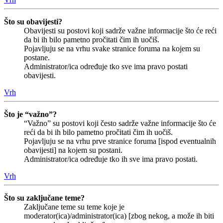
Što su obavijesti?
Obavijesti su postovi koji sadrže važne informacije što će reći
da bi ih bilo pametno pročitati čim ih uočiš.
Pojavljuju se na vrhu svake stranice foruma na kojem su
postane.
Administrator/ica određuje tko sve ima pravo postati
obavijesti.
Vrh
Što je “važno”?
“Važno” su postovi koji često sadrže važne informacije što će
reći da bi ih bilo pametno pročitati čim ih uočiš.
Pojavljuju se na vrhu prve stranice foruma [ispod eventualnih
obavijesti] na kojem su postani.
Administrator/ica određuje tko ih sve ima pravo postati.
Vrh
Što su zaključane teme?
Zaključane teme su teme koje je
moderator(ica)/administrator(ica) [zbog nekog, a može ih biti