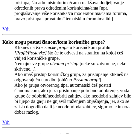
pristupa, što administratorima/cama olakšava dodjeljivanje
određenih prava određenim korisnicima/ama [npr.
proglašavanje više korisnika/ca moderatorima/cama foruma,
pravo pristupa “privatnim” tematskim forumima itd.].
Vrh
Kako mogu postati članom/icom korisničke grupe?
Klikneš na
Korisničke grupe
u korisničkom profilu
[Profil/Postavke]
što će te odvesti na stranicu na kojoj ćeš
vidjeti korisničke grupe.
Nemaju sve grupe
otvoren pristup
[neke su zatvorene, neke
skrivene...].
Ako imaš pristup korisničkoj grupi, za pristupanje klikneš na
odgovarajuću naredbu [obično
Pristupi grupi
].
Ako je grupa otvorenog tipa, automatski ćeš postati
članom/icom, ako je za pristupanje potrebno odobrenje, vođa
grupe će odobriti/neodobriti zahtjev, ako neodobri zahtjev bilo
bi lijepo da ga/ju ne gnjaviš traženjem objašnjenja, jer, ako se
zaista dogodilo da ti je neodobrio/la zahtjev, sigurno je imao/la
dobar razlog.
Vrh