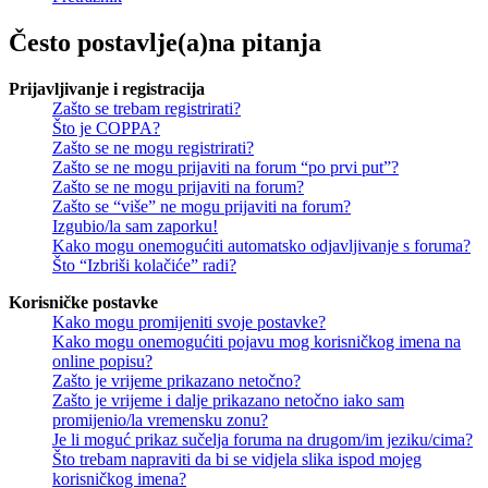
Često postavlje(a)na pitanja
Prijavljivanje i registracija
Zašto se trebam registrirati?
Što je COPPA?
Zašto se ne mogu registrirati?
Zašto se ne mogu prijaviti na forum “po prvi put”?
Zašto se ne mogu prijaviti na forum?
Zašto se “više” ne mogu prijaviti na forum?
Izgubio/la sam zaporku!
Kako mogu onemogućiti automatsko odjavljivanje s foruma?
Što “Izbriši kolačiće” radi?
Korisničke postavke
Kako mogu promijeniti svoje postavke?
Kako mogu onemogućiti pojavu mog korisničkog imena na
online popisu?
Zašto je vrijeme prikazano netočno?
Zašto je vrijeme i dalje prikazano netočno iako sam
promijenio/la vremensku zonu?
Je li moguć prikaz sučelja foruma na drugom/im jeziku/cima?
Što trebam napraviti da bi se vidjela slika ispod mojeg
korisničkog imena?