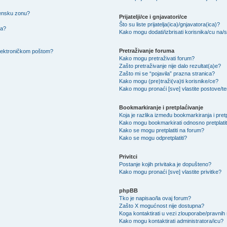
mensku zonu?
Prijatelji/ce i gnjavatori/ce
Što su liste prijatelja(ica)/gnjavatora(ica)?
na?
Kako mogu dodati/izbrisati korisnika/cu na/s l
Pretraživanje foruma
 elektroničkom poštom?
Kako mogu pretraživati forum?
Zašto pretraživanje nije dalo rezultat(a)e?
Zašto mi se “pojavila” prazna stranica?
Kako mogu (pre)traži(va)ti korisnike/ce?
Kako mogu pronaći [sve] vlastite postove/
Bookmarkiranje i pretplaćivanje
Koja je razlika između bookmarkiranja i pret
Kako mogu bookmarkirati odnosno pretplatit
Kako se mogu pretplatiti na forum?
Kako se mogu odpretplatiti?
Privitci
Postanje kojih privitaka je dopušteno?
Kako mogu pronaći [sve] vlastite privitke?
phpBB
Tko je napisao/la ovaj forum?
Zašto X mogućnost nije dostupna?
Koga kontaktirati u vezi zlouporabe/pravnih
Kako mogu kontaktirati administratora/icu?