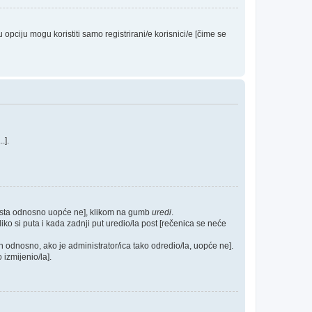
ciju mogu koristiti samo registrirani/e korisnici/e [čime se
...].
posta odnosno uopće ne], klikom na gumb
uredi
.
ko si puta i kada zadnji put uredio/la post [rečenica se neće
h odnosno, ako je administrator/ica tako odredio/la, uopće ne].
 izmijenio/la].