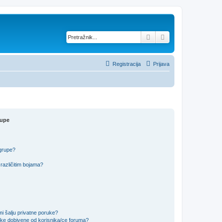
Pretražnik
Napredno pretraž
Registracija
Prijava
rupe
 grupe?
različitim bojama?
i šalju privatne poruke?
uke dobivene od korisnika/ce foruma?