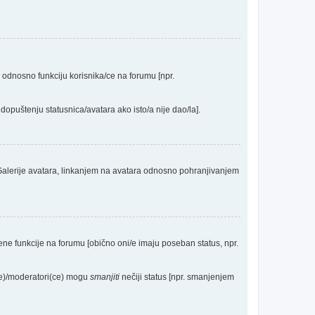
a odnosno funkciju korisnika/ce na forumu [npr.
dopuštenju statusnica/avatara ako isto/a nije dao/la].
 Galerije avatara, linkanjem na avatara odnosno pohranjivanjem
eđene funkcije na forumu [obično oni/e imaju poseban status, npr.
(ce)/moderatori(ce) mogu
smanjiti
nečiji status [npr. smanjenjem