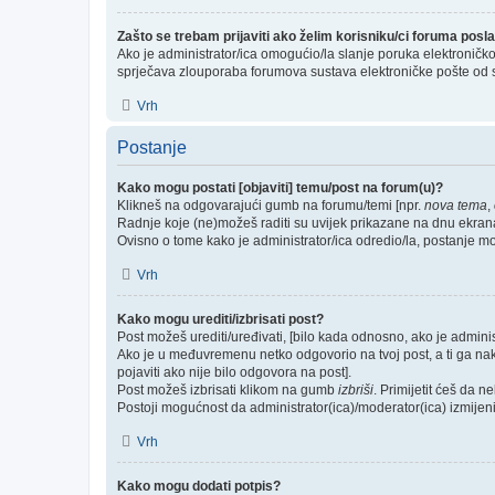
Zašto se trebam prijaviti ako želim korisniku/ci foruma pos
Ako je administrator/ica omogućio/la slanje poruka elektroničk
sprječava zlouporaba forumova sustava elektroničke pošte od 
Vrh
Postanje
Kako mogu postati [objaviti] temu/post na forum(u)?
Klikneš na odgovarajući gumb na forumu/temi [npr.
nova tema
,
Radnje koje (ne)možeš raditi su uvijek prikazane na dnu ekran
Ovisno o tome kako je administrator/ica odredio/la, postanje m
Vrh
Kako mogu urediti/izbrisati post?
Post možeš urediti/uređivati, [bilo kada odnosno, ako je admi
Ako je u međuvremenu netko odgovorio na tvoj post, a ti ga nakna
pojaviti ako nije bilo odgovora na post].
Post možeš izbrisati klikom na gumb
izbriši
. Primijetit ćeš da 
Postoji mogućnost da administrator(ica)/moderator(ica) izmijeni/i
Vrh
Kako mogu dodati potpis?