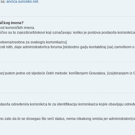
 sa:
ancica.sunceko.net
.
sničkog imena?
pod korisničkih imena.
ično su to zvjezdice/blokovi koji označavaju: koliko je postova postao/la korisnik/c
instvena/osobna za svakog/u korisnika/cu].
sti istih, daje administrator/ica foruma [slobodno ga/ju kontaktiraj (sa) zamolbom o 
ke]
putem jedne od sljedeće četiri metode: korištenjem Gravatara, (iza)biranjem iz
stao/la određeni/a korisnik/ca te za identifikaciju korisnika/ca koji/e obavljaju odr
o zato da bi se dosegao što veći status, nema nikakvog smisla jer administratori