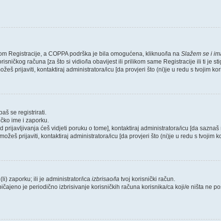
likom Registracije, a COPPA podrška je bila omogućena, kliknuo/la na
Slažem se i i
sničkog računa [za što si vidio/la obavijest ili prilikom same Registracije ili ti je s
žeš prijaviti, kontaktiraj administratora/icu [da provjeri što (ni)je u redu s tvojim k
aš se registrirati.
ičko ime i zaporku.
od prijavljivanja ćeš vidjeti poruku o tome], kontaktiraj administratora/icu [da saznaš 
možeš prijaviti, kontaktiraj administratora/icu [da provjeri što (ni)je u redu s tvojim
li) zaporku; ili je administrator/ica
izbrisao/la
tvoj korisnički račun.
bičajeno je periodično izbrisivanje korisničkih računa korisnika/ca koji/e ništa ne 