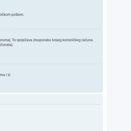
roničkom poštom.
 foruma]. To sprječava zlouporabu tvojeg korisničkog računa.
ačunala].
ma i sl.