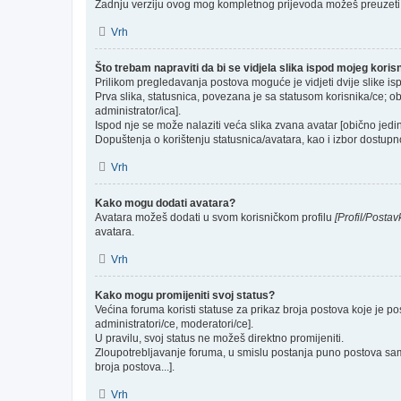
Zadnju verziju ovog mog kompletnog prijevoda možeš preuzeti
Vrh
Što trebam napraviti da bi se vidjela slika ispod mojeg kori
Prilikom pregledavanja postova moguće je vidjeti dvije slike is
Prva slika, statusnica, povezana je sa statusom korisnika/ce; ob
administrator/ica].
Ispod nje se može nalaziti veća slika zvana avatar [obično jed
Dopuštenja o korištenju statusnica/avatara, kao i izbor dostupno
Vrh
Kako mogu dodati avatara?
Avatara možeš dodati u svom korisničkom profilu
[Profil/Postav
avatara.
Vrh
Kako mogu promijeniti svoj status?
Većina foruma koristi statuse za prikaz broja postova koje je po
administratori/ce, moderatori/ce].
U pravilu, svoj status ne možeš direktno promijeniti.
Zloupotrebljavanje foruma, u smislu postanja puno postova sam
broja postova...].
Vrh