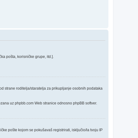
a pošta, korisničke grupe, itd.].
 strane roditelja/staratelja za prikupljanje osobnih podataka
o vezana uz phpbb.com Web stranice odnosno phpBB softver.
čke pošte kojom se pokušavaš registrirati, isključio/la tvoju IP