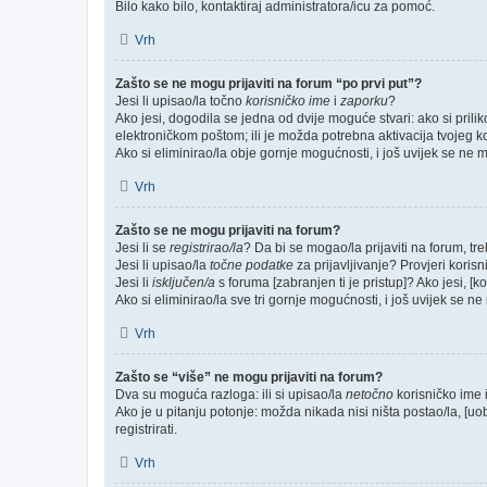
Bilo kako bilo, kontaktiraj administratora/icu za pomoć.
Vrh
Zašto se ne mogu prijaviti na forum “po prvi put”?
Jesi li upisao/la točno
korisničko ime
i
zaporku
?
Ako jesi, dogodila se jedna od dvije moguće stvari: ako si pri
elektroničkom poštom; ili je možda potrebna aktivacija tvojeg kori
Ako si eliminirao/la obje gornje mogućnosti, i još uvijek se ne mo
Vrh
Zašto se ne mogu prijaviti na forum?
Jesi li se
registrirao/la
? Da bi se mogao/la prijaviti na forum, treb
Jesi li upisao/la
točne podatke
za prijavljivanje? Provjeri korisn
Jesi li
isključen/a
s foruma [zabranjen ti je pristup]? Ako jesi, [k
Ako si eliminirao/la sve tri gornje mogućnosti, i još uvijek se ne 
Vrh
Zašto se “više” ne mogu prijaviti na forum?
Dva su moguća razloga: ili si upisao/la
netočno
korisničko ime i(
Ako je u pitanju potonje: možda nikada nisi ništa postao/la, [uo
registrirati.
Vrh