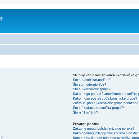
m
Stupnjevanje korisnika/ca i korisničke g
Što su administratori/ce?
Što su moderatori/ce?
Što su korisničke grupe?
Kako mogu postati članom/icom korisničke
Kako mogu postati vođa korisničke grupe?
Zašto su [neke] korisničke grupe prikazane 
Što je “zadana korisnička grupa”?
Što je “Tim” link?
Privatne poruke
Zašto ne mogu [po]slati privatne poruke?
Kako onemogućiti pojedine korisnike/ce da m
su?
Kome prijaviti spam odnosno uvredljive por