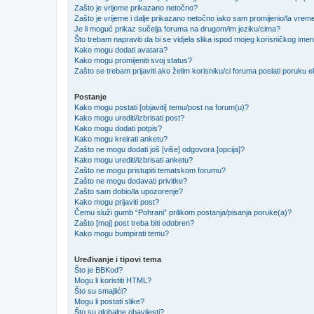
Zašto je vrijeme prikazano netočno?
Zašto je vrijeme i dalje prikazano netočno iako sam promijenio/la vre
Je li moguć prikaz sučelja foruma na drugom/im jeziku/cima?
Što trebam napraviti da bi se vidjela slika ispod mojeg korisničkog ime
Kako mogu dodati avatara?
Kako mogu promijeniti svoj status?
Zašto se trebam prijaviti ako želim korisniku/ci foruma poslati poruku
Postanje
Kako mogu postati [objaviti] temu/post na forum(u)?
Kako mogu urediti/izbrisati post?
Kako mogu dodati potpis?
Kako mogu kreirati anketu?
Zašto ne mogu dodati još [više] odgovora [opcija]?
Kako mogu urediti/izbrisati anketu?
Zašto ne mogu pristupiti tematskom forumu?
Zašto ne mogu dodavati privitke?
Zašto sam dobio/la upozorenje?
Kako mogu prijaviti post?
Čemu služi gumb “Pohrani” prilikom postanja/pisanja poruke(a)?
Zašto [moj] post treba biti odobren?
Kako mogu bumpirati temu?
Uređivanje i tipovi tema
Što je BBKod?
Mogu li koristiti HTML?
Što su smajlići?
Mogu li postati slike?
Što su globalne obavijesti?