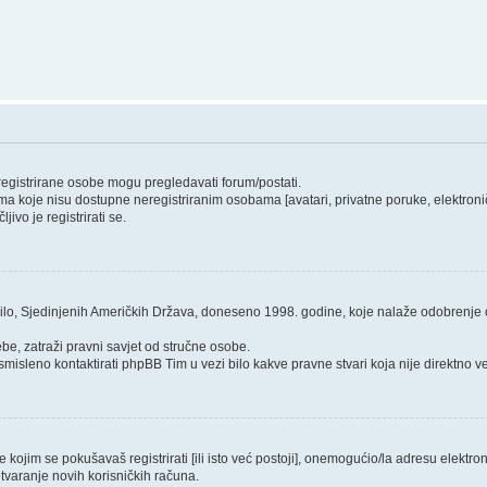
 registrirane osobe mogu pregledavati forum/postati.
ma koje nisu dostupne neregistriranim osobama [avatari, privatne poruke, elektroničk
ivo je registrirati se.
ilo, Sjedinjenih Američkih Država, doneseno 1998. godine, koje nalaže odobrenje od
be, zatraži pravni savjet od stručne osobe.
smisleno kontaktirati phpBB Tim u vezi bilo kakve pravne stvari koja nije direktn
ojim se pokušavaš registrirati [ili isto već postoji], onemogućio/la adresu elektroni
tvaranje novih korisničkih računa.