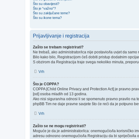
Što su obavijesti?
Što je “važno”?
Što su zaključane teme?
Što su ikone tema?
Prijavljivanje i registracija
Zašto se trebam registrirati?
Ne trebaš, ako administrator/ica nije postavio/la uvjet da samo
Bilo kako bilo, Registracijom ćeš dobiti pristup dodatnim opcija
S obzirom da Registracija traje svega nekoliko minuta, preporučlj
Vrh
Što je COPPA?
COPPA [Child Online Privacy and Protection Act] je pravno prav
[od] osoba mlađih od 13 godina.
Ako nisi siguran/na odnosi li se spomenuto pravno pravilo na te
phpBB Tim ne daje pravne savjete što će reći da je potpuno be
Vrh
Zašto se ne mogu registrirati?
Moguće je da je administrator/ica: onemogućio/la korisničko ime k
adresu odnosno onemogućio/la Registraciju da bi spriječio/la o