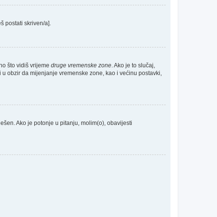
š postati skriven/a].
no što vidiš vrijeme
druge vremenske zone
. Ako je to slučaj,
 u obzir da mijenjanje vremenske zone, kao i većinu postavki,
odešen. Ako je potonje u pitanju, molim(o), obavijesti