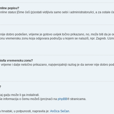
nline popisu?
nline status
[čime ćeš (p)ostati vidljiv/a samo sebi i administratoru/ici, a za ostale će
nije dobro podešen, vrijeme je gotovo uvijek točno prikazano, no, može biti da je o
š onu vremensku zonu koja odgovara području u kojem se nalaziš, npr. Zagreb. Uzmi
enio/la vremensku zonu?
je vrijeme i dalje netočno prikazano, najvjerojatniji razlog je da server nije dobro p
?
taj ga/ju može li ga instalirati.
više informacija o čemu možeš (pro)naći na
phpBB
® stranicama.
hrvatski, u potpunosti, napravila je:
Ančica Sečan
.