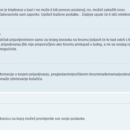
er je kriptirana u bazi i ne može ti biti ponovo poslana], no, možeš zatražiti novu.
Zaboravio/la sam zaporku
. Upišeš tražene podatke... Daljnje upute će ti stići elekt
?
 držati prijavljenim/om samo za tvojeg boravka na forumu [odjavit će te kad odeš s
 prijavljivanja [što nije preporučljivo ako forumu pristupaš s tuđeg, a ne sa svojeg r
mogućio/la.
informacije o tvojem prijavljivanju, pregledanim/pročitanim forumima/temama/postovi
omaže izbrisivanje kolačića.
stranicu na kojoj možeš promijenite sve svoje postavke.