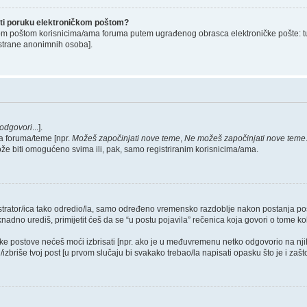
lati poruku elektroničkom poštom?
om poštom korisnicima/ama foruma putem ugrađenog obrasca elektroničke pošte: tu op
strane anonimnih osoba].
odgovori
...].
a foruma/teme [npr.
Možeš započinjati nove teme
,
Ne možeš započinjati nove teme
ože biti omogućeno svima ili, pak, samo registriranim korisnicima/ama.
nistrator/ica tako odredio/la, samo određeno vremensko razdoblje nakon postanja 
dno urediš, primijetit ćeš da se “u postu pojavila” rečenica koja govori o tome koli
neke postove nećeš moći izbrisati [npr. ako je u međuvremenu netko odgovorio na nji
zbriše tvoj post [u prvom slučaju bi svakako trebao/la napisati opasku što je i zašto