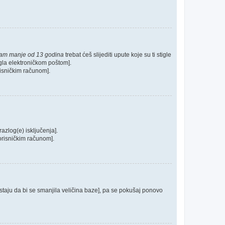
mam manje od 13 godina
trebat ćeš slijediti upute koje su ti stigle
tigla elektroničkom poštom].
orisničkim računom].
razlog(e) isključenja].
 korisničkim računom].
postaju da bi se smanjila veličina baze], pa se pokušaj ponovo