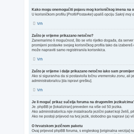
Kako mogu onemogućiti pojavu mog korisničkog imena na o
U korisničkom profilu [
Profil/Postavke
] upališ opciju
Sakrij moj o
Vrh
Zašto je vrijeme prikazano netočno?
Zanemarimo li mogućnost, što se vrlo rijetko događa, da server 
promijeni postavke svojeg korisničkog profila tako da izabere
može napraviti samo registrirani/a korisnik/ca.
Vrh
Zašto je vrijeme i dalje prikazano netočno iako sam promij
Ako si siguran/na da si postavio/la točnu
vremensku zonu
, ali 
administratora/icu [da ispravi grešku].
Vrh
Je li moguć prikaz sučelja foruma na drugom/im jeziku/cima
Je. phpBB je [lokaliziran] preveden na više od 50 jezika.
Ako administrator/ica
nije instalirao/la
jezični paket koji želiš, pi
Ako ne postoji prijevod na tvoj jezik, slobodno ga napravi (a) 
O hrvatskom jezičnom paketu
Ovaj prijevod phpBB foruma, s engleskog [originalna verzija] na 