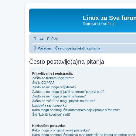
Linux za Sve foru
Regionalni Linux forum
Linki
ČPP
Početna
Često postavlje(a)na pitanja
Često postavlje(a)na pitanja
Prijavljivanje i registracija
Zašto se trebam registrirati?
Što je COPPA?
Zašto se ne mogu registrirati?
Zašto se ne mogu prijaviti na forum “po prvi put”?
Zašto se ne mogu prijaviti na forum?
Zašto se “više” ne mogu prijaviti na forum?
Izgubio/la sam zaporku!
Kako mogu onemogućiti automatsko odjavljivanje s foruma?
Što “Izbriši kolačiće” radi?
Korisničke postavke
Kako mogu promijeniti svoje postavke?
Kako mogu onemogućiti pojavu mog korisničkog imena na online popi