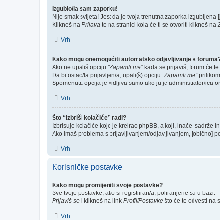
Izgubio/la sam zaporku!
Nije smak svijeta! Jest da je tvoja trenutna zaporka izgubljena [j
Klikneš na
Prijava
te na stranici koja će ti se otvoriti klikneš na
Vrh
Kako mogu onemogućiti automatsko odjavljivanje s foruma
Ako ne upališ opciju
“Zapamti me”
kada se prijaviš, forum će te
Da bi ostao/la prijavljen/a, upali(š) opciju
“Zapamti me”
prilikom
Spomenuta opcija je vidljiva samo ako ju je administrator/ica o
Vrh
Što “Izbriši kolačiće” radi?
Izbrisuje kolačiće koje je kreirao phpBB, a koji, inače, sadrže 
Ako imaš problema s prijavljivanjem/odjavljivanjem, [obično] p
Vrh
Korisničke postavke
Kako mogu promijeniti svoje postavke?
Sve tvoje postavke, ako si registriran/a, pohranjene su u bazi.
Prijaviš se
i klikneš na link
Profil/Postavke
što će te odvesti na 
Vrh