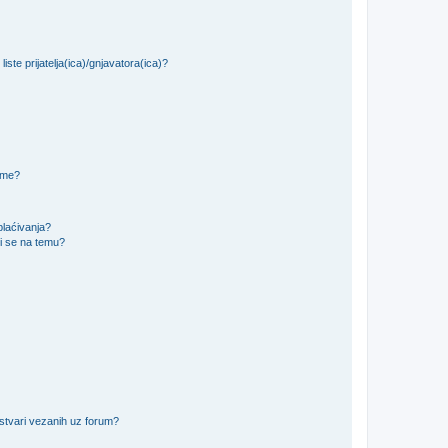
iste prijatelja(ica)/gnjavatora(ica)?
teme?
plaćivanja?
i se na temu?
 stvari vezanih uz forum?