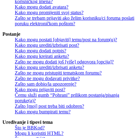
korisničkog imena?
Kako mogu dodati avatara?
Kako mogu promijeniti svoj status?
Zašto se trebam prijaviti ako želim korisniku/ci foruma poslati
poruku elektroničkom poštom?
Postanje
Kako mogu postati [objaviti] temu/post na forum(u)?
Kako mogu urediti/izbrisati post?
Kako mogu dodati potpis?
Kako mogu kreirati anketu?
Zašto ne mogu dodati još [više] odgovora [opcija]?
Kako mogu urediti/izbrisati anketu?
Zašto ne mogu pristupiti tematskom forumu?
Zašto ne mogu dodavati privitke?
Zašto sam dobio/la upozorenje?
Kako mogu prijaviti post?
Čemu služi gumb “Pohrani” prilikom postanja/pisanja
poruke(a)?
Zašto [moj] post treba biti odobren?
Kako mogu bumpirati temu?
Uređivanje i tipovi tema
Što je BBKod?
Mogu li koristiti HTML?