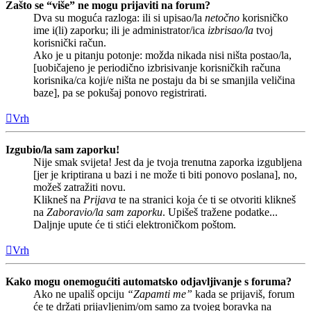
Zašto se “više” ne mogu prijaviti na forum?
Dva su moguća razloga: ili si upisao/la
netočno
korisničko
ime i(li) zaporku; ili je administrator/ica
izbrisao/la
tvoj
korisnički račun.
Ako je u pitanju potonje: možda nikada nisi ništa postao/la,
[uobičajeno je periodično izbrisivanje korisničkih računa
korisnika/ca koji/e ništa ne postaju da bi se smanjila veličina
baze], pa se pokušaj ponovo registrirati.
Vrh
Izgubio/la sam zaporku!
Nije smak svijeta! Jest da je tvoja trenutna zaporka izgubljena
[jer je kriptirana u bazi i ne može ti biti ponovo poslana], no,
možeš zatražiti novu.
Klikneš na
Prijava
te na stranici koja će ti se otvoriti klikneš
na
Zaboravio/la sam zaporku
. Upišeš tražene podatke...
Daljnje upute će ti stići elektroničkom poštom.
Vrh
Kako mogu onemogućiti automatsko odjavljivanje s foruma?
Ako ne upališ opciju
“Zapamti me”
kada se prijaviš, forum
će te držati prijavljenim/om samo za tvojeg boravka na