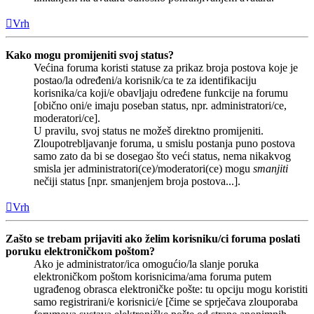
Vrh
Kako mogu promijeniti svoj status?
Većina foruma koristi statuse za prikaz broja postova koje je
postao/la određeni/a korisnik/ca te za identifikaciju
korisnika/ca koji/e obavljaju određene funkcije na forumu
[obično oni/e imaju poseban status, npr. administratori/ce,
moderatori/ce].
U pravilu, svoj status ne možeš direktno promijeniti.
Zloupotrebljavanje foruma, u smislu postanja puno postova
samo zato da bi se dosegao što veći status, nema nikakvog
smisla jer administratori(ce)/moderatori(ce) mogu
smanjiti
nečiji status [npr. smanjenjem broja postova...].
Vrh
Zašto se trebam prijaviti ako želim korisniku/ci foruma poslati
poruku elektroničkom poštom?
Ako je administrator/ica omogućio/la slanje poruka
elektroničkom poštom korisnicima/ama foruma putem
ugrađenog obrasca elektroničke pošte: tu opciju mogu koristiti
samo registrirani/e korisnici/e [čime se sprječava zlouporaba