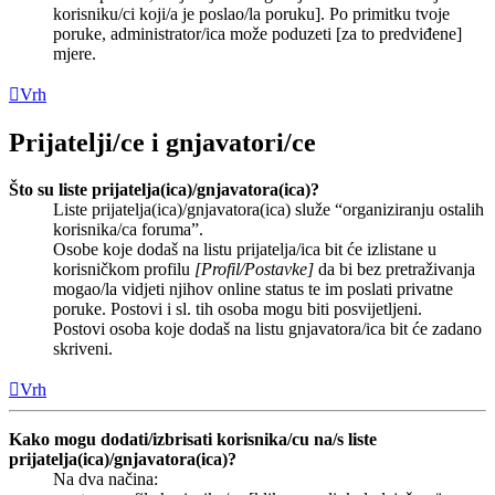
korisniku/ci koji/a je poslao/la poruku]. Po primitku tvoje
poruke, administrator/ica može poduzeti [za to predviđene]
mjere.
Vrh
Prijatelji/ce i gnjavatori/ce
Što su liste prijatelja(ica)/gnjavatora(ica)?
Liste prijatelja(ica)/gnjavatora(ica) služe “organiziranju ostalih
korisnika/ca foruma”.
Osobe koje dodaš na listu prijatelja/ica bit će izlistane u
korisničkom profilu
[Profil/Postavke]
da bi bez pretraživanja
mogao/la vidjeti njihov online status te im poslati privatne
poruke. Postovi i sl. tih osoba mogu biti posvijetljeni.
Postovi osoba koje dodaš na listu gnjavatora/ica bit će zadano
skriveni.
Vrh
Kako mogu dodati/izbrisati korisnika/cu na/s liste
prijatelja(ica)/gnjavatora(ica)?
Na dva načina: