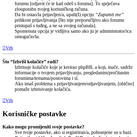
forumu [odjavit će te kad odeš s foruma]. To sprječava
zlouporabu tvojeg korisničkog računa.
Da bi ostao/la prijavljen/a, upali(š) opciju
“Zapamti me”
prilikom prijavljivanja [što nije preporučljivo ako forumu
pristupaš s tuđeg, a ne sa svojeg računala].
Spomenuta opcija je vidljiva samo ako ju je administrator/ica
omogućio/la.
Vrh
Što “Izbriši kolačiće” radi?
Izbrisuje kolačiće koje je kreirao phpBB, a koji, inače, sadrže
informacije o tvojem prijavljivanju, pregledanim/pročitanim
forumima/temama/postovima i sl.
Ako imaš problema s prijavljivanjem/odjavljivanjem, [obično]
pomaže izbrisivanje kolačića.
Vrh
Korisničke postavke
Kako mogu promijeniti svoje postavke?
Sve tvoje postavke, ako si registriran/a, pohranjene su u bazi.