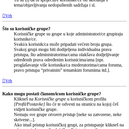
tema/objavljivanja nedopuštenih sadržaja i sl.
Vrh
Što su korisničke grupe?
Korisničke grupe su grupe u koje administratori/ce grupiraju
korisnike/ce.
Svaki/a korisnik/ca može pripadati većem broju grupa.
Svakoj grupi mogu biti dodijeljena individualna prava
pristupa, što administratorima/cama olakšava dodjeljivanje
određenih prava određenim korisnicima/ama [npr.
proglašavanje više korisnika/ca moderatorima/cama foruma,
pravo pristupa “privatnim” tematskim forumima itd.].
Vrh
Kako mogu postati članom/icom korisničke grupe?
Klikneš na
Korisničke grupe
u korisničkom profilu
[Profil/Postavke]
što će te odvesti na stranicu na kojoj ćeš
vidjeti korisničke grupe.
Nemaju sve grupe
otvoren pristup
[neke su zatvorene, neke
skrivene...].
Ako imaš pristup korisničkoj grupi, za pristupanje klikneš na