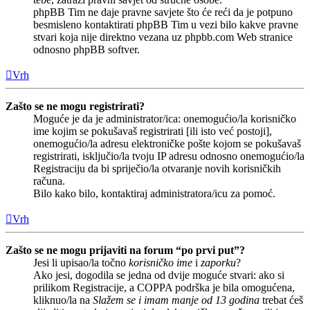
phpBB Tim ne daje pravne savjete što će reći da je potpuno
besmisleno kontaktirati phpBB Tim u vezi bilo kakve pravne
stvari koja nije direktno vezana uz phpbb.com Web stranice
odnosno phpBB softver.
Vrh
Zašto se ne mogu registrirati?
Moguće je da je administrator/ica: onemogućio/la korisničko
ime kojim se pokušavaš registrirati [ili isto već postoji],
onemogućio/la adresu elektroničke pošte kojom se pokušavaš
registrirati, isključio/la tvoju IP adresu odnosno onemogućio/la
Registraciju da bi spriječio/la otvaranje novih korisničkih
računa.
Bilo kako bilo, kontaktiraj administratora/icu za pomoć.
Vrh
Zašto se ne mogu prijaviti na forum “po prvi put”?
Jesi li upisao/la točno
korisničko ime
i
zaporku
?
Ako jesi, dogodila se jedna od dvije moguće stvari: ako si
prilikom Registracije, a COPPA podrška je bila omogućena,
kliknuo/la na
Slažem se i imam manje od 13 godina
trebat ćeš