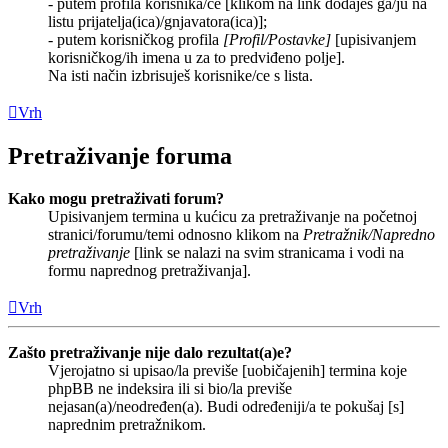
- putem profila korisnika/ce [klikom na link dodaješ ga/ju na
listu prijatelja(ica)/gnjavatora(ica)];
- putem korisničkog profila
[Profil/Postavke]
[upisivanjem
korisničkog/ih imena u za to predviđeno polje].
Na isti način izbrisuješ korisnike/ce s lista.
Vrh
Pretraživanje foruma
Kako mogu pretraživati forum?
Upisivanjem termina u kućicu za pretraživanje na početnoj
stranici/forumu/temi odnosno klikom na
Pretražnik/Napredno
pretraživanje
[link se nalazi na svim stranicama i vodi na
formu naprednog pretraživanja].
Vrh
Zašto pretraživanje nije dalo rezultat(a)e?
Vjerojatno si upisao/la previše [uobičajenih] termina koje
phpBB ne indeksira ili si bio/la previše
nejasan(a)/neodređen(a). Budi određeniji/a te pokušaj [s]
naprednim pretražnikom.