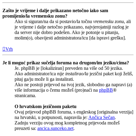
Zašto je vrijeme i dalje prikazano netočno iako sam
promijenio/la vremensku zonu?
Ako si siguran/na da si postavio/la točnu
vremensku zonu
, ali
je vrijeme i dalje netočno prikazano, najvjerojatniji razlog je
da server nije dobro podešen. Ako je potonje u pitanju,
molim(o), obavijesti administratora/icu [da ispravi grešku].
Vrh
Je li moguć prikaz sučelja foruma na drugom/im jeziku/cima?
Je. phpBB je [lokaliziran] preveden na više od 50 jezika.
Ako administrator/ica
nije instalirao/la
jezični paket koji želiš,
pitaj ga/ju može li ga instalirati.
Ako ne postoji prijevod na tvoj jezik, slobodno ga napravi (a)
više informacija o čemu možeš (pro)naći na
phpBB
®
stranicama.
O hrvatskom jezičnom paketu
Ovaj prijevod phpBB foruma, s engleskog [originalna verzija]
na hrvatski, u potpunosti, napravila je:
Ančica Sečan
.
Zadnju verziju ovog mog kompletnog prijevoda možeš
preuzeti sa:
ancica.sunceko.net
.