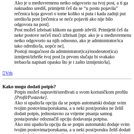
Ako je u međuvremenu netko odgovorio na tvoj post, a ti ga
naknadno urediš, primijetit ćeš da se “u postu pojavila”
rečenica koja govori o tome koliko si puta i kada zadnji put
uredio/la post [rečenica se neće pojaviti ako nije bilo
odgovora na post].
Post možeš izbrisati klikom na gumb
izbriši
. Primijetit ćeš da
neke postove nećeš moći izbrisati [npr. ako je u međuvremenu
netko odgovorio na njih odnosno, ako je administrator/ica
tako odredio/la, uopće ne].
Postoji mogućnost da administrator(ica)/moderator(ica)
izmijeni/izbriše tvoj post [u prvom slučaju bi svakako
trebao/la napisati opasku što je i zašto izmijenio/la].
Vrh
Kako mogu dodati potpis?
Potpis možeš napraviti/uređivati u svom korisničkom profilu
[Profil/Postavke]
.
Ako si upalio/la opciju da se potpis automatski dodaje svim
tvojim postovima/porukama, a u neki post/poruku ne želiš
dodati potpis, jednostavno za vrijeme pisanja samog
posta/poruke odoznačiš opciju dodavanja potpisa.
Ako nisi upalio/la opciju da se potpis automatski dodaje svim
tvojim postovima/porukama, a u neki post/poruku želiš dodati