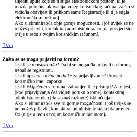
slijediti upute koje su ti stigle elektroničkom poštom; ili je
možda potrebna aktivacija tvojeg korisničkog računa [za što si
vidio/la obavijest ili prilikom same Registracije ili ti je stigla
elektroničkom poštom].
Ako si eliminirao/la obje gornje mogućnosti, i još uvijek se ne
možeš prijaviti, kontaktiraj administratora/icu [da provjeri što
(ni)je u redu s tvojim korisničkim računom].
Vrh
Zašto se ne mogu prijaviti na forum?
Jesi li se
registrirao/la
? Da bi se mogao/la prijaviti na forum,
trebaš se registrirati.
Jesi li upisao/la
točne podatke
za prijavljivanje? Provjeri
korisničko ime i zaporku.
Jesi li
isključen/a
s foruma [zabranjen ti je pristup]? Ako jesi,
[kod prijavljivanja ćeš vidjeti poruku o tome], kontaktiraj
administratora/icu [da saznaš razlog(e) isključenja].
Ako si eliminirao/la sve tri gornje mogućnosti, i još uvijek se
ne možeš prijaviti, kontaktiraj administratora/icu [da provjeri
što (ni)je u redu s tvojim korisničkim računom].
Vrh