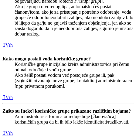
odgovarajuću naredbu [obično
Pristupi grupi
].
Ako je grupa otvorenog tipa, automatski ćeš postati
članom/icom, ako je za pristupanje potrebno odobrenje, vođa
grupe će odobriti/neodobriti zahtjev, ako neodobri zahtjev bilo
bi lijepo da ga/ju ne gnjaviš traženjem objašnjenja, jer, ako se
zaista dogodilo da ti je neodobrio/la zahtjev, sigurno je imao/la
dobar razlog.
Vrh
Kako mogu postati vođa korisničke grupe?
Korisničke grupe inicijalno kreira administrator/ica pri čemu
odmah određuje i vođu grupe.
Ako želiš postati vođom već postojeće grupe ili, pak,
(za)tražiti otvaranje nove grupe, kontaktiraj administratora/icu
[npr. privatnom porukom].
Vrh
Zašto su [neke] korisničke grupe prikazane različitim bojama?
Administrator/ica foruma određuje boje [članova/ica]
korisničkih grupa da bi ih bilo lakše identificirati/razlikovati.
Vrh