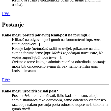
forumova sustava elektroničke pošte od strane anonimnih
osoba].
Vrh
Postanje
Kako mogu postati [objaviti] temu/post na forum(u)?
Klikneš na odgovarajući gumb na forumu/temi [npr.
nova
tema
,
odgovori
...].
Radnje koje (ne)možeš raditi su uvijek prikazane na dnu
ekrana foruma/teme [npr.
Možeš započinjati nove teme
,
Ne
možeš započinjati nove teme
...].
Ovisno o tome kako je administrator/ica odredio/la, postanje
može biti omogućeno svima ili, pak, samo registriranim
korisnicima/ama.
Vrh
Kako mogu urediti/izbrisati post?
Post možeš urediti/uređivati, [bilo kada odnosno, ako je
administrator/ica tako odredio/la, samo određeno vremensko
razdoblje nakon postanja posta odnosno uopće ne], klikom na
gumb
uredi
.