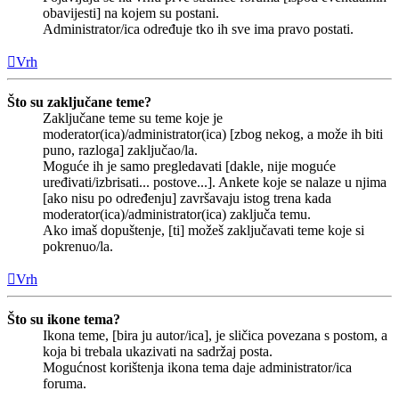
obavijesti] na kojem su postani.
Administrator/ica određuje tko ih sve ima pravo postati.
Vrh
Što su zaključane teme?
Zaključane teme su teme koje je
moderator(ica)/administrator(ica) [zbog nekog, a može ih biti
puno, razloga] zaključao/la.
Moguće ih je samo pregledavati [dakle, nije moguće
uređivati/izbrisati... postove...]. Ankete koje se nalaze u njima
[ako nisu po određenju] završavaju istog trena kada
moderator(ica)/administrator(ica) zaključa temu.
Ako imaš dopuštenje, [ti] možeš zaključavati teme koje si
pokrenuo/la.
Vrh
Što su ikone tema?
Ikona teme, [bira ju autor/ica], je sličica povezana s postom, a
koja bi trebala ukazivati na sadržaj posta.
Mogućnost korištenja ikona tema daje administrator/ica
foruma.