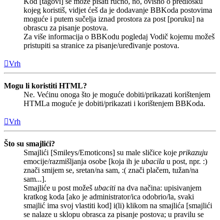
Kod [tagovi] se može pisati ručno, no, ovisno o predlošku
kojeg koristiš, vidjet ćeš da je dodavanje BBKoda postovima
moguće i putem sučelja iznad prostora za post [poruku] na
obrascu za pisanje postova.
Za više informacija o BBKodu pogledaj Vodič kojemu možeš
pristupiti sa stranice za pisanje/uređivanje postova.
Vrh
Mogu li koristiti HTML?
Ne. Većinu onoga što je moguće dobiti/prikazati korištenjem
HTMLa moguće je dobiti/prikazati i korištenjem BBKoda.
Vrh
Što su smajlići?
Smajlići [Smileys/Emoticons] su male sličice koje
prikazuju
emocije/razmišljanja osobe [koja ih je
ubacila
u post, npr. :)
znači smijem se, sretan/na sam, :( znači plačem, tužan/na
sam...].
Smajliće u post možeš
ubaciti
na dva načina: upisivanjem
kratkog koda [ako je administrator/ica odobrio/la, svaki
smajlić ima svoj vlastiti kod] i(li) klikom na smajlića [smajlići
se nalaze u sklopu obrasca za pisanje postova; u pravilu se