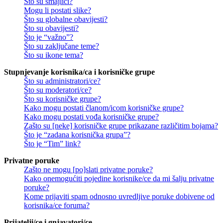
Što su smajlići?
Mogu li postati slike?
Što su globalne obavijesti?
Što su obavijesti?
Što je “važno”?
Što su zaključane teme?
Što su ikone tema?
Stupnjevanje korisnika/ca i korisničke grupe
Što su administratori/ce?
Što su moderatori/ce?
Što su korisničke grupe?
Kako mogu postati članom/icom korisničke grupe?
Kako mogu postati vođa korisničke grupe?
Zašto su [neke] korisničke grupe prikazane različitim bojama?
Što je “zadana korisnička grupa”?
Što je “Tim” link?
Privatne poruke
Zašto ne mogu [po]slati privatne poruke?
Kako onemogućiti pojedine korisnike/ce da mi šalju privatne
poruke?
Kome prijaviti spam odnosno uvredljive poruke dobivene od
korisnika/ce foruma?
Prijatelji/ce i gnjavatori/ce