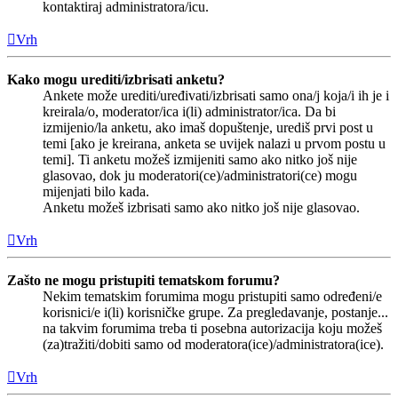
kontaktiraj administratora/icu.
Vrh
Kako mogu urediti/izbrisati anketu?
Ankete može urediti/uređivati/izbrisati samo ona/j koja/i ih je i
kreirala/o, moderator/ica i(li) administrator/ica. Da bi
izmijenio/la anketu, ako imaš dopuštenje, urediš prvi post u
temi [ako je kreirana, anketa se uvijek nalazi u prvom postu u
temi]. Ti anketu možeš izmijeniti samo ako nitko još nije
glasovao, dok ju moderatori(ce)/administratori(ce) mogu
mijenjati bilo kada.
Anketu možeš izbrisati samo ako nitko još nije glasovao.
Vrh
Zašto ne mogu pristupiti tematskom forumu?
Nekim tematskim forumima mogu pristupiti samo određeni/e
korisnici/e i(li) korisničke grupe. Za pregledavanje, postanje...
na takvim forumima treba ti posebna autorizacija koju možeš
(za)tražiti/dobiti samo od moderatora(ice)/administratora(ice).
Vrh