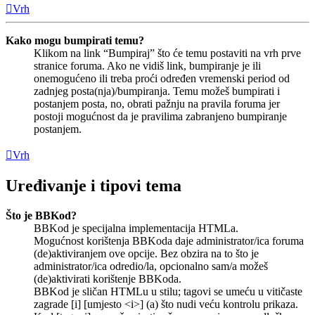
Vrh
Kako mogu bumpirati temu?
Klikom na link “Bumpiraj” što će temu postaviti na vrh prve
stranice foruma. Ako ne vidiš link, bumpiranje je ili
onemogućeno ili treba proći određen vremenski period od
zadnjeg posta(nja)/bumpiranja. Temu možeš bumpirati i
postanjem posta, no, obrati pažnju na pravila foruma jer
postoji mogućnost da je pravilima zabranjeno bumpiranje
postanjem.
Vrh
Uređivanje i tipovi tema
Što je BBKod?
BBKod je specijalna implementacija HTMLa.
Mogućnost korištenja BBKoda daje administrator/ica foruma
(de)aktiviranjem ove opcije. Bez obzira na to što je
administrator/ica odredio/la, opcionalno sam/a možeš
(de)aktivirati korištenje BBKoda.
BBKod je sličan HTMLu u stilu; tagovi se umeću u vitičaste
zagrade [i] [umjesto <i>] (a) što nudi veću kontrolu prikaza.