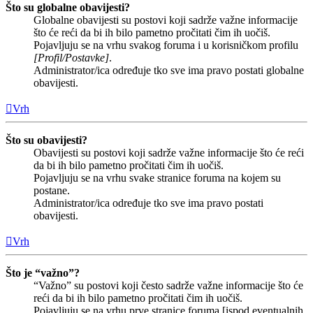
Što su globalne obavijesti?
Globalne obavijesti su postovi koji sadrže važne informacije
što će reći da bi ih bilo pametno pročitati čim ih uočiš.
Pojavljuju se na vrhu svakog foruma i u korisničkom profilu
[Profil/Postavke]
.
Administrator/ica određuje tko sve ima pravo postati globalne
obavijesti.
Vrh
Što su obavijesti?
Obavijesti su postovi koji sadrže važne informacije što će reći
da bi ih bilo pametno pročitati čim ih uočiš.
Pojavljuju se na vrhu svake stranice foruma na kojem su
postane.
Administrator/ica određuje tko sve ima pravo postati
obavijesti.
Vrh
Što je “važno”?
“Važno” su postovi koji često sadrže važne informacije što će
reći da bi ih bilo pametno pročitati čim ih uočiš.
Pojavljuju se na vrhu prve stranice foruma [ispod eventualnih