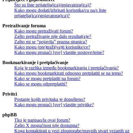
Što su liste prijatelja(ica)/gnjavatora(ica)?
Kako mogu dodati/izbrisati korisnika/cu na/s liste
prijatelja(ica)/gnjavatora(ica)?
Pretraživanje foruma
Kako mogu pretraživati forum?
Zašto pretraživanje nije dalo rezultat(a)e?
Zašto mi se “pojavila” prazna stranica?
Kako mogu (pre)traži(va)ti korisnike/ce?
Kako mogu pronaći [sve] vlastite postove/teme?
Bookmarkiranje i pretplaćivanje
Koja je razlika između bookmarkiranja i pretplaćivanja?
Kako mogu bookmarkirati odnosno pretplatiti se na temu?
Kako se mogu pretplatiti na forum?
Kako se mogu odpretplatiti?
Privitci
Postanje kojih privitaka je dopušteno?
Kako mogu pronaći [sve] vlastite privitke?
phpBB
Tko je napisao/la ovaj forum?
Zašto X mogućnost nije dostupna?
Koga kontaktirati u vezi zlouporabe/pravnih stvari vezanih uz