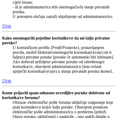
cijeli forum;
- ili je administrator/ica tebi onemogućio/la slanje privatnih
poruka.
U potonjem slučaju zatraži objašnjenje od administratora/ice.
Vrh
Kako onemogućiti pojedine korisnike/ce da mi šalju privatne
poruke?
U korisničkom profilu
[Profil/Postavke]
, postavljanjem
pravila, možeš blokirati/onemogućiti korisnika(e)/cu(e) da ti
šalje(u) privatne poruke [poruke će automatski biti izbrisane].
Ako dobivaš neželjene privatne poruke od određenog/e
korisnika/ce, obavijesti administratora/icu [ima ovlasti
spriječiti korisnika(e)/cu(e) u slanju privatnih poruka ikome].
Vrh
Kome prijaviti spam odnosno uvredljive poruke dobivene od
korisnika/ce foruma?
Obrazac elektroničke pošte foruma uključuje osiguranje koje
prati korisnike/ce koji/e šalju poruke. Obavijesti porukom
elektroničke pošte administratora/icu o problemu [priloži
čitavu poruku, uključujući i zaglavlje - ono sadrži detalje o