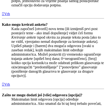
potpis, jednostavno za vrijeme pisanja samog posta/poruke
označiš opciju dodavanja potpisa.
Vrh
Kako mogu kreirati anketu?
Kada započneš [otvoriš] novu temu [ili izmijeniš prvi post
postojeće teme - ako imaš dopuštenje] vidjet ćeš formu
Kreiranje ankete
ispod okvira za pisanje teksta posta [ako to
ne vidiš, vjerojatno nemaš dopuštenje za kreiranje anketa].
Upišeš pitanje i [barem] dva moguća odgovora [svaki u
zaseban redak], kojih maksimalan limit određuje
administrator/ica. Možeš postaviti (i) vremensko ograničenje
trajanja ankete [upišeš broj dana; 0=neograničeno], [broj]
koliko opcija korisnik/ca može odabrati prilikom glasovanja te
o(ne)mogućiti “predomišljanje” [“ponovljeno” glasovanje
(poništenje danog/ih glasa/ova te glasovanje za drugu/e
opciju/e)].
Vrh
Zašto ne mogu dodati još [više] odgovora [opcija]?
Maksimalan limit odgovora [opcija] određuje
administrator/ica. Ako smatraš da bi taj broj trebalo povećati,