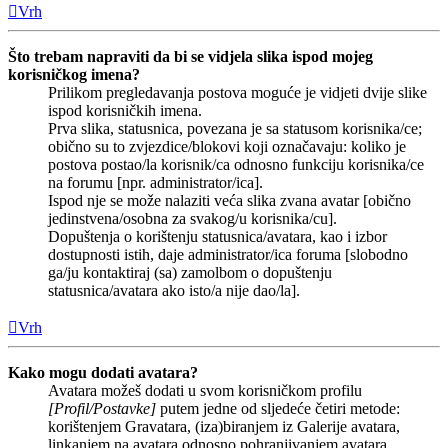
Vrh
Što trebam napraviti da bi se vidjela slika ispod mojeg
korisničkog imena?
Prilikom pregledavanja postova moguće je vidjeti dvije slike
ispod korisničkih imena.
Prva slika, statusnica, povezana je sa statusom korisnika/ce;
obično su to zvjezdice/blokovi koji označavaju: koliko je
postova postao/la korisnik/ca odnosno funkciju korisnika/ce
na forumu [npr. administrator/ica].
Ispod nje se može nalaziti veća slika zvana avatar [obično
jedinstvena/osobna za svakog/u korisnika/cu].
Dopuštenja o korištenju statusnica/avatara, kao i izbor
dostupnosti istih, daje administrator/ica foruma [slobodno
ga/ju kontaktiraj (sa) zamolbom o dopuštenju
statusnica/avatara ako isto/a nije dao/la].
Vrh
Kako mogu dodati avatara?
Avatara možeš dodati u svom korisničkom profilu
[Profil/Postavke]
putem jedne od sljedeće četiri metode:
korištenjem Gravatara, (iza)biranjem iz Galerije avatara,
linkanjem na avatara odnosno pohranjivanjem avatara.