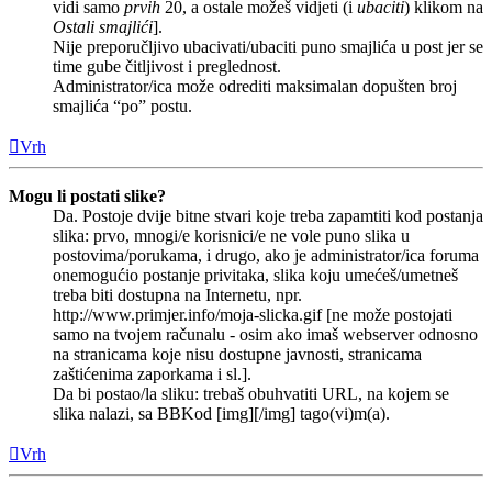
vidi samo
prvih
20, a ostale možeš vidjeti (i
ubaciti
) klikom na
Ostali smajlići
].
Nije preporučljivo ubacivati/ubaciti puno smajlića u post jer se
time gube čitljivost i preglednost.
Administrator/ica može odrediti maksimalan dopušten broj
smajlića “po” postu.
Vrh
Mogu li postati slike?
Da. Postoje dvije bitne stvari koje treba zapamtiti kod postanja
slika: prvo, mnogi/e korisnici/e ne vole puno slika u
postovima/porukama, i drugo, ako je administrator/ica foruma
onemogućio postanje privitaka, slika koju umećeš/umetneš
treba biti dostupna na Internetu, npr.
http://www.primjer.info/moja-slicka.gif [ne može postojati
samo na tvojem računalu - osim ako imaš webserver odnosno
na stranicama koje nisu dostupne javnosti, stranicama
zaštićenima zaporkama i sl.].
Da bi postao/la sliku: trebaš obuhvatiti URL, na kojem se
slika nalazi, sa BBKod [img][/img] tago(vi)m(a).
Vrh