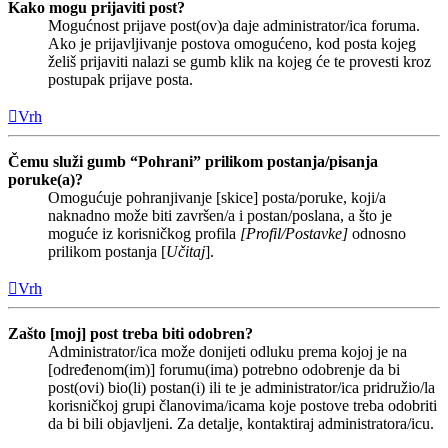
Kako mogu prijaviti post?
Mogućnost prijave post(ov)a daje administrator/ica foruma.
Ako je prijavljivanje postova omogućeno, kod posta kojeg
želiš prijaviti nalazi se gumb klik na kojeg će te provesti kroz
postupak prijave posta.
Vrh
Čemu služi gumb “Pohrani” prilikom postanja/pisanja
poruke(a)?
Omogućuje pohranjivanje [skice] posta/poruke, koji/a
naknadno može biti završen/a i postan/poslana, a što je
moguće iz korisničkog profila
[Profil/Postavke]
odnosno
prilikom postanja [
Učitaj
].
Vrh
Zašto [moj] post treba biti odobren?
Administrator/ica može donijeti odluku prema kojoj je na
[određenom(im)] forumu(ima) potrebno odobrenje da bi
post(ovi) bio(li) postan(i) ili te je administrator/ica pridružio/la
korisničkoj grupi članovima/icama koje postove treba odobriti
da bi bili objavljeni. Za detalje, kontaktiraj administratora/icu.