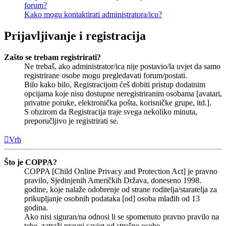
forum?
Kako mogu kontaktirati administratora/icu?
Prijavljivanje i registracija
Zašto se trebam registrirati?
Ne trebaš, ako administrator/ica nije postavio/la uvjet da samo
registrirane osobe mogu pregledavati forum/postati.
Bilo kako bilo, Registracijom ćeš dobiti pristup dodatnim
opcijama koje nisu dostupne neregistriranim osobama [avatari,
privatne poruke, elektronička pošta, korisničke grupe, itd.].
S obzirom da Registracija traje svega nekoliko minuta,
preporučljivo je registrirati se.
Vrh
Što je COPPA?
COPPA [Child Online Privacy and Protection Act] je pravno
pravilo, Sjedinjenih Američkih Država, doneseno 1998.
godine, koje nalaže odobrenje od strane roditelja/staratelja za
prikupljanje osobnih podataka [od] osoba mlađih od 13
godina.
Ako nisi siguran/na odnosi li se spomenuto pravno pravilo na
tebe, zatraži pravni savjet od stručne osobe.