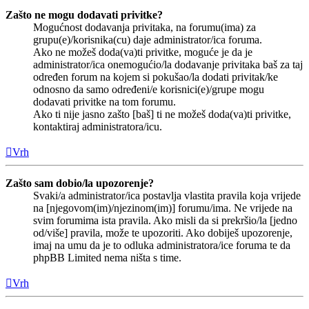
Zašto ne mogu dodavati privitke?
Mogućnost dodavanja privitaka, na forumu(ima) za
grupu(e)/korisnika(cu) daje administrator/ica foruma.
Ako ne možeš doda(va)ti privitke, moguće je da je
administrator/ica onemogućio/la dodavanje privitaka baš za taj
određen forum na kojem si pokušao/la dodati privitak/ke
odnosno da samo određeni/e korisnici(e)/grupe mogu
dodavati privitke na tom forumu.
Ako ti nije jasno zašto [baš] ti ne možeš doda(va)ti privitke,
kontaktiraj administratora/icu.
Vrh
Zašto sam dobio/la upozorenje?
Svaki/a administrator/ica postavlja vlastita pravila koja vrijede
na [njegovom(im)/njezinom(im)] forumu/ima. Ne vrijede na
svim forumima ista pravila. Ako misli da si prekršio/la [jedno
od/više] pravila, može te upozoriti. Ako dobiješ upozorenje,
imaj na umu da je to odluka administratora/ice foruma te da
phpBB Limited nema ništa s time.
Vrh