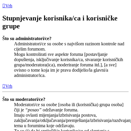
Vrh
Stupnjevanje korisnika/ca i korisničke
grupe
Što su administratori/ce?
Administratori/ce su osobe s najvišom razinom kontrole nad
cijelim forumom.
Mogu kontrolirati sve aspekte foruma [postavljanje
dopuštenja, isključivanje korisnika/ca, stvaranje korisničkih
grupa/moderatora(ica), moderiranje foruma itd.], [a sve]
ovisno o tome koja im je prava dodijelio/la glavni/a
administrator/ica.
Vrh
Što su moderatori/ce?
Moderatori/ce su osobe [osoba ili (korisnička) grupa osoba]
čiji je
“posao”
održavanje foruma.
Imaju ovlasti mijenjanja/izbrisivanja postova,
zaključavanja/otključavanja/premještanja/izbrisivanja/razdvajan
tema u forumima koje održavaju.
Tu su (i) da bi spriječili/e korisnike/ce od skretanja s