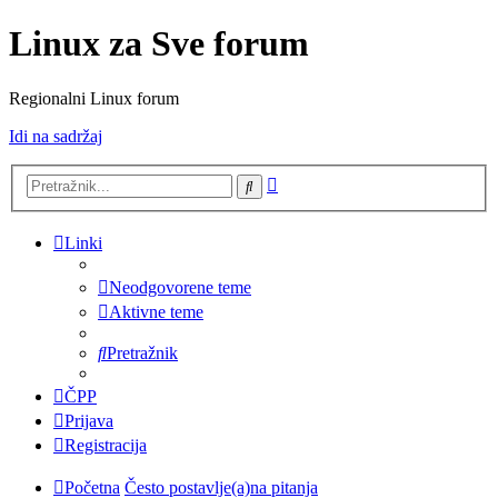
Linux za Sve forum
Regionalni Linux forum
Idi na sadržaj
Napredno
Pretražnik
pretraživanje
Linki
Neodgovorene teme
Aktivne teme
Pretražnik
ČPP
Prijava
Registracija
Početna
Često postavlje(a)na pitanja