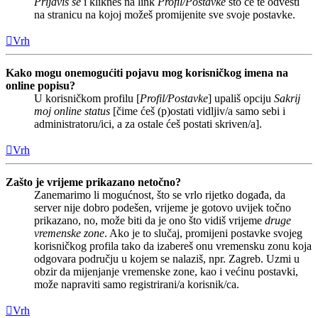
Prijaviš se
i klikneš na link
Profil/Postavke
što će te odvesti
na stranicu na kojoj možeš promijenite sve svoje postavke.
Vrh
Kako mogu onemogućiti pojavu mog korisničkog imena na
online popisu?
U korisničkom profilu [
Profil/Postavke
] upališ opciju
Sakrij
moj online status
[čime ćeš (p)ostati vidljiv/a samo sebi i
administratoru/ici, a za ostale ćeš postati skriven/a].
Vrh
Zašto je vrijeme prikazano netočno?
Zanemarimo li mogućnost, što se vrlo rijetko događa, da
server nije dobro podešen, vrijeme je gotovo uvijek točno
prikazano, no, može biti da je ono što vidiš vrijeme
druge
vremenske zone
. Ako je to slučaj, promijeni postavke svojeg
korisničkog profila tako da izabereš onu vremensku zonu koja
odgovara području u kojem se nalaziš, npr. Zagreb. Uzmi u
obzir da mijenjanje vremenske zone, kao i većinu postavki,
može napraviti samo registrirani/a korisnik/ca.
Vrh