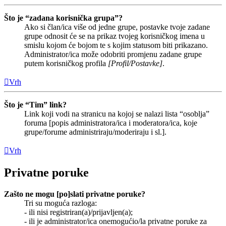
Što je “zadana korisnička grupa”?
Ako si član/ica više od jedne grupe, postavke tvoje zadane
grupe odnosit će se na prikaz tvojeg korisničkog imena u
smislu kojom će bojom te s kojim statusom biti prikazano.
Administrator/ica može odobriti promjenu zadane grupe
putem korisničkog profila
[Profil/Postavke]
.
Vrh
Što je “Tim” link?
Link koji vodi na stranicu na kojoj se nalazi lista “osoblja”
foruma [popis administratora/ica i moderatora/ica, koje
grupe/forume administriraju/moderiraju i sl.].
Vrh
Privatne poruke
Zašto ne mogu [po]slati privatne poruke?
Tri su moguća razloga:
- ili nisi registriran(a)/prijavljen(a);
- ili je administrator/ica onemogućio/la privatne poruke za