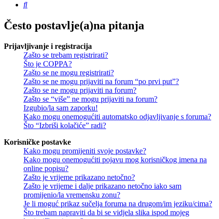
Pretražnik
Često postavlje(a)na pitanja
Prijavljivanje i registracija
Zašto se trebam registrirati?
Što je COPPA?
Zašto se ne mogu registrirati?
Zašto se ne mogu prijaviti na forum “po prvi put”?
Zašto se ne mogu prijaviti na forum?
Zašto se “više” ne mogu prijaviti na forum?
Izgubio/la sam zaporku!
Kako mogu onemogućiti automatsko odjavljivanje s foruma?
Što “Izbriši kolačiće” radi?
Korisničke postavke
Kako mogu promijeniti svoje postavke?
Kako mogu onemogućiti pojavu mog korisničkog imena na
online popisu?
Zašto je vrijeme prikazano netočno?
Zašto je vrijeme i dalje prikazano netočno iako sam
promijenio/la vremensku zonu?
Je li moguć prikaz sučelja foruma na drugom/im jeziku/cima?
Što trebam napraviti da bi se vidjela slika ispod mojeg