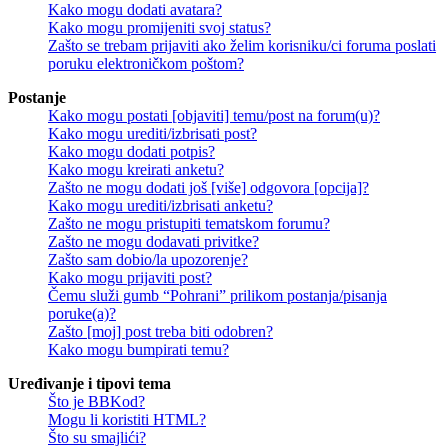
Kako mogu dodati avatara?
Kako mogu promijeniti svoj status?
Zašto se trebam prijaviti ako želim korisniku/ci foruma poslati
poruku elektroničkom poštom?
Postanje
Kako mogu postati [objaviti] temu/post na forum(u)?
Kako mogu urediti/izbrisati post?
Kako mogu dodati potpis?
Kako mogu kreirati anketu?
Zašto ne mogu dodati još [više] odgovora [opcija]?
Kako mogu urediti/izbrisati anketu?
Zašto ne mogu pristupiti tematskom forumu?
Zašto ne mogu dodavati privitke?
Zašto sam dobio/la upozorenje?
Kako mogu prijaviti post?
Čemu služi gumb “Pohrani” prilikom postanja/pisanja
poruke(a)?
Zašto [moj] post treba biti odobren?
Kako mogu bumpirati temu?
Uređivanje i tipovi tema
Što je BBKod?
Mogu li koristiti HTML?
Što su smajlići?