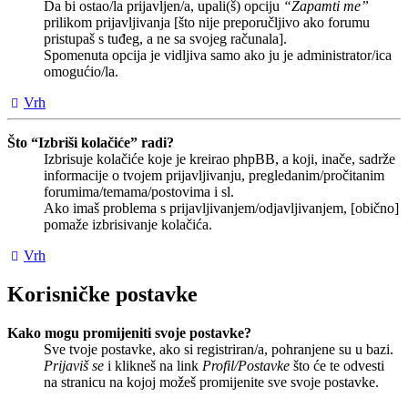
Da bi ostao/la prijavljen/a, upali(š) opciju
“Zapamti me”
prilikom prijavljivanja [što nije preporučljivo ako forumu
pristupaš s tuđeg, a ne sa svojeg računala].
Spomenuta opcija je vidljiva samo ako ju je administrator/ica
omogućio/la.
Vrh
Što “Izbriši kolačiće” radi?
Izbrisuje kolačiće koje je kreirao phpBB, a koji, inače, sadrže
informacije o tvojem prijavljivanju, pregledanim/pročitanim
forumima/temama/postovima i sl.
Ako imaš problema s prijavljivanjem/odjavljivanjem, [obično]
pomaže izbrisivanje kolačića.
Vrh
Korisničke postavke
Kako mogu promijeniti svoje postavke?
Sve tvoje postavke, ako si registriran/a, pohranjene su u bazi.
Prijaviš se
i klikneš na link
Profil/Postavke
što će te odvesti
na stranicu na kojoj možeš promijenite sve svoje postavke.