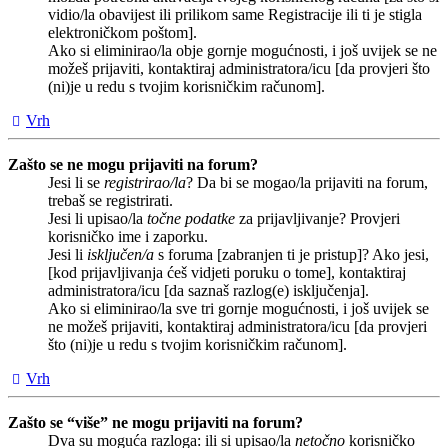
vidio/la obavijest ili prilikom same Registracije ili ti je stigla
elektroničkom poštom].
Ako si eliminirao/la obje gornje mogućnosti, i još uvijek se ne
možeš prijaviti, kontaktiraj administratora/icu [da provjeri što
(ni)je u redu s tvojim korisničkim računom].
Vrh
Zašto se ne mogu prijaviti na forum?
Jesi li se
registrirao/la
? Da bi se mogao/la prijaviti na forum,
trebaš se registrirati.
Jesi li upisao/la
točne podatke
za prijavljivanje? Provjeri
korisničko ime i zaporku.
Jesi li
isključen/a
s foruma [zabranjen ti je pristup]? Ako jesi,
[kod prijavljivanja ćeš vidjeti poruku o tome], kontaktiraj
administratora/icu [da saznaš razlog(e) isključenja].
Ako si eliminirao/la sve tri gornje mogućnosti, i još uvijek se
ne možeš prijaviti, kontaktiraj administratora/icu [da provjeri
što (ni)je u redu s tvojim korisničkim računom].
Vrh
Zašto se “više” ne mogu prijaviti na forum?
Dva su moguća razloga: ili si upisao/la
netočno
korisničko